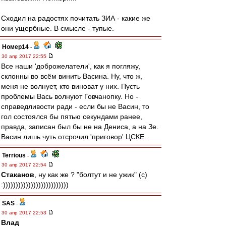
Сходил на радостях почитать ЗИА - какие же
они ущербные. В смысле - тупые.
Номер14
-
30 апр 2017 22:55
Все наши 'доброжелатели', как я погляжу,
склонны во всём винить Васина. Ну, что ж,
меня не волнует, кто виноват у них. Пусть
проблемы Вась волнуют Говчанопку. Но -
справедливости ради - если бы не Васин, то
гол состоялся бы пятью секундами ранее,
правда, записан был бы не на Дениса, а на Зе.
Васин лишь чуть отсрочил 'приговор' ЦСКЕ.
Terrious
-
30 апр 2017 22:54
Cтаканов
, ну как же ? "болтут и не ужик" (с)
:))))))))))))))))))))))))))
SAS
-
30 апр 2017 22:53
Влад