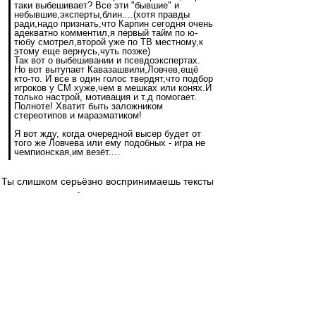
таки выбешивает? Все эти "бывшие" и
небывшие,эксперты,блин....(хотя правды
ради,надо признать,что Карпин сегодня очень
адекватно комментил,я первый тайм по ю-
тюбу смотрел,второй уже по ТВ местному,к
этому еще вернусь,чуть позже)
Так вот о выбешивании и псевдоэкспертах.
Но вот вытупает Кавазашвили,Ловчев,ещё
кто-то. И все в один голос твердят,что подбор
игроков у СМ хуже,чем в мешках или конях.И
только настрой, мотивация и т.д помогает.
Полноте! Хватит быть заложником
стереотипов и маразматиком!
Я вот жду, когда очередной высер будет от
того же Ловчева или ему подобных - игра не
чемпионская,им везёт....
Ты слишком серьёзно воспринимаешь тексты
этих экспертов. А их просто нужно пожалеть
потому как они действительно думают, что
только мотивация и настрой помогли нам
добиться такого результата, ну и ессно багаж
одного персонажа.))) Чем больше
"специалистов" будет в этом уверенно, тем нам
лучше.)
Просто забей и кивай головой когда такое
читаешь и посмеивайся про себя.)