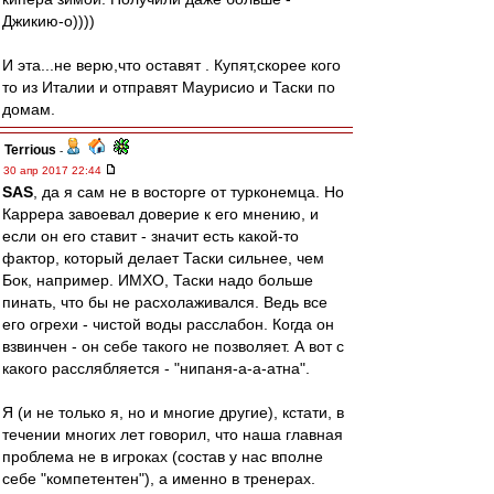
Джикию-о))))
И эта...не верю,что оставят . Купят,скорее кого
то из Италии и отправят Маурисио и Таски по
домам.
Terrious
-
30 апр 2017 22:44
SAS
, да я сам не в восторге от турконемца. Но
Каррера завоевал доверие к его мнению, и
если он его ставит - значит есть какой-то
фактор, который делает Таски сильнее, чем
Бок, например. ИМХО, Таски надо больше
пинать, что бы не расхолаживался. Ведь все
его огрехи - чистой воды расслабон. Когда он
взвинчен - он себе такого не позволяет. А вот с
какого расслябляется - "нипаня-а-а-атна".
Я (и не только я, но и многие другие), кстати, в
течении многих лет говорил, что наша главная
проблема не в игроках (состав у нас вполне
себе "компетентен"), а именно в тренерах.