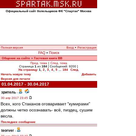
Официальный сайт болельщиков ФК "Спартак" Москва
Полная версия
Вход
•
Регистрация
FAQ
•
Поиск
Общение на сайте
Гостевая книга ВВ
»
Пред. тема
|
След. тема
Страница
1
из
184
[ Сообщений: 9200 ]
На страницу
1
,
2
,
3
,
4
,
5
...
184
След.
Начать новую тему
Добавить
Версия для печати
01.04.2017 - 30.04.2017
зpитель
-
30 апр 2017 23:45
Всех, кого Стаканов оговаривает "кумирами"
должны четко осознавать- всё, пиздец, сушим
весла.
Последнее сообщение
teorver
-