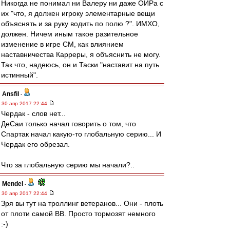
Никогда не понимал ни Валеру ни даже ОИРа с
их "что, я должен игроку элементарные вещи
объяснять и за руку водить по полю ?". ИМХО,
должен. Ничем иным такое разительное
изменение в игре СМ, как влиянием
наставничества Карреры, я объяснить не могу.
Так что, надеюсь, он и Таски "наставит на путь
истинный".
Ansfil
-
30 апр 2017 22:44
Чердак - слов нет...
ДеСаи только начал говорить о том, что
Спартак начал какую-то глобальную серию... И
Чердак его обрезал.
Что за глобальную серию мы начали?..
Mendel
-
30 апр 2017 22:44
Зря вы тут на троллинг ветеранов... Они - плоть
от плоти самой ВВ. Просто тормозят немного
:-)