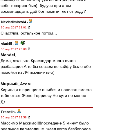
себе товарищ был), будучи при этом
восемнадцати, дай бог памяти, лет от роду?
Nevladimirovi4
-
30 апр 2017 23:01
Счастлив, остальное потом…
vlad45
-
30 апр 2017 23:00
Mendel
,
Дима, жаль,что Краснодар много очков
разбазарил.А то бы совсем по кайфу было обе
помойки из ЛЧ исключить-о)
Мирный_Атом
,
Кирилл,я в принципе ошибся и написал вместо
тебя ответ Жене Терриосу.Но сути не меняет -
)))
Franclin
-
30 апр 2017 22:58
Массимо Массимо!!!!последние 5 минут было
реальное валидолище, ждал когда безбородов