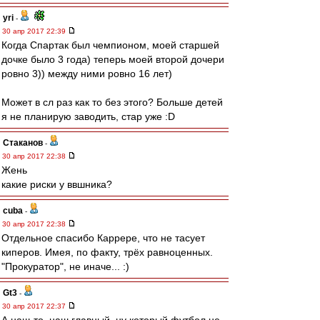
yri
-
30 апр 2017 22:39
Когда Спартак был чемпионом, моей старшей
дочке было 3 года) теперь моей второй дочери
ровно 3)) между ними ровно 16 лет)
Может в сл раз как то без этого? Больше детей
я не планирую заводить, стар уже :D
Cтаканов
-
30 апр 2017 22:38
Жень
какие риски у ввшника?
cuba
-
30 апр 2017 22:38
Отдельное спасибо Каррере, что не тасует
киперов. Имея, по факту, трёх равноценных.
"Прокуратор", не иначе... :)
Gt3
-
30 апр 2017 22:37