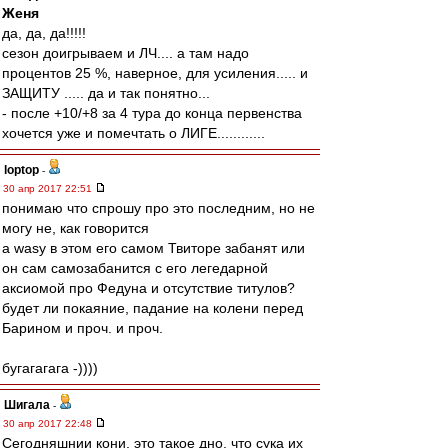
Женя
да, да, да!!!!!
сезон доигрываем и ЛЧ.... а там надо
процентов 25 %, наверное, для усиления..... и
ЗАЩИТУ ..... да и так понятно...
- после +10/+8 за 4 тура до конца первенства
хочется уже и помечтать о ЛИГЕ............
loptop
-
30 апр 2017 22:51
понимаю что спрошу про это последним, но не
могу не, как говорится
а wasy в этом его самом Твиторе забанят или
он сам самозабанится с его легедарной
аксиомой про Федуна и отсутствие титулов?
будет ли покаяние, падание на колени перед
Барином и проч. и проч.
бугагагага -))))
Шигала
-
30 апр 2017 22:48
Сегодняшнии кони, это такое дно, что сука их