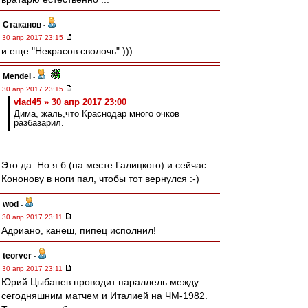
Cтаканов
-
30 апр 2017 23:15
и еще "Некрасов сволочь":)))
Mendel
-
30 апр 2017 23:15
vlad45 » 30 апр 2017 23:00
Дима, жаль,что Краснодар много очков
разбазарил.
Это да. Но я б (на месте Галицкого) и сейчас
Кононову в ноги пал, чтобы тот вернулся :-)
wod
-
30 апр 2017 23:11
Адриано, канеш, пипец исполнил!
teorver
-
30 апр 2017 23:11
Юрий Цыбанев проводит параллель между
сегодняшним матчем и Италией на ЧМ-1982.