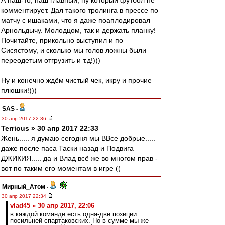
А наш-то, наш главный, ну который футбол не
комментирует. Дал такого тролинга в прессе по
матчу с ишаками, что я даже поаплодировал
Арнольдычу. Молодцом, так и держать планку!
Почитайте, прикольно выступил и по
Сисястому, и сколько мы голов ложны были
переодетым отгрузить и т.д!)))
Ну и конечно ждём чистый чек, икру и прочие
плюшки!)))
SAS
-
30 апр 2017 22:36
Terrious » 30 апр 2017 22:33
Жень..... я думаю сегодня мы ВВсе добрые.....
даже после паса Таски назад и Подвига
ДЖИКИЯ..... да и Влад всё же во многом прав -
вот по таким его моментам в игре ((
Мирный_Атом
-
30 апр 2017 22:34
vlad45 » 30 апр 2017, 22:06
в каждой команде есть одна-две позиции
посильней спартаковских. Но в сумме мы же