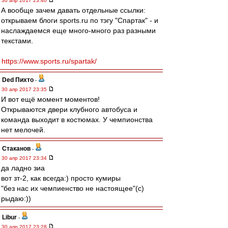
30 апр 2017 23:40
А вообще зачем давать отдельные ссылки:
открываем блоги sports.ru по тэгу "Спартак" - и
наслаждаемся еще много-много раз разными
текстами.
https://www.sports.ru/spartak/
Ded Пихто
-
30 апр 2017 23:35
И вот ещё момент моментов!
Открываются двери клубного автобуса и
команда выходит в костюмах. У чемпионства
нет мелочей.
Cтаканов
-
30 апр 2017 23:34
да ладно зиа
вот зт-2, как всегда:) просто кумиры
"без нас их чемпиенство не настоящее"(с)
рыдаю:))
Libur
-
30 апр 2017 23:28