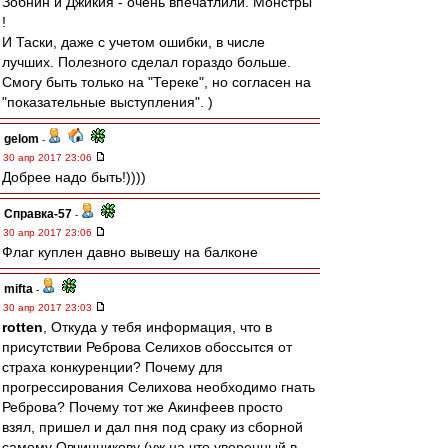
Зобнин и Джикия - очень впечатлили. Монстры
!
И Таски, даже с учетом ошибки, в числе
лучших. Полезного сделал гораздо больше.
Смогу быть только на "Тереке", но согласен на
"показательные выступления". )
gelom
-
30 апр 2017 23:06
Добрее надо быть!))))
Справка-57
-
30 апр 2017 23:06
Флаг куплен давно вывешу на балконе
mifta
-
30 апр 2017 23:03
rotten
, Откуда у тебя информация, что в
присутствии Реброва Селихов обоссытся от
страха конкуренции? Почему для
прогрессирования Селихова необходимо гнать
Реброва? Почему тот же Акинфеев просто
взял, пришел и дал пня под сраку из сборной
самому Овчинникову (уж на что уверенный в