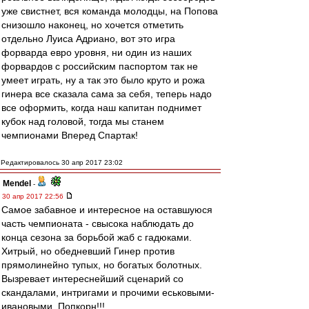
уже свистнет, вся команда молодцы, на Попова
снизошло наконец, но хочется отметить
отдельно Луиса Адриано, вот это игра
форварда евро уровня, ни один из наших
форвардов с российским паспортом так не
умеет играть, ну а так это было круто и рожа
гинера все сказала сама за себя, теперь надо
все оформить, когда наш капитан поднимет
кубок над головой, тогда мы станем
чемпионами Вперед Спартак!
Редактировалось 30 апр 2017 23:02
Mendel
-
30 апр 2017 22:56
Самое забавное и интересное на оставшуюся
часть чемпионата - свысока наблюдать до
конца сезона за борьбой жаб с гадюками.
Хитрый, но обедневший Гинер против
прямолинейно тупых, но богатых болотных.
Вызревает интереснейший сценарий со
скандалами, интригами и прочими еськовыми-
ивановыми. Попкорн!!!