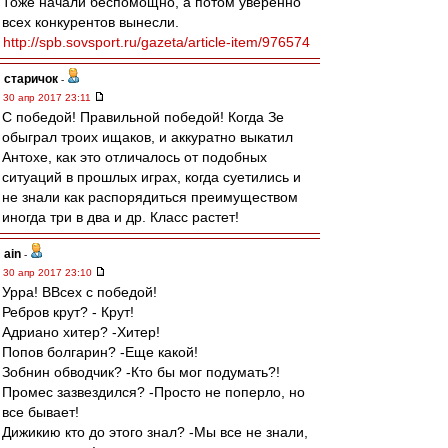
Тоже начали беспомощно, а потом уверенно
всех конкурентов вынесли.
http://spb.sovsport.ru/gazeta/article-item/976574
старичок
-
30 апр 2017 23:11
С победой! Правильной победой! Когда Зе
обыграл троих ищаков, и аккуратно выкатил
Антохе, как это отличалось от подобных
ситуаций в прошлых играх, когда суетились и
не знали как распорядиться преимуществом
иногда три в два и др. Класс растет!
ain
-
30 апр 2017 23:10
Урра! ВВсех с победой!
Ребров крут? - Крут!
Адриано хитер? -Хитер!
Попов болгарин? -Еще какой!
Зобнин обводчик? -Кто бы мог подумать?!
Промес зазвездился? -Просто не поперло, но
все бывает!
Дижикию кто до этого знал? -Мы все не знали,