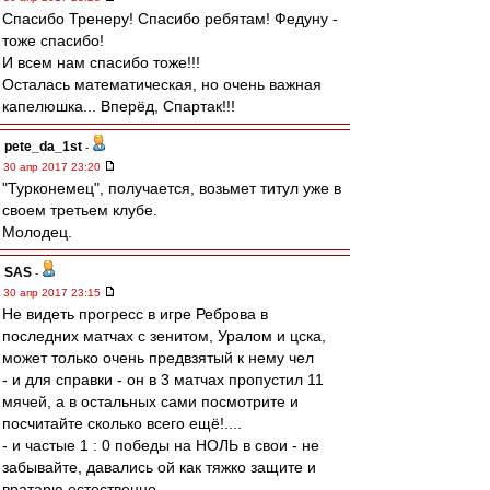
Спасибо Тренеру! Спасибо ребятам! Федуну -
тоже спасибо!
И всем нам спасибо тоже!!!
Осталась математическая, но очень важная
капелюшка... Вперёд, Спартак!!!
pete_da_1st
-
30 апр 2017 23:20
"Турконемец", получается, возьмет титул уже в
своем третьем клубе.
Молодец.
SAS
-
30 апр 2017 23:15
Не видеть прогресс в игре Реброва в
последних матчах с зенитом, Уралом и цска,
может только очень предвзятый к нему чел
- и для справки - он в 3 матчах пропустил 11
мячей, а в остальных сами посмотрите и
посчитайте сколько всего ещё!....
- и частые 1 : 0 победы на НОЛЬ в свои - не
забывайте, давались ой как тяжко защите и
вратарю естественно ...