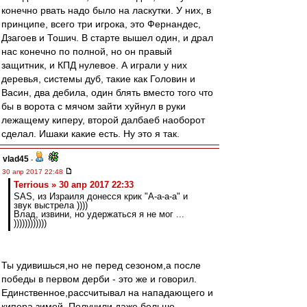
конечно рвать надо было на ласкутки. У них, в
принципе, всего три игрока, это Фернандес,
Дзагоев и Тошич. В старте вышел один, и драл
нас конечно по полной, но он правый
защитник, и КПД нулевое. А играли у них
деревья, системы дуб, такие как Головин и
Васин, два дебила, один блять вместо того что
бы в ворота с мячом зайти хуйнул в руки
лежащему киперу, второй далбаеб наоборот
сделал. Ишаки какие есть. Ну это я так.
vlad45
-
30 апр 2017 22:48
Terrious » 30 апр 2017 22:33
SAS, из Израиля донесся крик "А-а-а-а" и
звук выстрела ))))
Влад, извини, но удержаться я не мог ...
))))))))))))
Ты удивишься,но не перед сезоном,а после
победы в первом дерби - это же и говорил.
Единственное,рассчитывал на нападающего и
кипера зимой. Получили даже больше -