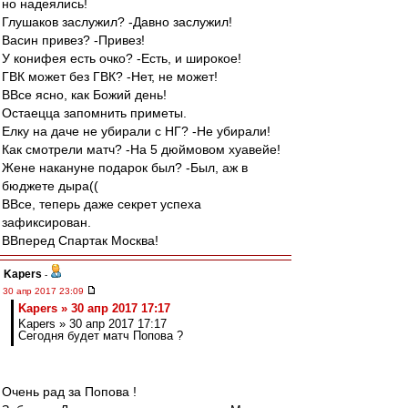
но надеялись!
Глушаков заслужил? -Давно заслужил!
Васин привез? -Привез!
У конифея есть очко? -Есть, и широкое!
ГВК может без ГВК? -Нет, не может!
ВВсе ясно, как Божий день!
Остаецца запомнить приметы.
Елку на даче не убирали с НГ? -Не убирали!
Как смотрели матч? -На 5 дюймовом хуавейе!
Жене накануне подарок был? -Был, аж в
бюджете дыра((
ВВсе, теперь даже секрет успеха
зафиксирован.
ВВперед Спартак Москва!
Kapers
-
30 апр 2017 23:09
Kapers » 30 апр 2017 17:17
Kapers » 30 апр 2017 17:17
Сегодня будет матч Попова ?
Очень рад за Попова !