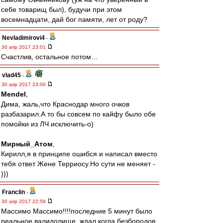
себе товарищ был), будучи при этом
восемнадцати, дай бог памяти, лет от роду?
Nevladimirovi4
-
30 апр 2017 23:01
Счастлив, остальное потом…
vlad45
-
30 апр 2017 23:00
Mendel
,
Дима, жаль,что Краснодар много очков
разбазарил.А то бы совсем по кайфу было обе
помойки из ЛЧ исключить-о)
Мирный_Атом
,
Кирилл,я в принципе ошибся и написал вместо
тебя ответ Жене Терриосу.Но сути не меняет -
)))
Franclin
-
30 апр 2017 22:58
Массимо Массимо!!!!последние 5 минут было
реальное валидолище, ждал когда безбородов