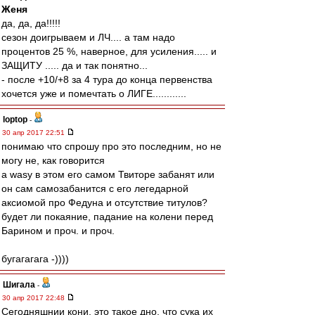
Женя
да, да, да!!!!!
сезон доигрываем и ЛЧ.... а там надо
процентов 25 %, наверное, для усиления..... и
ЗАЩИТУ ..... да и так понятно...
- после +10/+8 за 4 тура до конца первенства
хочется уже и помечтать о ЛИГЕ............
loptop
-
30 апр 2017 22:51
понимаю что спрошу про это последним, но не
могу не, как говорится
а wasy в этом его самом Твиторе забанят или
он сам самозабанится с его легедарной
аксиомой про Федуна и отсутствие титулов?
будет ли покаяние, падание на колени перед
Барином и проч. и проч.
бугагагага -))))
Шигала
-
30 апр 2017 22:48
Сегодняшнии кони, это такое дно, что сука их