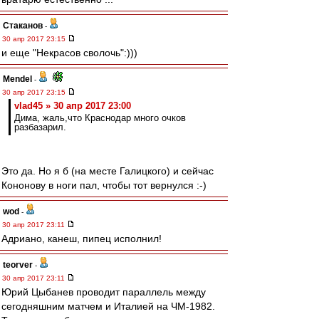
Cтаканов
-
30 апр 2017 23:15
и еще "Некрасов сволочь":)))
Mendel
-
30 апр 2017 23:15
vlad45 » 30 апр 2017 23:00
Дима, жаль,что Краснодар много очков
разбазарил.
Это да. Но я б (на месте Галицкого) и сейчас
Кононову в ноги пал, чтобы тот вернулся :-)
wod
-
30 апр 2017 23:11
Адриано, канеш, пипец исполнил!
teorver
-
30 апр 2017 23:11
Юрий Цыбанев проводит параллель между
сегодняшним матчем и Италией на ЧМ-1982.