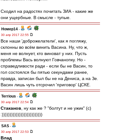
Сходил на радостях почитать ЗИА - какие же
они ущербные. В смысле - тупые.
Номер14
-
30 апр 2017 22:55
Все наши 'доброжелатели', как я погляжу,
склонны во всём винить Васина. Ну, что ж,
меня не волнует, кто виноват у них. Пусть
проблемы Вась волнуют Говчанопку. Но -
справедливости ради - если бы не Васин, то
гол состоялся бы пятью секундами ранее,
правда, записан был бы не на Дениса, а на Зе.
Васин лишь чуть отсрочил 'приговор' ЦСКЕ.
Terrious
-
30 апр 2017 22:54
Cтаканов
, ну как же ? "болтут и не ужик" (с)
:))))))))))))))))))))))))))
SAS
-
30 апр 2017 22:53
Влад