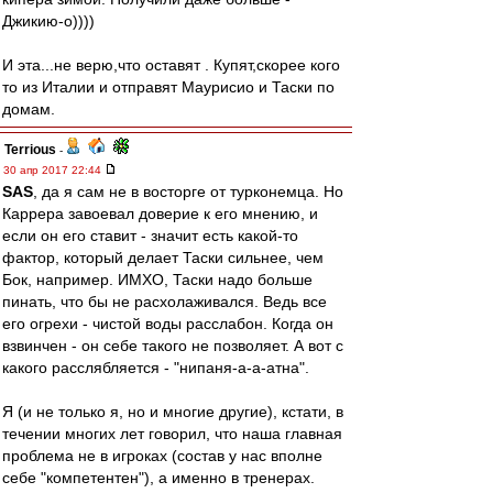
Джикию-о))))
И эта...не верю,что оставят . Купят,скорее кого
то из Италии и отправят Маурисио и Таски по
домам.
Terrious
-
30 апр 2017 22:44
SAS
, да я сам не в восторге от турконемца. Но
Каррера завоевал доверие к его мнению, и
если он его ставит - значит есть какой-то
фактор, который делает Таски сильнее, чем
Бок, например. ИМХО, Таски надо больше
пинать, что бы не расхолаживался. Ведь все
его огрехи - чистой воды расслабон. Когда он
взвинчен - он себе такого не позволяет. А вот с
какого расслябляется - "нипаня-а-а-атна".
Я (и не только я, но и многие другие), кстати, в
течении многих лет говорил, что наша главная
проблема не в игроках (состав у нас вполне
себе "компетентен"), а именно в тренерах.