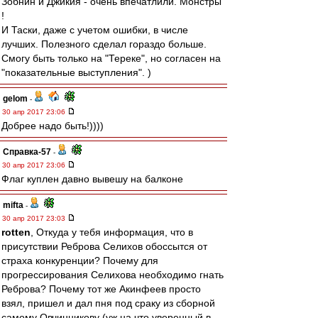
Зобнин и Джикия - очень впечатлили. Монстры
!
И Таски, даже с учетом ошибки, в числе
лучших. Полезного сделал гораздо больше.
Смогу быть только на "Тереке", но согласен на
"показательные выступления". )
gelom
-
30 апр 2017 23:06
Добрее надо быть!))))
Справка-57
-
30 апр 2017 23:06
Флаг куплен давно вывешу на балконе
mifta
-
30 апр 2017 23:03
rotten
, Откуда у тебя информация, что в
присутствии Реброва Селихов обоссытся от
страха конкуренции? Почему для
прогрессирования Селихова необходимо гнать
Реброва? Почему тот же Акинфеев просто
взял, пришел и дал пня под сраку из сборной
самому Овчинникову (уж на что уверенный в