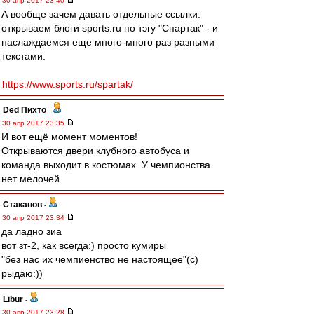
30 апр 2017 23:40
А вообще зачем давать отдельные ссылки:
открываем блоги sports.ru по тэгу "Спартак" - и
наслаждаемся еще много-много раз разными
текстами.
https://www.sports.ru/spartak/
Ded Пихто
-
30 апр 2017 23:35
И вот ещё момент моментов!
Открываются двери клубного автобуса и
команда выходит в костюмах. У чемпионства
нет мелочей.
Cтаканов
-
30 апр 2017 23:34
да ладно зиа
вот зт-2, как всегда:) просто кумиры
"без нас их чемпиенство не настоящее"(с)
рыдаю:))
Libur
-
30 апр 2017 23:28