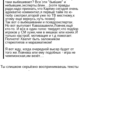
таки выбешивает? Все эти "бывшие" и
небывшие,эксперты,блин....(хотя правды
ради,надо признать,что Карпин сегодня очень
адекватно комментил,я первый тайм по ю-
тюбу смотрел,второй уже по ТВ местному,к
этому еще вернусь,чуть позже)
Так вот о выбешивании и псевдоэкспертах.
Но вот вытупает Кавазашвили,Ловчев,ещё
кто-то. И все в один голос твердят,что подбор
игроков у СМ хуже,чем в мешках или конях.И
только настрой, мотивация и т.д помогает.
Полноте! Хватит быть заложником
стереотипов и маразматиком!
Я вот жду, когда очередной высер будет от
того же Ловчева или ему подобных - игра не
чемпионская,им везёт....
Ты слишком серьёзно воспринимаешь тексты
этих экспертов. А их просто нужно пожалеть
потому как они действительно думают, что
только мотивация и настрой помогли нам
добиться такого результата, ну и ессно багаж
одного персонажа.))) Чем больше
"специалистов" будет в этом уверенно, тем нам
лучше.)
Просто забей и кивай головой когда такое
читаешь и посмеивайся про себя.)