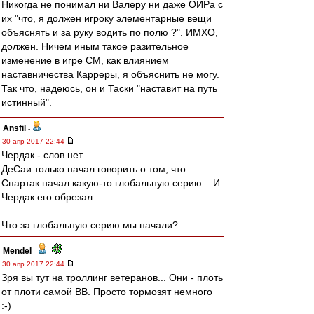
Никогда не понимал ни Валеру ни даже ОИРа с
их "что, я должен игроку элементарные вещи
объяснять и за руку водить по полю ?". ИМХО,
должен. Ничем иным такое разительное
изменение в игре СМ, как влиянием
наставничества Карреры, я объяснить не могу.
Так что, надеюсь, он и Таски "наставит на путь
истинный".
Ansfil
-
30 апр 2017 22:44
Чердак - слов нет...
ДеСаи только начал говорить о том, что
Спартак начал какую-то глобальную серию... И
Чердак его обрезал.
Что за глобальную серию мы начали?..
Mendel
-
30 апр 2017 22:44
Зря вы тут на троллинг ветеранов... Они - плоть
от плоти самой ВВ. Просто тормозят немного
:-)