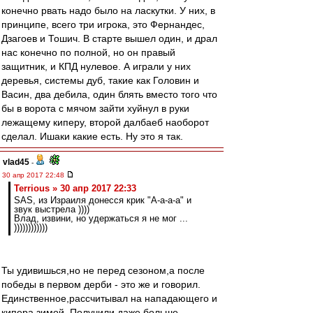
конечно рвать надо было на ласкутки. У них, в
принципе, всего три игрока, это Фернандес,
Дзагоев и Тошич. В старте вышел один, и драл
нас конечно по полной, но он правый
защитник, и КПД нулевое. А играли у них
деревья, системы дуб, такие как Головин и
Васин, два дебила, один блять вместо того что
бы в ворота с мячом зайти хуйнул в руки
лежащему киперу, второй далбаеб наоборот
сделал. Ишаки какие есть. Ну это я так.
vlad45
-
30 апр 2017 22:48
Terrious » 30 апр 2017 22:33
SAS, из Израиля донесся крик "А-а-а-а" и
звук выстрела ))))
Влад, извини, но удержаться я не мог ...
))))))))))))
Ты удивишься,но не перед сезоном,а после
победы в первом дерби - это же и говорил.
Единственное,рассчитывал на нападающего и
кипера зимой. Получили даже больше -