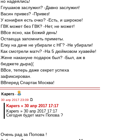
но надеялись!
Глушаков заслужил? -Давно заслужил!
Васин привез? -Привез!
У конифея есть очко? -Есть, и широкое!
ГВК может без ГВК? -Нет, не может!
ВВсе ясно, как Божий день!
Остаецца запомнить приметы.
Елку на даче не убирали с НГ? -Не убирали!
Как смотрели матч? -На 5 дюймовом хуавейе!
Жене накануне подарок был? -Был, аж в
бюджете дыра((
ВВсе, теперь даже секрет успеха
зафиксирован.
ВВперед Спартак Москва!
Kapers
-
30 апр 2017 23:09
Kapers » 30 апр 2017 17:17
Kapers » 30 апр 2017 17:17
Сегодня будет матч Попова ?
Очень рад за Попова !