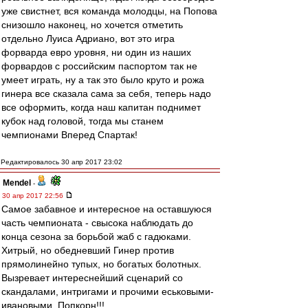
уже свистнет, вся команда молодцы, на Попова
снизошло наконец, но хочется отметить
отдельно Луиса Адриано, вот это игра
форварда евро уровня, ни один из наших
форвардов с российским паспортом так не
умеет играть, ну а так это было круто и рожа
гинера все сказала сама за себя, теперь надо
все оформить, когда наш капитан поднимет
кубок над головой, тогда мы станем
чемпионами Вперед Спартак!
Редактировалось 30 апр 2017 23:02
Mendel
-
30 апр 2017 22:56
Самое забавное и интересное на оставшуюся
часть чемпионата - свысока наблюдать до
конца сезона за борьбой жаб с гадюками.
Хитрый, но обедневший Гинер против
прямолинейно тупых, но богатых болотных.
Вызревает интереснейший сценарий со
скандалами, интригами и прочими еськовыми-
ивановыми. Попкорн!!!