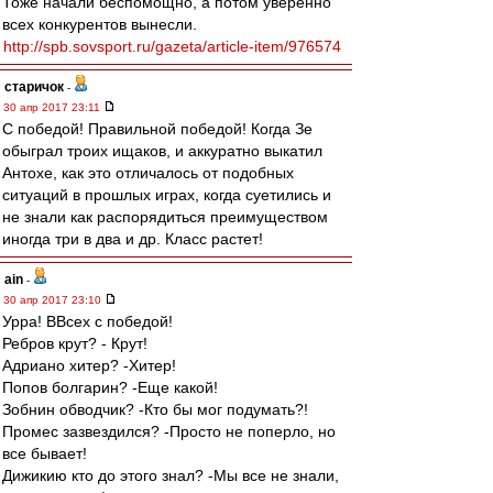
Тоже начали беспомощно, а потом уверенно
всех конкурентов вынесли.
http://spb.sovsport.ru/gazeta/article-item/976574
старичок
-
30 апр 2017 23:11
С победой! Правильной победой! Когда Зе
обыграл троих ищаков, и аккуратно выкатил
Антохе, как это отличалось от подобных
ситуаций в прошлых играх, когда суетились и
не знали как распорядиться преимуществом
иногда три в два и др. Класс растет!
ain
-
30 апр 2017 23:10
Урра! ВВсех с победой!
Ребров крут? - Крут!
Адриано хитер? -Хитер!
Попов болгарин? -Еще какой!
Зобнин обводчик? -Кто бы мог подумать?!
Промес зазвездился? -Просто не поперло, но
все бывает!
Дижикию кто до этого знал? -Мы все не знали,