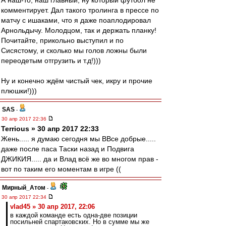
А наш-то, наш главный, ну который футбол не
комментирует. Дал такого тролинга в прессе по
матчу с ишаками, что я даже поаплодировал
Арнольдычу. Молодцом, так и держать планку!
Почитайте, прикольно выступил и по
Сисястому, и сколько мы голов ложны были
переодетым отгрузить и т.д!)))
Ну и конечно ждём чистый чек, икру и прочие
плюшки!)))
SAS
-
30 апр 2017 22:36
Terrious » 30 апр 2017 22:33
Жень..... я думаю сегодня мы ВВсе добрые.....
даже после паса Таски назад и Подвига
ДЖИКИЯ..... да и Влад всё же во многом прав -
вот по таким его моментам в игре ((
Мирный_Атом
-
30 апр 2017 22:34
vlad45 » 30 апр 2017, 22:06
в каждой команде есть одна-две позиции
посильней спартаковских. Но в сумме мы же