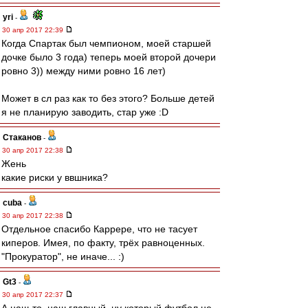
yri
-
30 апр 2017 22:39
Когда Спартак был чемпионом, моей старшей
дочке было 3 года) теперь моей второй дочери
ровно 3)) между ними ровно 16 лет)
Может в сл раз как то без этого? Больше детей
я не планирую заводить, стар уже :D
Cтаканов
-
30 апр 2017 22:38
Жень
какие риски у ввшника?
cuba
-
30 апр 2017 22:38
Отдельное спасибо Каррере, что не тасует
киперов. Имея, по факту, трёх равноценных.
"Прокуратор", не иначе... :)
Gt3
-
30 апр 2017 22:37