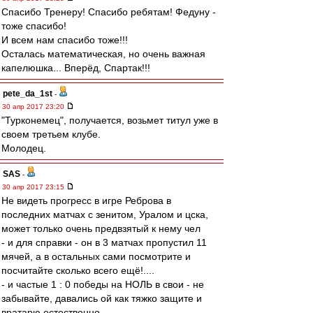
Спасибо Тренеру! Спасибо ребятам! Федуну -
тоже спасибо!
И всем нам спасибо тоже!!!
Осталась математическая, но очень важная
капелюшка... Вперёд, Спартак!!!
pete_da_1st
-
30 апр 2017 23:20
"Турконемец", получается, возьмет титул уже в
своем третьем клубе.
Молодец.
SAS
-
30 апр 2017 23:15
Не видеть прогресс в игре Реброва в
последних матчах с зенитом, Уралом и цска,
может только очень предвзятый к нему чел
- и для справки - он в 3 матчах пропустил 11
мячей, а в остальных сами посмотрите и
посчитайте сколько всего ещё!....
- и частые 1 : 0 победы на НОЛЬ в свои - не
забывайте, давались ой как тяжко защите и
вратарю естественно ...