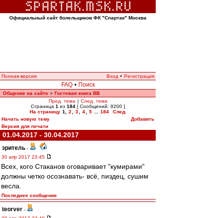
Официальный сайт болельщиков ФК "Спартак" Москва
Полная версия
Вход
•
Регистрация
FAQ
•
Поиск
Общение на сайте
Гостевая книга ВВ
»
Пред. тема
|
След. тема
Страница
1
из
184
[ Сообщений: 9200 ]
На страницу
1
,
2
,
3
,
4
,
5
...
184
След.
Начать новую тему
Добавить
Версия для печати
01.04.2017 - 30.04.2017
зpитель
-
30 апр 2017 23:45
Всех, кого Стаканов оговаривает "кумирами"
должны четко осознавать- всё, пиздец, сушим
весла.
Последнее сообщение
teorver
-