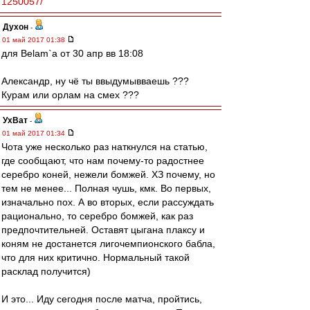
1250057/
Духон
-
01 май 2017 01:38
для Belam`a от 30 апр вв 18:08
Александр, ну чё ты ввыдумывваешь ???
Курам или орлам на смех ???
УхВат
-
01 май 2017 01:34
Чота уже несколько раз наткнулся на статью,
где сообщают, что нам почему-то радостнее
серебро коней, нежели бомжей. ХЗ почему, но
тем не менее... Полная чушь, кмк. Во первых,
изначально пох. А во вторых, если рассуждать
рационально, то серебро бомжей, как раз
предпочтительней. Оставят цыгана плаксу и
коням не достанется лигочемпионского бабла,
что для них критично. Нормальный такой
расклад получится)
И это... Иду сегодня после матча, пройтись,