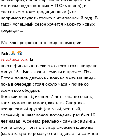
мотивам недавнего вью Н.П.Симоняна), и
сделать его тоже традиционным (или
например вручать только в чемпионский год). В
такой успешный сезон хочется каких-то новых
традиций...
P/s. Как прекрасен этот мир, посмотрии...
Buk
-
01 май 2017 00:57
после финального свистка лежал как в нивране
минут 15. Чую - звонят, смс-ки и прочее. Пох.
Потом пошла движуха - поехал мыть машину -
пока в очереди стоял около часа - почте со
всеми все обсудил.
Великий день. Доченьке 7 лет - она не очень,
как я думаю понимает, как так - Спартак -
всегда самый крутой (смелый, честный,
сильный), а чемпионом последний раз был 16
лет назад. А сейчас реально - самый-самый! 2
мая в школу - опять в спартаковской шапочке
(мама какую то розовую ей надевает, а со мной