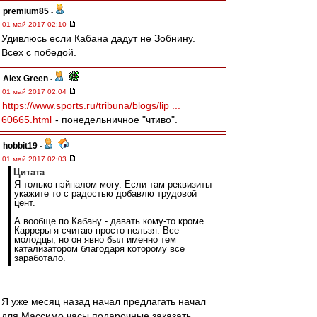
premium85
-
01 май 2017 02:10
Удивлюсь если Кабана дадут не Зобнину.
Всех с победой.
Alex Green
-
01 май 2017 02:04
https://www.sports.ru/tribuna/blogs/lip ...
60665.html
- понедельничное "чтиво".
hobbit19
-
01 май 2017 02:03
Цитата
Я только пэйпалом могу. Если там реквизиты
укажите то с радостью добавлю трудовой
цент.
А вообще по Кабану - давать кому-то кроме
Карреры я считаю просто нельзя. Все
молодцы, но он явно был именно тем
катализатором благодаря которому все
заработало.
Я уже месяц назад начал предлагать начал
для Массимо часы подарочные заказать