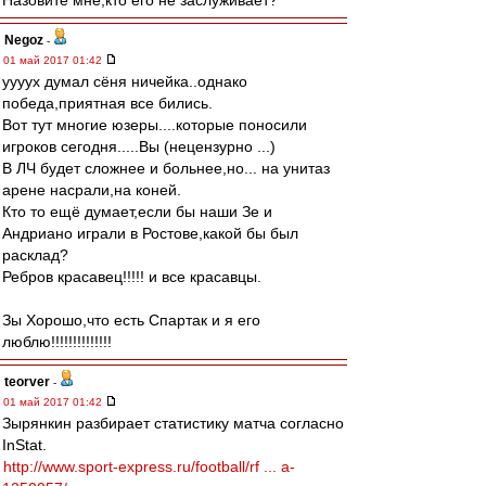
Назовите мне,кто его не заслуживает?
Negoz
-
01 май 2017 01:42
уууух думал сёня ничейка..однако
победа,приятная все бились.
Вот тут многие юзеры....которые поносили
игроков сегодня.....Вы (нецензурно ...)
В ЛЧ будет сложнее и больнее,но... на унитаз
арене насрали,на коней.
Кто то ещё думает,если бы наши Зе и
Андриано играли в Ростове,какой бы был
расклад?
Ребров красавец!!!!! и все красавцы.
Зы Хорошо,что есть Спартак и я его
люблю!!!!!!!!!!!!!!
teorver
-
01 май 2017 01:42
Зырянкин разбирает статистику матча согласно
InStat.
http://www.sport-express.ru/football/rf ... a-