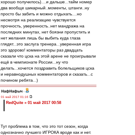
хорошо получилось)....и дальше...тайм номер
два вообще шикарный..моменты, штанги..ну
просто бы забить и можно отдыхать....но
несмотря на реализацию чувствуется
прочность, уверенность..нет мандража на
последних минутах, нет боязни пропустить и
нет желания лишь бы выбить куда глаза
глядят...это заслуга тренера...уверенная игра
это здорово! комментаторы раз двадцать
сказали что цска на этой арене не проигрывали
ещё в чемпионате России...ну что
делать...хочется поздравить болельщиков цска
и неравнодушных комментаторов и сказать...с
почином ребята...)
НафНафыч
-
01 май 2017 01:16
RedQuite » 01 май 2017 00:58
Тут проблема в том, что это тот сезон, когда
однозначно лучшего ИГРОКА вроде как и нет.