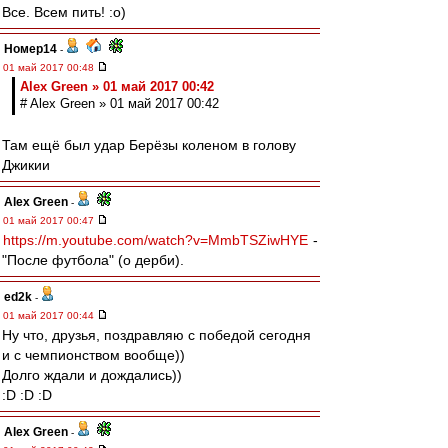
Все. Всем пить! :о)
Номер14
-
01 май 2017 00:48
Alex Green » 01 май 2017 00:42
# Alex Green » 01 май 2017 00:42
Там ещё был удар Берёзы коленом в голову
Джикии
Alex Green
-
01 май 2017 00:47
https://m.youtube.com/watch?v=MmbTSZiwHYE
-
"После футбола" (о дерби).
ed2k
-
01 май 2017 00:44
Ну что, друзья, поздравляю с победой сегодня
и с чемпионством вообще))
Долго ждали и дождались))
:D :D :D
Alex Green
-