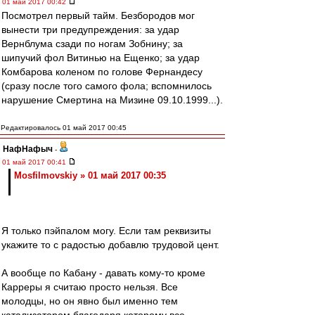
01 май 2017 00:42
Посмотрел первый тайм. Безбородов мог
вынести три предупреждения: за удар
Вернблума сзади по ногам Зобнину; за
шипучий фол Витинью на Ещенко; за удар
Комбарова коленом по голове Фернандесу
(сразу после того самого фола; вспомнилось
нарушение Смертина на Мизине 09.10.1999...).
Редактировалось 01 май 2017 00:45
НафНафыч
-
01 май 2017 00:41
Mosfilmovskiy » 01 май 2017 00:35
Я только пэйпалом могу. Если там реквизиты
укажите то с радостью добавлю трудовой цент.
А вообще по Кабану - давать кому-то кроме
Карреры я считаю просто нельзя. Все
молодцы, но он явно был именно тем