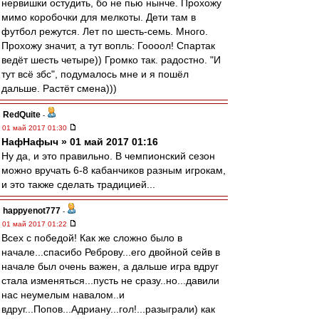
нервишки остудить, бо не пью нынче. Прохожу
мимо коробочки для мелкоты. Дети там в
футбол режутся. Лет по шесть-семь. Много.
Прохожу значит, а тут вопль: Гоооол! Спартак
ведёт шесть четыре)) Громко так. радостно. "И
тут всё збс", подумалось мне и я пошёл
дальше. Растёт смена)))
RedQuite
-
01 май 2017 01:30
НафНафыч » 01 май 2017 01:16
Ну да, и это правильно. В чемпионский сезон
можно вручать 6-8 кабанчиков разным игрокам,
и это также сделать традицией...
happyenot777
-
01 май 2017 01:22
Всех с победой! Как же сложно было в
начале...спасибо Реброву...его двойной сейв в
начале был очень важен, а дальше игра вдруг
стала изменяться...пусть не сразу..но...давили
нас неумелым навалом..и
вдруг...Попов...Адриану...гол!...разыграли) как