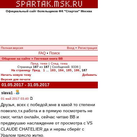
Официальный сайт болельщиков ФК "Спартак" Москва
Полная версия
Вход
•
Регистрация
FAQ
•
Поиск
Общение на сайте
Гостевая книга ВВ
»
Пред. тема
|
След. тема
Страница
187
из
187
[ Сообщений: 9336 ]
На страницу
Пред.
1
...
183
,
184
,
185
,
186
,
187
Начать новую тему
Добавить
Версия для печати
01.05.2017 - 31.05.2017
slava1
-
01 май 2017 03:40
Друзья, всех с победой,мне в какой то степени
повезло,т.к.работа и в прямую посмотреть не
смог, читал онлайн, сейчас читаю ВВ и
предвкушаю наслаждение от просмотра c VS
CLAUDE CHATELIER да и нервы сберёг с
Уралом трясло жутко.