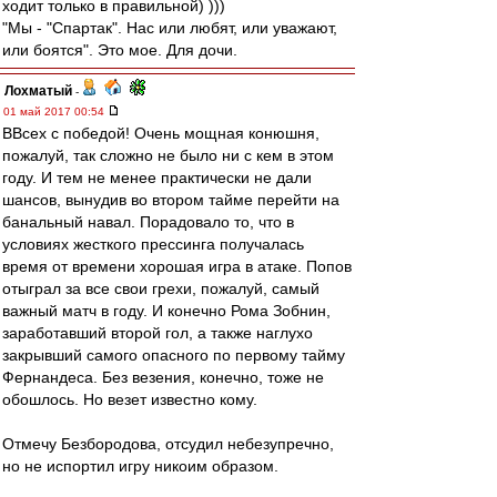
ходит только в правильной) )))
"Мы - "Спартак". Нас или любят, или уважают,
или боятся". Это мое. Для дочи.
Лохматый
-
01 май 2017 00:54
ВВсех с победой! Очень мощная конюшня,
пожалуй, так сложно не было ни с кем в этом
году. И тем не менее практически не дали
шансов, вынудив во втором тайме перейти на
банальный навал. Порадовало то, что в
условиях жесткого прессинга получалась
время от времени хорошая игра в атаке. Попов
отыграл за все свои грехи, пожалуй, самый
важный матч в году. И конечно Рома Зобнин,
заработавший второй гол, а также наглухо
закрывший самого опасного по первому тайму
Фернандеса. Без везения, конечно, тоже не
обошлось. Но везет известно кому.
Отмечу Безбородова, отсудил небезупречно,
но не испортил игру никоим образом.