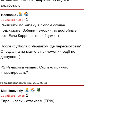
катализатором благодаря которому все
заработало.
Boobooka
-
01 май 2017 00:37
Реквизиты по кабану в любом случае
подскажите. Зобнин - эмоции, тк достойные
все. Если Каррере, то с яйцами :)
После футбола с Чердаком где пересмотреть?
Опоздал, а на матче в приложении ещё не
доступно :(
PS Реквизиты увидел. Сколько принято
инвестировать?
Редактировалось 01 май 2017 00:41
Mosfilmovskiy
-
01 май 2017 00:35
Спрашивали - отвечаем (TRIV)
"Золотой кабан"
"Сбербанк" - 639002389006033831 (18 цифр)