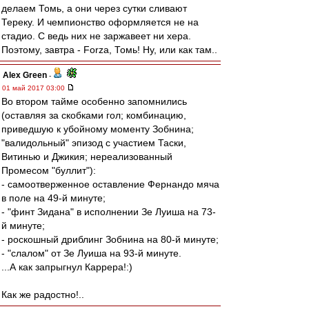
делаем Томь, а они через сутки сливают
Тереку. И чемпионство оформляется не на
стадио. С ведь них не заржавеет ни хера.
Поэтому, завтра - Forza, Томь! Ну, или как там..
Alex Green
-
01 май 2017 03:00
Во втором тайме особенно запомнились
(оставляя за скобками гол; комбинацию,
приведшую к убойному моменту Зобнина;
"валидольный" эпизод с участием Таски,
Витинью и Джикия; нереализованный
Промесом "буллит"):
- самоотверженное оставление Фернандо мяча
в поле на 49-й минуте;
- "финт Зидана" в исполнении Зе Луиша на 73-
й минуте;
- роскошный дриблинг Зобнина на 80-й минуте;
- "слалом" от Зе Луиша на 93-й минуте.
...А как запрыгнул Каррера!:)
Как же радостно!..