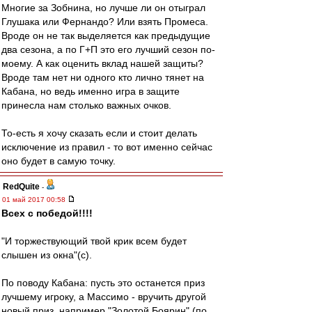
Многие за Зобнина, но лучше ли он отыграл
Глушака или Фернандо? Или взять Промеса.
Вроде он не так выделяется как предыдущие
два сезона, а по Г+П это его лучший сезон по-
моему. А как оценить вклад нашей защиты?
Вроде там нет ни одного кто лично тянет на
Кабана, но ведь именно игра в защите
принесла нам столько важных очков.
То-есть я хочу сказать если и стоит делать
исключение из правил - то вот именно сейчас
оно будет в самую точку.
RedQuite
-
01 май 2017 00:58
Всех с победой!!!!
"И торжествующий твой крик всем будет
слышен из окна"(с).
По поводу Кабана: пусть это останется приз
лучшему игроку, а Массимо - вручить другой
новый приз, например "Золотой Боярин" (по