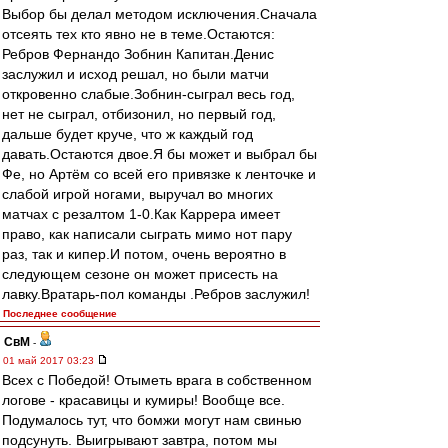
Выбор бы делал методом исключения.Сначала
отсеять тех кто явно не в теме.Остаются:
Ребров Фернандо Зобнин Капитан.Денис
заслужил и исход решал, но были матчи
откровенно слабые.Зобнин-сыграл весь год,
нет не сыграл, отбизонил, но первый год,
дальше будет круче, что ж каждый год
давать.Остаются двое.Я бы может и выбрал бы
Фе, но Артём со всей его привязке к ленточке и
слабой игрой ногами, выручал во многих
матчах с резалтом 1-0.Как Каррера имеет
право, как написали сыграть мимо нот пару
раз, так и кипер.И потом, очень вероятно в
следующем сезоне он может присесть на
лавку.Вратарь-пол команды .Ребров заслужил!
Последнее сообщение
СвМ
-
01 май 2017 03:23
Всех с Победой! Отыметь врага в собственном
логове - красавицы и кумиры! Вообще все.
Подумалось тут, что бомжи могут нам свинью
подсунуть. Выигрывают завтра, потом мы