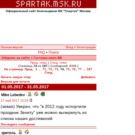
Официальный сайт болельщиков ФК "Спартак" Москва
Полная версия
Вход
•
Регистрация
FAQ
•
Поиск
Общение на сайте
Гостевая книга ВВ
»
Пред. тема
|
След. тема
Страница
74
из
187
[ Сообщений: 9336 ]
На страницу
Пред.
1
...
71
,
72
,
73
,
74
,
75
,
76
,
77
...
187
След.
Начать новую тему
Добавить
Версия для печати
01.05.2017 - 31.05.2017
Mike Lebedev
-
17 май 2017 15:29
(зевая) Уверен, что "в 2012 году испортили
праздник Зениту" уже можно вычеркнуть из
списка наших достижений
Последнее сообщение
зpитель
-