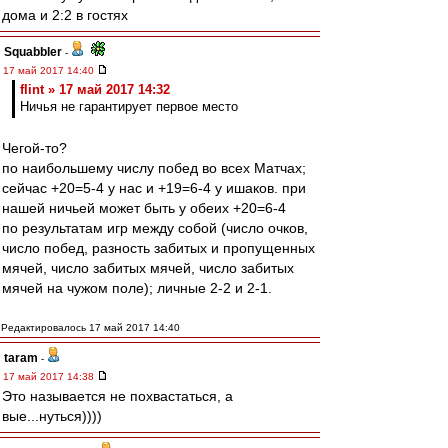
дома и 2:2 в гостях
Squabbler
-
17 май 2017 14:40
flint » 17 май 2017 14:32
Ничья не гарантирует первое место
Чегой-то?
по наибольшему числу побед во всех Матчах;
сейчас +20=5-4 у нас и +19=6-4 у ишаков. при
нашей ничьей может быть у обеих +20=6-4
по результатам игр между собой (число очков,
число побед, разность забитых и пропущенных
мячей, число забитых мячей, число забитых
мячей на чужом поле); личные 2-2 и 2-1.
Редактировалось 17 май 2017 14:40
taram
-
17 май 2017 14:38
Это называется не похвастаться, а
вые...нуться))))