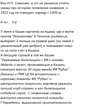
Вон Н.П. Симонян, и тот не решился отнять
сказку про историю появления названия, и
1922 год не отрицает, наряду с 1935-м.
А ты... :cry:
У меня в башке картинка из ящика, где в матче
против "Локомотива" А.Тихонов улыбается,
выбирает 3 пальца на правой руке (на левой 1
указательный уже выбрал) и показывает кому-
то на поле счёт в Казани.
А бегущей строкой в той же башке:
"Уважаемые болельщики с ВВ с никами
Abilardo и taram, проживающие в Казани,
накануне матча 30 тура между ФК"Рубин"
(Казань) и ПФК ЦСКА встретились с
игроками команды ФК "Рубин" и
авторитетно попросили земляков уважить
лучший клуб страны и его болельщиков
победной игрой. С ответным словом
выступил капитан казанской команды
Г.Карадениз, выразивший признательность