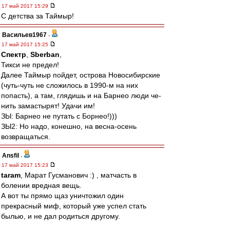
17 май 2017 15:29
С детства за Таймыр!
Васильев1967
-
17 май 2017 15:25
Спектр
,
Sberban
,
Тикси не предел!
Далее Таймыр пойдет, острова Новосибирские
(чуть-чуть не сложилось в 1990-м на них
попасть), а там, глядишь и на Барнео люди че-
нить замастырят! Удачи им!
ЗЫ: Барнео не путать с Борнео!)))
ЗЫ2: Но надо, конешно, на весна-осень
возвращаться.
Ansfil
-
17 май 2017 15:23
taram
, Марат Гусманович :) , матчасть в
болении вредная вещь.
А вот ты прямо щаз уничтожил один
прекрасный миф, который уже успел стать
былью, и не дал родиться другому.