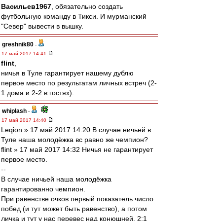
Васильев1967
, обязательно создать
футбольную команду в Тикси. И мурманский
"Север" вывести в вышку.
greshnik80
-
17 май 2017 14:41
flint
,
ничья в Туле гарантирует нашему дублю
первое место по результатам личных встреч (2-
1 дома и 2-2 в гостях).
whiplash
-
17 май 2017 14:40
Leqion » 17 май 2017 14:20 В случае ничьей в
Туле наша молодёжка вс равно же чемпион?
flint » 17 май 2017 14:32 Ничья не гарантирует
первое место.
--
В случае ничьей наша молодёжка
гарантированно чемпион.
При равенстве очков первый показатель число
побед (и тут может быть равенство), а потом
личка и тут у нас перевес над конюшней, 2:1