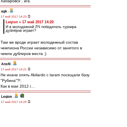
Хабаровск", ага.
agk
-
17 май 2017 14:23
Leqion » 17 май 2017 14:20
И в молодежной ЛЧ победитель турнира
дублёров играет?
Там же вроде играет молодежный состав
чемпиона России независимо от занятого в
чемпе дублеров места ;)
Ansfil
-
17 май 2017 14:21
Не иначе опять Abilardo с taram посещали базу
"Рубина"?!.
Как в мае 2012 г....
Leqion
-
17 май 2017 14:20
В случае ничьей в Туле наша молодёжка вс
равно же чемпион? И в молодежной ЛЧ
победитель турнира дублёров играет?