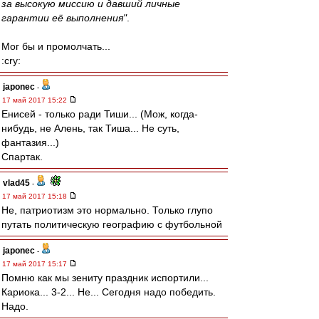
за высокую миссию и давший личные
гарантии её выполнения"
.
Мог бы и промолчать...
:cry:
japonec
-
17 май 2017 15:22
Енисей - только ради Тиши... (Мож, когда-
нибудь, не Алень, так Тиша... Не суть,
фантазия...)
Спартак.
vlad45
-
17 май 2017 15:18
Не, патриотизм это нормально. Только глупо
путать политическую географию с футбольной
japonec
-
17 май 2017 15:17
Помню как мы зениту праздник испортили...
Кариока... 3-2... Не... Сегодня надо победить.
Надо.