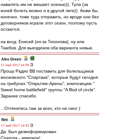
навалять им не мешает осенью)), Тула (за
коней болеть можно и в другой лиге)). Анжи бы,
конечно, тоже туда отправить, но вроде они без
договорняков играли этот сезон, поэтому пусть
остаются.
на вход: Енисей (из-за Тихонова), ну или
Тамбов. Для выездюков оба варианта новые.
Alex Green
-
17 май 2017 14:56
Прошу Радио ВВ поставить для болельщиков
московского "Спартака", которые будут сегодня
на трибунах "Открытие-Арены", композицию "
Sweet home battlefield" группы "A fllod of circle".
Заранее спасибо.
...Оттянитесь там за всех, кто не смог:)
flint
-
17 май 2017 14:53
Да. Был дезинформирован.
Спартак - чемпион!