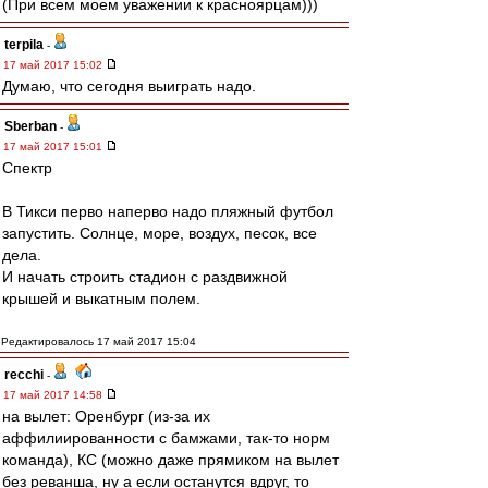
(При всем моем уважении к красноярцам)))
terpila
-
17 май 2017 15:02
Думаю, что сегодня выиграть надо.
Sberban
-
17 май 2017 15:01
Спектр
В Тикси перво наперво надо пляжный футбол
запустить. Солнце, море, воздух, песок, все
дела.
И начать строить стадион с раздвижной
крышей и выкатным полем.
Редактировалось 17 май 2017 15:04
recchi
-
17 май 2017 14:58
на вылет: Оренбург (из-за их
аффилиированности с бамжами, так-то норм
команда), КС (можно даже прямиком на вылет
без реванша, ну а если останутся вдруг, то