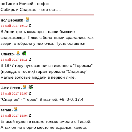
неТишин Енисей - пофиг.
Сибирь и Спартак - чето есть...
волшебниКК
-
17 май 2017 15:12
В Анжи треть команды - наши бывшие
спартаковцы. Плюс с болотными сражались как
звери, отобрали у них очки. Пусть остаются.
Спектр
-
17 май 2017 15:11
В 1977 году нулевая ничья именно с "Тереком"
(правда, в гостях) гарантировала "Спартаку"
малые золотые медали в первой лиге.
Alex Green
-
17 май 2017 15:07
"Спартак" - "Терек": 9 матчей, +6=3-0, 17:4.
taram
-
17 май 2017 15:04
Енисей нужен в вышке только вместе с Тишей.
А так он ни в одно место не всрался, канеш.