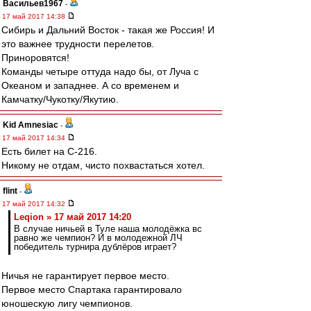
Васильев1967
-
17 май 2017 14:38
Сибирь и Дальний Восток - такая же Россия! И
это важнее трудности перелетов.
Приноровятся!
Команды четыре оттуда надо бы, от Луча с
Океаном и западнее. А со временем и
Камчатку/Чукотку/Якутию.
Kid Amnesiac
-
17 май 2017 14:34
Есть билет на С-216.
Никому не отдам, чисто похвастаться хотел.
flint
-
17 май 2017 14:32
Leqion » 17 май 2017 14:20
В случае ничьей в Туле наша молодёжка вс
равно же чемпион? И в молодежной ЛЧ
победитель турнира дублёров играет?
Ничья не гарантирует первое место.
Первое место Спартака гарантировало
юношескую лигу чемпионов.