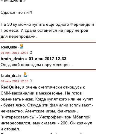
# ￼ azvent »
Сдался что ли?!
На 30 ку можно купить ещё одного Фернандо и
Промеса. И сдача останется на пару негров
для перепродажи.
RedQuite
-
01 июн 2017 12:37
brain_drain » 01 июн 2017 12:33
Ок, давай подождем пару месяцев...
brain_drain
-
01 июн 2017 12:33
RedQuite,
я очень скептически отношусь к
СМИ-вакханалии в межсезонье. Не готов
оценивать никак. Когда купят кого или не купят
- будет ясно. Откуда эти фамилии всплывают -
неизвестно. Агентские игры, фантазии,
"интересовались" - Унотрофеич вон Мбаппой
интересовался, ему сказали - 200. Он крякнул
и отошёл.