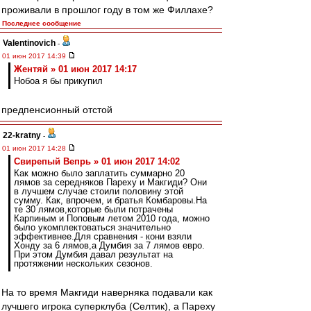
проживали в прошлог году в том же Филлахе?
Последнее сообщение
Valentinovich
-
01 июн 2017 14:39
Жентяй » 01 июн 2017 14:17
Нобоа я бы прикупил
предпенсионный отстой
22-kratny
-
01 июн 2017 14:28
Свирепый Вепрь » 01 июн 2017 14:02
Как можно было заплатить суммарно 20
лямов за середняков Пареху и Макгиди? Они
в лучшем случае стоили половину этой
сумму. Как, впрочем, и братья Комбаровы.На
те 30 лямов,которые были потрачены
Карпиным и Поповым летом 2010 года, можно
было укомплектоваться значительно
эффективнее.Для сравнения - кони взяли
Хонду за 6 лямов,а Думбия за 7 лямов евро.
При этом Думбия давал результат на
протяжении нескольких сезонов.
На то время Макгиди наверняка подавали как
лучшего игрока суперклуба (Селтик), а Пареху