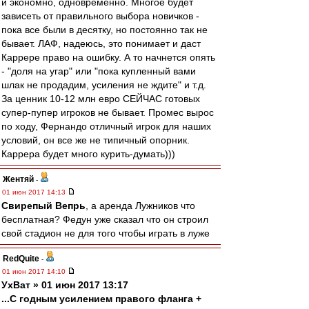
и экономно, одновременно. Многое будет
зависеть от правильного выбора новичков -
пока все были в десятку, но постоянно так не
бывает. ЛАФ, надеюсь, это понимает и даст
Каррере право на ошибку. А то начнется опять
- "доля на угар" или "пока купленный вами
шлак не продадим, усиления не ждите" и т.д.
За ценник 10-12 млн евро СЕЙЧАС готовых
супер-пупер игроков не бывает. Промес вырос
по ходу, Фернандо отличный игрок для наших
условий, он все же не типичный опорник.
Каррера будет много курить-думать)))
Жентяй
-
01 июн 2017 14:13
Свирепый Вепрь
, а аренда Лужников что
бесплатная? Федун уже сказал что он строил
свой стадион не для того чтобы играть в луже
RedQuite
-
01 июн 2017 14:10
УхВат » 01 июн 2017 13:17
...С годным усилением правого фланга +