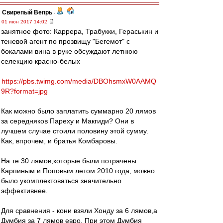
Свирепый Вепрь
-
01 июн 2017 14:02
занятное фото: Каррера, Трабукки, Гераськин и
теневой агент по прозвищу "Бегемот" с
бокалами вина в руке обсуждают летнюю
селекцию красно-белых
https://pbs.twimg.com/media/DBOhsmxW0AAMQ
9R?format=jpg
Как можно было заплатить суммарно 20 лямов
за середняков Пареху и Макгиди? Они в
лучшем случае стоили половину этой сумму.
Как, впрочем, и братья Комбаровы.
На те 30 лямов,которые были потрачены
Карпиным и Поповым летом 2010 года, можно
было укомплектоваться значительно
эффективнее.
Для сравнения - кони взяли Хонду за 6 лямов,а
Думбия за 7 лямов евро. При этом Думбия