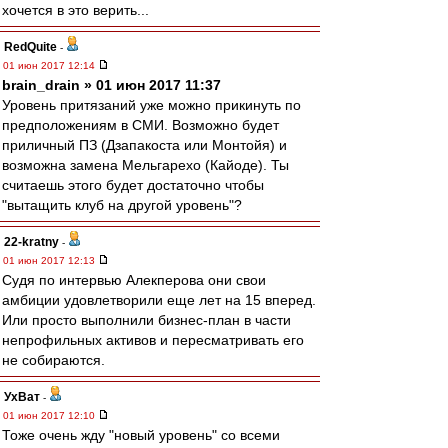
хочется в это верить...
RedQuite
-
01 июн 2017 12:14
brain_drain » 01 июн 2017 11:37
Уровень притязаний уже можно прикинуть по
предположениям в СМИ. Возможно будет
приличный ПЗ (Дзапакоста или Монтойя) и
возможна замена Мельгарехо (Кайоде). Ты
считаешь этого будет достаточно чтобы
"вытащить клуб на другой уровень"?
22-kratny
-
01 июн 2017 12:13
Судя по интервью Алекперова они свои
амбиции удовлетворили еще лет на 15 вперед.
Или просто выполнили бизнес-план в части
непрофильных активов и пересматривать его
не собираются.
УхВат
-
01 июн 2017 12:10
Тоже очень жду "новый уровень" со всеми