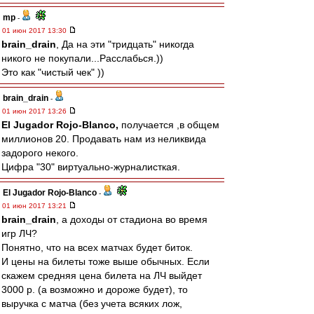
mp
-
01 июн 2017 13:30
brain_drain
, Да на эти "тридцать" никогда
никого не покупали...Расслабься.))
Это как "чистый чек" ))
brain_drain
-
01 июн 2017 13:26
El Jugador Rojo-Blanco,
получается ,в общем
миллионов 20. Продавать нам из неликвида
задорого некого.
Цифра "30" виртуально-журналисткая.
El Jugador Rojo-Blanco
-
01 июн 2017 13:21
brain_drain
, а доходы от стадиона во время
игр ЛЧ?
Понятно, что на всех матчах будет биток.
И цены на билеты тоже выше обычных. Если
скажем средняя цена билета на ЛЧ выйдет
3000 р. (а возможно и дороже будет), то
выручка с матча (без учета всяких лож,