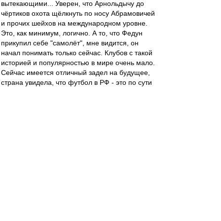
вытекающими... Уверен, что Арнольдычу до
чёртиков охота щёлкнуть по носу Абрамовичей
и прочих шейхов на международном уровне.
Это, как минимум, логично. А то, что Федун
прикупил себе "самолёт", мне видится, он
начал понимать только сейчас. Клубов с такой
историей и популярностью в мире очень мало.
Сейчас имеется отличный задел на будущее,
страна увидела, что футбол в РФ - это по сути
Спартак. Остальные клубы - свита, играющие
короля. (не помню показательный тур, где у
нас 44 000 болельщиков, а на остальных семи
матчах в сумме 48 000) Если выйдем из группы
в ЛЧ, а зимой добавим к летней икре немного
трюфелей и фуагра, то сезон 18-19 стадион
целиком раскупят на абонементы и лишний
билетик будут стрелять уже в Подмосковье)))
Ну и в Лиге может с нашим тренером когонить
весело укантрапупим... Даже страшно
подумать почём тогда билеты можно будет
толкать))) Дядя Лёня, ну...
brain_drain
-