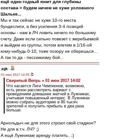
ещё один годный юнит для глубины
состава = будем ничем не хуже условного
Шальке...
Мы и так сейчас не хуже 10-го места
бундеслиги, а без усиления 3-4 позиций
основы - нам в ЛЧ ловить нечего по большому
счету. Даже если сильно повезет с жеребьевкой
и выйдем из группы, потом влетим в 1/16-ой
кому-нибудь 0-10, тоже позору не оберешься...
А так то да - пессимизму бой...
agk
-
01 июн 2017 14:05
Свирепый Вепрь » 01 июн 2017 14:02
Что касается Лиги Чемпионов, возможно,
есть резон рассмотреть вариант с
проведением домашних матчей в Лужниках,
учитывая повышенный интерес. В Лужниках
можно собрать аудиторию в 80 тысяч
зрителей и получить прибыль в два раза
больше.
Арнольдыч не для этого строил свой стадион?
Не для в т.ч. ЛЧ? ;)
А ещё Лужникам аренду платить...;)