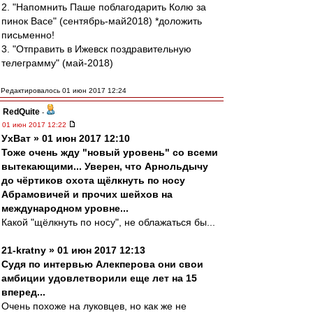
2. "Напомнить Паше поблагодарить Колю за
пинок Васе" (сентябрь-май2018) *доложить
письменно!
3. "Отправить в Ижевск поздравительную
телеграмму" (май-2018)
Редактировалось 01 июн 2017 12:24
RedQuite
-
01 июн 2017 12:22
УхВат » 01 июн 2017 12:10
Тоже очень жду "новый уровень" со всеми
вытекающими... Уверен, что Арнольдычу
до чёртиков охота щёлкнуть по носу
Абрамовичей и прочих шейхов на
международном уровне...
Какой "щёлкнуть по носу", не облажаться бы...
21-kratny » 01 июн 2017 12:13
Судя по интервью Алекперова они свои
амбиции удовлетворили еще лет на 15
вперед...
Очень похоже на луковцев, но как же не