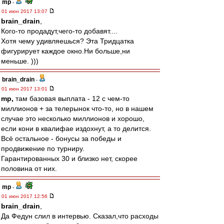
mp
-
01 июн 2017 13:07
brain_drain
,
Кого-то продадут,чего-то добавят....
Хотя чему удивляешься? Эта Тридцатка
фигурирует каждое окно.Ни больше,ни
меньше. )))
brain_drain
-
01 июн 2017 13:01
mp,
там базовая выплата - 12 с чем-то
миллионов + за телерынок что-то, но в нашем
случае это несколько миллионов и хорошо,
если кони в квалифае издохнут, а то делится.
Всё остальное - бонусы за победы и
продвижение по турниру.
Гарантированных 30 и близко нет, скорее
половина от них.
mp
-
01 июн 2017 12:56
brain_drain
,
Да Федун слил в интервью. Сказал,что расходы