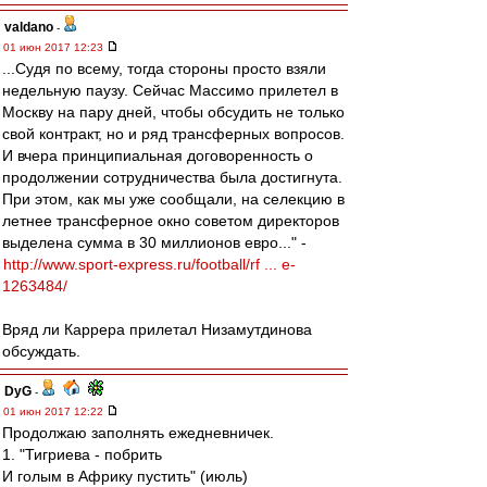
valdano
-
01 июн 2017 12:23
...Судя по всему, тогда стороны просто взяли
недельную паузу. Сейчас Массимо прилетел в
Москву на пару дней, чтобы обсудить не только
свой контракт, но и ряд трансферных вопросов.
И вчера принципиальная договоренность о
продолжении сотрудничества была достигнута.
При этом, как мы уже сообщали, на селекцию в
летнее трансферное окно советом директоров
выделена сумма в 30 миллионов евро..." -
http://www.sport-express.ru/football/rf ... e-
1263484/
Вряд ли Каррера прилетал Низамутдинова
обсуждать.
DyG
-
01 июн 2017 12:22
Продолжаю заполнять ежедневничек.
1. "Тигриева - побрить
И голым в Африку пустить" (июль)