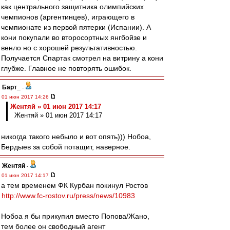
как центрального защитника олимпийских
чемпионов (аргентинцев), играющего в
чемпионате из первой пятерки (Испании). А
кони покупали во второсортных янгбойзе и
венло но с хорошей результативностью.
Получается Спартак смотрел на витрину а кони
глубже. Главное не повторять ошибок.
Барт_
-
01 июн 2017 14:26
Жентяй » 01 июн 2017 14:17
Жентяй » 01 июн 2017 14:17
никогда такого небыло и вот опять))) Нобоа,
Бердыев за собой потащит, наверное.
Жентяй
-
01 июн 2017 14:17
а тем временем ФК Курбан покинул Ростов
http://www.fc-rostov.ru/press/news/10983
Нобоа я бы прикупил вместо Попова/Жано,
тем более он свободный агент