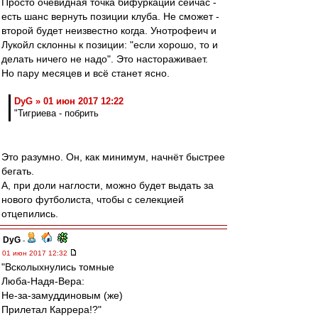
Просто очевидная точка бифуркации сейчас -
есть шанс вернуть позиции клуба. Не сможет -
второй будет неизвестно когда. Унотрофеич и
Лукойл склонны к позиции: "если хорошо, то и
делать ничего не надо". Это настораживает.
Но пару месяцев и всё станет ясно.
DyG » 01 июн 2017 12:22
"Тигриева - побрить
Это разумно. Он, как минимум, начнёт быстрее
бегать.
А, при доли наглости, можно будет выдать за
нового футболиста, чтобы с селекцией
отцепились.
DyG
-
01 июн 2017 12:32
"Всколыхнулись томные
Люба-Надя-Вера:
Не-за-замуддиновым (же)
Прилетал Каррера!?"