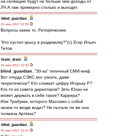
на селекцию будут не больше чем доходы от
ЛЧ.А там примерно столько и выходит.
blind_guardian
-
01 июн 2017 12:56
Вопросы какие то. Риторические.
"Кто пустил крысу в раздевалку?"(c) Егор Ильич
Титов.
brain_drain
-
01 июн 2017 12:52
blind_guardian
, "30-ка" типичный СМИ-миф.
Вот откуда СЭКС мог узнать, даже
теоретически? Кто сливает цифру Игорьку Р.?
Кто-то из совета директоров? Зять Юхан не
может держать в себе такое? Каррера?
Или Трабукки, которого Массимо с собой
зачем-то везде водит? Не пытали ли же они
толмача Артёма?
blind_guardian
-
01 июн 2017 12:47