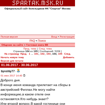
Официальный сайт болельщиков ФК "Спартак" Москва
Полная версия
Вход
•
Регистрация
FAQ
•
Поиск
Общение на сайте
Гостевая книга ВВ
»
Пред. тема
|
След. тема
Страница
104
из
105
[ Сообщений: 5209 ]
На страницу
Пред.
1
...
101
,
102
,
103
,
104
,
105
След.
Начать новую тему
Добавить
Версия для печати
01.06.2017 - 30.06.2017
byvshiy77
-
01 июн 2017 14:40
Доброго дня.
В конце июня команда прилетает на сборы в
австрийский Филлах.Не могу найти
информацию,в каком отеле они
остановятся.Кто нибудь знает?
Или второй вопрос.В какой гостинице они