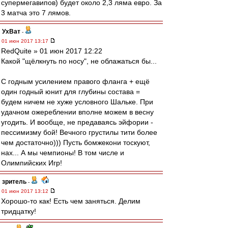
супермегавипов) будет около 2,3 ляма евро. За
3 матча это 7 лямов.
УхВат
-
01 июн 2017 13:17
RedQuite » 01 июн 2017 12:22
Какой "щёлкнуть по носу", не облажаться бы...
С годным усилением правого фланга + ещё
один годный юнит для глубины состава =
будем ничем не хуже условного Шальке. При
удачном ожереблении вполне можем в весну
угодить. И вообще, не предаваясь эйфории -
пессимизму бой! Вечного грустилы тити более
чем достаточно))) Пусть бомжекони тоскуют,
нах... А мы чемпионы! В том числе и
Олимпийских Игр!
зpитель
-
01 июн 2017 13:12
Хорошо-то как! Есть чем заняться. Делим
тридцатку!