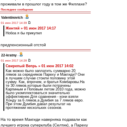
проживали в прошлог году в том же Филлахе?
Последнее сообщение
Valentinovich
-
01 июн 2017 14:39
Жентяй » 01 июн 2017 14:17
Нобоа я бы прикупил
предпенсионный отстой
22-kratny
-
01 июн 2017 14:28
Свирепый Вепрь » 01 июн 2017 14:02
Как можно было заплатить суммарно 20
лямов за середняков Пареху и Макгиди? Они
в лучшем случае стоили половину этой
сумму. Как, впрочем, и братья Комбаровы.На
те 30 лямов,которые были потрачены
Карпиным и Поповым летом 2010 года, можно
было укомплектоваться значительно
эффективнее.Для сравнения - кони взяли
Хонду за 6 лямов,а Думбия за 7 лямов евро.
При этом Думбия давал результат на
протяжении нескольких сезонов.
На то время Макгиди наверняка подавали как
лучшего игрока суперклуба (Селтик), а Пареху