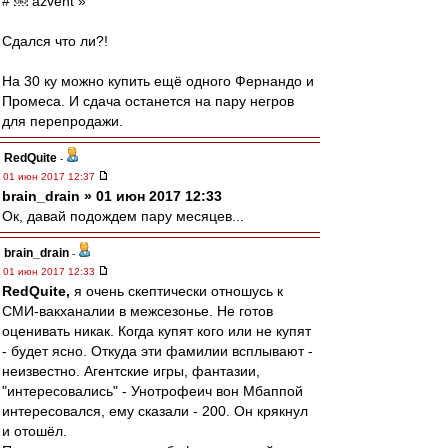
# ￼ azvent »
Сдался что ли?!
На 30 ку можно купить ещё одного Фернандо и
Промеса. И сдача останется на пару негров
для перепродажи.
RedQuite
-
01 июн 2017 12:37
brain_drain » 01 июн 2017 12:33
Ок, давай подождем пару месяцев...
brain_drain
-
01 июн 2017 12:33
RedQuite,
я очень скептически отношусь к
СМИ-вакханалии в межсезонье. Не готов
оценивать никак. Когда купят кого или не купят
- будет ясно. Откуда эти фамилии всплывают -
неизвестно. Агентские игры, фантазии,
"интересовались" - Унотрофеич вон Мбаппой
интересовался, ему сказали - 200. Он крякнул
и отошёл.