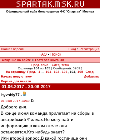
Официальный сайт болельщиков ФК "Спартак" Москва
Полная версия
Вход
•
Регистрация
FAQ
•
Поиск
Общение на сайте
Гостевая книга ВВ
»
Пред. тема
|
След. тема
Страница
104
из
105
[ Сообщений: 5209 ]
На страницу
Пред.
1
...
101
,
102
,
103
,
104
,
105
След.
Начать новую тему
Добавить
Версия для печати
01.06.2017 - 30.06.2017
byvshiy77
-
01 июн 2017 14:40
Доброго дня.
В конце июня команда прилетает на сборы в
австрийский Филлах.Не могу найти
информацию,в каком отеле они
остановятся.Кто нибудь знает?
Или второй вопрос.В какой гостинице они