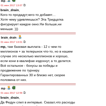
mp
-
01 июн 2017 13:07
brain_drain
,
Кого-то продадут,чего-то добавят....
Хотя чему удивляешься? Эта Тридцатка
фигурирует каждое окно.Ни больше,ни
меньше. )))
brain_drain
-
01 июн 2017 13:01
mp,
там базовая выплата - 12 с чем-то
миллионов + за телерынок что-то, но в нашем
случае это несколько миллионов и хорошо,
если кони в квалифае издохнут, а то делится.
Всё остальное - бонусы за победы и
продвижение по турниру.
Гарантированных 30 и близко нет, скорее
половина от них.
mp
-
01 июн 2017 12:56
brain_drain
,
Да Федун слил в интервью. Сказал,что расходы