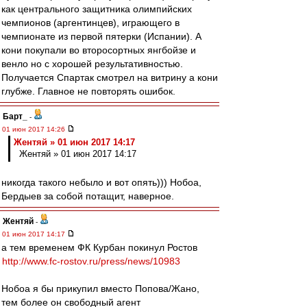
как центрального защитника олимпийских
чемпионов (аргентинцев), играющего в
чемпионате из первой пятерки (Испании). А
кони покупали во второсортных янгбойзе и
венло но с хорошей результативностью.
Получается Спартак смотрел на витрину а кони
глубже. Главное не повторять ошибок.
Барт_
-
01 июн 2017 14:26
Жентяй » 01 июн 2017 14:17
Жентяй » 01 июн 2017 14:17
никогда такого небыло и вот опять))) Нобоа,
Бердыев за собой потащит, наверное.
Жентяй
-
01 июн 2017 14:17
а тем временем ФК Курбан покинул Ростов
http://www.fc-rostov.ru/press/news/10983
Нобоа я бы прикупил вместо Попова/Жано,
тем более он свободный агент