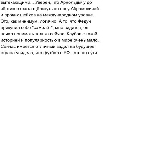
вытекающими... Уверен, что Арнольдычу до
чёртиков охота щёлкнуть по носу Абрамовичей
и прочих шейхов на международном уровне.
Это, как минимум, логично. А то, что Федун
прикупил себе "самолёт", мне видится, он
начал понимать только сейчас. Клубов с такой
историей и популярностью в мире очень мало.
Сейчас имеется отличный задел на будущее,
страна увидела, что футбол в РФ - это по сути
Спартак. Остальные клубы - свита, играющие
короля. (не помню показательный тур, где у
нас 44 000 болельщиков, а на остальных семи
матчах в сумме 48 000) Если выйдем из группы
в ЛЧ, а зимой добавим к летней икре немного
трюфелей и фуагра, то сезон 18-19 стадион
целиком раскупят на абонементы и лишний
билетик будут стрелять уже в Подмосковье)))
Ну и в Лиге может с нашим тренером когонить
весело укантрапупим... Даже страшно
подумать почём тогда билеты можно будет
толкать))) Дядя Лёня, ну...
brain_drain
-