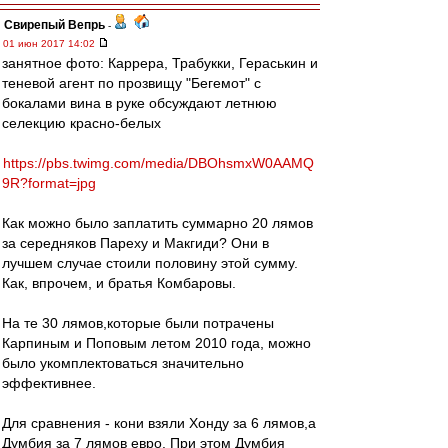
Свирепый Вепрь
-
01 июн 2017 14:02
занятное фото: Каррера, Трабукки, Гераськин и
теневой агент по прозвищу "Бегемот" с
бокалами вина в руке обсуждают летнюю
селекцию красно-белых
https://pbs.twimg.com/media/DBOhsmxW0AAMQ
9R?format=jpg
Как можно было заплатить суммарно 20 лямов
за середняков Пареху и Макгиди? Они в
лучшем случае стоили половину этой сумму.
Как, впрочем, и братья Комбаровы.
На те 30 лямов,которые были потрачены
Карпиным и Поповым летом 2010 года, можно
было укомплектоваться значительно
эффективнее.
Для сравнения - кони взяли Хонду за 6 лямов,а
Думбия за 7 лямов евро. При этом Думбия