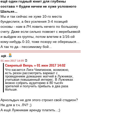
ещё один годный юнит для глубины
состава = будем ничем не хуже условного
Шальке...
Мы и так сейчас не хуже 10-го места
бундеслиги, а без усиления 3-4 позиций
основы - нам в ЛЧ ловить нечего по большому
счету. Даже если сильно повезет с жеребьевкой
и выйдем из группы, потом влетим в 1/16-ой
кому-нибудь 0-10, тоже позору не оберешься...
А так то да - пессимизму бой...
agk
-
01 июн 2017 14:05
Свирепый Вепрь » 01 июн 2017 14:02
Что касается Лиги Чемпионов, возможно,
есть резон рассмотреть вариант с
проведением домашних матчей в Лужниках,
учитывая повышенный интерес. В Лужниках
можно собрать аудиторию в 80 тысяч
зрителей и получить прибыль в два раза
больше.
Арнольдыч не для этого строил свой стадион?
Не для в т.ч. ЛЧ? ;)
А ещё Лужникам аренду платить...;)