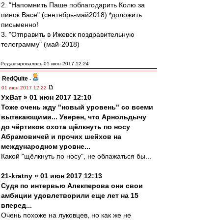
2. "Напомнить Паше поблагодарить Колю за
пинок Васе" (сентябрь-май2018) *доложить
письменно!
3. "Отправить в Ижевск поздравительную
телеграмму" (май-2018)
Редактировалось 01 июн 2017 12:24
RedQuite
-
01 июн 2017 12:22
УхВат » 01 июн 2017 12:10
Тоже очень жду "новый уровень" со всеми
вытекающими... Уверен, что Арнольдычу
до чёртиков охота щёлкнуть по носу
Абрамовичей и прочих шейхов на
международном уровне...
Какой "щёлкнуть по носу", не облажаться бы...
21-kratny » 01 июн 2017 12:13
Судя по интервью Алекперова они свои
амбиции удовлетворили еще лет на 15
вперед...
Очень похоже на луковцев, но как же не