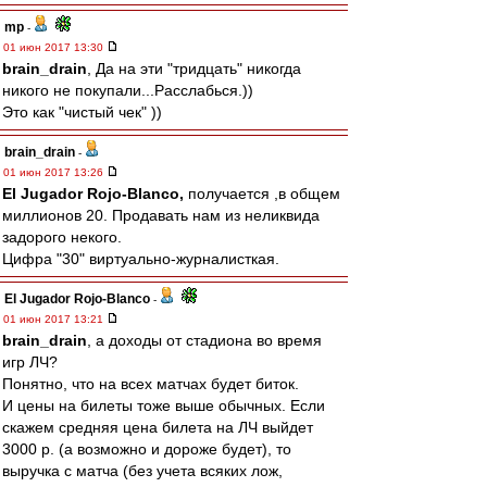
mp
-
01 июн 2017 13:30
brain_drain
, Да на эти "тридцать" никогда
никого не покупали...Расслабься.))
Это как "чистый чек" ))
brain_drain
-
01 июн 2017 13:26
El Jugador Rojo-Blanco,
получается ,в общем
миллионов 20. Продавать нам из неликвида
задорого некого.
Цифра "30" виртуально-журналисткая.
El Jugador Rojo-Blanco
-
01 июн 2017 13:21
brain_drain
, а доходы от стадиона во время
игр ЛЧ?
Понятно, что на всех матчах будет биток.
И цены на билеты тоже выше обычных. Если
скажем средняя цена билета на ЛЧ выйдет
3000 р. (а возможно и дороже будет), то
выручка с матча (без учета всяких лож,