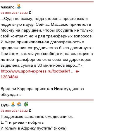
valdano
-
01 июн 2017 12:23
...Судя по всему, тогда стороны просто взяли
недельную паузу. Сейчас Массимо прилетел в
Москву на пару дней, чтобы обсудить не только
свой контракт, но и ряд трансферных вопросов.
И вчера принципиальная договоренность о
продолжении сотрудничества была достигнута.
При этом, как мы уже сообщали, на селекцию в
летнее трансферное окно советом директоров
выделена сумма в 30 миллионов евро..." -
http://www.sport-express.ru/football/rf ... e-
1263484/
Вряд ли Каррера прилетал Низамутдинова
обсуждать.
DyG
-
01 июн 2017 12:22
Продолжаю заполнять ежедневничек.
1. "Тигриева - побрить
И голым в Африку пустить" (июль)