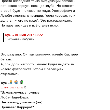
Просто очевидная точка бифуркации сейчас -
есть шанс вернуть позиции клуба. Не сможет -
второй будет неизвестно когда. Унотрофеич и
Лукойл склонны к позиции: "если хорошо, то и
делать ничего не надо". Это настораживает.
Но пару месяцев и всё станет ясно.
DyG » 01 июн 2017 12:22
"Тигриева - побрить
Это разумно. Он, как минимум, начнёт быстрее
бегать.
А, при доли наглости, можно будет выдать за
нового футболиста, чтобы с селекцией
отцепились.
DyG
-
01 июн 2017 12:32
"Всколыхнулись томные
Люба-Надя-Вера:
Не-за-замуддиновым (же)
Прилетал Каррера!?"