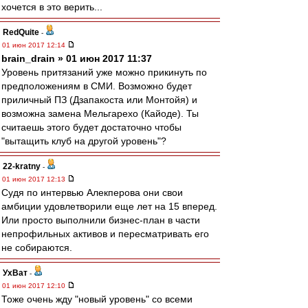
хочется в это верить...
RedQuite
-
01 июн 2017 12:14
brain_drain » 01 июн 2017 11:37
Уровень притязаний уже можно прикинуть по
предположениям в СМИ. Возможно будет
приличный ПЗ (Дзапакоста или Монтойя) и
возможна замена Мельгарехо (Кайоде). Ты
считаешь этого будет достаточно чтобы
"вытащить клуб на другой уровень"?
22-kratny
-
01 июн 2017 12:13
Судя по интервью Алекперова они свои
амбиции удовлетворили еще лет на 15 вперед.
Или просто выполнили бизнес-план в части
непрофильных активов и пересматривать его
не собираются.
УхВат
-
01 июн 2017 12:10
Тоже очень жду "новый уровень" со всеми