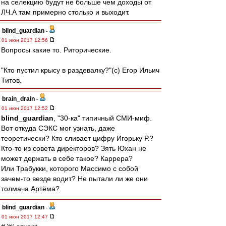
на селекцию будут не больше чем доходы от
ЛЧ.А там примерно столько и выходит.
blind_guardian
-
01 июн 2017 12:56
Вопросы какие то. Риторические.
"Кто пустил крысу в раздевалку?"(c) Егор Ильич
Титов.
brain_drain
-
01 июн 2017 12:52
blind_guardian
, "30-ка" типичный СМИ-миф.
Вот откуда СЭКС мог узнать, даже
теоретически? Кто сливает цифру Игорьку Р.?
Кто-то из совета директоров? Зять Юхан не
может держать в себе такое? Каррера?
Или Трабукки, которого Массимо с собой
зачем-то везде водит? Не пытали ли же они
толмача Артёма?
blind_guardian
-
01 июн 2017 12:47