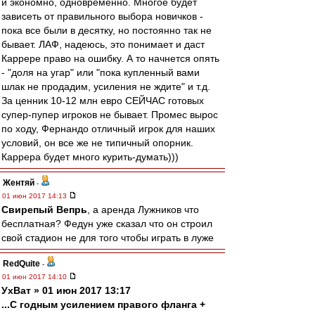
и экономно, одновременно. Многое будет
зависеть от правильного выбора новичков -
пока все были в десятку, но постоянно так не
бывает. ЛАФ, надеюсь, это понимает и даст
Каррере право на ошибку. А то начнется опять
- "доля на угар" или "пока купленный вами
шлак не продадим, усиления не ждите" и т.д.
За ценник 10-12 млн евро СЕЙЧАС готовых
супер-пупер игроков не бывает. Промес вырос
по ходу, Фернандо отличный игрок для наших
условий, он все же не типичный опорник.
Каррера будет много курить-думать)))
Жентяй
-
01 июн 2017 14:13
Свирепый Вепрь
, а аренда Лужников что
бесплатная? Федун уже сказал что он строил
свой стадион не для того чтобы играть в луже
RedQuite
-
01 июн 2017 14:10
УхВат » 01 июн 2017 13:17
...С годным усилением правого фланга +