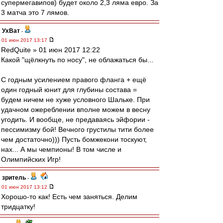
супермегавипов) будет около 2,3 ляма евро. За
3 матча это 7 лямов.
УхВат
-
01 июн 2017 13:17
RedQuite » 01 июн 2017 12:22
Какой "щёлкнуть по носу", не облажаться бы...
С годным усилением правого фланга + ещё
один годный юнит для глубины состава =
будем ничем не хуже условного Шальке. При
удачном ожереблении вполне можем в весну
угодить. И вообще, не предаваясь эйфории -
пессимизму бой! Вечного грустилы тити более
чем достаточно))) Пусть бомжекони тоскуют,
нах... А мы чемпионы! В том числе и
Олимпийских Игр!
зpитель
-
01 июн 2017 13:12
Хорошо-то как! Есть чем заняться. Делим
тридцатку!