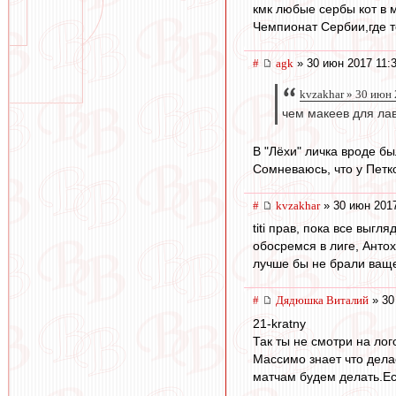
кмк любые сербы кот в 
Чемпионат Сербии,где т
#
agk
» 30 июн 2017 11:
kvzakhar » 30 июн
чем макеев для лав
В "Лёхи" личка вроде бы
Сомневаюсь, что у Петко
#
kvzakhar
» 30 июн 2017
titi прав, пока все выгл
обосремся в лиге, Антох
лучше бы не брали ваще
#
Дядюшка Виталий
» 30
21-kratny
Так ты не смотри на лог
Массимо знает что дела
матчам будем делать.Ес