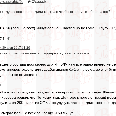
/teams/serbia/fk
... 942/squad/
 ходу сезона не продили контракт,чтобы он не ушел бесплатно?
 3150 (больше всех) минут если он "настолько не нужен" клубу (ЦЗ
7 11:41
» 30 июн 2017 11:26
а лого, смотри на цвета. Каррере он давно нравится.
ешнего состава достаточно для ЧР. ВЛЧ нам все равно ничего не св
аркетинговом отделе для зарабатывания бабла на рекламе атрибути
адельцы не помешают.
1
о Петковича берут потому, что его попросил лично Каррера. Феду
о Каррера решил, что Петкович (как Шмигеро много лет назад) перс
 кулила за 200 тысяч из ОФК и не удусужилась продлить контракт да
н сыграл больше всех за Звезду,3150 минут