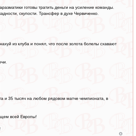
маразматики готовы тратить деньги на усиление команды.
адности, скупости. Трансфер в духе Червиченко.
ахуй из клуба и понял, что после золота болелы схавают
ечи.
та и 35 тысяч на любом рядовом матче чемпионата, в
ищем всей Европы!
!