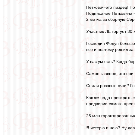
Петкович-это пиздец! По
Подписание Петковича -
2 матча за сборную Серб
Участник ЛЕ торгует 30
Господин Федун больше 
все и поэтому решил з
У вас ум есть? Когда бе
Самое главное, что они
Сняли розовые очки? Гот
Как же надо презирать 
предверии самого прест
25 млн гарантированных
Я истерю и ною? Ну дав