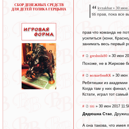
СБОР ДЕНЕЖНЫХ СРЕДСТВ
kvzakhar » 30 июн
ДЛЯ ДЕТЕЙ ТОЛИКА ГЕРЦЫНА
titi прав, пока все 
прав что команда не по
усилиться (кони, Красн
занимать весь первый ря
#
greshnik80
» 30 июн 20
Похоже, не в Жиркове б
#
волшебниКК
» 30 июн 
Ребятишки из академии 
Когда там у них финал,
Кстати, играл тот самы
#
titi
» 30 июн 2017 11:5
Дядюшка Стас
, Дружищ
А она такова, что имея 