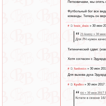
Петковичами, мы опять о
Футбольный бог все види
команды. Теперь он вер
#
brain_drain
» 30 июн 20
21-kratny » 30 июн
Для ЛЧ нужен каче
Титинический сдвиг. (из
Хотя согласен с Эдуард
#
Sardonics
» 30 июн 201
Для вызова духа Эдуард
#
КраБел
» 30 июн 2017 
titi » 30 июн 2017 
Кстати в сезоне 16