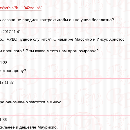
s/serbia/fk ... 942/squad/
у сезона не продили контракт,чтобы он не ушел бесплатно?
н 2017 11:41
го... ЧУДО чудное случится? С нами же Массимо и Иисус Христос!
м прошлого ЧР ты какое место нам прогнозировал?
1:38
охотронарену?
17 11:37
е однозначно зачтется в минус...
1:36
 сильнее и дешевле Маурисио.