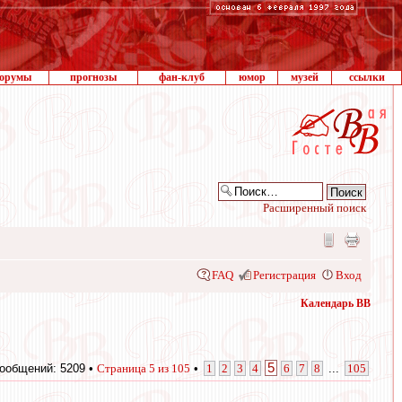
орумы
прогнозы
фан-клуб
юмор
музей
ссылки
Расширенный поиск
FAQ
Регистрация
Вход
Календарь ВВ
5
ообщений: 5209 •
Страница
5
из
105
•
1
2
3
4
6
7
8
...
105