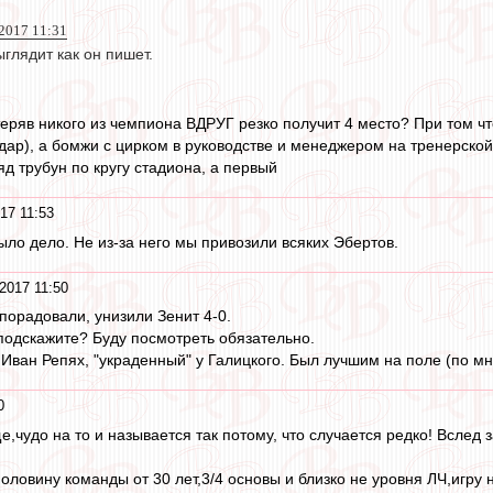
 2017 11:31
выглядит как он пишет.
теряв никого из чемпиона ВДРУГ резко получит 4 место? При том ч
одар), а бомжи с цирком в руководстве и менеджером на тренерско
д трубун по кругу стадиона, а первый
17 11:53
ыло дело. Не из-за него мы привозили всяких Эбертов.
2017 11:50
порадовали, унизили Зенит 4-0.
 подскажите? Буду посмотреть обязательно.
й Иван Репях, "украденный" у Галицкого. Был лучшим на поле (по 
0
е,чудо на то и называется так потому, что случается редко! Вслед
половину команды от 30 лет,3/4 основы и близко не уровня ЛЧ,игр