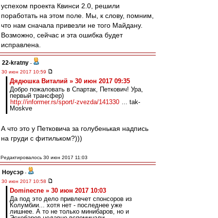
успехом проекта Квинси 2.0, решили
поработать на этом поле. Мы, к слову, помним,
что нам сначала привезли не того Майдану.
Возможно, сейчас и эта ошибка будет
исправлена.
22-kratny
-
30 июн 2017 10:59
Дядюшка Виталий » 30 июн 2017 09:35
Добро пожаловать в Спартак, Петкович! Ура,
первый трансфер)
http://informer.rs/sport/-zvezda/141330
... tak-
Moskve
А что это у Петковича за голубенькая надпись
на груди с фитильком?)))
Редактировалось 30 июн 2017 11:03
Ноусэр
-
30 июн 2017 10:58
Dominecne » 30 июн 2017 10:03
Да под это дело привлечет спонсоров из
Колумбии... хотя нет - последнее уже
лишнее. А то не только минибаров, но и
Эскобаров недавно вспоминали