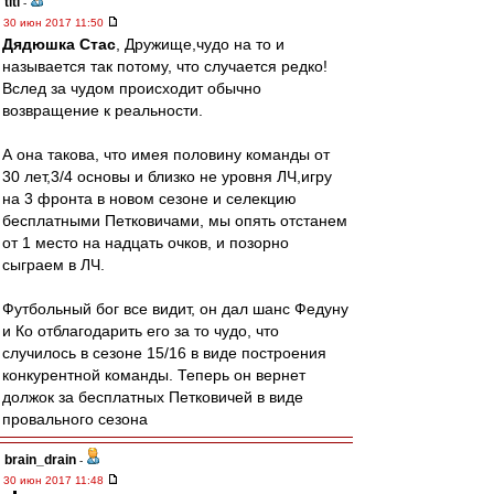
titi
-
30 июн 2017 11:50
Дядюшка Стас
, Дружище,чудо на то и
называется так потому, что случается редко!
Вслед за чудом происходит обычно
возвращение к реальности.
А она такова, что имея половину команды от
30 лет,3/4 основы и близко не уровня ЛЧ,игру
на 3 фронта в новом сезоне и селекцию
бесплатными Петковичами, мы опять отстанем
от 1 место на надцать очков, и позорно
сыграем в ЛЧ.
Футбольный бог все видит, он дал шанс Федуну
и Ко отблагодарить его за то чудо, что
случилось в сезоне 15/16 в виде построения
конкурентной команды. Теперь он вернет
должок за бесплатных Петковичей в виде
провального сезона
brain_drain
-
30 июн 2017 11:48