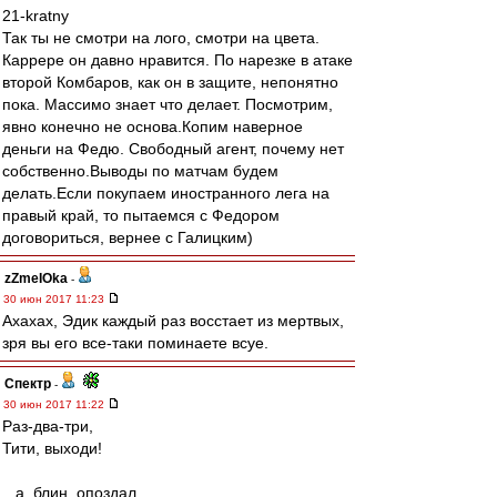
21-kratny
Так ты не смотри на лого, смотри на цвета.
Каррере он давно нравится. По нарезке в атаке
второй Комбаров, как он в защите, непонятно
пока. Массимо знает что делает. Посмотрим,
явно конечно не основа.Копим наверное
деньги на Федю. Свободный агент, почему нет
собственно.Выводы по матчам будем
делать.Если покупаем иностранного лега на
правый край, то пытаемся с Федором
договориться, вернее с Галицким)
zZmeIOka
-
30 июн 2017 11:23
Ахахах, Эдик каждый раз восстает из мертвых,
зря вы его все-таки поминаете всуе.
Спектр
-
30 июн 2017 11:22
Раз-два-три,
Тити, выходи!
...а, блин, опоздал.