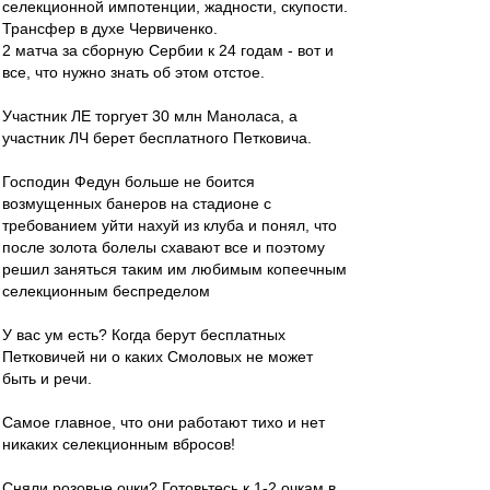
селекционной импотенции, жадности, скупости.
Трансфер в духе Червиченко.
2 матча за сборную Сербии к 24 годам - вот и
все, что нужно знать об этом отстое.
Участник ЛЕ торгует 30 млн Маноласа, а
участник ЛЧ берет бесплатного Петковича.
Господин Федун больше не боится
возмущенных банеров на стадионе с
требованием уйти нахуй из клуба и понял, что
после золота болелы схавают все и поэтому
решил заняться таким им любимым копеечным
селекционным беспределом
У вас ум есть? Когда берут бесплатных
Петковичей ни о каких Смоловых не может
быть и речи.
Самое главное, что они работают тихо и нет
никаких селекционным вбросов!
Сняли розовые очки? Готовьтесь к 1-2 очкам в