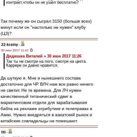
контракт,чтобы он не ушел бесплатно?
Так почему же он сыграл 3150 (больше всех)
минут если он "настолько не нужен" клубу
(ЦЗ)?
22-kratny
-
30 июн 2017 11:41
Дядюшка Виталий » 30 июн 2017 11:26
Так ты не смотри на лого, смотри на цвета.
Каррере он давно нравится.
Да шуткую я. Мне и нынешнего состава
достаточно для ЧР. ВЛЧ нам все равно ничего
не светит. Не те времена. Для ЛЧ нужен
качественный титанический сдвиг в
маркетинговом отделе для зарабатывания
бабла на рекламе атрибутике и телеправах в
Азию. Нужно внедряться в азиатский рынок и
китайские совладельцы не помешают.
titi
-