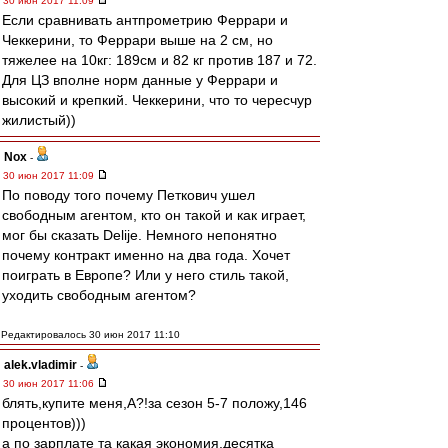
30 июн 2017 11:09
Если сравнивать антпрометрию Феррари и
Чеккерини, то Феррари выше на 2 см, но
тяжелее на 10кг: 189см и 82 кг против 187 и 72.
Для ЦЗ вполне норм данные у Феррари и
высокий и крепкий. Чеккерини, что то чересчур
жилистый))
Nox
-
30 июн 2017 11:09
По поводу того почему Петкович ушел
свободным агентом, кто он такой и как играет,
мог бы сказать Delije. Немного непонятно
почему контракт именно на два года. Хочет
поиграть в Европе? Или у него стиль такой,
уходить свободным агентом?
Редактировалось 30 июн 2017 11:10
alek.vladimir
-
30 июн 2017 11:06
блять,купите меня,А?!за сезон 5-7 положу,146
процентов)))
а по зарплате та какая экономия,десятка