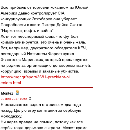
Всю прибыль от торговли кокаином из Южной
Америки давно контролирует CIA,
конкурирующих Эскобаров она убирает.
Подробности в книге Питера Дейла Скотта
"Наркотики, нефть и война".
Хотя тот неоспоримый факт, что футбол
криминализируется, это очень и очень жаль.
Вот, например, двукратного обладателя КЕЧ,
легендарный Ноттингем Форест купил
Эвангелос Маринакис, который преследуется
на родине за организацию договорных матчей,
коррупцию, взрывы и заказные убийства.
https://rugr.gr/sport/3681-prezident-ol ...
eniem.html
Montez
-
30 июн 2017 10:55
Я оказывается видел его живьем два года
назад. Целую игру капитанил за сербскую
молодежку.
Ни черта правда не помню, потому как все
сербы тогда дерьмово сыграли. Может кроме