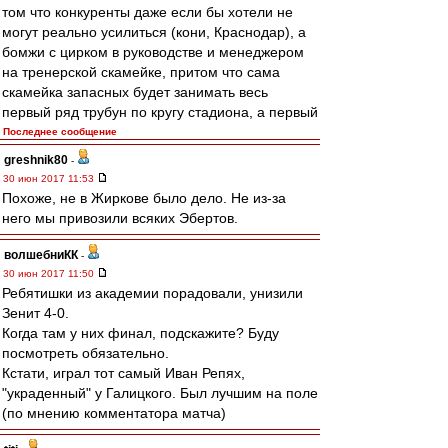
том что конкуренты даже если бы хотели не
могут реально усилиться (кони, Краснодар), а
бомжи с цирком в руководстве и менеджером
на тренерской скамейке, притом что сама
скамейка запасных будет занимать весь
первый ряд трубун по кругу стадиона, а первый
Последнее сообщение
greshnik80
-
30 июн 2017 11:53
Похоже, не в Жиркове было дело. Не из-за
него мы привозили всяких Эбертов.
волшебниКК
-
30 июн 2017 11:50
Ребятишки из академии порадовали, унизили
Зенит 4-0.
Когда там у них финал, подскажите? Буду
посмотреть обязательно.
Кстати, играл тот самый Иван Репях,
"украденный" у Галицкого. Был лучшим на поле
(по мнению комментатора матча)