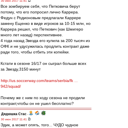
30 июн 2017 11:41
Все зомбируем себя, что Петковича берут
потому, что его попросил лично Каррера.
Федун с Родионовым предлагали Каррере
замену Ещенко в виде игроков за 10-15 млн, но
Каррера решил, что Петкович (как Шмигеро
много лет назад) перспективнее.
4 года назад Звезда его кулила за 200 тысяч из
ОФК и не удусужилась продлить контракт даже
ради того, чтобы отбить эти копейки.
Кстати в сезоне 16/17 он сыграл больше всех
за Звезду,3150 минут
http://us.soccerway.com/teams/serbia/fk ...
942/squad/
Почему же с ним по ходу сезона не продили
контракт,чтобы он не ушел бесплатно?
Дядюшка Стас
-
30 июн 2017 11:41
Эдик, а может опять, того... ЧУДО чудное