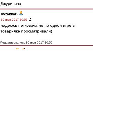
Джуричича.
kvzakhar
-
30 июн 2017 10:55
надеюсь петковича не по одной игре в
товарняке просматривали)
Редактировалось 30 июн 2017 10:55
VNV_N
-
30 июн 2017 10:51
Почему-то этого Петковича упорно не
выпускали в Еврокубках.
За ЦЗ всего один тайм - в 2015 г. против
Кайрата 1-2.
Каждый раз мечтали продать другому
участнику?
sprintchamp
-
30 июн 2017 10:51
СЕУП. Пока новая форма едет в официальные
магазины, на буржуйских сайтах уже можно
закупаться.
http://md.sportsdirect.com/nike-