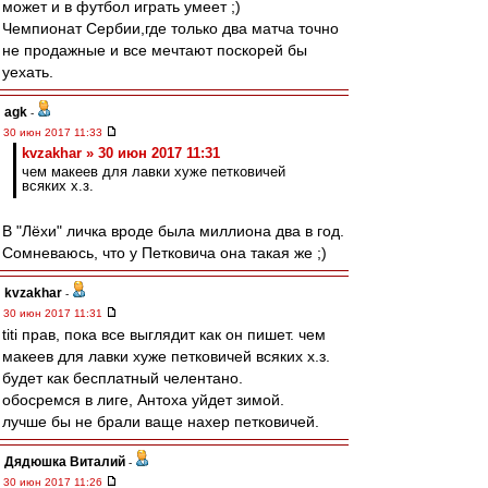
может и в футбол играть умеет ;)
Чемпионат Сербии,где только два матча точно
не продажные и все мечтают поскорей бы
уехать.
agk
-
30 июн 2017 11:33
kvzakhar » 30 июн 2017 11:31
чем макеев для лавки хуже петковичей
всяких х.з.
В "Лёхи" личка вроде была миллиона два в год.
Сомневаюсь, что у Петковича она такая же ;)
kvzakhar
-
30 июн 2017 11:31
titi прав, пока все выглядит как он пишет. чем
макеев для лавки хуже петковичей всяких х.з.
будет как бесплатный челентано.
обосремся в лиге, Антоха уйдет зимой.
лучше бы не брали ваще нахер петковичей.
Дядюшка Виталий
-
30 июн 2017 11:26