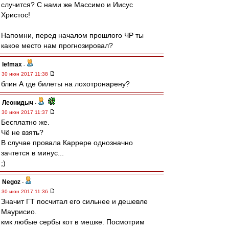
случится? С нами же Массимо и Иисус
Христос!
Напомни, перед началом прошлого ЧР ты
какое место нам прогнозировал?
lefmax
-
30 июн 2017 11:38
блин А где билеты на лохотронарену?
Леонидыч
-
30 июн 2017 11:37
Бесплатно же.
Чё не взять?
В случае провала Каррере однозначно
зачтется в минус...
;)
Negoz
-
30 июн 2017 11:36
Значит ГТ посчитал его сильнее и дешевле
Маурисио.
кмк любые сербы кот в мешке. Посмотрим