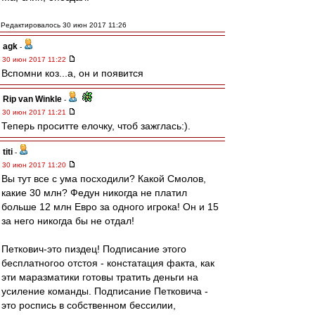
Редактировалось 30 июн 2017 11:26
agk
-
30 июн 2017 11:22
Вспомни коз...а, он и появится
Rip van Winkle
-
30 июн 2017 11:21
Теперь проситте елочку, чтоб зажглась:).
titi
-
30 июн 2017 11:20
Вы тут все с ума посходили? Какой Смолов,
какие 30 млн? Федун никогда не платил
больше 12 млн Евро за одного игрока! Он и 15
за него никогда бы не отдал!
Петкович-это пиздец! Подписание этого
бесплатногоо отстоя - констатация факта, как
эти маразматики готовы тратить деньги на
усиление команды. Подписание Петковича -
это роспись в собственном бессилии,