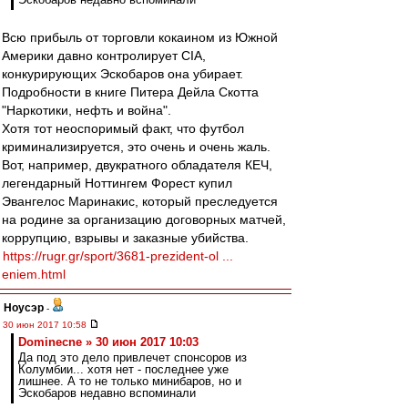
Всю прибыль от торговли кокаином из Южной
Америки давно контролирует CIA,
конкурирующих Эскобаров она убирает.
Подробности в книге Питера Дейла Скотта
"Наркотики, нефть и война".
Хотя тот неоспоримый факт, что футбол
криминализируется, это очень и очень жаль.
Вот, например, двукратного обладателя КЕЧ,
легендарный Ноттингем Форест купил
Эвангелос Маринакис, который преследуется
на родине за организацию договорных матчей,
коррупцию, взрывы и заказные убийства.
https://rugr.gr/sport/3681-prezident-ol ...
eniem.html
Ноусэр
-
30 июн 2017 10:58
Dominecne » 30 июн 2017 10:03
Да под это дело привлечет спонсоров из
Колумбии... хотя нет - последнее уже
лишнее. А то не только минибаров, но и
Эскобаров недавно вспоминали