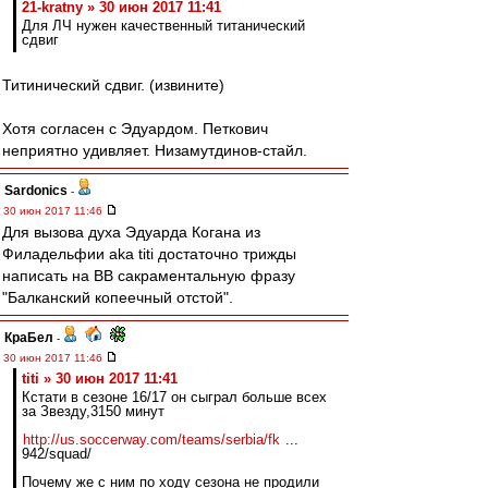
21-kratny » 30 июн 2017 11:41
Для ЛЧ нужен качественный титанический
сдвиг
Титинический сдвиг. (извините)
Хотя согласен с Эдуардом. Петкович
неприятно удивляет. Низамутдинов-стайл.
Sardonics
-
30 июн 2017 11:46
Для вызова духа Эдуарда Когана из
Филадельфии aka titi достаточно трижды
написать на ВВ сакраментальную фразу
"Балканский копеечный отстой".
КраБел
-
30 июн 2017 11:46
titi » 30 июн 2017 11:41
Кстати в сезоне 16/17 он сыграл больше всех
за Звезду,3150 минут
http://us.soccerway.com/teams/serbia/fk
...
942/squad/
Почему же с ним по ходу сезона не продили