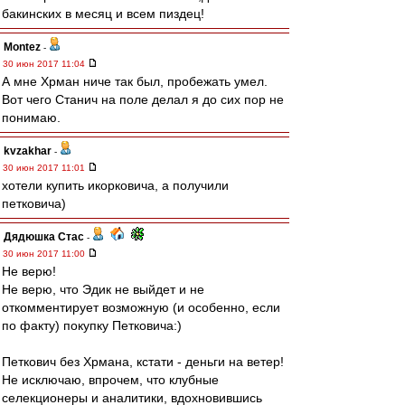
бакинских в месяц и всем пиздец!
Montez
-
30 июн 2017 11:04
А мне Хрман ниче так был, пробежать умел.
Вот чего Станич на поле делал я до сих пор не
понимаю.
kvzakhar
-
30 июн 2017 11:01
хотели купить икорковича, а получили
петковича)
Дядюшка Стас
-
30 июн 2017 11:00
Не верю!
Не верю, что Эдик не выйдет и не
откомментирует возможную (и особенно, если
по факту) покупку Петковича:)
Петкович без Хрмана, кстати - деньги на ветер!
Не исключаю, впрочем, что клубные
селекционеры и аналитики, вдохновившись