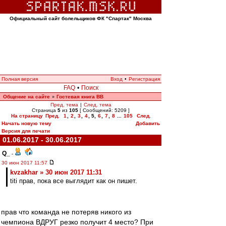
Официальный сайт болельщиков ФК "Спартак" Москва
Полная версия
Вход
•
Регистрация
FAQ
•
Поиск
Общение на сайте
Гостевая книга ВВ
»
Пред. тема
|
След. тема
Страница
5
из
105
[ Сообщений: 5209 ]
На страницу
Пред.
1
,
2
,
3
,
4
,
5
,
6
,
7
,
8
...
105
След.
Начать новую тему
Добавить
Версия для печати
01.06.2017 - 30.06.2017
Q_
-
30 июн 2017 11:57
kvzakhar » 30 июн 2017 11:31
titi прав, пока все выглядит как он пишет.
прав что команда не потеряв никого из
чемпиона ВДРУГ резко получит 4 место? При