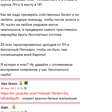
группе ЛЧ и 4 месту в ЧР.
Как же надо презирать собственных болел и не
любить- родную команду, чтобы после золота и
35 тысяч на любом рядовом матче
чемпионата, в предверии самого престижного
еврокубка брать бесплатных отстоев
25 млн гарантированных доходов от ЛЧ и
беплатный Петкович, чтобы не быть там
посмешищем всей Европы!
Я истерю и ною? Ну давайте с оптимизмом
воспримем появление у нас бесплатного
серба!
Alex Green
-
30 июн 2017 11:11
https://m.youtube.com/?reload=7&rdm=2nj ...
Iv0xbd5pd0
- играют красно-белые мальчишки.
Барт_
-