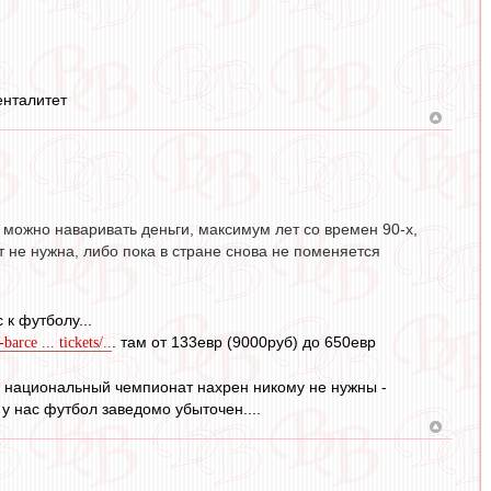
енталитет
 можно наваривать деньги, максимум лет со времен 90-х,
т не нужна, либо пока в стране снова не поменяется
 к футболу...
. там от 133евр (9000руб) до 650евр
arce ... tickets/..
на национальный чемпионат нахрен никому не нужны -
у нас футбол заведомо убыточен....