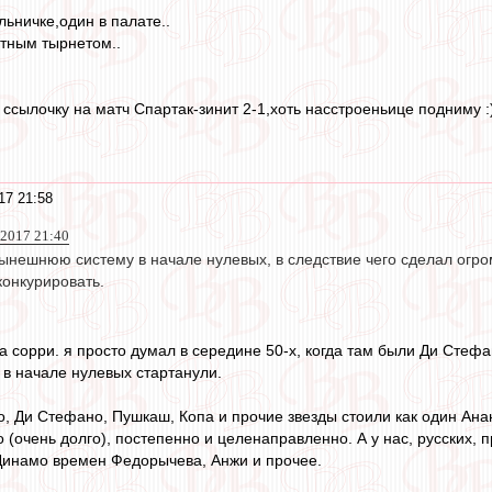
льничке,один в палате..
итным тырнетом..
ь, ссылочку на матч Спартак-зинит 2-1,хоть насстроеньице подниму :
17 21:58
 2017 21:40
нешнюю систему в начале нулевых, в следствие чего сделал огром
конкурировать.
а сорри. я просто думал в середине 50-х, когда там были Ди Стефа
 в начале нулевых стартанули.
чно, Ди Стефано, Пушкаш, Копа и прочие звезды стоили как один Анан
 (очень долго), постепенно и целенаправленно. А у нас, русских, пр
 Динамо времен Федорычева, Анжи и прочее.