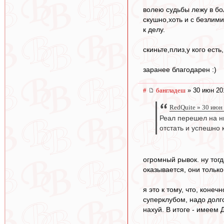
волею судьбы лежу в бо
скушно,хоть и с безлим
к делу.
скиньте,плиз,у кого ест
заранее благодарен :)
#
бангладеш
» 30 июн 20
RedQuite » 30 июн
Реал перешел на ны
отстать и успешно 
огромный рывок. ну тогд
оказывается, они только
я это к тому, что, коне
суперклубом, надо долго
нахуй. В итоге - имеем