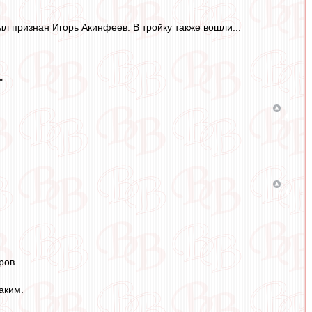
 признан Игорь Акинфеев. В тройку также вошли...
".
ров.
аким.