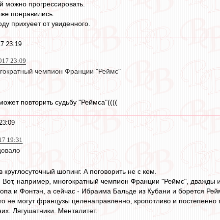
й можно прогрессировать.
оже понравились.
ду прихуеет от увиденного.
7 23:19
017 23:09
огократный чемпион Франции "Реймс"
ожет повторить судьбу "Реймса"((((
23:09
17 19:31
довало
 круглосуточный шопинг. А поговорить не с кем.
м. Вот, например, многократный чемпион Франции "Реймс", дважды 
опа и Фонтэн, а сейчас - Ибраима Бальде из Кубани и борется Реймс
то не могут французы целенаправленно, кропотливо и постепенно па
 них. Лягушатники. Менталитет.