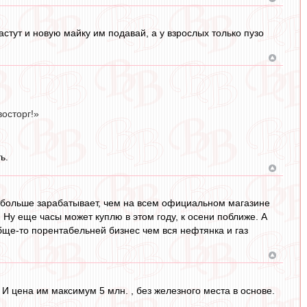
астут и новую майку им подавай, а у взрослых только пузо
восторг!»
ь.
е, больше зарабатывает, чем на всем официальном магазине
. Ну еще часы может куплю в этом году, к осени поближе. А
бще-то порентабельней бизнес чем вся нефтянка и газ
 И цена им максимум 5 млн. , без железного места в основе.