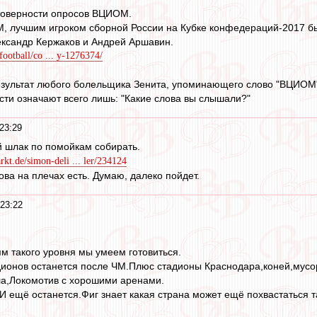
стоверности опросов ВЦИОМ.
 лучшим игроком сборной России на Кубке конфедераций-2017 был
ександр Кержаков и Андрей Аршавин.
football/co ... y-1276374/
результат любого болельщика Зенита, упоминающего слово "ВЦИОМ
сти означают всего лишь: "Какие слова вы слышали?"
23:29
й шлак по помойкам собирать.
rkt.de/simon-deli ... ler/234124
ова на плечах есть. Думаю, далеко пойдет.
23:22
ям такого уровня мы умеем готовиться.
дионов останется после ЧМ.Плюс стадионы Краснодара,коней,мусо
а,Локомотив с хорошими аренами.
И ещё останется.Фиг знает какая страна может ещё похвастаться т