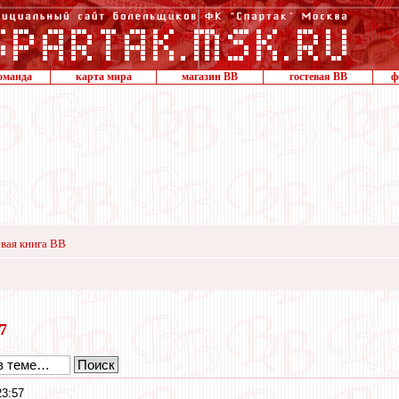
оманда
карта мира
магазин ВВ
гостевая ВВ
ф
вая книга ВВ
17
23:57