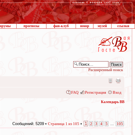
орумы
прогнозы
фан-клуб
юмор
музей
ссылки
Расширенный поиск
FAQ
Регистрация
Вход
Календарь ВВ
1
Сообщений: 5209 •
Страница
1
из
105
•
2
3
4
5
...
105