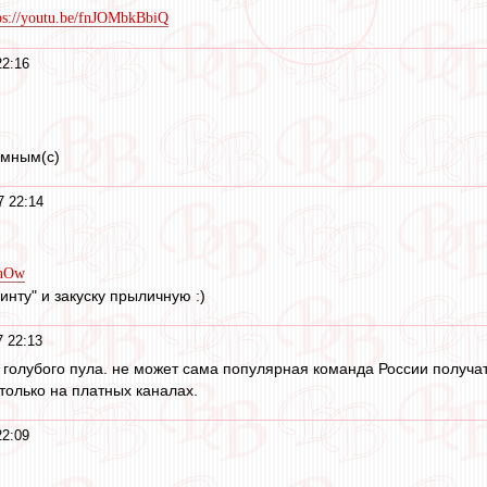
ps://youtu.be/fnJOMbkBbiQ
22:16
омным(с)
7 22:14
7hOw
нту" и закуску прыличную :)
 22:13
з голубого пула. не может сама популярная команда России получат
только на платных каналах.
22:09