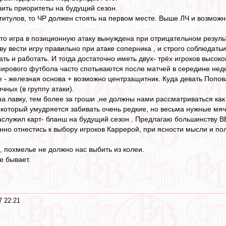
авить приоритеты на будущий сезон.
 титулов, то ЧР должен стоять на первом месте. Выше ЛЧ и возмо
что игра в позиционную атаку вынуждена при отрицательном результ
у вести игру правильно при атаке соперника , и строго соблюдатьи
ать и работать. И тогда достаточно иметь двух- трёх игроков высок
рового футбола часто спотыкаются после матчей в середине недел
е - железная основа + возможно центрзащитник. Куда девать Попова
ных (в группу атаки).
а лавку, тем более за гроши ,не должны нами рассматриваться как
который умудряется забивать очень редкие, но весьма нужные мяч
аслужил карт- бланш на будущий сезон . Предлагаю большинству ВВ
нно отнестись к выбору игроков Каррерой, при ясности мысли и по
, похмелье не должно нас выбить из колеи.
е бывает.
7 22:21