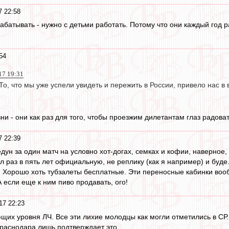
7 22:58
абатывать - нужно с детьми работать. Потому что они каждый год р
54
17 19:31
о, что мы уже успели увидеть и пережить в России, привело нас в 
и - они как раз для того, чтобы проезжим дилетантам глаз радоват
7 22:39
едун за один матч на условно хот-догах, семках и кофии, наверно
л раз в пять лет официальную, не реплику (как я например) и буде
а. Хорошо хоть тубзалеты бесплатные. Эти переносные кабинки воо
А если еще к ним пиво продавать, ого!
17 22:23
щих уровня ЛЧ. Все эти лихие молодцы как могли отметились в СР.
Краснодара лишь подтверждает это.