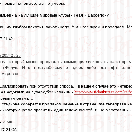
ак немцы например, мы не умеем.
емцев - а на лучшие мировые клубы - Реал и Барселону.
 нашим клубам пахать и пахать надо. А мы все жрем и проедаем. М
7 21:42
н 2017 21:26
кту , который можно предлагать, коммерциализировать, на котором
н Федуна. И то - пока либо ему не надоест, либо пока нефть стане
я мировая.
иализировать при отсутствии спроса....в нашем случае это интерес
 на ноу-камп на суперкубок испании -
http://www.ticketbureau.com/ru/fc-b
ремиум без vip...
на стадионе соберется при таком ценнике в стране, где телеправа 
ь которую рфпл просит ни один телеканал отбить не в состоянии - 
7 21:40
17 21:26