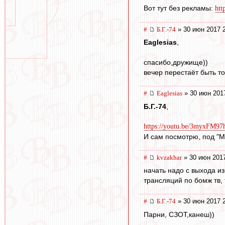
Вот тут без рекламы:
htt
#
Б.Г.-74
» 30 июн 2017 
Eaglesias
,
спасибо,дружище))
вечер перестаёт быть т
#
Eaglesias
» 30 июн 201
Б.Г.-74
,
https://youtu.be/3myxFM9
И сам посмотрю, под "Ми
#
kvzakhar
» 30 июн 2017
начать надо с выхода и
трансляций по бомж тв, 
#
Б.Г.-74
» 30 июн 2017 
Парни, СЗОТ,канеш))