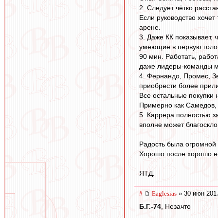
2. Следует чётко расст
Если руководство хочет
арене.
3. Даже КК показывает, 
умеющие в первую голов
90 мин. Работать, работ
даже лидеры-команды ми
4. Фернандо, Промес, З
приобрести более прилич
Все остальные покупки н
Примерно как Самедов, 
5. Каррера полностью з
вполне может благоскло
Радость была огромной 
Хорошо после хорошо н
ЯТД.
#
Eaglesias
» 30 июн 201
Б.Г.-74
, Незачто