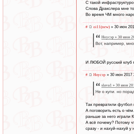
С такой инфраструктуро
Слова Дракслера мне т
Во время ЧМ много наро
#
oi11(new)
» 30 июн 201
Ноусэр » 30 июн 2
Вот, например, мн
И ЛЮБОЙ русский клуб м
#
Ноусэр
» 30 июн 2017 
slava1 » 30 июн 20
Не о купи. но пора
Так превратили футбол в
А поговорить есть о чё
раньше за него играли К
А всё почему? Потому ч
сразу - и нахуй-нахуй у