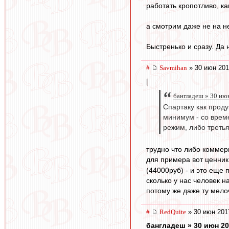
работать кропотливо, к
а смотрим даже не на н
Быстренько и сразу. Да
#
Savmihan
» 30 июн 201
[
бангладеш » 30 ию
Спартаку как проду
минимум - со време
режим, либо треть
трудно что либо коммерц
для примера вот ценник
(44000руб) - и это еще п
сколько у нас человек 
потому же даже ту мелоч
#
RedQuite
» 30 июн 201
бангладеш » 30 июн 20