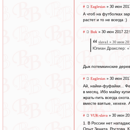
#
Eaglesias
» 30 июн 201
А чтоб на футболках зар
растет и то не всегда :)
#
Buk
» 30 июн 2017 22:
slava1 » 30 июн 20
Юлиан Дракслер: «Т
Дык потемкинские деревн
#
Eaglesias
» 30 июн 201
Ай, найки-фуфайки... Ф
в месяц. Ибо майку купи
жрать-пить всегда охот
вместе взятые, хехехе. 
#
VUK-slava
» 30 июн 20
1. В России нет нападаю
Опыт Зенита, Ростова, 