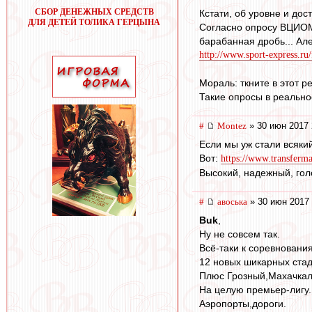
СБОР ДЕНЕЖНЫХ СРЕДСТВ
Кстати, об уровне и до
ДЛЯ ДЕТЕЙ ТОЛИКА ГЕРЦЫНА
Согласно опросу ВЦИОМ,
барабанная дробь... Ал
http://www.sport-express.ru/
Мораль: ткните в этот 
Такие опросы в реально
#
Montez
» 30 июн 2017 
Если мы уж стали всяки
Вот:
https://www.transferma
Высокий, надежный, гол
#
авоська
» 30 июн 2017 
Buk
,
Ну не совсем так.
Всё-таки к соревновани
12 новых шикарных ста
Плюс Грозный,Махачкал
На целую премьер-лигу.
Аэропорты,дороги.