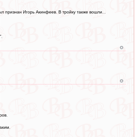
 признан Игорь Акинфеев. В тройку также вошли...
".
ров.
аким.