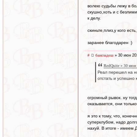
волею судьбы лежу в бо
скушно,хоть и с безлим
к делу.
скиньте,плиз,у кого ест
заранее благодарен :)
#
бангладеш
» 30 июн 20
RedQuite » 30 июн
Реал перешел на ны
отстать и успешно 
огромный рывок. ну тогд
оказывается, они только
я это к тому, что, коне
суперклубом, надо долго
нахуй. В итоге - имеем