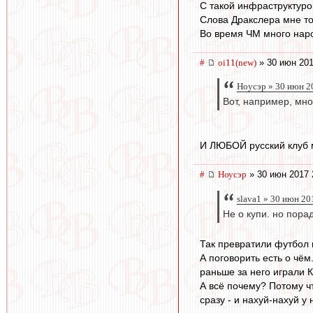
С такой инфраструктуро
Слова Дракслера мне т
Во время ЧМ много наро
#
oi11(new)
» 30 июн 201
Ноусэр » 30 июн 2
Вот, например, мн
И ЛЮБОЙ русский клуб м
#
Ноусэр
» 30 июн 2017 
slava1 » 30 июн 20
Не о купи. но пора
Так превратили футбол в
А поговорить есть о чё
раньше за него играли К
А всё почему? Потому ч
сразу - и нахуй-нахуй у