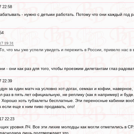
7 22:58
абатывать - нужно с детьми работать. Потому что они каждый год р
54
17 19:31
о, что мы уже успели увидеть и пережить в России, привело нас в 
и - они как раз для того, чтобы проезжим дилетантам глаз радоват
7 22:39
едун за один матч на условно хот-догах, семках и кофии, наверно
л раз в пять лет официальную, не реплику (как я например) и буде
а. Хорошо хоть тубзалеты бесплатные. Эти переносные кабинки воо
А если еще к ним пиво продавать, ого!
17 22:23
щих уровня ЛЧ. Все эти лихие молодцы как могли отметились в СР.
Краснодара лишь подтверждает это.