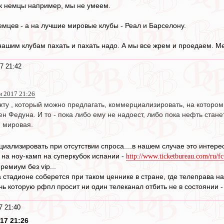
ак немцы например, мы не умеем.
емцев - а на лучшие мировые клубы - Реал и Барселону.
 нашим клубам пахать и пахать надо. А мы все жрем и проедаем. М
7 21:42
н 2017 21:26
кту , который можно предлагать, коммерциализировать, на котором
н Федуна. И то - пока либо ему не надоест, либо пока нефть стане
я мировая.
иализировать при отсутствии спроса....в нашем случае это интерес
 на ноу-камп на суперкубок испании -
http://www.ticketbureau.com/ru/fc-b
ремиум без vip...
на стадионе соберется при таком ценнике в стране, где телеправа 
ь которую рфпл просит ни один телеканал отбить не в состоянии - 
7 21:40
17 21:26