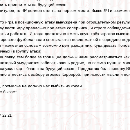
авить приоритеты на будущий сезон.
 титулов, то ЧР должен стоять на первом месте. Выше ЛЧ и возмо
что игра в позиционную атаку вынуждена при отрицательном результ
у вести игру правильно при атаке соперника , и строго соблюдатьи
ать и работать. И тогда достаточно иметь двух- трёх игроков высок
рового футбола часто спотыкаются после матчей в середине недел
е - железная основа + возможно центрзащитник. Куда девать Попова
ных (в группу атаки).
а лавку, тем более за гроши ,не должны нами рассматриваться как
который умудряется забивать очень редкие, но весьма нужные мяч
аслужил карт- бланш на будущий сезон . Предлагаю большинству ВВ
нно отнестись к выбору игроков Каррерой, при ясности мысли и по
, похмелье не должно нас выбить из колеи.
е бывает.
7 22:21