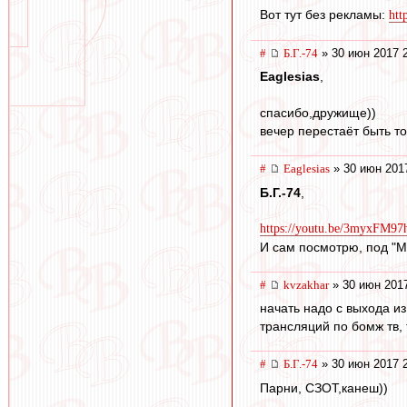
Вот тут без рекламы:
htt
#
Б.Г.-74
» 30 июн 2017 
Eaglesias
,
спасибо,дружище))
вечер перестаёт быть т
#
Eaglesias
» 30 июн 201
Б.Г.-74
,
https://youtu.be/3myxFM9
И сам посмотрю, под "Ми
#
kvzakhar
» 30 июн 2017
начать надо с выхода и
трансляций по бомж тв, 
#
Б.Г.-74
» 30 июн 2017 
Парни, СЗОТ,канеш))