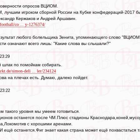
стоверности опросов ВЦИОМ.
 лучшим игроком сборной России на Кубке конфедераций-2017 был
ександр Кержаков и Андрей Аршавин.
football/co ... y-1276374/
результат любого болельщика Зенита, упоминающего слово "ВЦИОМ
сти означают всего лишь: "Какие слова вы слышали?"
23:29
й шлак по помойкам собирать.
rkt.de/simon-deli ... ler/234124
ова на плечах есть. Думаю, далеко пойдет.
23:22
ям такого уровня мы умеем готовиться.
дионов останется после ЧМ.Плюс стадионы Краснодара,коней,мусо
а,Локомотив с хорошими аренами.
И ещё останется.Фиг знает какая страна может ещё похвастаться т