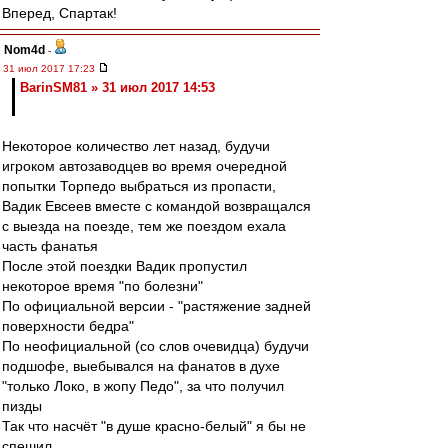
Вперед, Спартак!
Nom4d
-
31 июл 2017 17:23
BarinSM81 » 31 июл 2017 14:53
Некоторое количество лет назад, будучи
игроком автозаводцев во время очередной
попытки Торпедо выбраться из пропасти,
Вадик Евсеев вместе с командой возвращался
с выезда на поезде, тем же поездом ехала
часть фанатья
После этой поездки Вадик пропустил
некоторое время "по болезни"
По официальной версии - "растяжение задней
поверхности бедра"
По неофициальной (со слов очевидца) будучи
подшофе, выебывался на фанатов в духе
"только Локо, в жопу Педо", за что получил
пизды
Так что насчёт "в душе красно-белый" я бы не
спешил