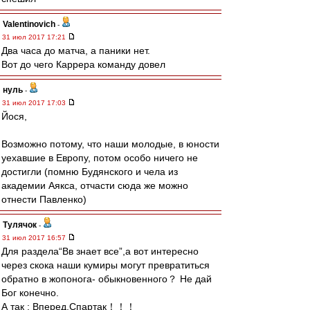
Valentinovich
-
31 июл 2017 17:21
Два часа до матча, а паники нет.
Вот до чего Каррера команду довел
нуль
-
31 июл 2017 17:03
Йося,
Возможно потому, что наши молодые, в юности
уехавшие в Европу, потом особо ничего не
достигли (помню Будянского и чела из
академии Аякса, отчасти сюда же можно
отнести Павленко)
Тулячок
-
31 июл 2017 16:57
Для раздела“Вв знает все”,а вот интересно
через скока наши кумиры могут превратиться
обратно в жопонога- обыкновенного？ Не дай
Бог конечно.
А так : Вперед,Спартак！！！