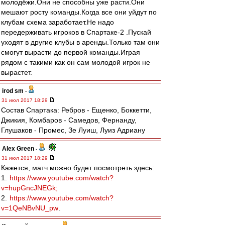
молодёжи.Они не способны уже расти.Они
мешают росту команды.Когда все они уйдут по
клубам схема заработает.Не надо
передерживать игроков в Спартаке-2 .Пускай
уходят в другие клубы в аренды.Только там они
смогут вырасти до первой команды.Играя
рядом с такими как он сам молодой игрок не
вырастет.
irod sm
-
31 июл 2017 18:29
Состав Спартака: Ребров - Ещенко, Боккетти,
Джикия, Комбаров - Самедов, Фернанду,
Глушаков - Промес, Зе Луиш, Луиз Адриану
Alex Green
-
31 июл 2017 18:29
Кажется, матч можно будет посмотреть здесь:
1.
https://www.youtube.com/watch?
v=hupGncJNEGk;
2.
https://www.youtube.com/watch?
v=1QeNBvNU_pw
.