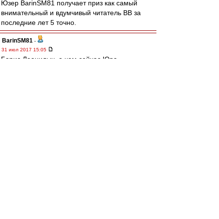
Юзер BarinSM81 получает приз как самый
внимательный и вдумчивый читатель ВВ за
последние лет 5 точно.
BarinSM81
-
31 июл 2017 15:05
Борис Леонидыч, а чем сейчас Юра
Никифоров занимается?
stjuri
-
31 июл 2017 15:05
BarinSM81 » 31 июл 2017 14:53
Вадим Евсеев - паровоз. У нас играл совсем
немного в основе. Запомнился голом
Саморано, вроде. Хотя в душе он и спартач.
П.с. И Сычев тоже.
Сычев - гандон! И "кто мы? - МЯСО" быстро
померкло на фоне говна вылитого на СМ. А
Евсеев не по своей воле ушел работать в Локо,
будучи таким же мясным как все мы здесь.
Слова плохого от него никогда не слышал о
Клубе.