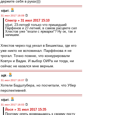
держите себя в руках)))
stjuri
-
31 июл 2017 16:09
Спектр » 31 июл 2017 15:10
stjuri, 23-летний только что пришедший
Парфенов и 27-летний, в самом расцвете сил
Хлестов уже "ехали с ярмарки"? Ну ок, так и
запишем.
Хлестов через год уехал в Бешикташ, где его
уже никто не вспоминал. Парфёнова я не
трогал. Точно помню, что конкурировали
Ковтун и Вадик. И выбор ОИРа ни тогда, ни
сейчас не казался мне верным.
agk
-
31 июл 2017 16:07
Хотели Бадштубера, но посчитали, что Убер
перспективней.
stjuri
-
31 июл 2017 16:03
Йося » 31 июл 2017 15:35
Поэтому опять возвращаюсь к своему посту