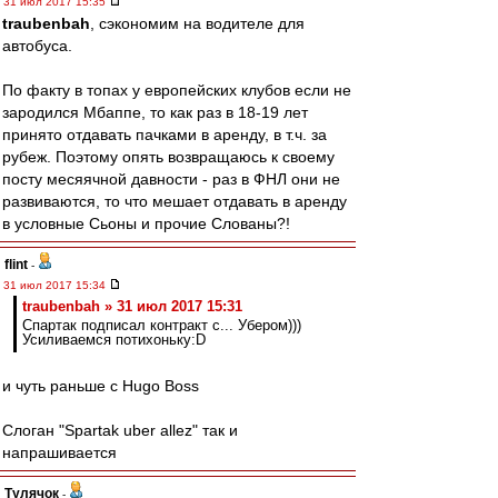
31 июл 2017 15:35
traubenbah
, сэкономим на водителе для
автобуса.
По факту в топах у европейских клубов если не
зародился Мбаппе, то как раз в 18-19 лет
принято отдавать пачками в аренду, в т.ч. за
рубеж. Поэтому опять возвращаюсь к своему
посту месяячной давности - раз в ФНЛ они не
развиваются, то что мешает отдавать в аренду
в условные Сьоны и прочие Слованы?!
flint
-
31 июл 2017 15:34
traubenbah » 31 июл 2017 15:31
Спартак подписал контракт с... Убером)))
Усиливаемся потихоньку:D
и чуть раньше с Hugo Boss
Слоган "Spartak uber allez" так и
напрашивается
Тулячок
-