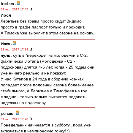
irod sm
-
31 июл 2017 17:45
Йося
Леонтьев без травм просто сидит.Видимо
просто в графе паспорт только и проходит.
А Тимоха уже вырулит в этом сезоне на основу.
Йося
-
31 июл 2017 17:33
нуль
, суть в "переходе" из молодежки в С-2:
фактически 3 этапа (молодежка - С2 -
подоснова) длятся 4-5 лет, когда к 25 годам они
уже ничего реально и не покажут.
У нас Кутепов в 24 года в сборную кое-как
попадает после половины сезона более-менее
стабильного, а Леонтьев и Тимофеев на год
младше - только-только пытаются подавать
надежды на подоснову.
porcus
-
31 июл 2017 17:28
Понедельник начинается в субботу.. пора уже
включаться в чемпионскую гонку! :)