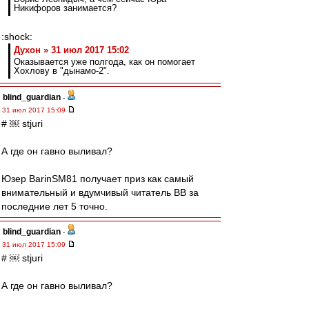
Никифоров занимается?
:shock:
Духон » 31 июл 2017 15:02
Оказывается уже полгода, как он помогает
Хохлову в "дынамо-2".
blind_guardian
-
31 июл 2017 15:09
# ￼ stjuri
А где он гавно выливал?
Юзер BarinSM81 получает приз как самый
внимательный и вдумчивый читатель ВВ за
последние лет 5 точно.
blind_guardian
-
31 июл 2017 15:09
# ￼ stjuri
А где он гавно выливал?