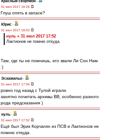
Красный скорпион
-
31 июл 2017 18:28
Глуш опять в запасе?
Юрис
-
31 июл 2017 18:03
нуль » 31 июл 2017 17:52
Лактионов не помню откуда.
Там, где ты не помнишь, его звали Ли Сон Нам
:)
Эскамильо
-
31 июл 2017 17:54
ровно год назад с Тулой играли.
занятно почитать архивы ВВ, особенно разного
рода предсказания )
нуль
-
31 июл 2017 17:52
Ещё был Эрик Корчагин из ПСВ и Лактионов не
помню откуда.