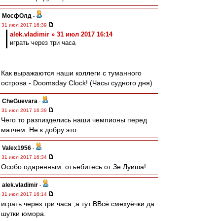
МосфОлд
-
31 июл 2017 16:39
alek.vladimir » 31 июл 2017 16:14
играть через три часа
Как выражаются наши коллеги с туманного
острова - Doomsday Clock! (Часы судного дня)
CheGuevara
-
31 июл 2017 16:39
Чего то разпизделись наши чемпионы перед
матчем. Не к добру это.
Valex1956
-
31 июл 2017 16:34
Особо одаренным: отъебитесь от Зе Луиша!
alek.vladimir
-
31 июл 2017 16:14
играть через три часа ,а тут ВВсё смехуёчки да
шутки юмора.