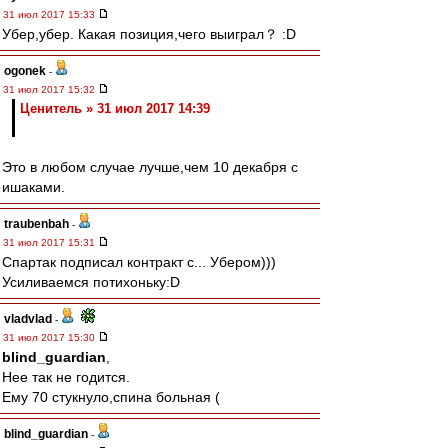
31 июл 2017 15:33
Убер,убер. Какая позиция,чего выиграл？ :D
ogonek
-
31 июл 2017 15:32
Ценитель » 31 июл 2017 14:39
Это в любом случае лучше,чем 10 декабря с
ишаками.
traubenbah
-
31 июл 2017 15:31
Спартак подписал контракт с... Убером)))
Усиливаемся потихоньку:D
vladvlad
-
31 июл 2017 15:30
blind_guardian
,
Нее так не годится.
Ему 70 стукнуло,спина больная (
blind_guardian
-