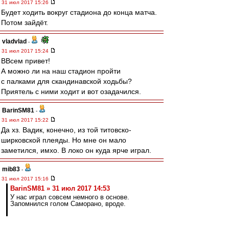
31 июл 2017 15:26
Будет ходить вокруг стадиона до конца матча.
Потом зайдёт.
vladvlad
-
31 июл 2017 15:24
ВВсем привет!
А можно ли на наш стадион пройти
с палками для скандинавской ходьбы?
Приятель с ними ходит и вот озадачился.
BarinSM81
-
31 июл 2017 15:22
Да хз. Вадик, конечно, из той титовско-
ширковской плеяды. Но мне он мало
заметился, имхо. В локо он куда ярче играл.
mib83
-
31 июл 2017 15:16
BarinSM81 » 31 июл 2017 14:53
У нас играл совсем немного в основе.
Запомнился голом Саморано, вроде.