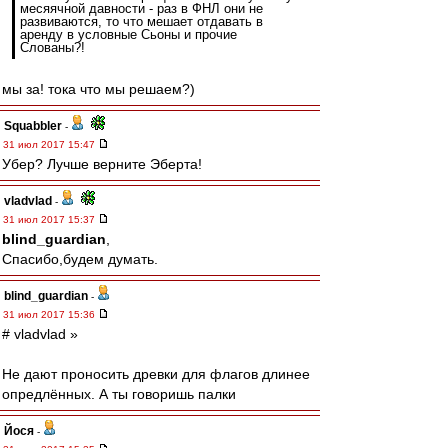
месяячной давности - раз в ФНЛ они не
развиваются, то что мешает отдавать в
аренду в условные Сьоны и прочие
Слованы?!
мы за! тока что мы решаем?)
Squabbler
-
31 июл 2017 15:47
Убер? Лучше верните Эберта!
vladvlad
-
31 июл 2017 15:37
blind_guardian
,
Спасибо,будем думать.
blind_guardian
-
31 июл 2017 15:36
# vladvlad »
Не дают проносить древки для флагов длинее
опредлённых. А ты говоришь палки
Йося
-