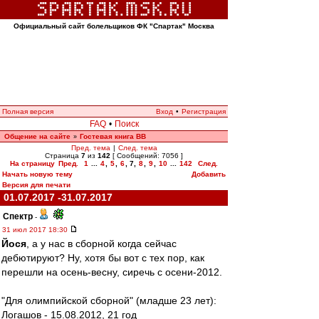
Официальный сайт болельщиков ФК "Спартак" Москва
Полная версия
Вход
•
Регистрация
FAQ
•
Поиск
Общение на сайте
Гостевая книга ВВ
»
Пред. тема
|
След. тема
Страница
7
из
142
[ Сообщений: 7056 ]
На страницу
Пред.
1
...
4
,
5
,
6
,
7
,
8
,
9
,
10
...
142
След.
Начать новую тему
Добавить
Версия для печати
01.07.2017 -31.07.2017
Спектр
-
31 июл 2017 18:30
Йося
, а у нас в сборной когда сейчас
дебютируют? Ну, хотя бы вот с тех пор, как
перешли на осень-весну, сиречь с осени-2012.
"Для олимпийской сборной" (младше 23 лет):
Логашов - 15.08.2012, 21 год