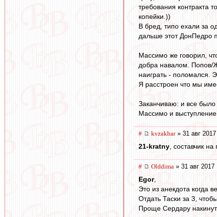
требования контракта т
копейки.))
В бред, типо ехали за о
дальше этот ДонПедро п
Массимо же говорил, что
добра навалом. Попов/
наиграть - поломался. Э
Я расстроен что мы име
Заканчиваю: и все было
Массимо и выступление И
#
kvzakhar
» 31 авг 2017
21-kratny
, составчик на
#
Olddima
» 31 авг 2017 
Egor
,
Это из анекдота когда ве
Отдать Таски за 3, чтобы
Проще Сердару накинуть