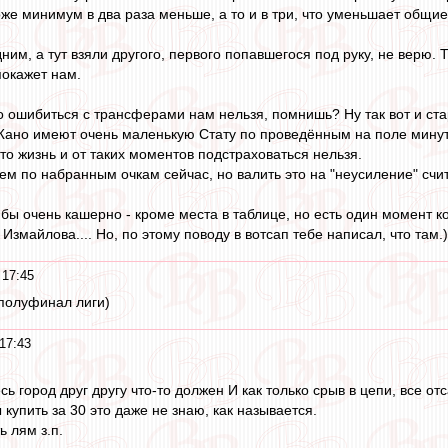
оже минимум в два раза меньше, а то и в три, что уменьшает общие
дним, а тут взяли другого, первого попавшегося под руку, не верю
окажет нам.
 ошибиться с трансферами нам нельзя, помнишь? Ну так вот и стар
Жано имеют очень маленькую Стату по проведённым на поле минут
то жизнь и от таких моментов подстраховаться нельзя.
ем по набранным очкам сейчас, но валить это на "неусиление" сч
 бы очень кашерно - кроме места в таблице, но есть один момент 
змайлова.... Но, по этому поводу в вотсап тебе написал, что там.)
 17:45
 полуфинал лиги)
17:43
сь город друг другу что-то должен И как только срыв в цепи, все отс
 купить за 30 это даже не знаю, как называется.
 лям з.п.