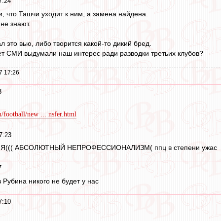
7:24
, что Ташчи уходит к ним, а замена найдена.
не знают.
л это вью, либо творится какой-то дикий бред.
т СМИ выдумали наш интерес ради разводки третьих клубов?
7 17:26
3
football/new ... nsfer.html
7:23
((( АБСОЛЮТНЫЙ НЕПРОФЕССИОНАЛИЗМ( ппц в степени ужас
7
 Рубина никого не будет у нас
7:10