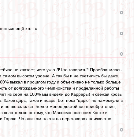
виться ещё кто-то
ейчас не хватает, чего уж о ЛЧ-то говорить? Проебланилась
а самом высоком уровне. А так бы и не суетились бы даже.
а 200% выжал в прошлом году и объективно не только больше
ость от долгожданного чемпионства и проделанной работы
ляет из себя на 100% мы видели до Карреры) и свежая кровь
е. Каков царь, таков и псарь. Вот пока "царю" не намекнули в
бо и не шевелился. Более-менее достойное приобретение,
оизошло только потому, что Массимо позвонил Конте и
и Гараю. Чо они там плели на переговорах неизвестно