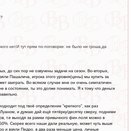
ь?
ого нет.И тут прям по-поговорке: не было ни гроша,да
ых, до сих пор не озвучены задачи на сезон. Во-вторых,
зяли Пашалича, игрока этого уровня(цены) мы купить за
жет заиграть. Во-всяком случае мне он очень симпатичен.
не в состоянии, ты это долже понимать. Я к тому что деньги
равильно.
подходит под твоё определение "крепкого", как раз
 Луаном, и думаю дай ещё пятёрку/десятку сверху, подними
оков, т.е выходя за рамки привычного фин.поля можно в
 50%. Скорее всего наши дали реальную, может чуть выше
вро и взяли Педро, в два раза меньше цена, личные