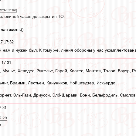
нуты назад
половиной часов до закрытия ТО.
лая жизнь))
17 17:32
ой нам и нужен был. К тому же, линия обороны у нас укомплектован
 17:31
, Мунье, Хеведес, Энгельс, Гарай, Коатес, Монтоя, Толои, Бауэр, 
ьянг, Браими, Лестьен, Кануников, Нойштедтер, Искьердо
рнет, Эль-Гази, Дриусси, Элб-Шарави, Бони, Бельфодиль, Смолов,
7:31
17:29
о