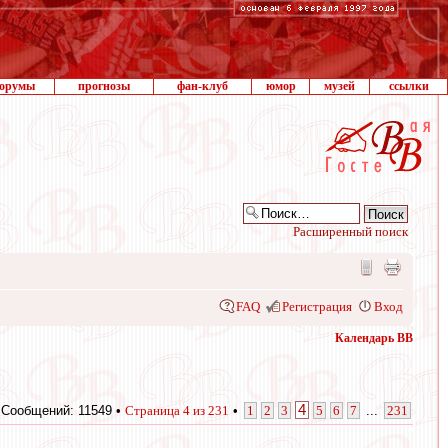
орумы
прогнозы
фан-клуб
юмор
музей
ссылки
Расширенный поиск
FAQ
Регистрация
Вход
Календарь ВВ
4
Сообщений: 11549 •
Страница
4
из
231
•
1
2
3
5
6
7
...
231