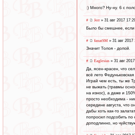
:) Много? Ну-ну. 6 с по
#
Jerr
» 31 авг 2017 17:2
Было бы смешнее, если 
#
fanatSM
» 31 авг 2017 
Значит Толоя - долой.
#
Eaglesias
» 31 авг 2017
Да, ясен-красен, что се
всё лето Федуньковская 
Играй чем есть, ты же Т
не выжать (травмы осно
на износ), а даже и 15
просто необходима - ник
середине августа, что 
дабы хоть как-то залата
попросил подсобить по 
доподлинно, но чуйству