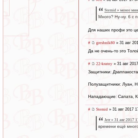
Stemid » менее ми
Много? Ну-ну. 6 с 
Для наших профи это це
#
greshnik80
» 31 авг 20
Да не очень-то это Тол
#
22-kratny
» 31 авг 2017
Защитники: Дзаппакоста
Полузащитники: Луан, Н
Нападающие: Сапата, Ко
#
Stemid
» 31 авг 2017 1
Jerr » 31 авг 2017 
времени ещё мног