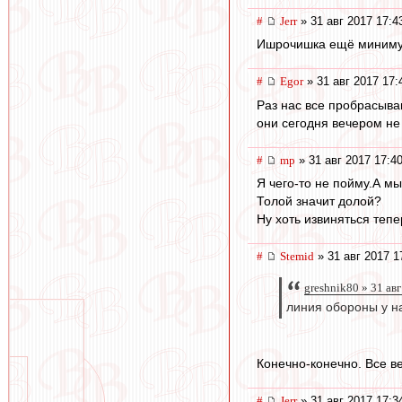
#
Jerr
» 31 авг 2017 17:4
Ишрочишка ещё минимум
#
Egor
» 31 авг 2017 17:
Раз нас все пробрасыва
они сегодня вечером не 
#
mp
» 31 авг 2017 17:4
Я чего-то не пойму.А м
Толой значит долой?
Ну хоть извиняться тепе
#
Stemid
» 31 авг 2017 1
greshnik80 » 31 ав
линия обороны у н
Конечно-конечно. Все в
#
Jerr
» 31 авг 2017 17:3