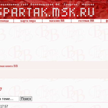
оманда
карта мира
магазин ВВ
гостевая ВВ
ф
вая книга ВВ
17
 17:57