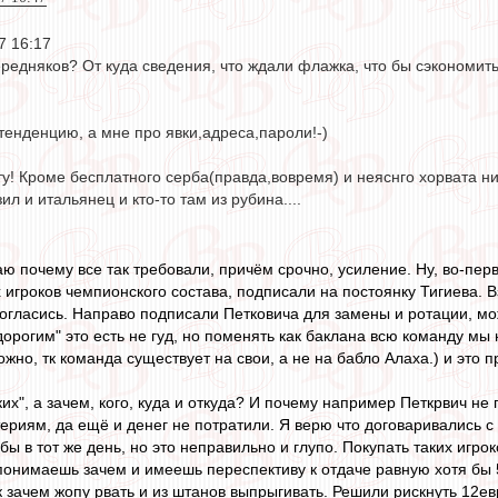
7 16:17
едняков? От куда сведения, что ждали флажка, что бы сэкономит
тенденцию, а мне про явки,адреса,пароли!-)
у! Кроме бесплатного серба(правда,вовремя) и неяснго хорвата ник
ил и итальянец и кто-то там из рубина....
ю почему все так требовали, причём срочно, усиление. Ну, во-перв
 игроков чемпионского состава, подписали на постоянку Тигиева. В
согласись. Направо подписали Петковича для замены и ротации, мо
"дорогим" это есть не гуд, но поменять как баклана всю команду мы 
жно, тк команда существует на свои, а не на бабло Алаха.) и это п
ких", а зачем, кого, куда и откуда? И почему например Петкрвич не 
ериям, да ещё и денег не потратили. Я верю что договаривались с
 бы в тот же день, но это неправильно и глупо. Покупать таких игр
 понимаешь зачем и имеешь переспективу к отдаче равную хотя бы
к зачем жопу рвать и из штанов выпрыгивать. Решили рискнуть 12е