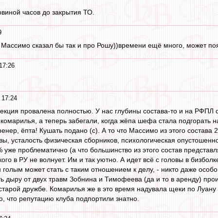
ловиной часов до закрытия ТО.
9
Массимо сказал бы так и про Рошу))времени ещё много, может поя
17:26
 17:24
лекция провалена полностью. У нас глубины состава-то и на РФПЛ с
комарилья, а теперь забегали, когда жёпа шефа стала подгорать н
ренер, ёпта! Кушать подано (с). А то что Массимо из этого состав
вы, усталость физическая сборников, психологическая опустошенн
0% уже проблематично (а что большинство из этого состав представ
ого в РУ не волнует. Им и так уютно. А идет всё с головы в бизболк
он голым может стать с таким отношением к делу, - никто даже осо
ть дыру от двух травм Зобнина и Тимофеева (да и то в аренду) пр
старой дружбе. Комарилья же в это время надувала щеки по Луану 
ю, что репутацию клуба подпортили знатно.