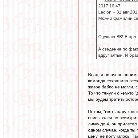
2017 16:47
Leqion » 31 авг 201
Можно фамилии сер
О,узнаю ВВ! Я про 
А сведения по факт
вдруг алтын. И браз
Влад, я не очень понима
команда сохранила всех
живое бабло не могли, 
То что тянули с кем-то 
мы будем тратить осторо
Потом, "взять пару креп
вписывался по всемкрит
личку до 4, он прилетел
одном случае, когда ты
цену, не получилось. Та