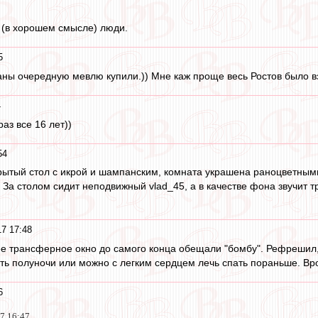
 (в хорошем смысле) люди.
5
ланы очередную мевлю купили.)) Мне каж проще весь Ростов было вз
4
аз все 16 лет))
54
рытый стол с икрой и шампанским, комната украшена раноцветными
. За столом сидит неподвижный vlad_45, а в качестве фона звучит 
17 17:48
ее трансферное окно до самого конца обещали "бомбу". Рефрешил, 
ать полуночи или можно с легким сердцем лечь спать пораньше. Вр
6
17 16:47