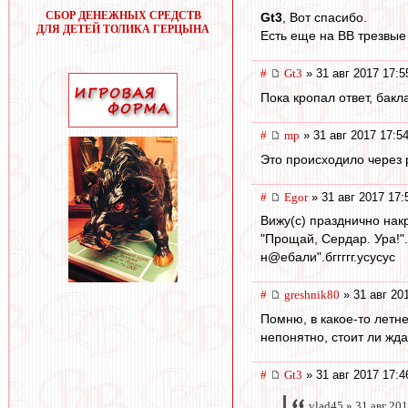
СБОР ДЕНЕЖНЫХ СРЕДСТВ
Gt3
, Вот спасибо.
ДЛЯ ДЕТЕЙ ТОЛИКА ГЕРЦЫНА
Есть еще на ВВ трезвые
#
Gt3
» 31 авг 2017 17:5
Пока кропал ответ, бак
#
mp
» 31 авг 2017 17:5
Это происходило через р
#
Egor
» 31 авг 2017 17:
Вижу(с) празднично нак
"Прощай, Сердар. Ура!"
н@ебали".бггггг.усусус
#
greshnik80
» 31 авг 20
Помню, в какое-то летн
непонятно, стоит ли жд
#
Gt3
» 31 авг 2017 17:4
vlad45 » 31 авг 20