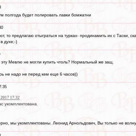
3
 полгода будет полировать лавки бомжатни
40
ют, то предлагаю отыграться на турках- продинамить их с Таски, 
в духе;-)
0
ы эту Мевлю не могли купить чтоль? Нормальный же защ.
рь не надо не перед кем еще 6 часов))
7:35
г 2017 17:32
ас укомплектована.
ерно, мы укомплектованы. Леонид Арнольдович, Вы только не волну
4