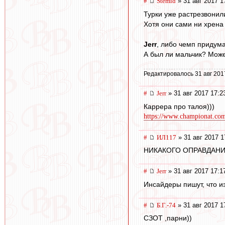
#
Stemid
» 31 авг 2017 1
Турки уже растрезвонили
Хотя они сами ни хрена 
Jerr
, либо чемп придума
А был ли мальчик? Може
Редактировалось 31 авг 201
#
Jerr
» 31 авг 2017 17:2
Каррера про талоя)))
https://www.championat.com/
#
ИЛ117
» 31 авг 2017 1
НИКАКОГО ОПРАВДАНИЯ
#
Jerr
» 31 авг 2017 17:1
Инсайдеры пишут, что из
#
Б.Г.-74
» 31 авг 2017 1
СЗОТ ,парни))