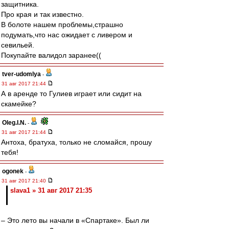
защитника.
Про края и так известно.
В болоте нашем проблемы,страшно
подумать,что нас ожидает с ливером и
севильей.
Покупайте валидол заранее((
tver-udomlya
-
31 авг 2017 21:44
А в аренде то Гулиев играет или сидит на
скамейке?
Oleg.I.N.
-
31 авг 2017 21:44
Антоха, братуха, только не сломайся, прошу
тебя!
ogonek
-
31 авг 2017 21:40
slava1 » 31 авг 2017 21:35
– Это лето вы начали в «Спартаке». Был ли