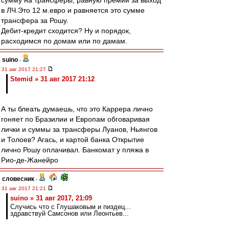
сумму на трансферы, равную премии за выход
в ЛЧ.Это 12 м.евро и равняется это сумме
трансфера за Рошу.
Дебит-кредит сходится? Ну и порядок,
расходимся по домам или по дамам.
suino
-
31 авг 2017 21:27
Stemid » 31 авг 2017 21:12
А ты блеать думаешь, что это Каррера лично
гоняет по Бразилии и Европам обговаривая
лички и суммы за трансферы Луанов, Ньянгов
и Толоев? Агась, и картой банка Открытие
лично Рошу оплачивал. Банкомат у пляжа в
Рио-де-Жанейро
словесник
-
31 авг 2017 21:21
suino » 31 авг 2017, 21:09
Случись что с Глушаковым и пиздец...
здравствуй Самсонов или Леонтьев...