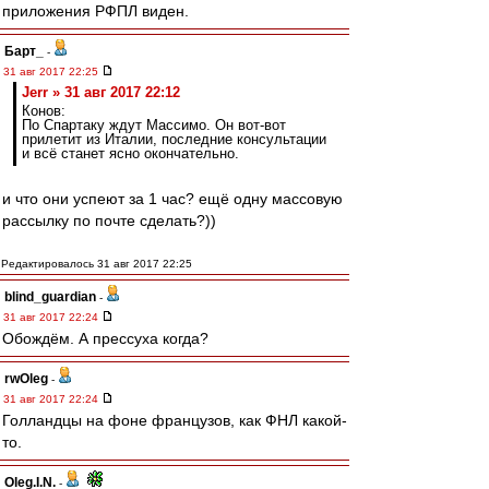
приложения РФПЛ виден.
Барт_
-
31 авг 2017 22:25
Jerr » 31 авг 2017 22:12
Конов:
По Спартаку ждут Массимо. Он вот-вот
прилетит из Италии, последние консультации
и всё станет ясно окончательно.
и что они успеют за 1 час? ещё одну массовую
рассылку по почте сделать?))
Редактировалось 31 авг 2017 22:25
blind_guardian
-
31 авг 2017 22:24
Обождём. А прессуха когда?
rwOleg
-
31 авг 2017 22:24
Голландцы на фоне французов, как ФНЛ какой-
то.
Oleg.I.N.
-