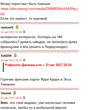
Вечер перестает быть томным.
https://pbs.twimg.com/media/DIlMjB0WsAA43Ng.j
pg
Если это прикол, то херовый.
чннхнпS
-
31 авг 2017 22:28
интересно-интересно, болгары на ЧМ
собрались? дожать шведов, не проиграть дома
французам и всё решить в Нидерландах)
Edd209
-
31 авг 2017 22:27
Рафаэлло Джованьоли » 31 авг 2017 22:10
Горячие финские парни Ярри Курри и Эсса
Тикканен
Stemid
-
31 авг 2017 22:25
Smn
, это глюк видимо, уже несколько человек
написали, якобы он в мобильной версии