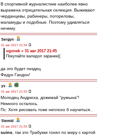
В спортивной журналистике наиболее явно
выражена отрицательная селекция. Выживают
черданцевы, рабинеры, погореловы,
маламуды и подобные. Поэтому удивляться
нечему.
Sergyn
-
31 авг 2017 21:54
ogonek » 31 авг 2017 21:45
Покупайте валидол заранее((
да это будет пиздец
Федун Гандон!
ys
-
31 авг 2017 21:53
Молодец Андрюха, дожимай "румына"!
Немного осталось.
Пс: Хотя рисовать тоже неплохо б научиться..
Stemid
-
31 авг 2017 21:53
suino
, так это Трабукки гонял по миру с картой