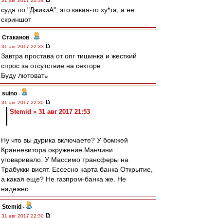
31 авг 2017 22:34
судя по "ДжикиА", это какая-то ху*та, а не
скриншот
Cтаканов
-
31 авг 2017 22:33
Завтра простава от опг тишинка и жесткий
спрос за отсутствие на секторе
Буду лютовать
suino
-
31 авг 2017 22:30
Stemid » 31 авг 2017 21:53
Ну что вы дурика включаете? У бомжей
Кранневитора окружение Манчини
уговаривало. У Массимо трансферы на
Трабукки висят. Ессесно карта банка Открытие,
а какая еще? Не газпром-банка же. Не
надежно
Stemid
-
31 авг 2017 22:30