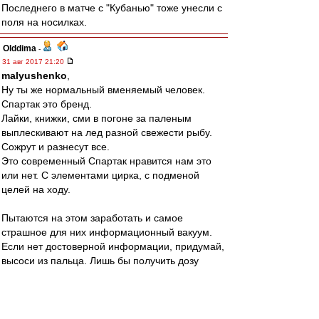
Последнего в матче с "Кубанью" тоже унесли с
поля на носилках.
Olddima
-
31 авг 2017 21:20
malyushenko
,
Ну ты же нормальный вменяемый человек.
Спартак это бренд.
Лайки, книжки, сми в погоне за паленым
выплескивают на лед разной свежести рыбу.
Сожрут и разнесут все.
Это современный Спартак нравится нам это
или нет. С элементами цирка, с подменой
целей на ходу.
Пытаются на этом заработать и самое
страшное для них информационный вакуум.
Если нет достоверной информации, придумай,
высоси из пальца. Лишь бы получить дозу
внимания.
А в Ростовах - Амкарах, чтобы иметь то
количество кликов, как в случае со Спартаком