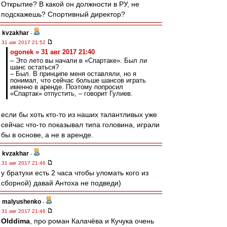
Открытие? В какой он должности в РУ, не
подскажешь? Спортивный директор?
kvzakhar
-
31 авг 2017 21:52
ogonek » 31 авг 2017 21:40
– Это лето вы начали в «Спартаке». Был ли
шанс остаться?
– Был. В принципе меня оставляли, но я
понимал, что сейчас больше шансов играть
именно в аренде. Поэтому попросил
«Спартак» отпустить, – говорит Гулиев.
если бы хоть кто-то из наших талантливых уже
сейчас что-то показывал типа головина, играли
бы в основе, а не в аренде.
kvzakhar
-
31 авг 2017 21:46
у братухи есть 2 часа чтобы уломать кого из
сборной) давай Антоха не подведи)
malyushenko
-
31 авг 2017 21:46
Olddima
, про роман Калачёва и Кучука очень