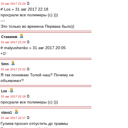
31 авг 2017 22:24
# Los » 31 авг 2017 22:18
просрали все полимеры (с) )))
---
Это только во времена Первака было))
Cтаканов
-
31 авг 2017 22:24
# malyushenko » 31 авг 2017 20:05
+1!
Smn
-
31 авг 2017 22:22
Я так понимаю Толой наш? Почему не
объявляют?
Los
-
31 авг 2017 22:18
просрали все полимеры (с) )))
slava1
-
31 авг 2017 22:17
Гулиев просил отпустить до травмы