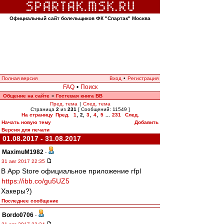
Официальный сайт болельщиков ФК "Спартак" Москва
Полная версия
Вход
•
Регистрация
FAQ
•
Поиск
Общение на сайте
Гостевая книга ВВ
»
Пред. тема
|
След. тема
Страница
2
из
231
[ Сообщений: 11549 ]
На страницу
Пред.
1
,
2
,
3
,
4
,
5
...
231
След.
Начать новую тему
Добавить
Версия для печати
01.08.2017 - 31.08.2017
MaximuM1982
-
31 авг 2017 22:35
В App Store официальное приложение rfpl
https://ibb.co/gu5UZ5
Хакеры?)
Последнее сообщение
Bordo0706
-