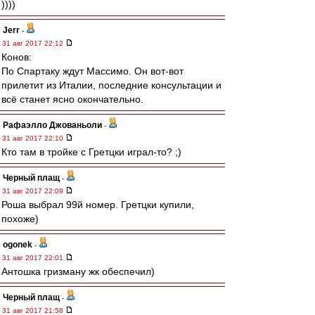
))))
Jerr
-
31 авг 2017 22:12
Конов:
По Спартаку ждут Массимо. Он вот-вот
прилетит из Италии, последние консультации и
всё станет ясно окончательно.
Рафаэлло Джованьоли
-
31 авг 2017 22:10
Кто там в тройке с Гретцки играл-то? ;)
Черный плащ
-
31 авг 2017 22:09
Роша выбрал 99й номер. Гретцки купили,
похоже)
ogonek
-
31 авг 2017 22:01
Антошка гризману жк обеспечил)
Черный плащ
-
31 авг 2017 21:58