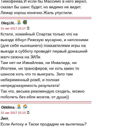
Тимофеева.И если бы Массимо в него верил,
сказал бы шанс будет, но видимо не видит.
Лемар хорош конечно.Жаль упустили.
Oleg.I.N.
-
31 авг 2017 22:17
Кстати, хоккейный Спартак только что на
выезде ёбнул Рижскую мусарню, и неплохими
(для себя нынешнего) показателями игры на
выезде в субботу проведёт первый домашний
матч сезона на ЗИЛе.
Там нет ни Измайлова, ни Инвалида, ни
Ипотеки, ни трансферов, ни хоть каких то
шансов хоть что то выиграть. Зато там
небеременный ромб, и полная
непредсказуемость результата!
Так что, весьма рекомендую сходить, можно
поболеть без ебли мозгов, от души))
Olddima
-
31 авг 2017 22:15
Jerr
,
Если Антоху и Таски продадим не вылетишь?