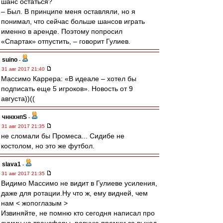
шанс остаться?
– Был. В принципе меня оставляли, но я
понимал, что сейчас больше шансов играть
именно в аренде. Поэтому попросил
«Спартак» отпустить, – говорит Гулиев.
suino
-
31 авг 2017 21:40
Массимо Каррера: «В идеале – хотел бы
подписать еще 5 игроков». Новость от 9
августа))((
чннхнпS
-
31 авг 2017 21:35
не сломали бы Промеса... Сидибе не
костолом, но это же футбол.
slava1
-
31 авг 2017 21:35
Видимо Массимо не видит в Гулиеве усиления,
даже для ротации.Ну что ж, ему видней, чем
нам < жопоглазым >
Извиняйте, не помню кто сегодня написал про