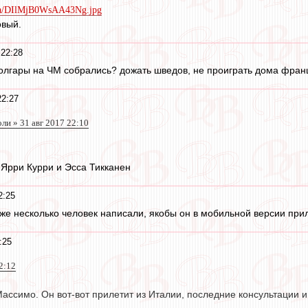
dia/DIlMjB0WsAA43Ng.jpg
овый.
 22:28
олгары на ЧМ собрались? дожать шведов, не проиграть дома фран
22:27
ли » 31 авг 2017 22:10
Ярри Курри и Эсса Тикканен
2:25
 уже несколько человек написали, якобы он в мобильной версии пр
:25
22:12
ассимо. Он вот-вот прилетит из Италии, последние консультации и