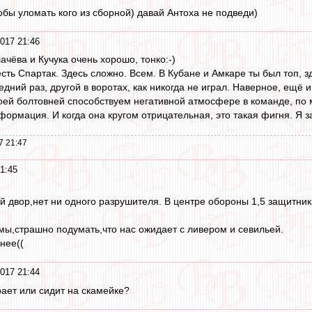
тобы уломать кого из сборной) давай Антоха не подведи)
2017 21:46
ачёва и Кучука очень хорошо, тонко:-)
есть Спартак. Здесь сложно. Всем. В Кубане и Амкаре ты был топ, з
ледний раз, другой в воротах, как никогда не играл. Наверное, ещё
ей болтовней способствуем негативной атмосфере в команде, по мн
ормация. И когда она кругом отрицательная, это такая фигня. Я з
7 21:47
1:45
й двор,нет ни одного разрушителя. В центре обороны 1,5 защитник
ы,страшно подумать,что нас ожидает с ливером и севильей.
нее((
2017 21:44
рает или сидит на скамейке?