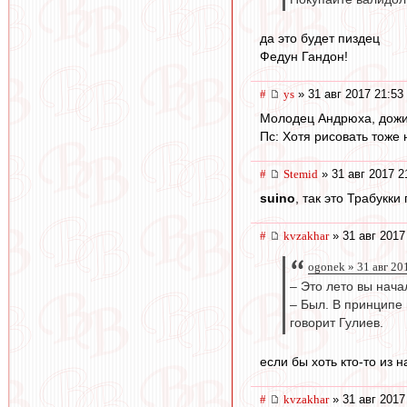
да это будет пиздец
Федун Гандон!
#
ys
» 31 авг 2017 21:53
Молодец Андрюха, дожи
Пс: Хотя рисовать тоже 
#
Stemid
» 31 авг 2017 2
suino
, так это Трабукк
#
kvzakhar
» 31 авг 2017
ogonek » 31 авг 20
– Это лето вы нача
– Был. В принципе 
говорит Гулиев.
если бы хоть кто-то из 
#
kvzakhar
» 31 авг 2017