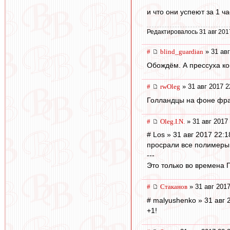
и что они успеют за 1 ч
Редактировалось 31 авг 201
#
blind_guardian
» 31 авг
Обождём. А прессуха ко
#
rwOleg
» 31 авг 2017 2
Голландцы на фоне фран
#
Oleg.I.N.
» 31 авг 2017
# Los » 31 авг 2017 22:1
просрали все полимеры (
---
Это только во времена 
#
Cтаканов
» 31 авг 2017
# malyushenko » 31 авг 
+1!