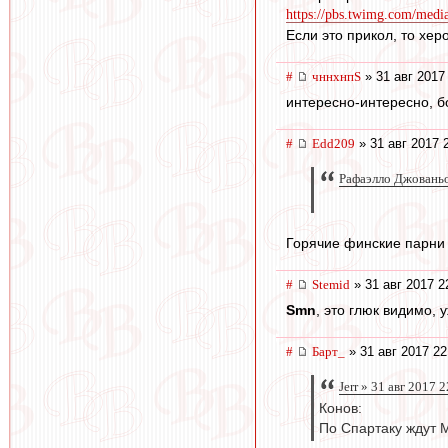
https://pbs.twimg.com/me
Если это прикол, то хер
#
чннхнпS
» 31 авг 2017
интересно-интересно, б
#
Edd209
» 31 авг 2017 
Рафаэлло Джованьо
Горячие финские парни 
#
Stemid
» 31 авг 2017 2
Smn
, это глюк видимо,
#
Барт_
» 31 авг 2017 22
Jerr » 31 авг 2017 
Конов:
По Спартаку ждут М