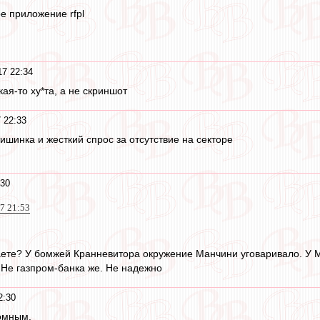
е приложение rfpl
17 22:34
кая-то ху*та, а не скриншот
 22:33
тишинка и жесткий спрос за отсутствие на секторе
:30
17 21:53
аете? У бомжей Кранневитора окружение Манчини уговаривало. У М
 Не газпром-банка же. Не надежно
2:30
омным.