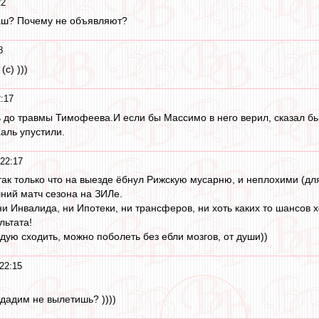
22
аш? Почему не объявляют?
8
с) )))
2:17
ь до травмы Тимофеева.И если бы Массимо в него верил, сказал бы 
аль упустили.
 22:17
так только что на выезде ёбнул Рижскую мусарню, и неплохими (дл
ний матч сезона на ЗИЛе.
и Инвалида, ни Ипотеки, ни трансферов, ни хоть каких то шансов 
льтата!
дую сходить, можно поболеть без ебли мозгов, от души))
22:15
одадим не вылетишь? ))))