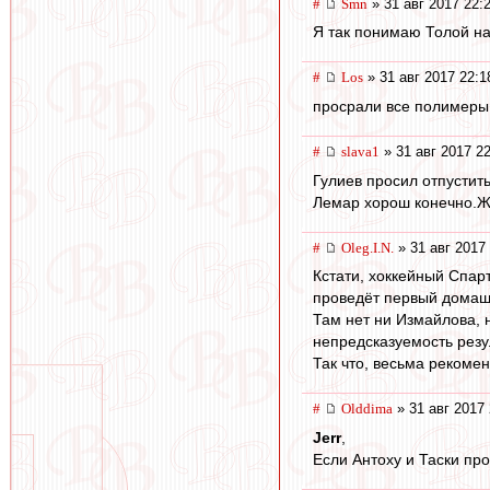
#
Smn
» 31 авг 2017 22:
Я так понимаю Толой н
#
Los
» 31 авг 2017 22:1
просрали все полимеры (
#
slava1
» 31 авг 2017 2
Гулиев просил отпустит
Лемар хорош конечно.Ж
#
Oleg.I.N.
» 31 авг 2017
Кстати, хоккейный Спар
проведёт первый домаш
Там нет ни Измайлова, н
непредсказуемость резу
Так что, весьма рекомен
#
Olddima
» 31 авг 2017 
Jerr
,
Если Антоху и Таски пр