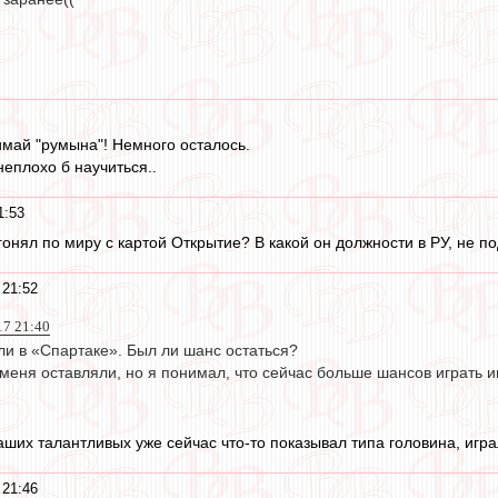
май "румына"! Немного осталось.
неплохо б научиться..
1:53
и гонял по миру с картой Открытие? В какой он должности в РУ, не
 21:52
17 21:40
ли в «Спартаке». Был ли шанс остаться?
меня оставляли, но я понимал, что сейчас больше шансов играть и
наших талантливых уже сейчас что-то показывал типа головина, игра
 21:46