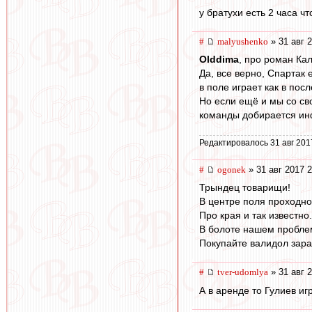
у братухи есть 2 часа ч
#
malyushenko
» 31 авг 
Olddima
, про роман Кал
Да, все верно, Спартак 
в поле играет как в пос
Но если ещё и мы со сво
команды добирается инф
Редактировалось 31 авг 201
#
ogonek
» 31 авг 2017 2
Трындец товарищи!
В центре поля проходно
Про края и так известно.
В болоте нашем проблем
Покупайте валидол зара
#
tver-udomlya
» 31 авг 
А в аренде то Гулиев иг