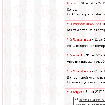
#
Jerr
» 31 авг 2017 22:1
Конов:
По Спартаку ждут Масси
#
Рафаэлло Джованьоли
»
Кто там в тройке с Гретц
#
Черный плащ
» 31 авг 
Роша выбрал 99й номер.
#
ogonek
» 31 авг 2017 2
Антошка гризману жк об
#
Черный плащ
» 31 авг 
В спортивной журналис
Поэтому удивляться неч
#
Sergyn
» 31 авг 2017 2
ogonek » 31 авг 20
Покупайте валидол