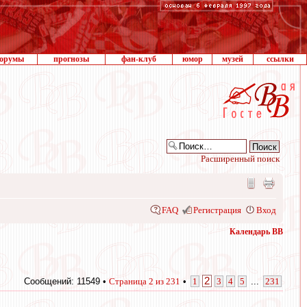
орумы
прогнозы
фан-клуб
юмор
музей
ссылки
Расширенный поиск
FAQ
Регистрация
Вход
Календарь ВВ
2
Сообщений: 11549 •
Страница
2
из
231
•
1
3
4
5
...
231