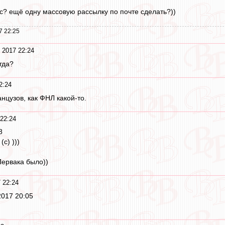
ас? ещё одну массовую рассылку по почте сделать?))
7 22:25
 2017 22:24
гда?
2:24
цузов, как ФНЛ какой-то.
 22:24
8
с) )))
Первака было))
 22:24
2017 20:05