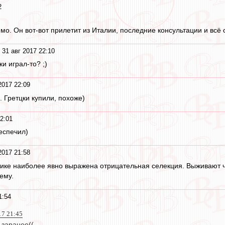
2
мо. Он вот-вот прилетит из Италии, последние консультации и всё 
 31 авг 2017 22:10
ки играл-то? ;)
2017 22:09
 Гретцки купили, похоже)
2:01
еспечил)
2017 21:58
тике наиболее явно выражена отрицательная селекция. Выживают 
ему.
1:54
17 21:45
 заранее((