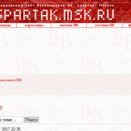
оманда
карта мира
магазин ВВ
гостевая ВВ
ф
вая книга ВВ
17
г 2017 22:35