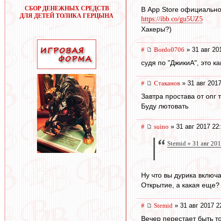
СБОР ДЕНЕЖНЫХ СРЕДСТВ
В App Store официально
ДЛЯ ДЕТЕЙ ТОЛИКА ГЕРЦЫНА
https://ibb.co/gu5UZ5
Хакеры?)
#
Bordo0706
» 31 авг 20
судя по "ДжикиА", это ка
#
Cтаканов
» 31 авг 2017
Завтра простава от опг 
Буду лютовать
#
suino
» 31 авг 2017 22
Stemid » 31 авг 20
Ну что вы дурика включ
Открытие, а какая еще?
#
Stemid
» 31 авг 2017 2
Вечер перестает быть т