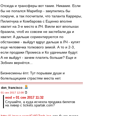
Отсюда и трансферы вот такие. Никакие. Если
бы не попался Марибор - закупились бы
покруче, а так посчитали, что таланта Карреры,
Пилипчука и Комбарова с Ещенко вполне
хватит на 3-е место в ЛЧ. Взяли вот впопыхах
бразила, чтоб их совсем не застебали,да и
хватит. А дальше сориентируются по
обстановке - выйдут вдруг дальше в ЛЧ - купят
еще человечка толкового зимой. А то и 2-3,
если продажи Промеса и Ко удачными будут.
А не выйдут - зачем платить больше? Еще и
Зобнин вернётся...
Бизнесмены ёпт. Тут порывам души и
болельщицким страстям места нет.
don_francisco
-
01 сен 2017 12:08
wod » 01 сен 2017 11:32
Слушайте, а куда исчезла продажа билетов
на ливер с tickets.spartak.com?