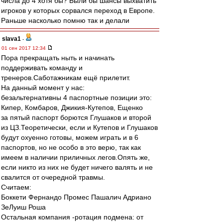
числа до 4 хотя бы? Были бы шансы выхватить
игроков у которых сорвался переход в Европе.
Раньше насколько помню так и делали
slava1
-
01 сен 2017 12:34
Пора прекращать ныть и начинать
поддерживать команду и
тренеров.Саботажникам ещё прилетит.
На данный момент у нас:
безальтернативны 4 паспортные позиции это:
Кипер, Комбаров, Джикия-Кутепов, Ещенко
за пятый паспорт борются Глушаков и второй
из ЦЗ.Теоретически, если и Кутепов и Глушаков
будут охуенно готовы, можем играть и в 6
паспортов, но не особо в это верю, так как
имеем в наличии приличных легов.Опять же,
если никто из них не будет ничего валять и не
свалится от очередной травмы.
Считаем:
Боккети Фернандо Промес Пашалич Адриано
ЗеЛуиш Роша
Остальная компания -ротация подмена: от