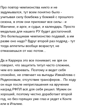
Про повтор чемпионства никто и не
задумывался, тут всем понятно было -
учитывая силу бомбежа у бомжей с прошлого
сезона, в этом они приложат все силы - и
Манчини, и арги, и судьи, и календарь. Просто
медалька для нашего РУ будет достаточной.
Это болельщикам чемпионство подавай, а им
разве оно надо? Вдруг второй раз подряд - тут
тогда аппетиты вообще возрастут, не
отмахаешься от нас потом...
Да и Каррера это все понимает, не зря он
говорил, что защитить титул часто сложнее,
чем его завоевать. Поэтому и ведет себя
спокойно, не отвечает на выпады Измайлова с
Родионовым, отсутствие трансферов... По ходу
он еще после неприглашения на вручение
наград РФПЛ всё для себя решил. Мужик он
хороший, поэтому честно доработает второй
год, но без горящих уже глаз и уедет к Конте
или в Италию.