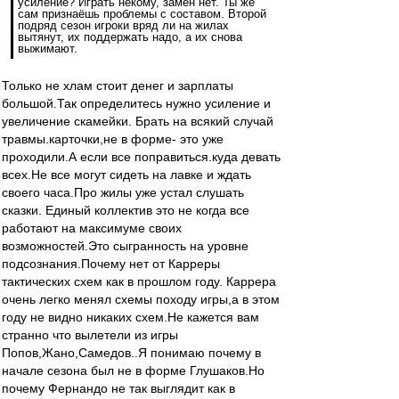
усиление? Играть некому, замен нет. Ты же
сам признаёшь проблемы с составом. Второй
подряд сезон игроки вряд ли на жилах
вытянут, их поддержать надо, а их снова
выжимают.
Только не хлам стоит денег и зарплаты
большой.Так определитесь нужно усиление и
увеличение скамейки. Брать на всякий случай
травмы.карточки,не в форме- это уже
проходили.А если все поправиться.куда девать
всех.Не все могут сидеть на лавке и ждать
своего часа.Про жилы уже устал слушать
сказки. Единый коллектив это не когда все
работают на максимуме своих
возможностей.Это сыгранность на уровне
подсознания.Почему нет от Карреры
тактических схем как в прошлом году. Каррера
очень легко менял схемы походу игры,а в этом
году не видно никаких схем.Не кажется вам
странно что вылетели из игры
Попов,Жано,Самедов..Я понимаю почему в
начале сезона был не в форме Глушаков.Но
почему Фернандо не так выглядит как в