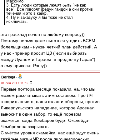
Массимо.
3. Есть люди которые любят быть "не как
все". Все говорят федун гандон а они против
течения и это в кайф.
4. Ну и заказуху я бы тоже не стал
исключать.
этот расклад вечен по любому вопросу))
Поэтому нельзя даже пытаться угодить ВСЕМ
болельщикам - нужен четкий план действий. А
у нас - тренер просит ЦЗ ("если выбирать
между Луаном и Гараем- я предпочту Гарая") -
а ему привозят Рошу))
Berloga
-
01 сен 2017 11:52
Первые полтора месяца показали, на, что мы
можем рассчитывать этим составом. Про ЛЧ
говорить нечего, наши фланги обороны, против
Ливерпульского нападение, которое Арсенал
выносит в один забор, то ещё поревом
окажется, когда Комбаров будет Окслейда-
Чембрелена закрывать.
С учётом уровня скамейки, нас ещё ждут очень
тяжёлые матчи ЧР после лигочемпионских