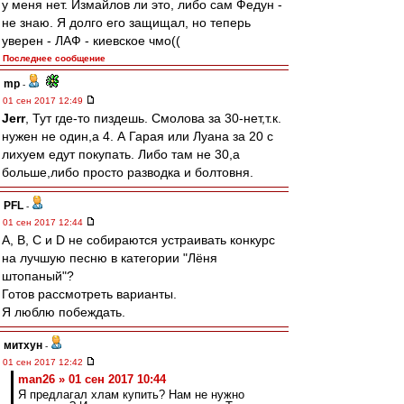
у меня нет. Измайлов ли это, либо сам Федун -
не знаю. Я долго его защищал, но теперь
уверен - ЛАФ - киевское чмо((
Последнее сообщение
mp
-
01 сен 2017 12:49
Jerr
, Тут где-то пиздешь. Смолова за 30-нет,т.к.
нужен не один,а 4. А Гарая или Луана за 20 с
лихуем едут покупать. Либо там не 30,а
больше,либо просто разводка и болтовня.
PFL
-
01 сен 2017 12:44
A, B, C и D не собираются устраивать конкурс
на лучшую песню в категории "Лёня
штопаный"?
Готов рассмотреть варианты.
Я люблю побеждать.
митхун
-
01 сен 2017 12:42
man26 » 01 сен 2017 10:44
Я предлагал хлам купить? Нам не нужно