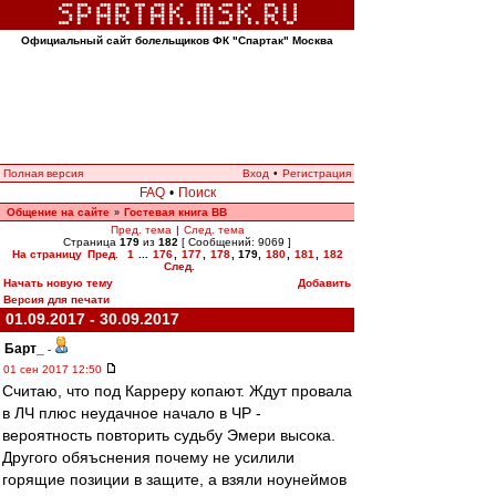
Официальный сайт болельщиков ФК "Спартак" Москва
Полная версия
Вход
•
Регистрация
FAQ
•
Поиск
Общение на сайте
Гостевая книга ВВ
»
Пред. тема
|
След. тема
Страница
179
из
182
[ Сообщений: 9069 ]
На страницу
Пред.
1
...
176
,
177
,
178
,
179
,
180
,
181
,
182
След.
Начать новую тему
Добавить
Версия для печати
01.09.2017 - 30.09.2017
Барт_
-
01 сен 2017 12:50
Считаю, что под Карреру копают. Ждут провала
в ЛЧ плюс неудачное начало в ЧР -
вероятность повторить судьбу Эмери высока.
Другого обяъснения почему не усилили
горящие позиции в защите, а взяли ноунеймов