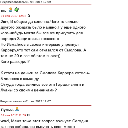
Редактировалось 01 сен 2017 12:09
mp
-
01 сен 2017 12:03
Jerr
, В общем да конечно.Чего-то сильно
другого ожидать было наивно.Ну еще одного
кого-нибудь могли бы все же прикупить для
порядка.Защитничка толкового.
Но Измайлов в своем интервью упрекнул
Карреру,что тот сам отказался от Смолова. А
там не 20 и все об этом знают))
Кого разводил?
К стати на деньги за Смолова Каррера хотел 4-
5 человек в команду.
Откуда тогда взялись все эти Гараи,ньянги и
Луаны со своими ценниками?
Редактировалось 01 сен 2017 12:07
Пупыч
-
01 сен 2017 11:59
wod
, Меня тоже этот вопрос волнует. Сегодня
как раз собирался выкупать свое место.