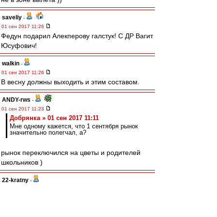
saveliy
-
01 сен 2017 11:26
Федун подарил Алекперову галстук! С ДР Вагит
Юсуфович!
walkin
-
01 сен 2017 11:26
В весну должны выходить и этим составом.
ANDY-rws
-
01 сен 2017 11:23
Добрянка » 01 сен 2017 11:11
Мне одному кажется, что 1 сентября рынок
значительно полегчал, а?
рынок переключился на цветы и родителей
школьников )
22-kratny
-
01 сен 2017 11:22
Красный скорпион
, Мне вот что интересно:
гавноеды разных сортов которые выставляют в