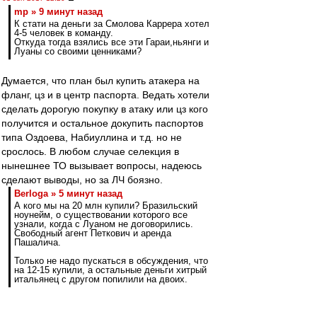
mp » 9 минут назад
К стати на деньги за Смолова Каррера хотел
4-5 человек в команду.
Откуда тогда взялись все эти Гараи,ньянги и
Луаны со своими ценниками?
Думается, что план был купить атакера на
фланг, цз и в центр паспорта. Ведать хотели
сделать дорогую покупку в атаку или цз кого
получится и остальное докупить паспортов
типа Оздоева, Набиуллина и т.д. но не
срослось. В любом случае селекция в
нынешнее ТО вызывает вопросы, надеюсь
сделают выводы, но за ЛЧ боязно.
Berloga » 5 минут назад
А кого мы на 20 млн купили? Бразильский
ноунейм, о существовании которого все
узнали, когда с Луаном не договорились.
Свободный агент Петкович и аренда
Пашалича.
Только не надо пускаться в обсуждения, что
на 12-15 купили, а остальные деньги хитрый
итальянец с другом попилили на двоих.