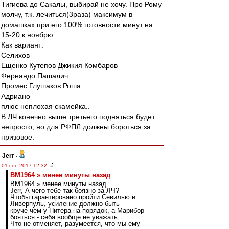
Тигиева до Сакалы, выбирай не хочу. Про Рому
молчу, т.к. лечиться(3раза) макcимум в
домашках при его 100% готовности минут на
15-20 к ноябрю.
Как вариант:
Cелихов
Ещенко Кутепов Джикия Комбаров
Фернандо Пашалич
Промес Глушаков Роша
Адриано
плюс неплохая скамейка..
В ЛЧ конечно выше третьего подняться будет
непросто, но для РФПЛ должны бороться за
призовое.
Jerr
-
01 сен 2017 12:32
BM1964 » менее минуты назад
BM1964 » менее минуты назад
Jerr, А чего тебе так боязно за ЛЧ?
Чтобы гарантировано пройти Севилью и
Ливерпуль, усиление должно быть
круче чем у Питера на порядок, а Марибор
бояться - себя вообще не уважать.
Что не отменяет, разумеется, что мы ему