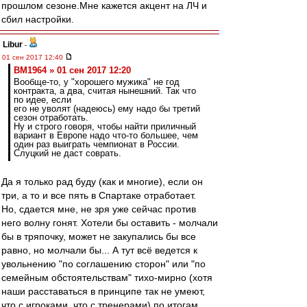
прошлом сезоне.Мне кажется акцент на ЛЧ и
сбил настройки.
Libur
-
01 сен 2017 12:40
BM1964 » 01 сен 2017 12:20
Вообще-то, у "хорошего мужика" не год
контракта, а два, считая нынешний. Так что
по идее, если
его не уволят (надеюсь) ему надо бы третий
сезон отработать.
Ну и строго говоря, чтобы найти приличный
вариант в Европе надо что-то большее, чем
один раз выиграть чемпионат в России.
Слуцкий не даст соврать.
Да я только рад буду (как и многие), если он
три, а то и все пять в Спартаке отработает.
Но, сдается мне, не зря уже сейчас против
него волну гонят. Хотели бы оставить - молчали
бы в тряпочку, может не закупались бы все
равно, но молчали бы... А тут всё ведется к
увольнению "по соглашению сторон" или "по
семейным обстоятельствам" тихо-мирно (хотя
наши расставаться в принципе так не умеют,
что с игроками, что с тренерами) по итогам