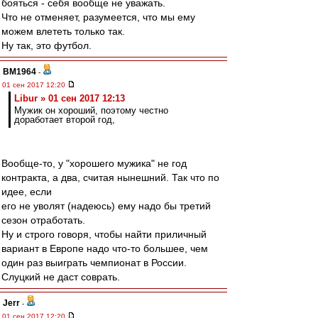
бояться - себя вообще не уважать.
Что не отменяет, разумеется, что мы ему
можем влететь только так.
Ну так, это футбол.
BM1964
-
01 сен 2017 12:20
Libur » 01 сен 2017 12:13
Мужик он хороший, поэтому честно
доработает второй год,
Вообще-то, у "хорошего мужика" не год
контракта, а два, считая нынешний. Так что по
идее, если
его не уволят (надеюсь) ему надо бы третий
сезон отработать.
Ну и строго говоря, чтобы найти приличный
вариант в Европе надо что-то большее, чем
один раз выиграть чемпионат в России.
Слуцкий не даст соврать.
Jerr
-
01 сен 2017 12:20