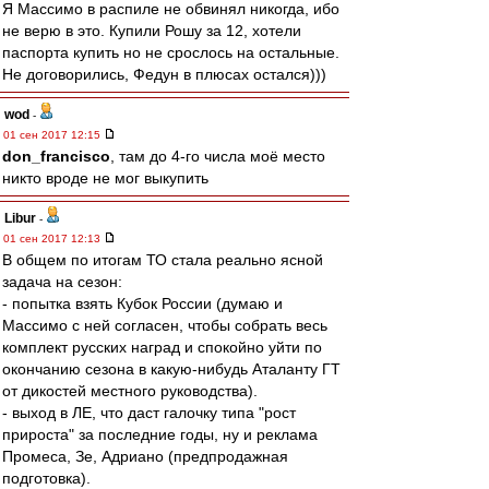
Я Массимо в распиле не обвинял никогда, ибо
не верю в это. Купили Рошу за 12, хотели
паспорта купить но не срослось на остальные.
Не договорились, Федун в плюсах остался)))
wod
-
01 сен 2017 12:15
don_francisco
, там до 4-го числа моё место
никто вроде не мог выкупить
Libur
-
01 сен 2017 12:13
В общем по итогам ТО стала реально ясной
задача на сезон:
- попытка взять Кубок России (думаю и
Массимо с ней согласен, чтобы собрать весь
комплект русских наград и спокойно уйти по
окончанию сезона в какую-нибудь Аталанту ГТ
от дикостей местного руководства).
- выход в ЛЕ, что даст галочку типа "рост
прироста" за последние годы, ну и реклама
Промеса, Зе, Адриано (предпродажная
подготовка).