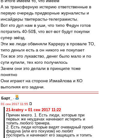
В итоге имеем то, что имеем
А за трансферную истерию ответственные в
первую очередь придворные журналисты и
инсайдеры твитерасты-телеграмисты.
Вот кто дул нам в уши, что типо Федун готов
потратить 40-50$, что вот-вот будут покупки
супер звёзд.
Эти же люди обвиняли Карреру в провале ТО,
типо деньги есть а он никого не покупает
Ток все это лукавство, денег было мало и по
сути купили, тех кого получилось
Зачем они это делали в принципе тоже
понятно
Они играют на стороне Измайлова и КО
выполняя его задачи.
Барт_
-
01 сен 2017 11:55
21-kratny » 01 сен 2017 11:22
Причин много. 1. Есть люди, которые при
первых же неудачах начинают истерить и
топить любого тренера.
2. Есть люди которые видят очевидный проеб
федуна (или его похуизм) но любят
поспорить и начинают его защищать и топить