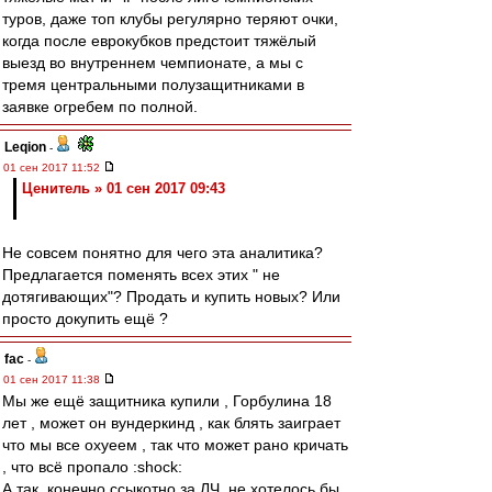
туров, даже топ клубы регулярно теряют очки,
когда после еврокубков предстоит тяжёлый
выезд во внутреннем чемпионате, а мы с
тремя центральными полузащитниками в
заявке огребем по полной.
Leqion
-
01 сен 2017 11:52
Ценитель » 01 сен 2017 09:43
Не совсем понятно для чего эта аналитика?
Предлагается поменять всех этих " не
дотягивающих"? Продать и купить новых? Или
просто докупить ещё ?
fac
-
01 сен 2017 11:38
Мы же ещё защитника купили , Горбулина 18
лет , может он вундеркинд , как блять заиграет
что мы все охуеем , так что может рано кричать
, что всё пропало :shock:
А так ,конечно ссыкотно за ЛЧ ,не хотелось бы