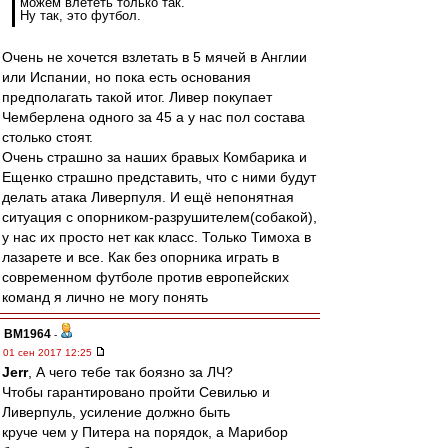
можем влететь только так.
Ну так, это футбол.
Очень не хочется взлетать в 5 мячей в Англии
или Испании, но пока есть основания
предполагать такой итог. Ливер покупает
Чемберлена одного за 45 а у нас пол состава
столько стоят.
Очень страшно за наших бравых Комбарика и
Ещенко страшно представить, что с ними будут
делать атака Ливерпуля. И ещё непонятная
ситуация с опорником-разрушителем(собакой),
у нас их просто нет как класс. Только Тимоха в
лазарете и все. Как без опорника играть в
современном футболе против европейских
команд я лично не могу понять
BM1964
-
01 сен 2017 12:25
Jerr
, А чего тебе так боязно за ЛЧ?
Чтобы гарантировано пройти Севилью и
Ливерпуль, усиление должно быть
круче чем у Питера на порядок, а Марибор