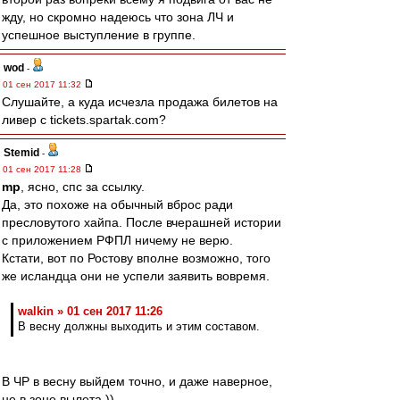
жду, но скромно надеюсь что зона ЛЧ и
успешное выступление в группе.
wod
-
01 сен 2017 11:32
Слушайте, а куда исчезла продажа билетов на
ливер с tickets.spartak.com?
Stemid
-
01 сен 2017 11:28
mp
, ясно, спс за ссылку.
Да, это похоже на обычный вброс ради
пресловутого хайпа. После вчерашней истории
с приложением РФПЛ ничему не верю.
Кстати, вот по Ростову вполне возможно, того
же исландца они не успели заявить вовремя.
walkin » 01 сен 2017 11:26
В весну должны выходить и этим составом.
В ЧР в весну выйдем точно, и даже наверное,
не в зоне вылета ))