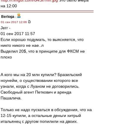
http://i.imgur.com/G4Si7mh.jpg
это было вчера
на 12:00
Berloga
-
01 сен 2017 12:06
Jerr -
01 сен 2017 11:57
Если хорошо подумать, то выясняется, что
никто никого не нае..л
Выделил 20$, что в принципе для ФКСМ не
плохо
А кого мы на 20 млн купили? Бразильский
ноунейм, о существовании которого все
узнали, когда с Луаном не договорились.
Свободный агент Петкович и аренда
Пашалича.
Только не надо пускаться в обсуждения, что на
12-15 купили, а остальные деньги хитрый
итальянец с другом попилили на двоих.