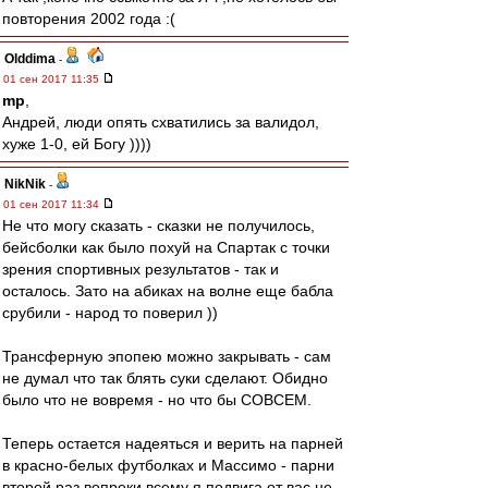
повторения 2002 года :(
Olddima
-
01 сен 2017 11:35
mp
,
Андрей, люди опять схватились за валидол,
хуже 1-0, ей Богу ))))
NikNik
-
01 сен 2017 11:34
Нe что могу сказать - сказки не получилось,
бейсболки как было похуй на Спартак с точки
зрения спортивных результатов - так и
осталось. Зато на абиках на волне еще бабла
срубили - народ то поверил ))
Трансферную эпопею можно закрывать - сам
не думал что так блять суки сделают. Обидно
было что не вовремя - но что бы СОВСЕМ.
Теперь остается надеяться и верить на парней
в красно-белых футболках и Массимо - парни
второй раз вопреки всему я подвига от вас не