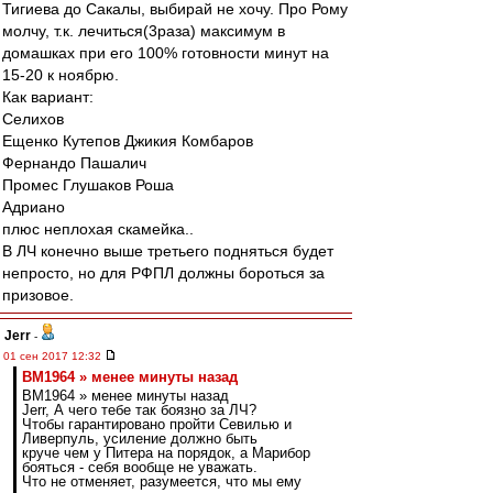
Тигиева до Сакалы, выбирай не хочу. Про Рому
молчу, т.к. лечиться(3раза) макcимум в
домашках при его 100% готовности минут на
15-20 к ноябрю.
Как вариант:
Cелихов
Ещенко Кутепов Джикия Комбаров
Фернандо Пашалич
Промес Глушаков Роша
Адриано
плюс неплохая скамейка..
В ЛЧ конечно выше третьего подняться будет
непросто, но для РФПЛ должны бороться за
призовое.
Jerr
-
01 сен 2017 12:32
BM1964 » менее минуты назад
BM1964 » менее минуты назад
Jerr, А чего тебе так боязно за ЛЧ?
Чтобы гарантировано пройти Севилью и
Ливерпуль, усиление должно быть
круче чем у Питера на порядок, а Марибор
бояться - себя вообще не уважать.
Что не отменяет, разумеется, что мы ему