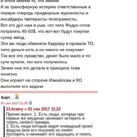
В итоге имеем то, что имеем
А за трансферную истерию ответственные в
первую очередь придворные журналисты и
инсайдеры твитерасты-телеграмисты.
Вот кто дул нам в уши, что типо Федун готов
потратить 40-50$, что вот-вот будут покупки
супер звёзд.
Эти же люди обвиняли Карреру в провале ТО,
типо деньги есть а он никого не покупает
Ток все это лукавство, денег было мало и по
сути купили, тех кого получилось
Зачем они это делали в принципе тоже
понятно
Они играют на стороне Измайлова и КО
выполняя его задачи.
Барт_
-
01 сен 2017 11:55
21-kratny » 01 сен 2017 11:22
Причин много. 1. Есть люди, которые при
первых же неудачах начинают истерить и
топить любого тренера.
2. Есть люди которые видят очевидный проеб
федуна (или его похуизм) но любят
поспорить и начинают его защищать и топить