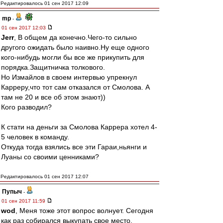
Редактировалось 01 сен 2017 12:09
mp
-
01 сен 2017 12:03
Jerr
, В общем да конечно.Чего-то сильно
другого ожидать было наивно.Ну еще одного
кого-нибудь могли бы все же прикупить для
порядка.Защитничка толкового.
Но Измайлов в своем интервью упрекнул
Карреру,что тот сам отказался от Смолова. А
там не 20 и все об этом знают))
Кого разводил?
К стати на деньги за Смолова Каррера хотел 4-
5 человек в команду.
Откуда тогда взялись все эти Гараи,ньянги и
Луаны со своими ценниками?
Редактировалось 01 сен 2017 12:07
Пупыч
-
01 сен 2017 11:59
wod
, Меня тоже этот вопрос волнует. Сегодня
как раз собирался выкупать свое место.