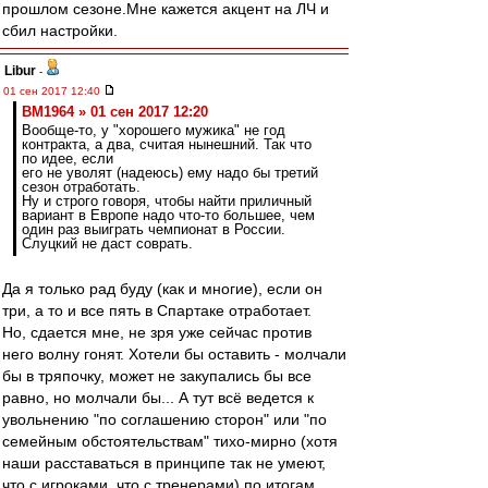
прошлом сезоне.Мне кажется акцент на ЛЧ и
сбил настройки.
Libur
-
01 сен 2017 12:40
BM1964 » 01 сен 2017 12:20
Вообще-то, у "хорошего мужика" не год
контракта, а два, считая нынешний. Так что
по идее, если
его не уволят (надеюсь) ему надо бы третий
сезон отработать.
Ну и строго говоря, чтобы найти приличный
вариант в Европе надо что-то большее, чем
один раз выиграть чемпионат в России.
Слуцкий не даст соврать.
Да я только рад буду (как и многие), если он
три, а то и все пять в Спартаке отработает.
Но, сдается мне, не зря уже сейчас против
него волну гонят. Хотели бы оставить - молчали
бы в тряпочку, может не закупались бы все
равно, но молчали бы... А тут всё ведется к
увольнению "по соглашению сторон" или "по
семейным обстоятельствам" тихо-мирно (хотя
наши расставаться в принципе так не умеют,
что с игроками, что с тренерами) по итогам