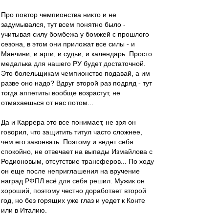
Про повтор чемпионства никто и не
задумывался, тут всем понятно было -
учитывая силу бомбежа у бомжей с прошлого
сезона, в этом они приложат все силы - и
Манчини, и арги, и судьи, и календарь. Просто
медалька для нашего РУ будет достаточной.
Это болельщикам чемпионство подавай, а им
разве оно надо? Вдруг второй раз подряд - тут
тогда аппетиты вообще возрастут, не
отмахаешься от нас потом...
Да и Каррера это все понимает, не зря он
говорил, что защитить титул часто сложнее,
чем его завоевать. Поэтому и ведет себя
спокойно, не отвечает на выпады Измайлова с
Родионовым, отсутствие трансферов... По ходу
он еще после неприглашения на вручение
наград РФПЛ всё для себя решил. Мужик он
хороший, поэтому честно доработает второй
год, но без горящих уже глаз и уедет к Конте
или в Италию.