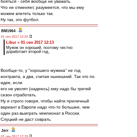
бояться - себя вообще не уважать.
Что не отменяет, разумеется, что мы ему
можем влететь только так.
Ну так, это футбол.
BM1964
-
01 сен 2017 12:20
Libur » 01 сен 2017 12:13
Мужик он хороший, поэтому честно
доработает второй год,
Вообще-то, у "хорошего мужика" не год
контракта, а два, считая нынешний. Так что по
идее, если
его не уволят (надеюсь) ему надо бы третий
сезон отработать.
Ну и строго говоря, чтобы найти приличный
вариант в Европе надо что-то большее, чем
один раз выиграть чемпионат в России.
Слуцкий не даст соврать.
Jerr
-
01 сен 2017 12:20