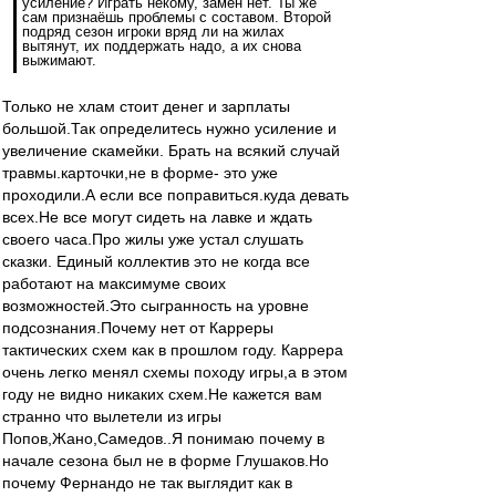
усиление? Играть некому, замен нет. Ты же
сам признаёшь проблемы с составом. Второй
подряд сезон игроки вряд ли на жилах
вытянут, их поддержать надо, а их снова
выжимают.
Только не хлам стоит денег и зарплаты
большой.Так определитесь нужно усиление и
увеличение скамейки. Брать на всякий случай
травмы.карточки,не в форме- это уже
проходили.А если все поправиться.куда девать
всех.Не все могут сидеть на лавке и ждать
своего часа.Про жилы уже устал слушать
сказки. Единый коллектив это не когда все
работают на максимуме своих
возможностей.Это сыгранность на уровне
подсознания.Почему нет от Карреры
тактических схем как в прошлом году. Каррера
очень легко менял схемы походу игры,а в этом
году не видно никаких схем.Не кажется вам
странно что вылетели из игры
Попов,Жано,Самедов..Я понимаю почему в
начале сезона был не в форме Глушаков.Но
почему Фернандо не так выглядит как в