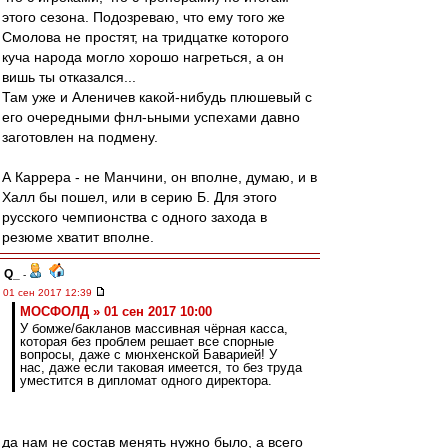
этого сезона. Подозреваю, что ему того же
Смолова не простят, на тридцатке которого
куча народа могло хорошо нагреться, а он
вишь ты отказался...
Там уже и Аленичев какой-нибудь плюшевый с
его очередными фнл-ьными успехами давно
заготовлен на подмену.
А Каррера - не Манчини, он вполне, думаю, и в
Халл бы пошел, или в серию Б. Для этого
русского чемпионства с одного захода в
резюме хватит вполне.
Q_
-
01 сен 2017 12:39
МОСФОЛД » 01 сен 2017 10:00
У бомже/бакланов массивная чёрная касса,
которая без проблем решает все спорные
вопросы, даже с мюнхенской Баварией! У
нас, даже если таковая имеется, то без труда
уместится в дипломат одного директора.
да нам не состав менять нужно было, а всего