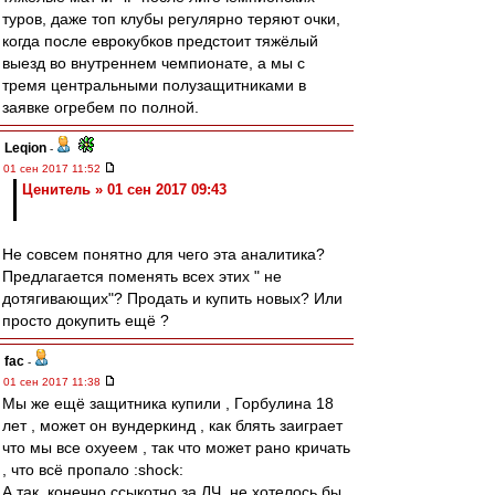
туров, даже топ клубы регулярно теряют очки,
когда после еврокубков предстоит тяжёлый
выезд во внутреннем чемпионате, а мы с
тремя центральными полузащитниками в
заявке огребем по полной.
Leqion
-
01 сен 2017 11:52
Ценитель » 01 сен 2017 09:43
Не совсем понятно для чего эта аналитика?
Предлагается поменять всех этих " не
дотягивающих"? Продать и купить новых? Или
просто докупить ещё ?
fac
-
01 сен 2017 11:38
Мы же ещё защитника купили , Горбулина 18
лет , может он вундеркинд , как блять заиграет
что мы все охуеем , так что может рано кричать
, что всё пропало :shock:
А так ,конечно ссыкотно за ЛЧ ,не хотелось бы