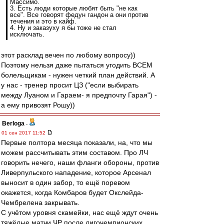
Массимо.
3. Есть люди которые любят быть "не как
все". Все говорят федун гандон а они против
течения и это в кайф.
4. Ну и заказуху я бы тоже не стал
исключать.
этот расклад вечен по любому вопросу))
Поэтому нельзя даже пытаться угодить ВСЕМ
болельщикам - нужен четкий план действий. А
у нас - тренер просит ЦЗ ("если выбирать
между Луаном и Гараем- я предпочту Гарая") -
а ему привозят Рошу))
Berloga
-
01 сен 2017 11:52
Первые полтора месяца показали, на, что мы
можем рассчитывать этим составом. Про ЛЧ
говорить нечего, наши фланги обороны, против
Ливерпульского нападение, которое Арсенал
выносит в один забор, то ещё поревом
окажется, когда Комбаров будет Окслейда-
Чембрелена закрывать.
С учётом уровня скамейки, нас ещё ждут очень
тяжёлые матчи ЧР после лигочемпионских