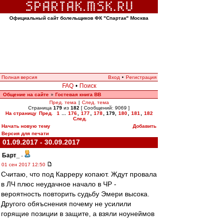
Официальный сайт болельщиков ФК "Спартак" Москва
Полная версия
Вход
•
Регистрация
FAQ
•
Поиск
Общение на сайте
Гостевая книга ВВ
»
Пред. тема
|
След. тема
Страница
179
из
182
[ Сообщений: 9069 ]
На страницу
Пред.
1
...
176
,
177
,
178
,
179
,
180
,
181
,
182
След.
Начать новую тему
Добавить
Версия для печати
01.09.2017 - 30.09.2017
Барт_
-
01 сен 2017 12:50
Считаю, что под Карреру копают. Ждут провала
в ЛЧ плюс неудачное начало в ЧР -
вероятность повторить судьбу Эмери высока.
Другого обяъснения почему не усилили
горящие позиции в защите, а взяли ноунеймов