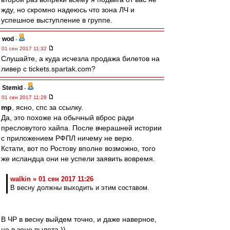
жду, но скромно надеюсь что зона ЛЧ и
успешное выступление в группе.
wod
-
01 сен 2017 11:32
Слушайте, а куда исчезла продажа билетов на
ливер с tickets.spartak.com?
Stemid
-
01 сен 2017 11:28
mp
, ясно, спс за ссылку.
Да, это похоже на обычный вброс ради
пресловутого хайпа. После вчерашней истории
с приложением РФПЛ ничему не верю.
Кстати, вот по Ростову вполне возможно, того
же исландца они не успели заявить вовремя.
walkin » 01 сен 2017 11:26
В весну должны выходить и этим составом.
В ЧР в весну выйдем точно, и даже наверное,
не в зоне вылета ))