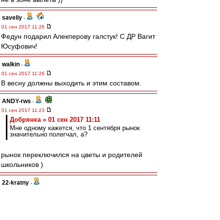
saveliy
-
01 сен 2017 11:26
Федун подарил Алекперову галстук! С ДР Вагит
Юсуфович!
walkin
-
01 сен 2017 11:26
В весну должны выходить и этим составом.
ANDY-rws
-
01 сен 2017 11:23
Добрянка » 01 сен 2017 11:11
Мне одному кажется, что 1 сентября рынок
значительно полегчал, а?
рынок переключился на цветы и родителей
школьников )
22-kratny
-
01 сен 2017 11:22
Красный скорпион
, Мне вот что интересно:
гавноеды разных сортов которые выставляют в