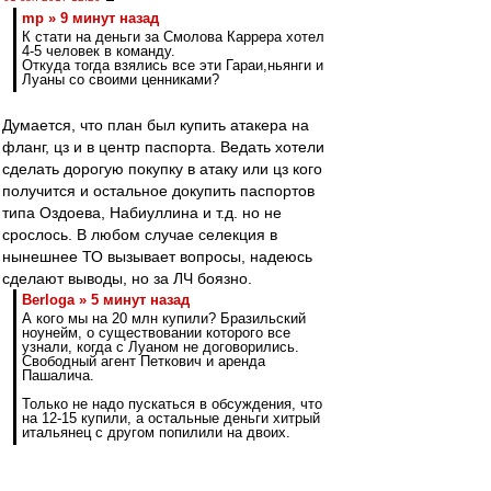
mp » 9 минут назад
К стати на деньги за Смолова Каррера хотел
4-5 человек в команду.
Откуда тогда взялись все эти Гараи,ньянги и
Луаны со своими ценниками?
Думается, что план был купить атакера на
фланг, цз и в центр паспорта. Ведать хотели
сделать дорогую покупку в атаку или цз кого
получится и остальное докупить паспортов
типа Оздоева, Набиуллина и т.д. но не
срослось. В любом случае селекция в
нынешнее ТО вызывает вопросы, надеюсь
сделают выводы, но за ЛЧ боязно.
Berloga » 5 минут назад
А кого мы на 20 млн купили? Бразильский
ноунейм, о существовании которого все
узнали, когда с Луаном не договорились.
Свободный агент Петкович и аренда
Пашалича.
Только не надо пускаться в обсуждения, что
на 12-15 купили, а остальные деньги хитрый
итальянец с другом попилили на двоих.