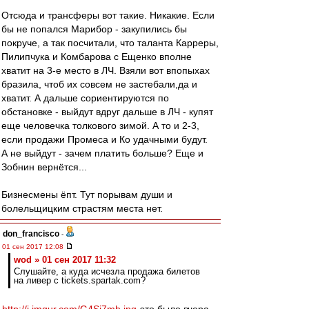
Отсюда и трансферы вот такие. Никакие. Если
бы не попался Марибор - закупились бы
покруче, а так посчитали, что таланта Карреры,
Пилипчука и Комбарова с Ещенко вполне
хватит на 3-е место в ЛЧ. Взяли вот впопыхах
бразила, чтоб их совсем не застебали,да и
хватит. А дальше сориентируются по
обстановке - выйдут вдруг дальше в ЛЧ - купят
еще человечка толкового зимой. А то и 2-3,
если продажи Промеса и Ко удачными будут.
А не выйдут - зачем платить больше? Еще и
Зобнин вернётся...
Бизнесмены ёпт. Тут порывам души и
болельщицким страстям места нет.
don_francisco
-
01 сен 2017 12:08
wod » 01 сен 2017 11:32
Слушайте, а куда исчезла продажа билетов
на ливер с tickets.spartak.com?