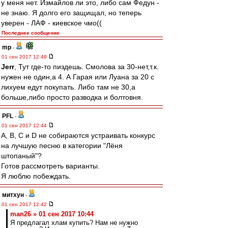
у меня нет. Измайлов ли это, либо сам Федун -
не знаю. Я долго его защищал, но теперь
уверен - ЛАФ - киевское чмо((
Последнее сообщение
mp
-
01 сен 2017 12:49
Jerr
, Тут где-то пиздешь. Смолова за 30-нет,т.к.
нужен не один,а 4. А Гарая или Луана за 20 с
лихуем едут покупать. Либо там не 30,а
больше,либо просто разводка и болтовня.
PFL
-
01 сен 2017 12:44
A, B, C и D не собираются устраивать конкурс
на лучшую песню в категории "Лёня
штопаный"?
Готов рассмотреть варианты.
Я люблю побеждать.
митхун
-
01 сен 2017 12:42
man26 » 01 сен 2017 10:44
Я предлагал хлам купить? Нам не нужно