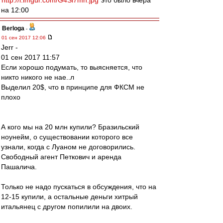
http://i.imgur.com/G4Si7mh.jpg
это было вчера
на 12:00
Berloga
-
01 сен 2017 12:06
Jerr -
01 сен 2017 11:57
Если хорошо подумать, то выясняется, что
никто никого не нае..л
Выделил 20$, что в принципе для ФКСМ не
плохо
А кого мы на 20 млн купили? Бразильский
ноунейм, о существовании которого все
узнали, когда с Луаном не договорились.
Свободный агент Петкович и аренда
Пашалича.
Только не надо пускаться в обсуждения, что на
12-15 купили, а остальные деньги хитрый
итальянец с другом попилили на двоих.