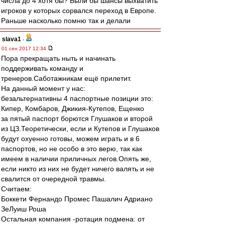
числа до 4 хотя бы? Были бы шансы выхватить
игроков у которых сорвался переход в Европе.
Раньше насколько помню так и делали
slava1
-
01 сен 2017 12:34
Пора прекращать ныть и начинать
поддерживать команду и
тренеров.Саботажникам ещё прилетит.
На данный момент у нас:
безальтернативны 4 паспортные позиции это:
Кипер, Комбаров, Джикия-Кутепов, Ещенко
за пятый паспорт борются Глушаков и второй
из ЦЗ.Теоретически, если и Кутепов и Глушаков
будут охуенно готовы, можем играть и в 6
паспортов, но не особо в это верю, так как
имеем в наличии приличных легов.Опять же,
если никто из них не будет ничего валять и не
свалится от очередной травмы.
Считаем:
Боккети Фернандо Промес Пашалич Адриано
ЗеЛуиш Роша
Остальная компания -ротация подмена: от