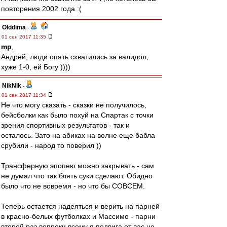
повторения 2002 года :(
Olddima
-
01 сен 2017 11:35
mp
,
Андрей, люди опять схватились за валидол,
хуже 1-0, ей Богу ))))
NikNik
-
01 сен 2017 11:34
Нe что могу сказать - сказки не получилось,
бейсболки как было похуй на Спартак с точки
зрения спортивных результатов - так и
осталось. Зато на абиках на волне еще бабла
срубили - народ то поверил ))
Трансферную эпопею можно закрывать - сам
не думал что так блять суки сделают. Обидно
было что не вовремя - но что бы СОВСЕМ.
Теперь остается надеяться и верить на парней
в красно-белых футболках и Массимо - парни
второй раз вопреки всему я подвига от вас не