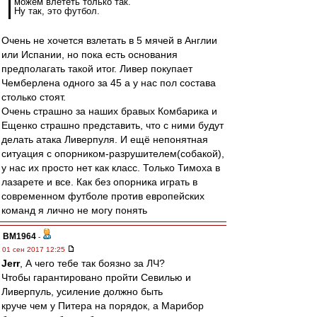
можем влететь только так.
Ну так, это футбол.
Очень не хочется взлетать в 5 мячей в Англии
или Испании, но пока есть основания
предполагать такой итог. Ливер покупает
Чемберлена одного за 45 а у нас пол состава
столько стоят.
Очень страшно за наших бравых Комбарика и
Ещенко страшно представить, что с ними будут
делать атака Ливерпуля. И ещё непонятная
ситуация с опорником-разрушителем(собакой),
у нас их просто нет как класс. Только Тимоха в
лазарете и все. Как без опорника играть в
современном футболе против европейских
команд я лично не могу понять
BM1964
-
01 сен 2017 12:25
Jerr
, А чего тебе так боязно за ЛЧ?
Чтобы гарантировано пройти Севилью и
Ливерпуль, усиление должно быть
круче чем у Питера на порядок, а Марибор