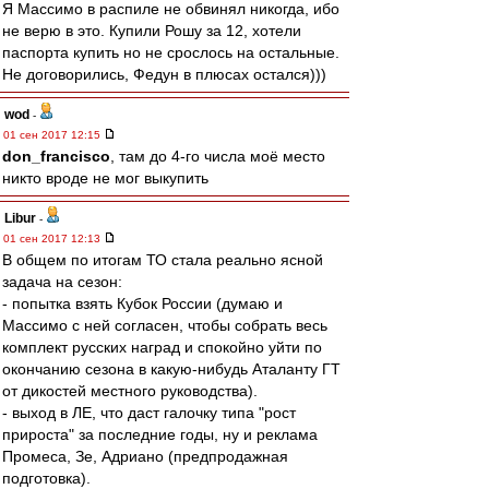
Я Массимо в распиле не обвинял никогда, ибо
не верю в это. Купили Рошу за 12, хотели
паспорта купить но не срослось на остальные.
Не договорились, Федун в плюсах остался)))
wod
-
01 сен 2017 12:15
don_francisco
, там до 4-го числа моё место
никто вроде не мог выкупить
Libur
-
01 сен 2017 12:13
В общем по итогам ТО стала реально ясной
задача на сезон:
- попытка взять Кубок России (думаю и
Массимо с ней согласен, чтобы собрать весь
комплект русских наград и спокойно уйти по
окончанию сезона в какую-нибудь Аталанту ГТ
от дикостей местного руководства).
- выход в ЛЕ, что даст галочку типа "рост
прироста" за последние годы, ну и реклама
Промеса, Зе, Адриано (предпродажная
подготовка).