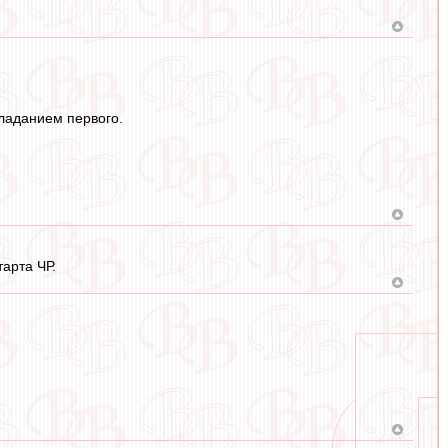
бладанием первого.
арта ЧР.