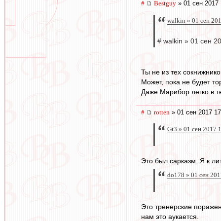
#
Bestguy
» 01 сен 2017 
walkin » 01 сен 20
# walkin » 01 сен 2
Ты не из тех сокнижник
Может, пока не будет т
Даже Марибор легко в т
#
rotten
» 01 сен 2017 17
Gt3 » 01 сен 2017 
Это был сарказм. Я к л
do178 » 01 сен 201
Это тренерские поражен
нам это аукается.