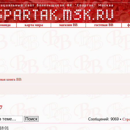
оманда
карта мира
магазин ВВ
гостевая ВВ
ф
вая книга ВВ
17
Сообщений: 9069 •
Стр
18:01