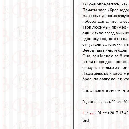
Ты уже определись, как 
Причем здесь Краснодар
массовых дорогих закупо
побороться за что-то се
Твой любимый пример - 
одних типа звезд выкину
вдогонку тех, кого он н
отпускали за копейки тип
Вчера там пилили одни, 
Они, вон Мевлю за 8 куп
взяли посредственность
сразу, как только за не
Наши завалили работу н
бросили пачку денег, чт
...
Как с твоим тезисом, ч
Редактировалось 01 сен 201
#
ys
» 01 сен 2017 17:42
brd
,