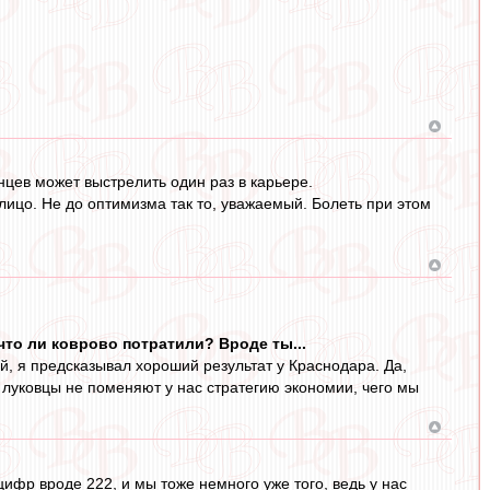
нцев может выстрелить один раз в карьере.
лицо. Не до оптимизма так то, уважаемый. Болеть при этом
 что ли коврово потратили? Вроде ты...
ей, я предсказывал хороший результат у Краснодара. Да,
о луковцы не поменяют у нас стратегию экономии, чего мы
цифр вроде 222, и мы тоже немного уже того, ведь у нас