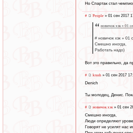
Но Спартак стал чемпио
#
People
» 01 сен 2017 1
новичок хзк » 01 с
# новичок хзк » 01 
Смешно иногда,
Работать надо)
Вот это правильно, да п
#
krash
» 01 сен 2017 17
Denich
Ты молодец, Денис. Пок
#
новичок хзк
» 01 сен 2
Смешно иногда,
Люди определяют уровен
Говорят не усилят нас и
При этом забывают откуд