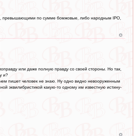
йла, превышающими по сумме бомжовые, либо народным IPO,
лоправду или даже полную правду со своей стороны. Но так,
у и?
О чем пишет человек не знаю. Ну одно видно невооруженным
сной эквилибристикой какую-то одному им известную истину-