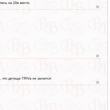
лись на 10е место.
 что детище TRIVа не загнется.
.