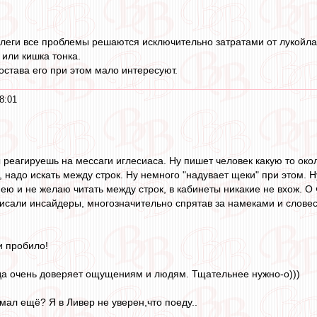
коллеги все проблемы решаются исключительно затратами от луко
 или кишка тонка.
става его при этом мало интересуют.
8:01
ы реагируешь на мессаги иглесиаса. Ну пишет человек какую то око
ь, надо искать между строк. Ну немного "надувает щеки" при этом. Н
мею и не желаю читать между строк, в кабинеты никакие не вхож. 
 писали инсайдеры, многозначительно спрятав за намеками и слове
и пробило!
да очень доверяет ощущениям и людям. Тщательнее нужно-о)))
мал ещё? Я в Ливер не уверен,что поеду..