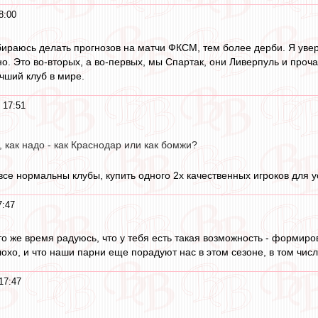
8:00
бираюсь делать прогнозов на матчи ФКСМ, тем более дерби. Я увере
о. Это во-вторых, а во-первых, мы Спартак, они Ливерпуль и проча
чший клуб в мире.
 17:51
 как надо - как Краснодар или как бомжи?
к все нормальны клубы, купить одного 2х качественных игроков для
7:47
то же время радуюсь, что у тебя есть такая возможность - формир
лохо, и что наши парни еще порадуют нас в этом сезоне, в том числе
17:47