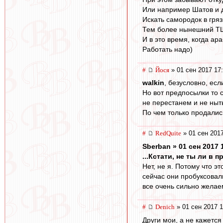
Или например Шатов и д
Искать самородок в гряз
Тем более нынешний ТШ
И в это время, когда а
Работать надо)
#
Йося
» 01 сен 2017 17
walkin
, безусловно, ес
Но вот предпосылки то 
не перестанем и не ныть
По чем только продались о
#
RedQuite
» 01 сен 2017
Sberban » 01 сен 2017 
...Кстати, не ты ли в
Нет, не я. Потому что э
сейчас они пробуксовали
все очень сильно желаем
#
Denich
» 01 сен 2017 1
Други мои, а не кажется