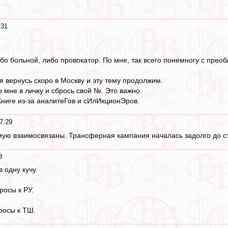
:31
ибо больной, либо провокатор. По мне, так всего понемногу с прео
я вернусь скоро в Москву и эту тему продолжим.
о мне в личку и сбрось свой №. Это важно.
Книге из-за аналитеГов и сИлИкционЭров.
7:29
мую взаимосвязаны. Трансферная кампания началась задолго до ст
8
 одну кучу.
росы к РУ.
росы к ТШ.