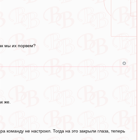
ак мы их порвем?
к же.
а команду не настроил. Тогда на это закрыли глаза, теперь