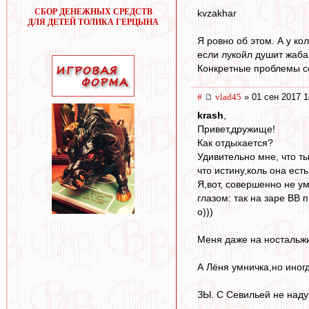
СБОР ДЕНЕЖНЫХ СРЕДСТВ
kvzakhar
ДЛЯ ДЕТЕЙ ТОЛИКА ГЕРЦЫНА
Я ровно об этом. А у 
если лукойл душит жаба
Конкретные проблемы со
#
vlad45
» 01 сен 2017 1
krash
,
Привет,дружище!
Как отдыхается?
Удивительно мне, что т
что истину,коль она ест
Я,вот, совершенно не у
глазом: так на заре ВВ
о)))
Меня даже на ностальж
А Лёня умничка,но иног
ЗЫ. С Севильей не наду