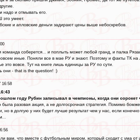
ругие.
и надо и отмывать его.
 это умеет.
рабские и апловские деньги задирают цены выше небоскребов.
:00
ли команда соберется... и поплыть может любой гранд, и палка Ряза
совсем иные. Поняли все в мае РУ и знают. Поэтому и факты ТК на 
е это вовсе. Тут на книге лишь единицы за РУ по сути.
ни - that is the question! :)
 16:58
16:43
 прошлом году Рубин записывал в чемпионы, когда они сорокет
то была разовая акция, а не долгосрочная стратегия. Помимо бомж
, но в долгую у них будет лучше результат чем у нас, если конечн
...
6:56
 ли вам, что вместе с футбольным миром, который сходит с ума от 