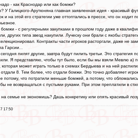
надо - как Краснодар или как бомжи?
? У Галицкого-Арутюняна главная заявленная идея - красивый фут
к и на этой его стратегии уже оттоптались в прессе, что он ходит 
рьезное.
бомжи - с регулярными закупками в прошлом году даже в квалифика
ли, других типа звезд накупили. Луческу они брали с якобы стратег
аселекционировал. Контракты части игроков расторгали, даже не з
а Гарсии...
сегодня пилят другие, завтра будут пилить третьи. Это стратегия п
или. Я представляю, чтобы тут было, если бы мы взяли Мевлю а) по
, которая может играть только в схемах Бердыева и на ней распили
го отдали 8. Тем более, что отдали бомжи. Это точно добавляет игрок
е потому, что потратили меньше бомжей, а потому, что обломались
обы не возвращаться с пустыми руками. При этом преплатили в сти
то на семье не экономишь? Дашь конкретику или опять красивый ло
7 17:50