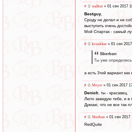
#
walkin
» 01 сен 2017 1
Bestguy
,
Сроду не делал и не со
выступить очень достойн
Мой Спартак - самый лу
#
kvzakhar
» 01 сен 2017
Sberban
Ты уже определись,
а есть 3тий вариант ка
#
Meyer
» 01 сен 2017 1
Denich
, ты - красавец.
Люто завидую тебе, и в 
Думаю, что не все так п
#
Sberban
» 01 сен 2017 
RedQuite