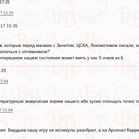
17:25
17 15:35
017 15:35
ов, которые перед мачами с Зенитом, ЦСКА, Локомотивом писали, к
оропиться с оптимизмом?
еперешнем нашем состоянии может взять у нас 5 очков из 6.
:23
15:04
итературным экзерсисам энрике нашего ибн хулио отношусь точно та
7 15:04
ия. Бердыев нашу игру на молекулы разобрал, а на Арсенал Каррер