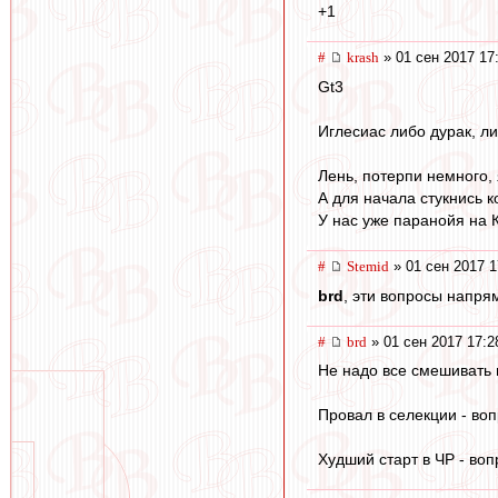
+1
#
krash
» 01 сен 2017 17
Gt3
Иглесиас либо дурак, л
Лень, потерпи немного, 
А для начала стукнись к
У нас уже паранойя на 
#
Stemid
» 01 сен 2017 1
brd
, эти вопросы напря
#
brd
» 01 сен 2017 17:2
Не надо все смешивать в
Провал в селекции - воп
Худший старт в ЧР - воп