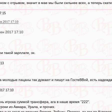
ном с отрывом, значит в мае мы были сильнее всех, а теперь скати
7:15
ен 2017 17:10
сен 2017 17:10
ри такой зарплате, эх.
:13
а молодые пацаны так думают и пишут на ГостеВВой, есть надежда,
017 17:10
ь игрока суммой трансфера, ага в наше время "222".
гроки из Амкара, Урала, и прочих.
а и за сколько пришли Джикия, Зобнин, Промес, да тот же Кутепов