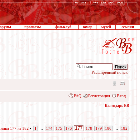
орумы
прогнозы
фан-клуб
юмор
музей
ссылки
Расширенный поиск
FAQ
Регистрация
Вход
Календарь ВВ
177
аница
177
из
182
•
1
...
174
175
176
178
179
180
...
182