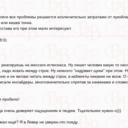
коллеги все проблемы решаются исключительно затратами от луко
 или кишка тонка.
става его при этом мало интересуют.
8:01
ы реагируешь на мессаги иглесиаса. Ну пишет человек какую то око
ь, надо искать между строк. Ну немного "надувает щеки" при этом. Н
мею и не желаю читать между строк, в кабинеты никакие не вхож. 
 писали инсайдеры, многозначительно спрятав за намеками и слове
и пробило!
да очень доверяет ощущениям и людям. Тщательнее нужно-о)))
мал ещё? Я в Ливер не уверен,что поеду..