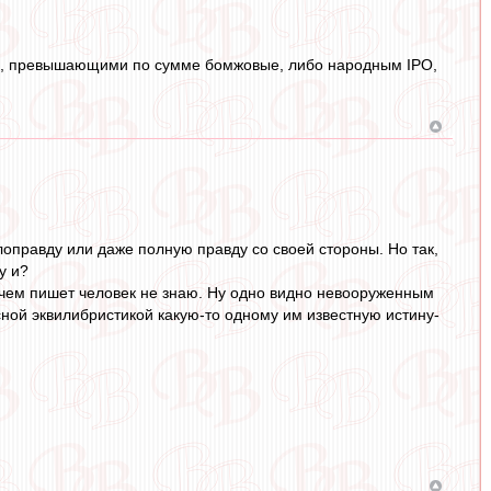
йла, превышающими по сумме бомжовые, либо народным IPO,
лоправду или даже полную правду со своей стороны. Но так,
у и?
О чем пишет человек не знаю. Ну одно видно невооруженным
сной эквилибристикой какую-то одному им известную истину-