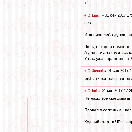
+1
#
krash
» 01 сен 2017 17
Gt3
Иглесиас либо дурак, л
Лень, потерпи немного, 
А для начала стукнись к
У нас уже паранойя на 
#
Stemid
» 01 сен 2017 1
brd
, эти вопросы напря
#
brd
» 01 сен 2017 17:2
Не надо все смешивать в
Провал в селекции - воп
Худший старт в ЧР - воп