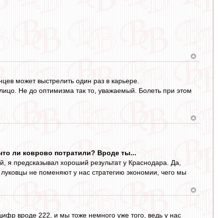
нцев может выстрелить один раз в карьере.
лицо. Не до оптимизма так то, уважаемый. Болеть при этом
 что ли коврово потратили? Вроде ты...
ей, я предсказывал хороший результат у Краснодара. Да,
о луковцы не поменяют у нас стратегию экономии, чего мы
цифр вроде 222, и мы тоже немного уже того, ведь у нас