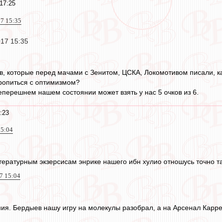
17:25
17 15:35
017 15:35
ов, которые перед мачами с Зенитом, ЦСКА, Локомотивом писали, к
оропиться с оптимизмом?
еперешнем нашем состоянии может взять у нас 5 очков из 6.
:23
15:04
итературным экзерсисам энрике нашего ибн хулио отношусь точно та
7 15:04
ия. Бердыев нашу игру на молекулы разобрал, а на Арсенал Каррер