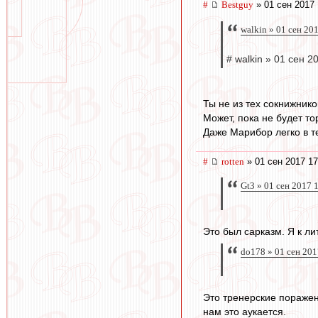
#
Bestguy
» 01 сен 2017 
walkin » 01 сен 20
# walkin » 01 сен 2
Ты не из тех сокнижник
Может, пока не будет т
Даже Марибор легко в т
#
rotten
» 01 сен 2017 17
Gt3 » 01 сен 2017 
Это был сарказм. Я к л
do178 » 01 сен 201
Это тренерские поражен
нам это аукается.