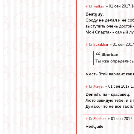
#
walkin
» 01 сен 2017 1
Bestguy
,
Сроду не делал и не со
выступить очень достойн
Мой Спартак - самый лу
#
kvzakhar
» 01 сен 2017
Sberban
Ты уже определись,
а есть 3тий вариант ка
#
Meyer
» 01 сен 2017 1
Denich
, ты - красавец.
Люто завидую тебе, и в 
Думаю, что не все так п
#
Sberban
» 01 сен 2017 
RedQuite