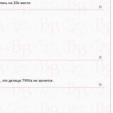
лись на 10е место.
 что детище TRIVа не загнется.
.