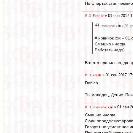
Но Спартак стал чемпио
#
People
» 01 сен 2017 1
новичок хзк » 01 с
# новичок хзк » 01 
Смешно иногда,
Работать надо)
Вот это правильно, да п
#
krash
» 01 сен 2017 17
Denich
Ты молодец, Денис. Пок
#
новичок хзк
» 01 сен 2
Смешно иногда,
Люди определяют уровен
Говорят не усилят нас и
При этом забывают откуд