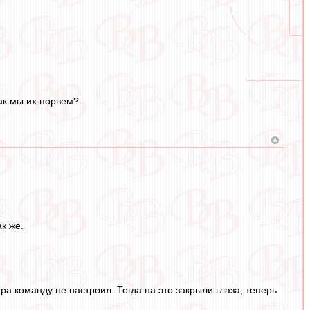
ак мы их порвем?
к же.
а команду не настроил. Тогда на это закрыли глаза, теперь