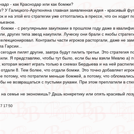
надо - как Краснодар или как бомжи?
? У Галицкого-Арутюняна главная заявленная идея - красивый фут
к и на этой его стратегии уже оттоптались в прессе, что он ходит 
рьезное.
бомжи - с регулярными закупками в прошлом году даже в квалифика
ли, других типа звезд накупили. Луческу они брали с якобы стратег
аселекционировал. Контракты части игроков расторгали, даже не з
а Гарсии...
сегодня пилят другие, завтра будут пилить третьи. Это стратегия п
или. Я представляю, чтобы тут было, если бы мы взяли Мевлю а) по
, которая может играть только в схемах Бердыева и на ней распили
го отдали 8. Тем более, что отдали бомжи. Это точно добавляет игрок
е потому, что потратили меньше бомжей, а потому, что обломались
обы не возвращаться с пустыми руками. При этом преплатили в сти
то на семье не экономишь? Дашь конкретику или опять красивый ло
7 17:50