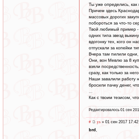
Ты уже определись, как 
Причем здесь Краснодар
массовых дорогих закупо
побороться за что-то се
Твой любимый пример - 
одних типа звезд выкину
вдогонку тех, кого он н
отпускали за копейки тип
Вчера там пилили одни, 
Они, вон Мевлю за 8 куп
взяли посредственность
сразу, как только за не
Наши завалили работу н
бросили пачку денег, чт
...
Как с твоим тезисом, ч
Редактировалось 01 сен 201
#
ys
» 01 сен 2017 17:42
brd
,