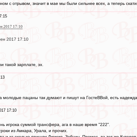
ном с отрывом, значит в мае мы были сильнее всех, а теперь скати
7:15
ен 2017 17:10
сен 2017 17:10
ри такой зарплате, эх.
:13
а молодые пацаны так думают и пишут на ГостеВВой, есть надежда,
017 17:10
ь игрока суммой трансфера, ага в наше время "222".
гроки из Амкара, Урала, и прочих.
а и за сколько пришли Джикия, Зобнин, Промес, да тот же Кутепов