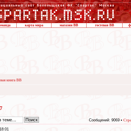
оманда
карта мира
магазин ВВ
гостевая ВВ
ф
вая книга ВВ
17
Сообщений: 9069 •
Стр
18:01