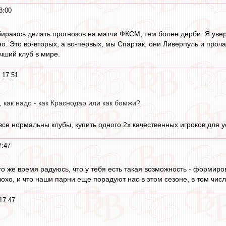
8:00
бираюсь делать прогнозов на матчи ФКСМ, тем более дерби. Я увере
о. Это во-вторых, а во-первых, мы Спартак, они Ливерпуль и проча
чший клуб в мире.
 17:51
 как надо - как Краснодар или как бомжи?
к все нормальны клубы, купить одного 2х качественных игроков для
7:47
то же время радуюсь, что у тебя есть такая возможность - формир
лохо, и что наши парни еще порадуют нас в этом сезоне, в том числе
17:47