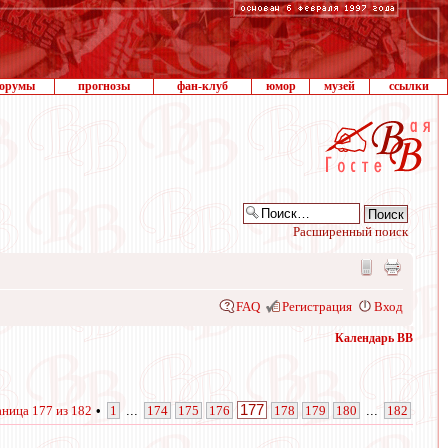
орумы
прогнозы
фан-клуб
юмор
музей
ссылки
Расширенный поиск
FAQ
Регистрация
Вход
Календарь ВВ
177
аница
177
из
182
•
1
...
174
175
176
178
179
180
...
182