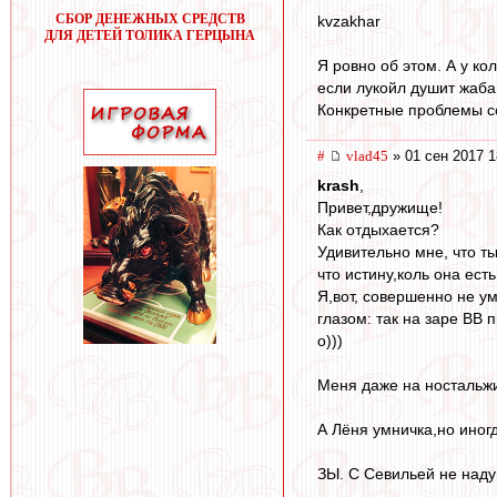
СБОР ДЕНЕЖНЫХ СРЕДСТВ
kvzakhar
ДЛЯ ДЕТЕЙ ТОЛИКА ГЕРЦЫНА
Я ровно об этом. А у 
если лукойл душит жаба
Конкретные проблемы со
#
vlad45
» 01 сен 2017 1
krash
,
Привет,дружище!
Как отдыхается?
Удивительно мне, что т
что истину,коль она ест
Я,вот, совершенно не у
глазом: так на заре ВВ
о)))
Меня даже на ностальж
А Лёня умничка,но иног
ЗЫ. С Севильей не наду