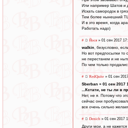
Или например Шатов и д
Искать самородок в гряз
Тем более нынешний ТШ
И в это время, когда а
Работать надо)
#
Йося
» 01 сен 2017 17
walkin
, безусловно, ес
Но вот предпосылки то 
не перестанем и не ныть
По чем только продались о
#
RedQuite
» 01 сен 2017
Sberban » 01 сен 2017 
...Кстати, не ты ли в
Нет, не я. Потому что э
сейчас они пробуксовали
все очень сильно желаем
#
Denich
» 01 сен 2017 1
Други мои, а не кажется