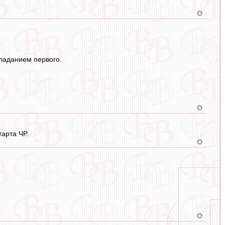
бладанием первого.
арта ЧР.