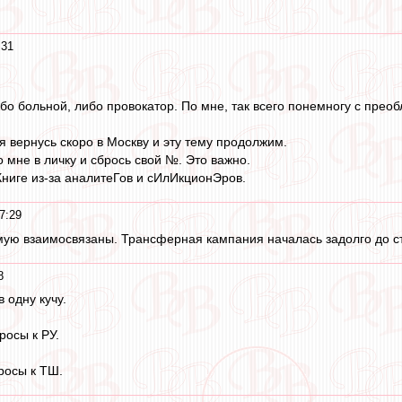
:31
ибо больной, либо провокатор. По мне, так всего понемногу с прео
я вернусь скоро в Москву и эту тему продолжим.
о мне в личку и сбрось свой №. Это важно.
Книге из-за аналитеГов и сИлИкционЭров.
7:29
мую взаимосвязаны. Трансферная кампания началась задолго до ст
8
 одну кучу.
росы к РУ.
росы к ТШ.