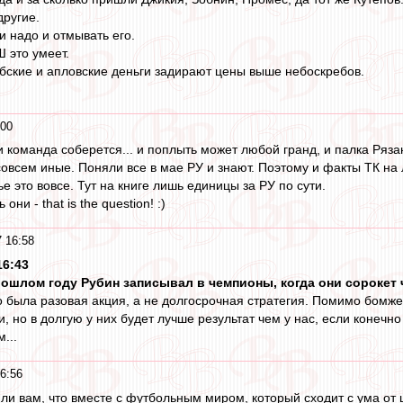
ругие.
и надо и отмывать его.
 это умеет.
рабские и апловские деньги задирают цены выше небоскребов.
:00
ли команда соберется... и поплыть может любой гранд, и палка Ряза
совсем иные. Поняли все в мае РУ и знают. Поэтому и факты ТК на 
е это вовсе. Тут на книге лишь единицы за РУ по сути.
ни - that is the question! :)
 16:58
16:43
 прошлом году Рубин записывал в чемпионы, когда они сорокет
то была разовая акция, а не долгосрочная стратегия. Помимо бомж
, но в долгую у них будет лучше результат чем у нас, если конечн
...
6:56
 ли вам, что вместе с футбольным миром, который сходит с ума от 