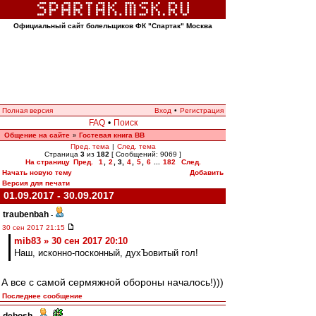
Официальный сайт болельщиков ФК "Спартак" Москва
Полная версия
Вход
•
Регистрация
FAQ
•
Поиск
Общение на сайте
Гостевая книга ВВ
»
Пред. тема
|
След. тема
Страница
3
из
182
[ Сообщений: 9069 ]
На страницу
Пред.
1
,
2
,
3
,
4
,
5
,
6
...
182
След.
Начать новую тему
Добавить
Версия для печати
01.09.2017 - 30.09.2017
traubenbah
-
30 сен 2017 21:15
mib83 » 30 сен 2017 20:10
Наш, исконно-посконный, духЪовитый гол!
А все с самой сермяжной обороны началось!)))
Последнее сообщение