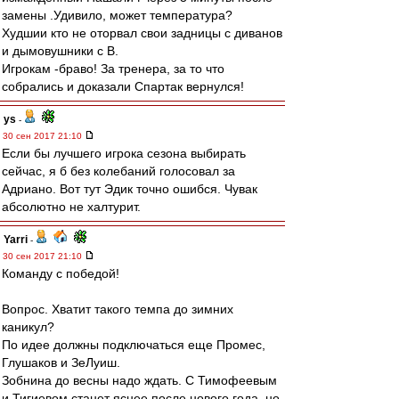
замены .Удивило, может температура?
Худшии кто не оторвал свои задницы с диванов
и дымовушники с B.
Игрокам -браво! За тренера, за то что
собрались и доказали Спартак вернулся!
ys
-
30 сен 2017 21:10
Если бы лучшего игрока сезона выбирать
сейчас, я б без колебаний голосовал за
Адриано. Вот тут Эдик точно ошибся. Чувак
абсолютно не халтурит.
Yarri
-
30 сен 2017 21:10
Команду с победой!
Вопрос. Хватит такого темпа до зимних
каникул?
По идее должны подключаться еще Промес,
Глушаков и ЗеЛуиш.
Зобнина до весны надо ждать. С Тимофеевым
и Тигиевом станет яснее после нового года, но