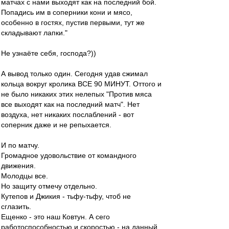
матчах с нами выходят как на последний бой.
Попадись им в соперники кони и мясо,
особенно в гостях, пустив первыми, тут же
складывают лапки."
Не узнаёте себя, господа?))
А вывод только один. Сегодня удав сжимал
кольца вокруг кролика ВСЕ 90 МИНУТ. Оттого и
не было никаких этих нелепых "Против мяса
все выходят как на последний матч". Нет
воздуха, нет никаких послаблений - вот
соперник даже и не репыхается.
И по матчу.
Громадное удовольствие от командного
движения.
Молодцы все.
Но защиту отмечу отдельно.
Кутепов и Джикия - тьфу-тьфу, чтоб не
сглазить.
Ещенко - это наш Ковтун. А сего
работоспособностью и скоростью - на данный