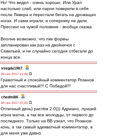
Но! Что видел - очень хорошо. Или Урал
настолько слаб, или парни поверили в себя
после Ливера и перестали бегать на дрожащих
ногах. И сами играли, и сопернику не дали.
Прессинг на чужой половине - вообще сказка.
Вполне возможно, что пик формы
запланирован как раз на двойничок с
Севильей, и не случайно сегодня отбегали до
конца все.
vsegda1967
-
30 сен 2017 21:00
Грамотный и спокойный комментатор Розанов
для нас счастливый!!! С Победой!!!
chedmi86
-
30 сен 2017 21:00
Отличный день) растём 2-0))) Адриано, лучший
игрок матча, а так все молодцы, от первого до
последнего. Только на ВВ узнал, что Розанов-
конь, а так самый адекватный комментатор, а
для меня уже давно.