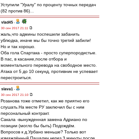
Уступили "Уралу" по проценту точных передач
(82 против 86)...
vlad45
-
30 сен 2017 21:11
жаль,что админы поспешили забанить
ублюдка, иначе мы бы точно третий забили!
Но и так хорошо.
Оба гола Спартака - просто суперпородистые.
В пас, в касание,после отбора и
моментального перевода на свободное место.
Атака от 5 до 10 секунд, противник не успевает
перестроиться.
slava1
-
30 сен 2017 21:10
Розанова тоже отметил, как же приятно его
слушать.На месте РУ заключил бы с ним
персональный контракт.
Сакала -вынужденная замена Адриано по
позиции (могло бы быть) Подождём.
Вопросов к д.Урбано меньше? Только вот
измаждённый Пашалич через 3 минуты после