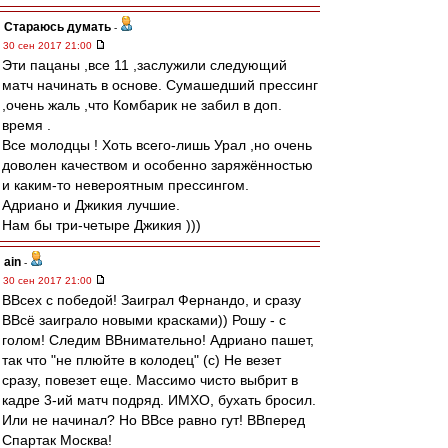
Стараюсь думать
-
30 сен 2017 21:00
Эти пацаны ,все 11 ,заслужили следующий
матч начинать в основе. Сумашедший прессинг
,очень жаль ,что Комбарик не забил в доп.
время .
Все молодцы ! Хоть всего-лишь Урал ,но очень
доволен качеством и особенно заряжённостью
и каким-то невероятным прессингом.
Адриано и Джикия лучшие.
Нам бы три-четыре Джикия )))
ain
-
30 сен 2017 21:00
ВВсех с победой! Заиграл Фернандо, и сразу
ВВсё заиграло новыми красками)) Рошу - с
голом! Следим ВВнимательно! Адриано пашет,
так что "не плюйте в колодец" (с) Не везет
сразу, повезет еще. Массимо чисто выбрит в
кадре 3-ий матч подряд. ИМХО, бухать бросил.
Или не начинал? Но ВВсе равно гут! ВВперед
Спартак Москва!