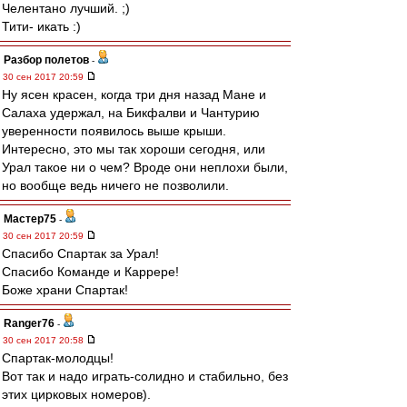
Челентано лучший. ;)
Тити- икать :)
Разбор полетов
-
30 сен 2017 20:59
Ну ясен красен, когда три дня назад Мане и
Салаха удержал, на Бикфалви и Чантурию
уверенности появилось выше крыши.
Интересно, это мы так хороши сегодня, или
Урал такое ни о чем? Вроде они неплохи были,
но вообще ведь ничего не позволили.
Мастер75
-
30 сен 2017 20:59
Спасибо Спартак за Урал!
Спасибо Команде и Каррере!
Боже храни Спартак!
Ranger76
-
30 сен 2017 20:58
Спартак-молодцы!
Вот так и надо играть-солидно и стабильно, без
этих цирковых номеров).