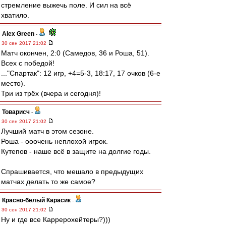
стремление выжечь поле. И сил на всё
хватило.
Alex Green
-
30 сен 2017 21:02
Матч окончен, 2:0 (Самедов, 36 и Роша, 51).
Всех с победой!
..."Спартак": 12 игр, +4=5-3, 18:17, 17 очков (6-е
место).
Три из трёх (вчера и сегодня)!
Товарисч
-
30 сен 2017 21:02
Лучший матч в этом сезоне.
Роша - ооочень неплохой игрок.
Кутепов - наше всё в защите на долгие годы.
Спрашивается, что мешало в предыдущих
матчах делать то же самое?
Красно-белый Карасик
-
30 сен 2017 21:02
Ну и где все Каррерохейтеры?)))