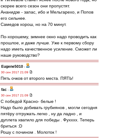
скорее всего сезон они пропустят.
Ананидзе - запас, ибо и Мельгарехо, и Попов
его сильнее.
Самедов хорош, но на 70 минут.
По-хорошему, зимнее окно надо проводить как
прошлое, и даже лучше. Уже к первому сбору
надо иметь качественное усиление. Сможет ли
наше руководство?
Eugene5010
-
30 сен 2017 21:09
Пять очков от второго места. ПЯТЬ!
fac
-
30 сен 2017 21:09
С победой Красно- белые !
Надо было добивать грубиянов , могли сегодня
пятёру отгружать легко , ну да ладно , и
дуплета хватило для победы . Фухххх. Теперь
бриться :D
Рошу с почином . Молоток !