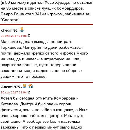
(в 80 матчах) и догнал Хосе Хурадо, но остался
на 95 месте в списке лучших бомбардиров.
Педро Роша стал 341-м игроком, забившим за
"Спартак".
chedmi86
-
30 сен 2017 21:06
Массимо сделал выводы, переиграл
Тарханова, Чантурия не дали разбежаться
почти, держали крепко от того и фолов много
на нем, да и навесы в штрафную не шли,
накрывали раньше, пусть теперь парни
восстановиться, и надеюсь после сборных
увидим, что то похожее.
Алекс1975
-
30 сен 2017 21:04
Хотел бы сегодня отметить Комбарова и
Кутепова. Дмитрий был очень хорош
физически, жаль, не забил в концовке, а Илья
очень хорошо работал в центре. Реализует
свой шанс. А вообще все были настолько
заряжены, что с первых минут было видно