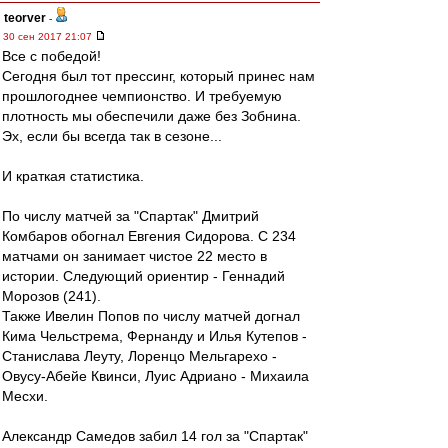
teorver
-
30 сен 2017 21:07
Все с победой!
Сегодня был тот прессинг, который принес нам
прошлогоднее чемпионство. И требуемую
плотность мы обеспечили даже без Зобнина.
Эх, если бы всегда так в сезоне...
И краткая статистика.
По числу матчей за "Спартак" Дмитрий
Комбаров обогнал Евгения Сидорова. С 234
матчами он занимает чистое 22 место в
истории. Следующий ориентир - Геннадий
Морозов (241).
Также Ивелин Попов по числу матчей догнал
Кима Чельстрема, Фернанду и Илья Кутепов -
Станислава Леуту, Лоренцо Мельгарехо -
Овусу-Абейе Квинси, Луис Адриано - Михаила
Месхи.
Александр Самедов забил 14 гол за "Спартак"