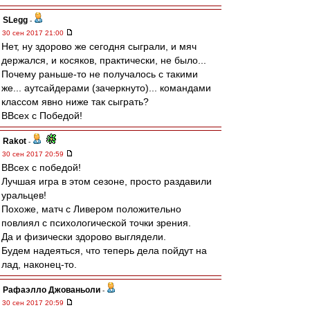
SLegg
-
30 сен 2017 21:00
Нет, ну здорово же сегодня сыграли, и мяч
держался, и косяков, практически, не было...
Почему раньше-то не получалось с такими
же... аутсайдерами (зачеркнуто)... командами
классом явно ниже так сыграть?
ВВсех с Победой!
Rakot
-
30 сен 2017 20:59
ВВсех с победой!
Лучшая игра в этом сезоне, просто раздавили
уральцев!
Похоже, матч с Ливером положительно
повлиял с психологической точки зрения.
Да и физически здорово выглядели.
Будем надеяться, что теперь дела пойдут на
лад, наконец-то.
Рафаэлло Джованьоли
-
30 сен 2017 20:59