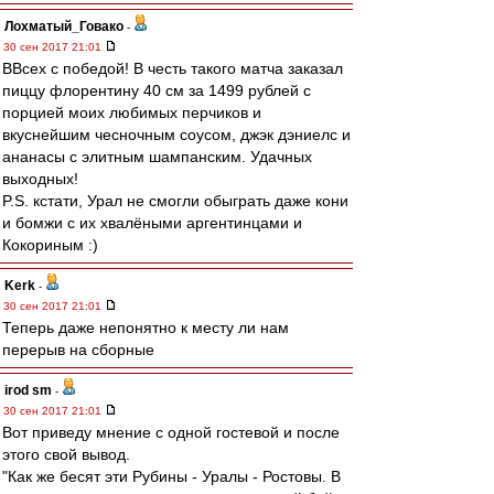
Лохматый_Говако
-
30 сен 2017 21:01
ВВсех с победой! В честь такого матча заказал
пиццу флорентину 40 см за 1499 рублей с
порцией моих любимых перчиков и
вкуснейшим чесночным соусом, джэк дэниелс и
ананасы с элитным шампанским. Удачных
выходных!
P.S. кстати, Урал не смогли обыграть даже кони
и бомжи с их хвалёными аргентинцами и
Кокориным :)
Kerk
-
30 сен 2017 21:01
Теперь даже непонятно к месту ли нам
перерыв на сборные
irod sm
-
30 сен 2017 21:01
Вот приведу мнение с одной гостевой и после
этого свой вывод.
"Как же бесят эти Рубины - Уралы - Ростовы. В