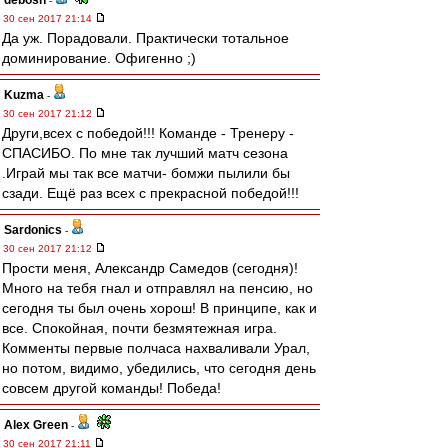
debosh
-
30 сен 2017 21:14
Да уж. Порадовали. Практически тотальное
доминирование. Офигенно ;)
Kuzma
-
30 сен 2017 21:12
Други,всех с победой!!! Команде - Тренеру -
СПАСИБО. По мне так лучший матч сезона
.Играй мы так все матчи- бомжи пылили бы
сзади. Ещё раз всех с прекрасной победой!!!
Sardonics
-
30 сен 2017 21:12
Прости меня, Александр Самедов (сегодня)!
Много на тебя гнал и отправлял на пенсию, но
сегодня ты был очень хорош! В принципе, как и
все. Спокойная, почти безмятежная игра.
Комменты первые полчаса нахваливали Урал,
но потом, видимо, убедились, что сегодня день
совсем другой команды! Победа!
Alex Green
-
30 сен 2017 21:11