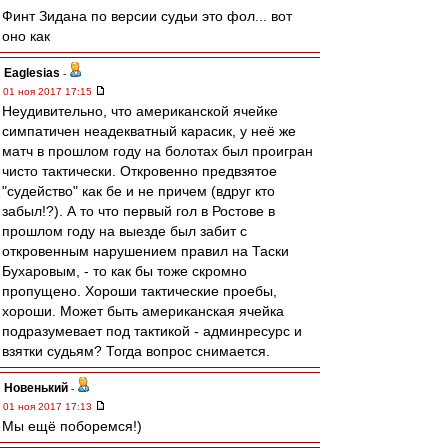
Финт Зидана по версии судьи это фол... вот
оно как
Eaglesias
-
01 ноя 2017 17:15
Неудивительно, что американской ячейке
симпатичен неадекватный карасик, у неё же
матч в прошлом году на болотах был проигран
чисто тактически. Откровенно предвзятое
"судейство" как бе и не причем (вдруг кто
забыл!?). А то что первый гол в Ростове в
прошлом году на выезде был забит с
откровенным нарушением правил на Таски
Бухаровым, - то как бы тоже скромно
пропущено. Хороши тактические проебы,
хороши. Может быть американская ячейка
подразумевает под тактикой - админресурс и
взятки судьям? Тогда вопрос снимается.
Новенький
-
01 ноя 2017 17:13
Мы ещё поборемся!)