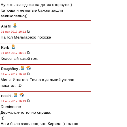
Ну хоть выездюки на детях оторвутся)
Катюша и немытые бамжи зашли
великолепно))
Ansfil
-
01 ноя 2017 16:22
На гол Мельгарехо похоже
Kerk
-
01 ноя 2017 16:21
Классный какой гол.
RoughBoy
-
01 ноя 2017 16:20
Миша Игнатов. Точно в дальний уголок
покатил. :D
recchi
-
01 ноя 2017 16:19
Dominecne
Держался-то точно справа.
:))
Но и было заявлено, что Кирилл :) только