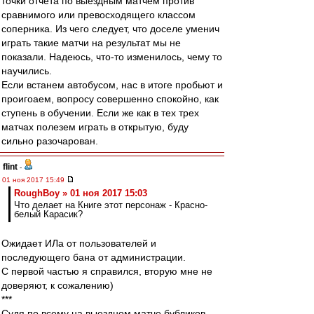
точки отчета по выездным матчем против
сравнимого или превосходящего классом
соперника. Из чего следует, что доселе уменич
играть такие матчи на результат мы не
показали. Надеюсь, что-то изменилось, чему то
научились.
Если встанем автобусом, нас в итоге пробьют и
проигоаем, вопросу совершенно спокойно, как
ступень в обучении. Если же как в тех трех
матчах полезем играть в открытую, буду
сильно разочарован.
flint
-
01 ноя 2017 15:49
RoughBoy » 01 ноя 2017 15:03
Что делает на Книге этот персонаж - Красно-
белый Карасик?
Ожидает ИЛа от пользователей и
последующего бана от администрации.
С первой частью я справился, вторую мне не
доверяют, к сожалению)
***
Судя по всему на выездном матче бубликов