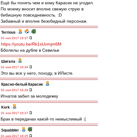
Ещё бы понять чем и кому Карасик не угодил.
По моему вносит вполне свежую струю в
бибишную повседневность. :D
Забавный и вполне безобидный персонаж.
Terrious
-
01 ноя 2017 16:37
https://youtu.be/Rk1sUvmjm6M
Бболелы на дубле в Севилье
Шигала
-
01 ноя 2017 16:34
Это вы все у него, походу, в ИЛисте.
Красно-белый Карасик
-
01 ноя 2017 16:28
Игнатов забил за молодежку
Kerk
-
01 ноя 2017 16:27
Брак в передачах какой-то немыслимый :(
Squabbler
-
01 ноя 2017 16:25