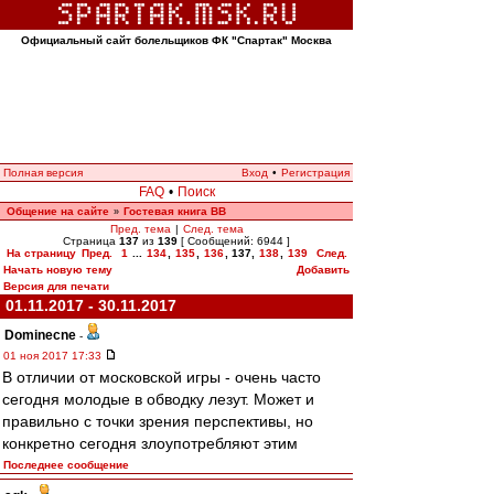
Официальный сайт болельщиков ФК "Спартак" Москва
Полная версия
Вход
•
Регистрация
FAQ
•
Поиск
Общение на сайте
Гостевая книга ВВ
»
Пред. тема
|
След. тема
Страница
137
из
139
[ Сообщений: 6944 ]
На страницу
Пред.
1
...
134
,
135
,
136
,
137
,
138
,
139
След.
Начать новую тему
Добавить
Версия для печати
01.11.2017 - 30.11.2017
Dominecne
-
01 ноя 2017 17:33
В отличии от московской игры - очень часто
сегодня молодые в обводку лезут. Может и
правильно с точки зрения перспективы, но
конкретно сегодня злоупотребляют этим
Последнее сообщение