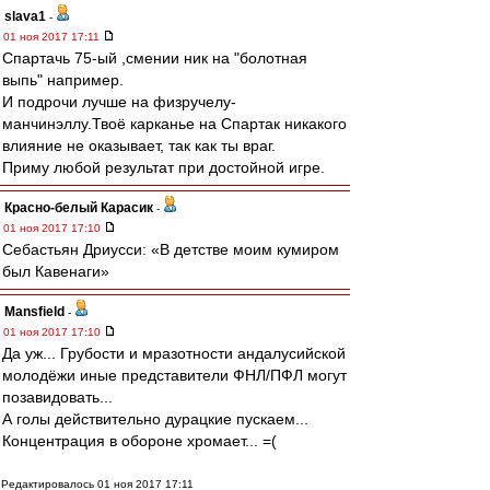
slava1
-
01 ноя 2017 17:11
Спартачь 75-ый ,смении ник на "болотная
выпь" например.
И подрочи лучше на физручелу-
манчинэллу.Твоё карканье на Спартак никакого
влияние не оказывает, так как ты враг.
Приму любой результат при достойной игре.
Красно-белый Карасик
-
01 ноя 2017 17:10
Себастьян Дриусси: «В детстве моим кумиром
был Кавенаги»
Mansfield
-
01 ноя 2017 17:10
Да уж... Грубости и мразотности андалусийской
молодёжи иные представители ФНЛ/ПФЛ могут
позавидовать...
А голы действительно дурацкие пускаем...
Концентрация в обороне хромает... =(
Редактировалось 01 ноя 2017 17:11