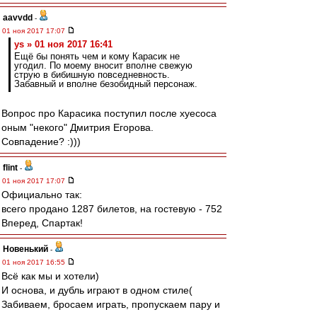
aavvdd
-
01 ноя 2017 17:07
ys » 01 ноя 2017 16:41
Ещё бы понять чем и кому Карасик не
угодил. По моему вносит вполне свежую
струю в бибишную повседневность.
Забавный и вполне безобидный персонаж.
Вопрос про Карасика поступил после хуесоса
оным "некого" Дмитрия Егорова.
Совпадение? :)))
flint
-
01 ноя 2017 17:07
Официально так:
всего продано 1287 билетов, на гостевую - 752
Вперед, Спартак!
Новенький
-
01 ноя 2017 16:55
Всё как мы и хотели)
И основа, и дубль играют в одном стиле(
Забиваем, бросаем играть, пропускаем пару и