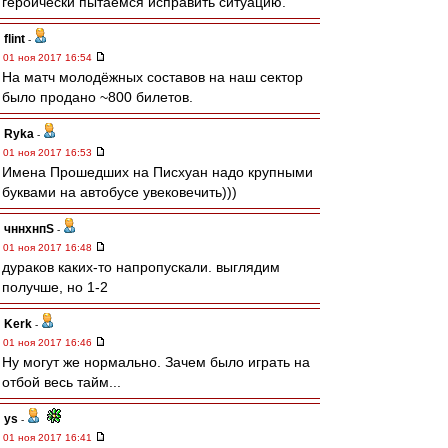
героически пытаемся исправить ситуацию.
flint
-
01 ноя 2017 16:54
На матч молодёжных составов на наш сектор
было продано ~800 билетов.
Ryka
-
01 ноя 2017 16:53
Имена Прошедших на Писхуан надо крупными
буквами на автобусе увековечить)))
чннхнпS
-
01 ноя 2017 16:48
дураков каких-то напропускали. выглядим
получше, но 1-2
Kerk
-
01 ноя 2017 16:46
Ну могут же нормально. Зачем было играть на
отбой весь тайм...
ys
-
01 ноя 2017 16:41