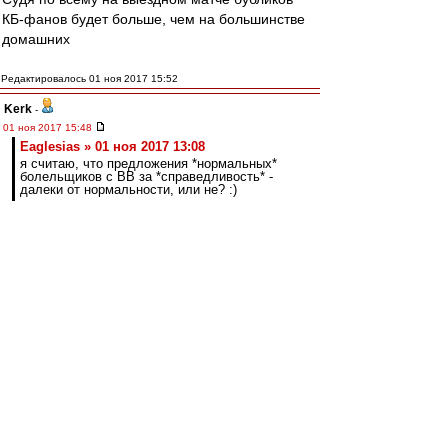
КБ-фанов будет больше, чем на большинстве
домашних
Редактировалось 01 ноя 2017 15:52
Kerk
-
01 ноя 2017 15:48
Eaglesias » 01 ноя 2017 13:08
я считаю, что предложения *нормальных*
болельщиков с ВВ за *справедливость* -
далеки от нормальности, или не? :)
Это куда нормальнее, чем нагадить огромную
кучу и спрятаться, чтобы все остальные
разгребали. Каждый должен сам отвечать за
свои поступки, коллективная ответственность -
это не нормально.
Редактировалось 01 ноя 2017 15:49
Новенький
-
01 ноя 2017 15:34
Через пол часа бублики начинают.