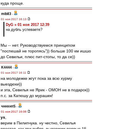
куда проще.
mib83
-
01 ноя 2017 16:13
DyG » 01 ноя 2017 12:39
на дубль успеваете?
Мы -- нет. Руководствуемся принципом
"поспешай не торопясь")) больше 100 км ишшо
до Севильи, плюс пит-стопы, то да се))
K4444
-
01 ноя 2017 16:11
на молодежке жгут пока за всю хурму
выездюки))
и эта, Севилья не Ярик - ОМОН не в подарок))
п.с. за Катюшу до мурашек!
чннхнпS
-
01 ноя 2017 16:08
ys
,
верим в Пилипчука. ну честно, Севилья
простая, как три рубля. выдержим первые 15