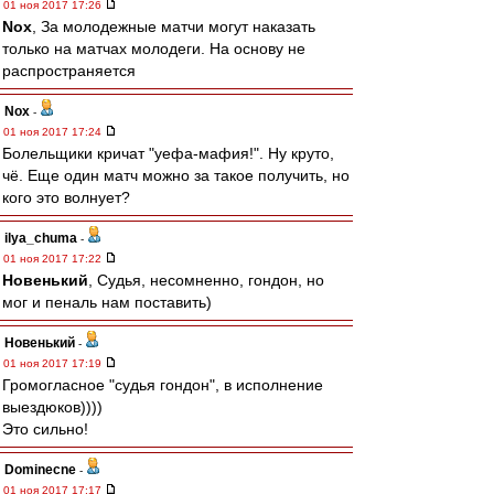
01 ноя 2017 17:26
Nox
, За молодежные матчи могут наказать
только на матчах молодеги. На основу не
распространяется
Nox
-
01 ноя 2017 17:24
Болельщики кричат "уефа-мафия!". Ну круто,
чё. Еще один матч можно за такое получить, но
кого это волнует?
ilya_chuma
-
01 ноя 2017 17:22
Новенький
, Судья, несомненно, гондон, но
мог и пеналь нам поставить)
Новенький
-
01 ноя 2017 17:19
Громогласное "судья гондон", в исполнение
выездюков))))
Это сильно!
Dominecne
-
01 ноя 2017 17:17