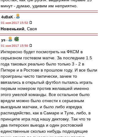
минут - думаю, удивим им неприятно.
4uBaK
-
01 ноя 2017 15:52
Новенький
, Своя
ys
-
01 ноя 2017 15:50
Интересно будет посмотреть на ФКСМ в
серьезном гостевом матче. За последние 1.5
года таковых реально было только 3 - 2 в
Питере и в Ростове в прошлом году. И все были
проиграны чисто тактически, зачем то
ввязались в открытый футбол пытаясь играть
первым номером против желавшей именно
этого умелой команды. Все остальное было
врядли можно было отнести к серьезным
выездным матчам, и было либо изредка
распиздяйство, как в Самаре и Туле, либо, в
принципе игра под нашу диктовку. Так что те
два питерских выезда и один ростовский
единственные сколько нибудь подходящие