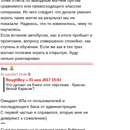
точки отчета по выездным матчем против
сравнимого или превосходящего классом
соперника. Из чего следует, что доселе уменич
играть такие матчи на результат мы не
показали. Надеюсь, что-то изменилось, чему то
научились.
Если встанем автобусом, нас в итоге пробьют и
проигоаем, вопросу совершенно спокойно, как
ступень в обучении. Если же как в тех трех
матчах полезем играть в открытую, буду
сильно разочарован.
flint
-
01 ноя 2017 15:49
RoughBoy » 01 ноя 2017 15:03
Что делает на Книге этот персонаж - Красно-
белый Карасик?
Ожидает ИЛа от пользователей и
последующего бана от администрации.
С первой частью я справился, вторую мне не
доверяют, к сожалению)
***
Судя по всему на выездном матче бубликов