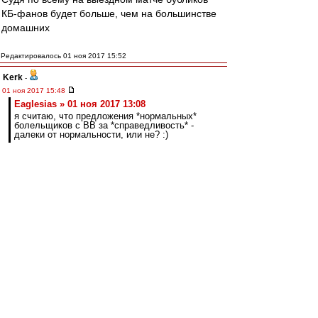
КБ-фанов будет больше, чем на большинстве
домашних
Редактировалось 01 ноя 2017 15:52
Kerk
-
01 ноя 2017 15:48
Eaglesias » 01 ноя 2017 13:08
я считаю, что предложения *нормальных*
болельщиков с ВВ за *справедливость* -
далеки от нормальности, или не? :)
Это куда нормальнее, чем нагадить огромную
кучу и спрятаться, чтобы все остальные
разгребали. Каждый должен сам отвечать за
свои поступки, коллективная ответственность -
это не нормально.
Редактировалось 01 ноя 2017 15:49
Новенький
-
01 ноя 2017 15:34
Через пол часа бублики начинают.