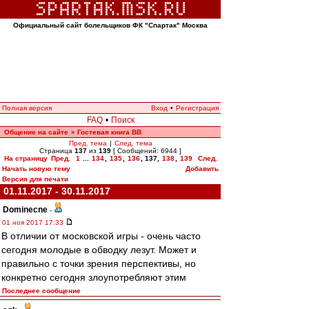
Официальный сайт болельщиков ФК "Спартак" Москва
Полная версия
Вход
•
Регистрация
FAQ
•
Поиск
Общение на сайте
Гостевая книга ВВ
»
Пред. тема
|
След. тема
Страница
137
из
139
[ Сообщений: 6944 ]
На страницу
Пред.
1
...
134
,
135
,
136
,
137
,
138
,
139
След.
Начать новую тему
Добавить
Версия для печати
01.11.2017 - 30.11.2017
Dominecne
-
01 ноя 2017 17:33
В отличии от московской игры - очень часто
сегодня молодые в обводку лезут. Может и
правильно с точки зрения перспективы, но
конкретно сегодня злоупотребляют этим
Последнее сообщение