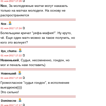
01 ноя 2017 17:26
Nox
, За молодежные матчи могут наказать
только на матчах молодеги. На основу не
распространяется
Nox
-
01 ноя 2017 17:24
Болельщики кричат "уефа-мафия!". Ну круто,
чё. Еще один матч можно за такое получить, но
кого это волнует?
ilya_chuma
-
01 ноя 2017 17:22
Новенький
, Судья, несомненно, гондон, но
мог и пеналь нам поставить)
Новенький
-
01 ноя 2017 17:19
Громогласное "судья гондон", в исполнение
выездюков))))
Это сильно!
Dominecne
-
01 ноя 2017 17:17