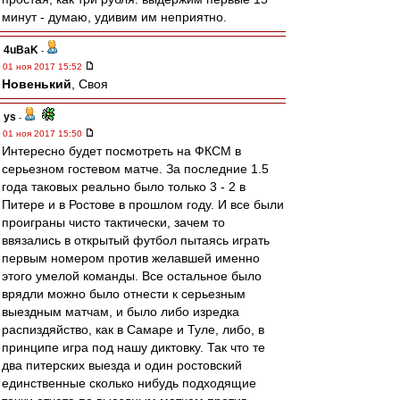
минут - думаю, удивим им неприятно.
4uBaK
-
01 ноя 2017 15:52
Новенький
, Своя
ys
-
01 ноя 2017 15:50
Интересно будет посмотреть на ФКСМ в
серьезном гостевом матче. За последние 1.5
года таковых реально было только 3 - 2 в
Питере и в Ростове в прошлом году. И все были
проиграны чисто тактически, зачем то
ввязались в открытый футбол пытаясь играть
первым номером против желавшей именно
этого умелой команды. Все остальное было
врядли можно было отнести к серьезным
выездным матчам, и было либо изредка
распиздяйство, как в Самаре и Туле, либо, в
принципе игра под нашу диктовку. Так что те
два питерских выезда и один ростовский
единственные сколько нибудь подходящие