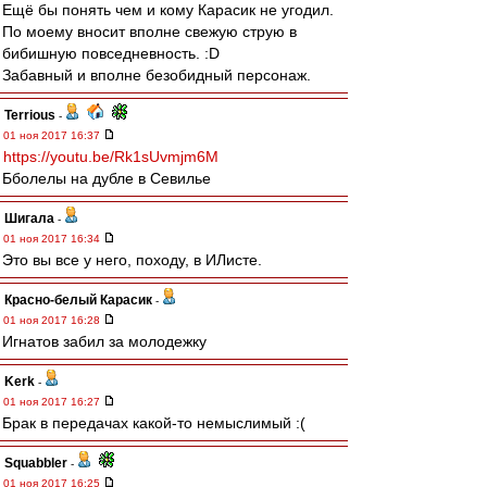
Ещё бы понять чем и кому Карасик не угодил.
По моему вносит вполне свежую струю в
бибишную повседневность. :D
Забавный и вполне безобидный персонаж.
Terrious
-
01 ноя 2017 16:37
https://youtu.be/Rk1sUvmjm6M
Бболелы на дубле в Севилье
Шигала
-
01 ноя 2017 16:34
Это вы все у него, походу, в ИЛисте.
Красно-белый Карасик
-
01 ноя 2017 16:28
Игнатов забил за молодежку
Kerk
-
01 ноя 2017 16:27
Брак в передачах какой-то немыслимый :(
Squabbler
-
01 ноя 2017 16:25