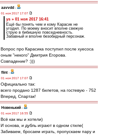
aavvdd
-
01 ноя 2017 17:07
ys » 01 ноя 2017 16:41
Ещё бы понять чем и кому Карасик не
угодил. По моему вносит вполне свежую
струю в бибишную повседневность.
Забавный и вполне безобидный персонаж.
Вопрос про Карасика поступил после хуесоса
оным "некого" Дмитрия Егорова.
Совпадение? :)))
flint
-
01 ноя 2017 17:07
Официально так:
всего продано 1287 билетов, на гостевую - 752
Вперед, Спартак!
Новенький
-
01 ноя 2017 16:55
Всё как мы и хотели)
И основа, и дубль играют в одном стиле(
Забиваем, бросаем играть, пропускаем пару и