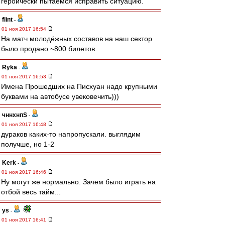
героически пытаемся исправить ситуацию.
flint
-
01 ноя 2017 16:54
На матч молодёжных составов на наш сектор
было продано ~800 билетов.
Ryka
-
01 ноя 2017 16:53
Имена Прошедших на Писхуан надо крупными
буквами на автобусе увековечить)))
чннхнпS
-
01 ноя 2017 16:48
дураков каких-то напропускали. выглядим
получше, но 1-2
Kerk
-
01 ноя 2017 16:46
Ну могут же нормально. Зачем было играть на
отбой весь тайм...
ys
-
01 ноя 2017 16:41