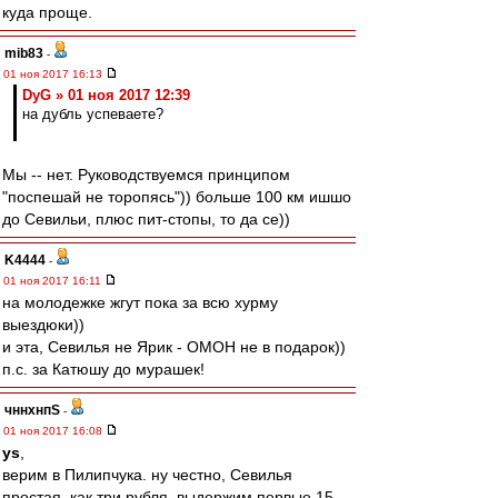
куда проще.
mib83
-
01 ноя 2017 16:13
DyG » 01 ноя 2017 12:39
на дубль успеваете?
Мы -- нет. Руководствуемся принципом
"поспешай не торопясь")) больше 100 км ишшо
до Севильи, плюс пит-стопы, то да се))
K4444
-
01 ноя 2017 16:11
на молодежке жгут пока за всю хурму
выездюки))
и эта, Севилья не Ярик - ОМОН не в подарок))
п.с. за Катюшу до мурашек!
чннхнпS
-
01 ноя 2017 16:08
ys
,
верим в Пилипчука. ну честно, Севилья
простая, как три рубля. выдержим первые 15