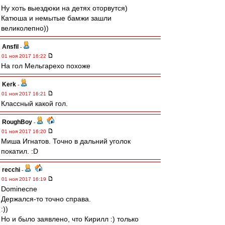
Ну хоть выездюки на детях оторвутся)
Катюша и немытые бамжи зашли
великолепно))
Ansfil
-
01 ноя 2017 16:22
На гол Мельгарехо похоже
Kerk
-
01 ноя 2017 16:21
Классный какой гол.
RoughBoy
-
01 ноя 2017 16:20
Миша Игнатов. Точно в дальний уголок
покатил. :D
recchi
-
01 ноя 2017 16:19
Dominecne
Держался-то точно справа.
:))
Но и было заявлено, что Кирилл :) только