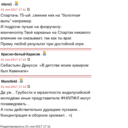
slava1
-
01 ноя 2017 17:11
Спартачь 75-ый ,смении ник на "болотная
выпь" например.
И подрочи лучше на физручелу-
манчинэллу.Твоё карканье на Спартак никакого
влияние не оказывает, так как ты враг.
Приму любой результат при достойной игре.
Красно-белый Карасик
-
01 ноя 2017 17:10
Себастьян Дриусси: «В детстве моим кумиром
был Кавенаги»
Mansfield
-
01 ноя 2017 17:10
Да уж... Грубости и мразотности андалусийской
молодёжи иные представители ФНЛ/ПФЛ могут
позавидовать...
А голы действительно дурацкие пускаем...
Концентрация в обороне хромает... =(
Редактировалось 01 ноя 2017 17:11