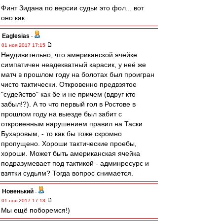
Финт Зидана по версии судьи это фол... вот
оно как
Eaglesias
-
01 ноя 2017 17:15
Неудивительно, что американской ячейке
симпатичен неадекватный карасик, у неё же
матч в прошлом году на болотах был проигран
чисто тактически. Откровенно предвзятое
"судейство" как бе и не причем (вдруг кто
забыл!?). А то что первый гол в Ростове в
прошлом году на выезде был забит с
откровенным нарушением правил на Таски
Бухаровым, - то как бы тоже скромно
пропущено. Хороши тактические проебы,
хороши. Может быть американская ячейка
подразумевает под тактикой - админресурс и
взятки судьям? Тогда вопрос снимается.
Новенький
-
01 ноя 2017 17:13
Мы ещё поборемся!)