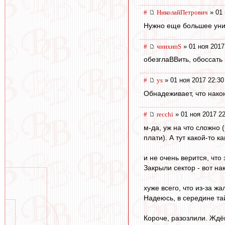
#
НиколайПетрович
» 01 
Нужно еще большее униж
#
чннхнпS
» 01 ноя 2017
обезглаВВить, обоссать 
#
ys
» 01 ноя 2017 22:30
Обнадеживает, что нако
#
recchi
» 01 ноя 2017 22
м-да, уж на что сложно 
плати). А тут какой-то 
и не очень верится, что
Закрыли сектор - вот нак
хуже всего, что из-за 
Надеюсь, в середине тай
Короче, разозлили. Ждё