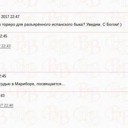
 2017 22:47
к тореро для разъярённого испанского быка? Увидим. С Богом! )
2:45
7 22:43
2:45
судью в Мариборе, посвящается...
:43
17 22:40