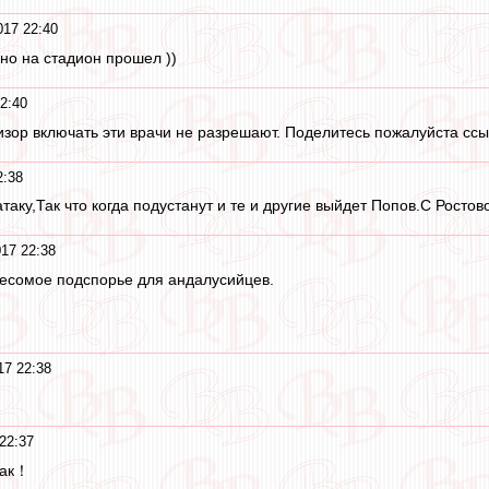
017 22:40
но на стадион прошел ))
2:40
изор включать эти врачи не разрешают. Поделитесь пожалуйста сс
2:38
таку,Так что когда подустанут и те и другие выйдет Попов.С Рост
17 22:38
 весомое подспорье для андалусийцев.
17 22:38
22:37
так！