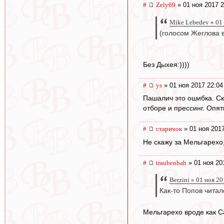
#
Zely69
» 01 ноя 2017 2
Mike Lebedev » 01
(голосом Жеглова 
Без Дыхея:))))
#
ys
» 01 ноя 2017 22:04
Пашалич это ошибка. Ск
отборе и прессинг. Опят
#
старичок
» 01 ноя 2017
Не скажу за Мельгарехо
#
traubenbah
» 01 ноя 20
Berzini » 01 ноя 2
Как-то Попов читал
Мельгарехо вроде как С