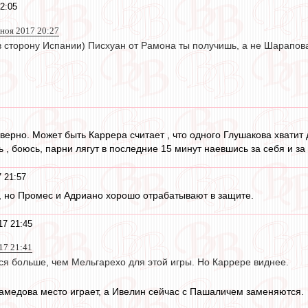
2:05
 ноя 2017 20:27
в сторону Испании) Писхуан от Рамона ты получишь, а не Шарапова
верно. Может быть Каррера считает , что одного Глушакова хватит 
ь , боюсь, парни лягут в последние 15 минут наевшись за себя и за 
 21:57
, но Промес и Адриано хорошо отрабатывают в защите.
17 21:45
017 21:41
ся больше, чем Мельгарехо для этой игры. Но Каррере виднее.
амедова место играет, а Ивелин сейчас с Пашаличем заменяются.