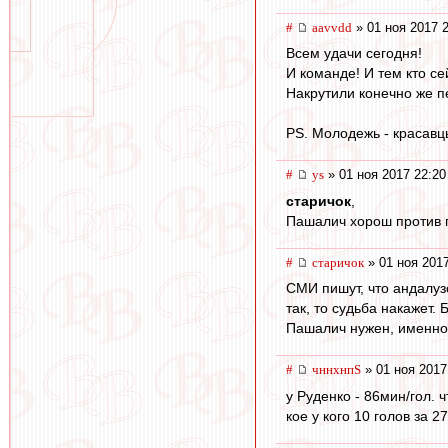
#
aavvdd
» 01 ноя 2017 
Всем удачи сегодня!
И команде! И тем кто се
Накрутили конечно же п
PS. Молодежь - красавц
#
ys
» 01 ноя 2017 22:20
старичок
,
Пашалич хорош против п
#
старичок
» 01 ноя 2017
СМИ пишут, что андалу
так, то судьба накажет.
Пашалич нужен, именно 
#
чннхнпS
» 01 ноя 2017
у Руденко - 86мин/гол. ч
кое у кого 10 голов за 2