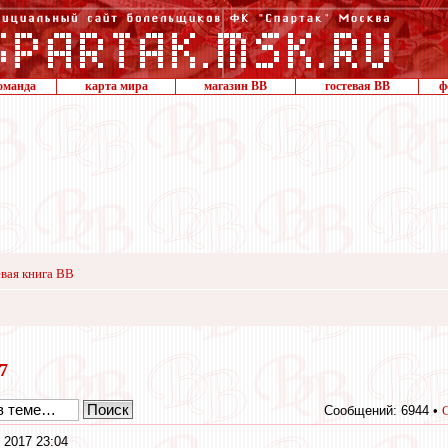
оманда
карта мира
магазин ВВ
гостевая ВВ
ф
вая книга ВВ
17
Сообщений: 6944 •
 2017 23:04