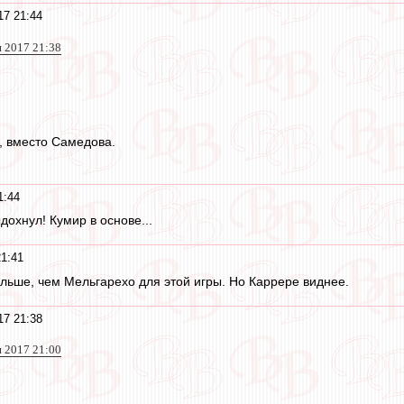
17 21:44
я 2017 21:38
, вместо Самедова.
1:44
охнул! Кумир в основе...
21:41
ольше, чем Мельгарехо для этой игры. Но Каррере виднее.
17 21:38
я 2017 21:00