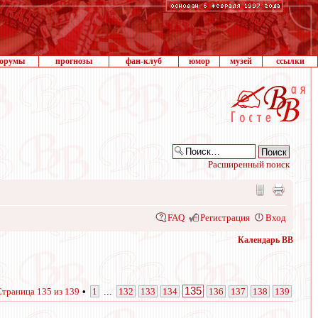
орумы
прогнозы
фан-клуб
юмор
музей
ссылки
Расширенный поиск
FAQ
Регистрация
Вход
Календарь ВВ
135
Страница
135
из
139
•
1
...
132
133
134
136
137
138
139