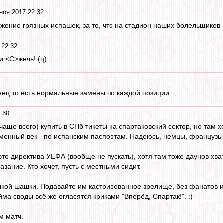
ноя 2017 22:32
ение грязных испашек, за то, что на стадион наших болельщиков 
 22:32
и <C>жечь! (ц)
нец то есть нормальные замены по каждой позиции.
:30
(чаще всего) купить в СПб тикеты на спартаковский сектор, но там 
каменный век - по испанским паспортам. Надеюсь, немцы, французы 
 это директива УЕФА (вообще не пускать), хотя там тоже даунов хват
азание. Кто хочет, пусть с местными сидит.
жалкой шашки. Подавайте им кастрированное зрелище, без фанатов и
ма своды всё же огласятся криками "Вперёд, Спартак!". :)
м матч.