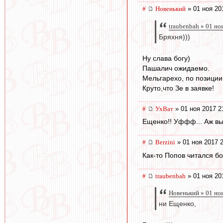
#
Новенький
» 01 ноя 20
traubenbah » 01 но
Бряхня)))
Ну слава богу)
Пашалич ожидаемо.
Мельгарехо, по позиции
Круто,что Зе в заявке!
#
УхВат
» 01 ноя 2017 2
Ещенко!! Уффф... Аж выд
#
Berzini
» 01 ноя 2017 
Как-то Попов читался б
#
traubenbah
» 01 ноя 20
Новенький » 01 но
ни Ещенко,