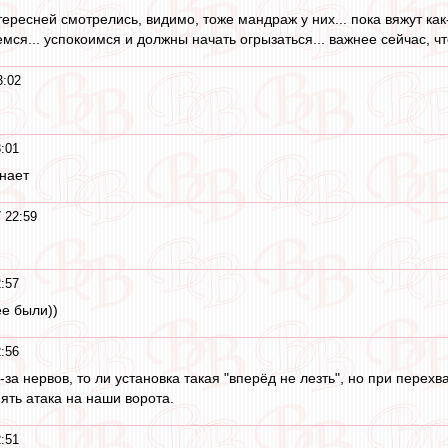
ресней смотрелись, видимо, тоже мандраж у них... пока вяжут как-то
мся... успокоимся и должны начать огрызаться... важнее сейчас, ч
3:02
:01
нает
 22:59
:57
е были))
:56
з-за нервов, то ли установка такая "вперёд не лезть", но при перех
ять атака на наши ворота.
:51