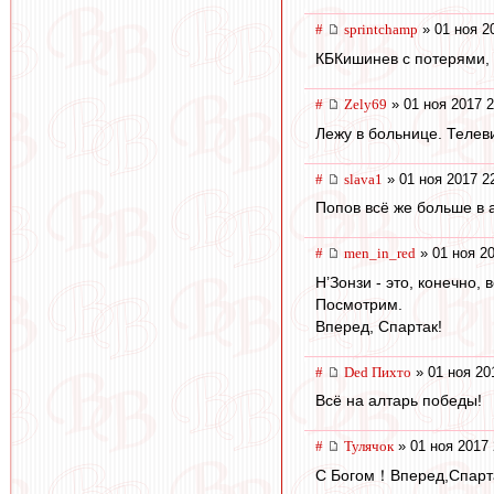
#
sprintchamp
» 01 ноя 2
КБКишинев с потерями, 
#
Zely69
» 01 ноя 2017 2
Лежу в больнице. Телев
#
slava1
» 01 ноя 2017 2
Попов всё же больше в а
#
men_in_red
» 01 ноя 20
Н’Зонзи - это, конечно,
Посмотрим.
Вперед, Спартак!
#
Ded Пихто
» 01 ноя 20
Всё на алтарь победы!
#
Тулячок
» 01 ноя 2017 
С Богом！Вперед,Спар