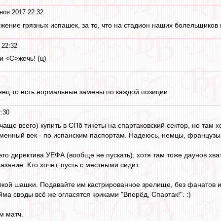
ноя 2017 22:32
ение грязных испашек, за то, что на стадион наших болельщиков 
 22:32
и <C>жечь! (ц)
нец то есть нормальные замены по каждой позиции.
:30
(чаще всего) купить в СПб тикеты на спартаковский сектор, но там 
каменный век - по испанским паспортам. Надеюсь, немцы, французы 
 это директива УЕФА (вообще не пускать), хотя там тоже даунов хват
азание. Кто хочет, пусть с местными сидит.
жалкой шашки. Подавайте им кастрированное зрелище, без фанатов и
ма своды всё же огласятся криками "Вперёд, Спартак!". :)
м матч.