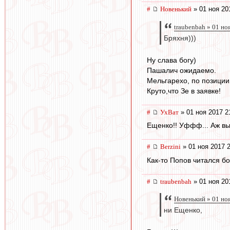
#
Новенький
» 01 ноя 20
traubenbah » 01 но
Бряхня)))
Ну слава богу)
Пашалич ожидаемо.
Мельгарехо, по позиции
Круто,что Зе в заявке!
#
УхВат
» 01 ноя 2017 2
Ещенко!! Уффф... Аж выд
#
Berzini
» 01 ноя 2017 
Как-то Попов читался б
#
traubenbah
» 01 ноя 20
Новенький » 01 но
ни Ещенко,