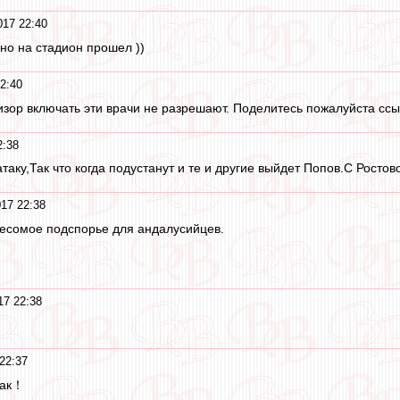
017 22:40
но на стадион прошел ))
2:40
изор включать эти врачи не разрешают. Поделитесь пожалуйста сс
2:38
таку,Так что когда подустанут и те и другие выйдет Попов.С Рост
17 22:38
 весомое подспорье для андалусийцев.
17 22:38
22:37
так！