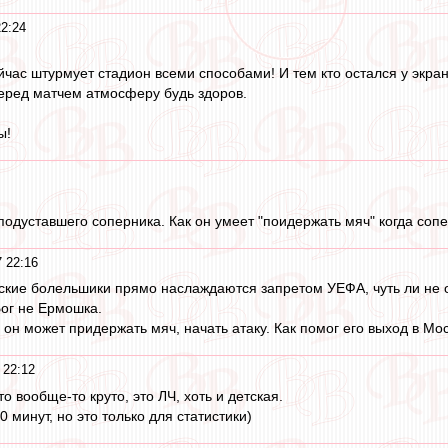
22:24
йчас штурмует стадион всеми способами! И тем кто остался у экран
еред матчем атмосферу будь здоров.
ы!
одуставшего соперника. Как он умеет "поидержать мяч" когда сопе
 22:16
зские болельшики прямо наслаждаются запретом УЕФА, чуть ли не
 Бог не Ермошка.
он может придержать мяч, начать атаку. Как помог его выход в Мос
 22:12
то вообще-то круто, это ЛЧ, хоть и детская.
70 минут, но это только для статистики)