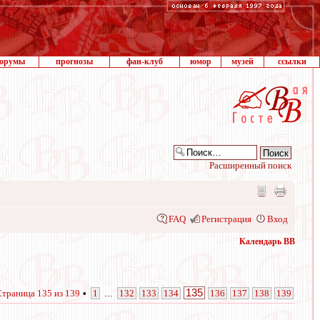
орумы
прогнозы
фан-клуб
юмор
музей
ссылки
Расширенный поиск
FAQ
Регистрация
Вход
Календарь ВВ
135
Страница
135
из
139
•
1
...
132
133
134
136
137
138
139