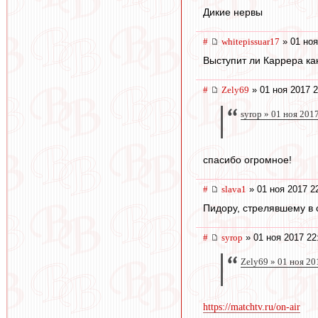
Дикие нервы
#
whitepissuar17
» 01 ноя
Выступит ли Каррера ка
#
Zely69
» 01 ноя 2017 2
syrop » 01 ноя 201
спасибо огромное!
#
slava1
» 01 ноя 2017 2
Пидору, стрелявшему в 
#
syrop
» 01 ноя 2017 22
Zely69 » 01 ноя 20
https://matchtv.ru/on-air