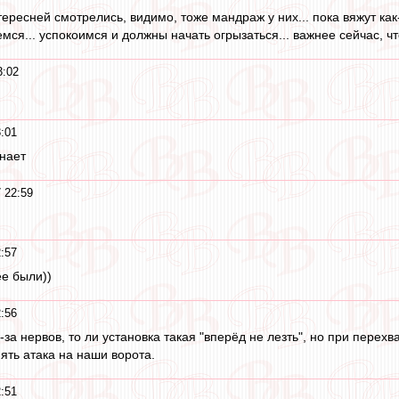
ресней смотрелись, видимо, тоже мандраж у них... пока вяжут как-то
мся... успокоимся и должны начать огрызаться... важнее сейчас, ч
3:02
:01
нает
 22:59
:57
е были))
:56
з-за нервов, то ли установка такая "вперёд не лезть", но при перех
ять атака на наши ворота.
:51