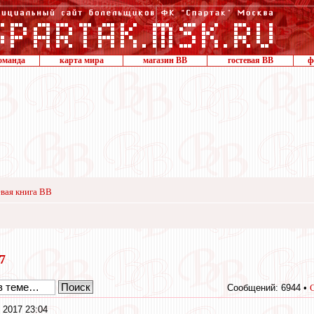
оманда
карта мира
магазин ВВ
гостевая ВВ
ф
вая книга ВВ
17
Сообщений: 6944 •
 2017 23:04