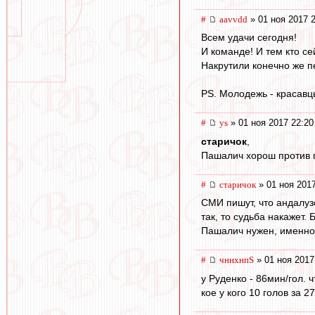
#
aavvdd
» 01 ноя 2017 
Всем удачи сегодня!
И команде! И тем кто се
Накрутили конечно же п
PS. Молодежь - красавц
#
ys
» 01 ноя 2017 22:20
старичок
,
Пашалич хорош против п
#
старичок
» 01 ноя 2017
СМИ пишут, что андалу
так, то судьба накажет.
Пашалич нужен, именно 
#
чннхнпS
» 01 ноя 2017
у Руденко - 86мин/гол. ч
кое у кого 10 голов за 2