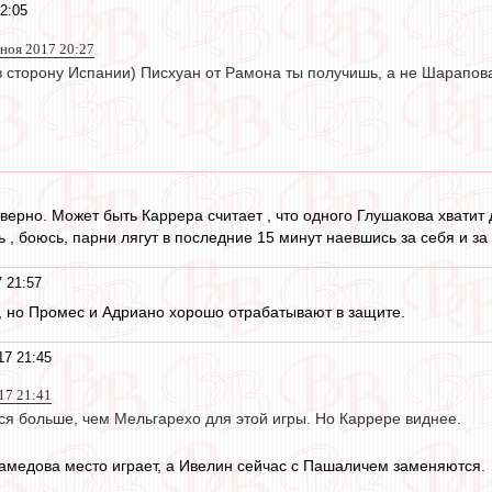
2:05
 ноя 2017 20:27
в сторону Испании) Писхуан от Рамона ты получишь, а не Шарапова
верно. Может быть Каррера считает , что одного Глушакова хватит 
ь , боюсь, парни лягут в последние 15 минут наевшись за себя и за 
 21:57
, но Промес и Адриано хорошо отрабатывают в защите.
17 21:45
017 21:41
ся больше, чем Мельгарехо для этой игры. Но Каррере виднее.
амедова место играет, а Ивелин сейчас с Пашаличем заменяются.