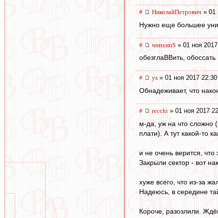
#
НиколайПетрович
» 01 
Нужно еще большее униж
#
чннхнпS
» 01 ноя 2017
обезглаВВить, обоссать 
#
ys
» 01 ноя 2017 22:30
Обнадеживает, что нако
#
recchi
» 01 ноя 2017 22
м-да, уж на что сложно 
плати). А тут какой-то 
и не очень верится, что
Закрыли сектор - вот нак
хуже всего, что из-за 
Надеюсь, в середине тай
Короче, разозлили. Ждё