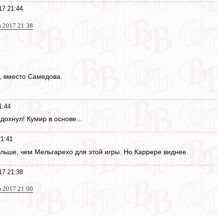
17 21:44
я 2017 21:38
, вместо Самедова.
1:44
охнул! Кумир в основе...
21:41
ольше, чем Мельгарехо для этой игры. Но Каррере виднее.
17 21:38
я 2017 21:00