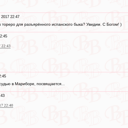
 2017 22:47
к тореро для разъярённого испанского быка? Увидим. С Богом! )
2:45
7 22:43
2:45
судью в Мариборе, посвящается...
:43
17 22:40