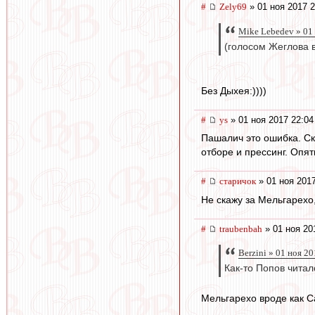
#
Zely69
» 01 ноя 2017 2
Mike Lebedev » 01
(голосом Жеглова 
Без Дыхея:))))
#
ys
» 01 ноя 2017 22:04
Пашалич это ошибка. Ск
отборе и прессинг. Опят
#
старичок
» 01 ноя 2017
Не скажу за Мельгарехо
#
traubenbah
» 01 ноя 20
Berzini » 01 ноя 2
Как-то Попов читал
Мельгарехо вроде как С