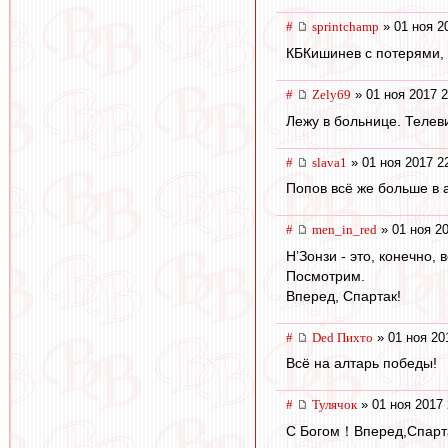
#
sprintchamp
» 01 ноя 2
КБКишинев с потерями, 
#
Zely69
» 01 ноя 2017 2
Лежу в больнице. Телев
#
slava1
» 01 ноя 2017 2
Попов всё же больше в а
#
men_in_red
» 01 ноя 20
Н’Зонзи - это, конечно,
Посмотрим.
Вперед, Спартак!
#
Ded Пихто
» 01 ноя 20
Всё на алтарь победы!
#
Тулячок
» 01 ноя 2017 
С Богом！Вперед,Спар