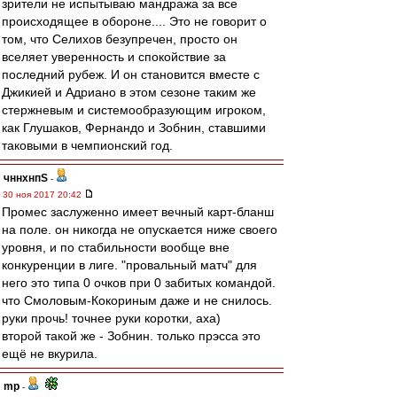
зрители не испытываю мандража за все
происходящее в обороне.... Это не говорит о
том, что Селихов безупречен, просто он
вселяет уверенность и спокойствие за
последний рубеж. И он становится вместе с
Джикией и Адриано в этом сезоне таким же
стержневым и системообразующим игроком,
как Глушаков, Фернандо и Зобнин, ставшими
таковыми в чемпионский год.
чннхнпS
-
30 ноя 2017 20:42
Промес заслуженно имеет вечный карт-бланш
на поле. он никогда не опускается ниже своего
уровня, и по стабильности вообще вне
конкуренции в лиге. "провальный матч" для
него это типа 0 очков при 0 забитых командой.
что Смоловым-Кокориным даже и не снилось.
руки прочь! точнее руки коротки, аха)
второй такой же - Зобнин. только прэсса это
ещё не вкурила.
mp
-