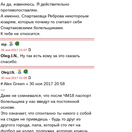
Ах да, извиняюсь. Я действительно
противопоставляю.
А именно, Спартаковца Реброва некотороым
юзарям, которые почему-то считают себя
Спартаковскими болельщиками.
К тебе не относится.
mp
-
30 ноя 2017 21:07
Oleg.I.N.
, Ну так есть кому за это сказать
спасибо.
Oleg.I.N.
-
30 ноя 2017 21:05
# Alex Green » 30 ноя 2017 20:58
---
Даже не сомневался, что после ЧМ18 паспорт
болельщика у нас введут на постоянной
основе.
Это означает, что спонтанно ты никого с собой
на стадик не приведешь - будь то друг из
другого города, папа, который сто лет на
футбол не ходил, подружка, которую хочешь