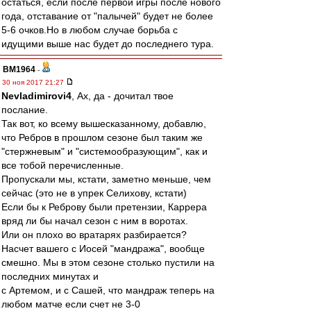
остаться, если после первой игры после нового
года, отставание от "палычей" будет не более
5-6 очков.Но в любом случае борьба с
идущими выше нас будет до последнего тура.
BM1964
-
30 ноя 2017 21:27
Nevladimirovi4
, Ах, да - дочитал твое
послание.
Так вот, ко всему вышесказанному, добавлю,
что Ребров в прошлом сезоне был таким же
"стержневым" и "системообразующим", как и
все тобой перечисленные.
Пропускали мы, кстати, заметно меньше, чем
сейчас (это не в упрек Селихову, кстати)
Если бы к Реброву были претензии, Каррера
вряд ли бы начал сезон с ним в воротах.
Или он плохо во вратарях разбирается?
Насчет вашего с Иосей "мандража", вообще
смешно. Мы в этом сезоне столько пустили на
последних минутах и
с Артемом, и с Сашей, что мандраж теперь на
любом матче если счет не 3-0