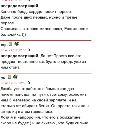
30 ноя 2017 22:53
впередсмотрящий
,
Конечно бред, сердце просит первое.
Даже после двух первых, нужно и третье
первое.
Сложилась в голове миллеровка, Евстигнеев и
балалайка )))
mp
-
30 ноя 2017 22:50
впередсмотрящий
, Да нет.Просто все его
продают постоянно как будто очередь уже за
ним стоит.
ys
-
30 ноя 2017 22:50
Дзюба уже отработал в бомжатине два
нечемпионства, на пути к третьему, экономит
нам 3 мегаевро на своей зарплате, и на
столько же обирает Зенит. Он просто таки наш
штирлиц в этом гадюшнике.
Хотя я и напророчил, что его в бомжатине
скоро не будет ( и не считаю , что буду сильно