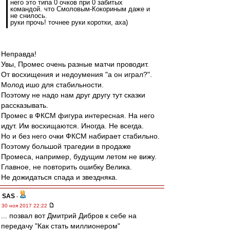
него это типа 0 очков при 0 забитых
командой. что Смоловым-Кокориным даже и
не снилось.
руки прочь! точнее руки коротки, аха)
Неправда!
Увы, Промес очень разные матчи проводит.
От восхищения и недоумения "а он играл?".
Молод ишо для стабильности.
Поэтому не надо нам друг другу тут сказки
рассказывать.
Промес в ФКСМ фигура интересная. На него
идут. Им восхищаются. Иногда. Не всегда.
Но и без него очки ФКСМ набирает стабильно.
Поэтому большой трагедии в продаже
Промеса, например, будущим летом не вижу.
Главное, не повторить ошибку Велика.
Не дожидаться спада и звездняка.
SAS
-
30 ноя 2017 22:22
... позвал вот Дмитрий Дибров к себе на
передачу "Как стать миллионером"