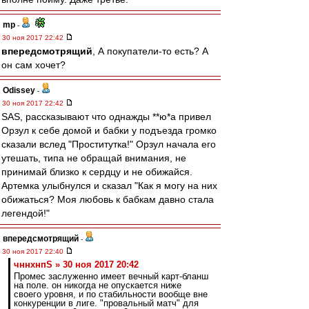
mp
-
30 ноя 2017 22:42
впередсмотрящий
, А покупатели-то есть? А
он сам хочет?
Odissey
-
30 ноя 2017 22:42
SAS, рассказывают что однажды **ю*а привел
Орзул к себе домой и бабки у подъезда громко
сказали вслед "Проститутка!" Орзул начала его
утешать, типа не обращай внимания, не
принимай близко к сердцу и не обижайся.
Артемка улыбнулся и сказал "Как я могу на них
обижаться? Моя любовь к бабкам давно стала
легендой!"
впередсмотрящий
-
30 ноя 2017 22:40
чннхнпS » 30 ноя 2017 20:42
Промес заслуженно имеет вечный карт-бланш
на поле. он никогда не опускается ниже
своего уровня, и по стабильности вообще вне
конкуренции в лиге. "провальный матч" для