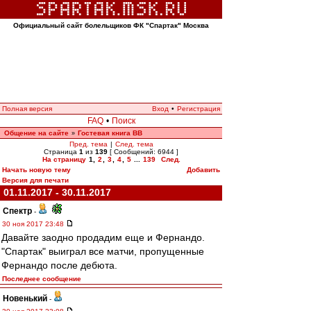
Официальный сайт болельщиков ФК "Спартак" Москва
Полная версия
Вход
•
Регистрация
FAQ
•
Поиск
Общение на сайте
Гостевая книга ВВ
»
Пред. тема
|
След. тема
Страница
1
из
139
[ Сообщений: 6944 ]
На страницу
1
,
2
,
3
,
4
,
5
...
139
След.
Начать новую тему
Добавить
Версия для печати
01.11.2017 - 30.11.2017
Спектр
-
30 ноя 2017 23:48
Давайте заодно продадим еще и Фернандо.
"Спартак" выиграл все матчи, пропущенные
Фернандо после дебюта.
Последнее сообщение
Новенький
-