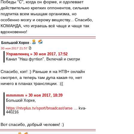
Победы "С", когда он форме, и одолевает
действительно крепких оппонентов, сильная
подпитка всем мышцам организма, но
особенно мозгу и серому веществу... Спасибо,
КОМАНДА, что играешь всё чаще и чаще так
вдохновенно!
Большой Хорхе
-
30 ноя 2017 21:57
Управленец » 30 ноя 2017, 17:52
Канал "Наш футбол". Включай и смотри
Спасибо, кэп! :) Раньше я на НТВ+ онлайн
смотрел, а теперь там дупа какая-то, нет
ничего в планах трансляции. :((
mmmmm » 30 ноя 2017, 18:39
Большой Хорхе,
https://ntvplus.tv/sport/broadcast/arse
... kva-
440216
Вот спасибо, добрый человек! :)