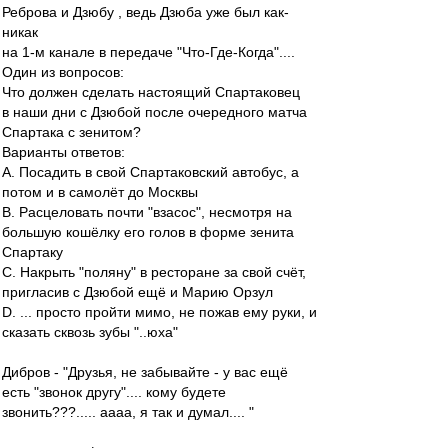
Реброва и Дзюбу , ведь Дзюба уже был как-
никак
на 1-м канале в передаче "Что-Где-Когда"....
Один из вопросов:
Что должен сделать настоящий Спартаковец
в наши дни с Дзюбой после очередного матча
Спартака с зенитом?
Варианты ответов:
А. Посадить в свой Спартаковский автобус, а
потом и в самолёт до Москвы
B. Расцеловать почти "взасос", несмотря на
большую кошёлку его голов в форме зенита
Спартаку
C. Накрыть "поляну" в ресторане за свой счёт,
пригласив с Дзюбой ещё и Марию Орзул
D. ... просто пройти мимо, не пожав ему руки, и
сказать сквозь зубы "..юха"
Дибров - "Друзья, не забывайте - у вас ещё
есть "звонок другу".... кому будете
звонить???..... аааа, я так и думал.... "