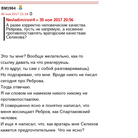
BM1964
-
30 ноя 2017 21:18
Nevladimirovi4 » 30 ноя 2017 20:56
А разве корректно человеческие качества
Реброва, пусть не напрямую, а косвенно
противопоставлять вратарским качествам
Селихова?
Это ты мне? Вообще желательно, как-то
ссылку давать на что реагируешь.
А то вдруг, ты сам с собой разговариваешь).
Но подозреваю, что мне. Вроде никто не писал
сегодня про Реброва.
Тогда отвечаю.
Я ни словом ни намеком никого никому не
противопоставляю.
Я совершенно ясно и понятно написал, что
меня восхищает Ребров, как Спартаковский
человек.
И еще я написал, что, как вратарь мне Селихов
кажется предпочтительнее. Что не ясно?