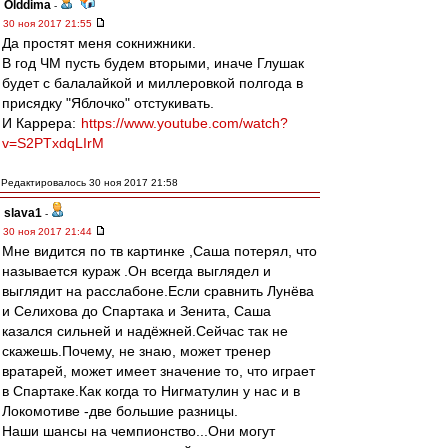
Olddima
-
30 ноя 2017 21:55
Да простят меня сокнижники.
В год ЧМ пусть будем вторыми, иначе Глушак
будет с балалайкой и миллеровкой полгода в
присядку "Яблочко" отстукивать.
И Каррера:
https://www.youtube.com/watch?
v=S2PTxdqLIrM
Редактировалось 30 ноя 2017 21:58
slava1
-
30 ноя 2017 21:44
Мне видится по тв картинке ,Саша потерял, что
называется кураж .Он всегда выглядел и
выглядит на расслабоне.Если сравнить Лунёва
и Селихова до Спартака и Зенита, Саша
казался сильней и надёжней.Сейчас так не
скажешь.Почему, не знаю, может тренер
вратарей, может имеет значение то, что играет
в Спартаке.Как когда то Нигматулин у нас и в
Локомотиве -две большие разницы.
Наши шансы на чемпионство...Они могут