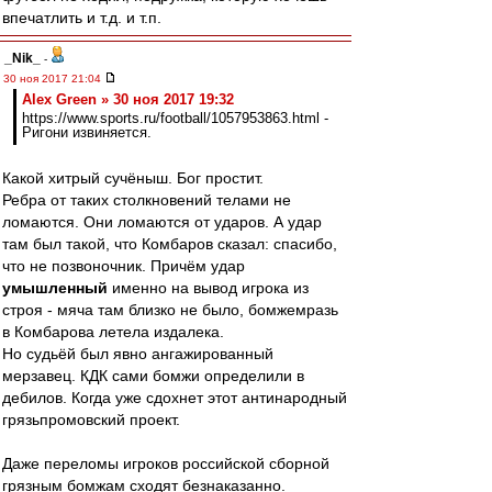
впечатлить и т.д. и т.п.
_Nik_
-
30 ноя 2017 21:04
Alex Green » 30 ноя 2017 19:32
https://www.sports.ru/football/1057953863.html -
Ригони извиняется.
Какой хитрый сучёныш. Бог простит.
Ребра от таких столкновений телами не
ломаются. Они ломаются от ударов. А удар
там был такой, что Комбаров сказал: спасибо,
что не позвоночник. Причём удар
умышленный
именно на вывод игрока из
строя - мяча там близко не было, бомжемразь
в Комбарова летела издалека.
Но судьёй был явно ангажированный
мерзавец. КДК сами бомжи определили в
дебилов. Когда уже сдохнет этот антинародный
грязьпромовский проект.
Даже переломы игроков российской сборной
грязным бомжам сходят безнаказанно.