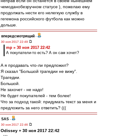
неправ если он останется в своем нынешнем
чемоданобезручном статусе ), пожелаю ему
продолжать нести его нелегкую службу в
гегемона российского футбола как можно
дольше.
впередсмотрящий
-
30 ноя 2017 22:49
mp » 30 ноя 2017 22:42
А покупатели-то есть? А он сам хочет?
А я продавать что-ли предложил?
Я сказал "Большой трагедии не вижу".
Трагедии.
Большой.
Не захочет - не надо!
Не будет покупателей - тем более!
Что за подход такой: придумать текст за меня и
предложить за него ответить? (((
SAS
-
30 ноя 2017 22:46
Odissey » 30 ноя 2017 22:42