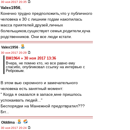
30 ноя 2017 20:35
Valex1956
,
Конечно трудно предположить,что у публичного
человека к 30 с лишним годам накопилась
масса приятелей,друзей,личных
болельщиков,существует семья,родители,куча
родственников. Они все люди кстати.
Valex1956
-
30 ноя 2017 20:29
BM1964 » 30 ноя 2017 13:36
Вчера, не помню кто, но все равно ему
спасибо, опубликовал ссылку на интервью с
Ребровым.
В этом вью скромного и замечательного
человека есть занятный момент:
" Когда я оказался в запасе,мне пришлось
успокаивать людей..."
Беспорядки на Манежной предотвратил???
Бгг...
Olddima
-
30 ноя 2017 20:24