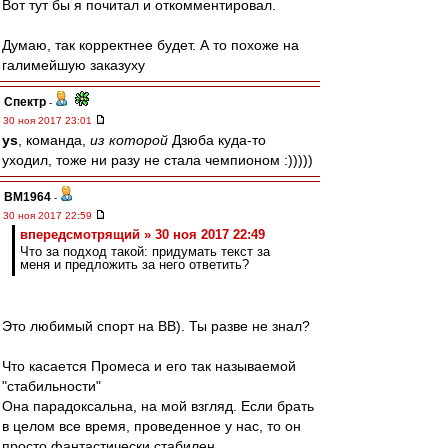
Вот тут бы я почитал и откомментировал.
Думаю, так корректнее будет. А то похоже на
галимейшую заказуху
Спектр
-
30 ноя 2017 23:01
ys
, команда,
из которой
Дзюба куда-то
уходил, тоже ни разу не стала чемпионом :)))))
BM1964
-
30 ноя 2017 22:59
впередсмотрящий » 30 ноя 2017 22:49
Что за подход такой: придумать текст за
меня и предложить за него ответить?
Это любимый спорт на ВВ). Ты разве не знал?
Что касается Промеса и его так называемой
"стабильности"
Она парадоксальна, на мой взгляд. Если брать
в целом все время, проведенное у нас, то он
просто фантастически стабилен.