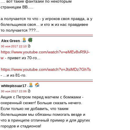
.... вот такие фантазии по некоторым
страницам ВВ.....
а получается то что - у игроков своя правда, а у
болельщиков своя... и кто ж из нас правдивее
то получается ???...
Alex Green
-
30 ноя 2017 22:10
https://www.youtube.com/watch?v=eMEv8vR9U-
w
- привет из 70-го...
https://www.youtube.com/watch?v=JtsMDz7GhTs
- ...и из 81-го.
whitepissuar17
-
30 ноя 2017 22:06
Акция с Петром перед матчем с бомжами -
охеренный сюжет! Больше сказать нечего.
Если только не добавить, что таким
болельщикам мы обязаны помогать везде и
что в принципе отличный пример и для других
городов и стадионов!