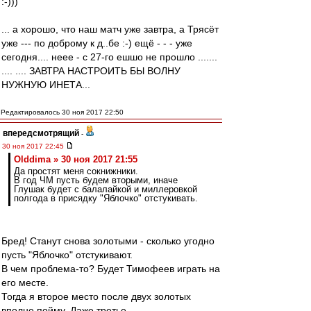
:-)))
... а хорошо, что наш матч уже завтра, а Трясёт
уже --- по доброму к д..бе :-) ещё - - - уже
сегодня.... неее - с 27-го ешшо не прошло .......
.... .... ЗАВТРА НАСТРОИТЬ БЫ ВОЛНУ
НУЖНУЮ ИНЕТА...
Редактировалось 30 ноя 2017 22:50
впередсмотрящий
-
30 ноя 2017 22:45
Olddima » 30 ноя 2017 21:55
Да простят меня сокнижники.
В год ЧМ пусть будем вторыми, иначе
Глушак будет с балалайкой и миллеровкой
полгода в присядку "Яблочко" отстукивать.
Бред! Станут снова золотыми - сколько угодно
пусть "Яблочко" отстукивают.
В чем проблема-то? Будет Тимофеев играть на
его месте.
Тогда я второе место после двух золотых
вполне пойму. Даже третье.