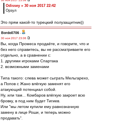
30 ноя 2017 23:08
Odissey » 30 ноя 2017 22:42
Орзул
Это прям какой-то турецкий полузащитник))
Bordo0706
-
30 ноя 2017 23:06
Вы, когда Промеса продаёте, и говорите, что и
без него справитесь, вы не рассматриваете его
отдельно, а в сравнении с:
1. другими игроками Спартака
2. возможными заменами
Типа такого: слева может сыграть Мельгарехо,
а Попов с Жано влёгкую заменят его
атакующий потенциал собой.
Ну, или там... Комбаров влёгкую закроет всю
бровку, в под ним будет Тигиев.
Или "мы летом купили ему равнозначную
замену в лице Роши, и теперь можно
продавать".