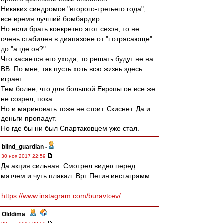
Никаких синдромов "второго-третьего года",
все время лучший бомбардир.
Но если брать конкретно этот сезон, то не
очень стабилен в диапазоне от "потрясающе"
до "а где он?"
Что касается его ухода, то решать будут не на
ВВ. По мне, так пусть хоть всю жизнь здесь
играет.
Тем более, что для большой Европы он все же
не созрел, пока.
Но и мариновать тоже не стоит. Скиснет. Да и
деньги пропадут.
Но где бы ни был Спартаковцем уже стал.
blind_guardian
-
30 ноя 2017 22:59
Да акция сильная. Смотрел видео перед
матчем и чуть плакал. Врт Петин инстаграмм.
https://www.instagram.com/buravtcev/
Olddima
-