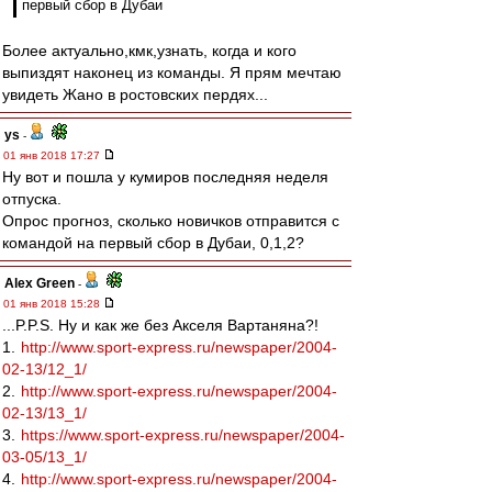
первый сбор в Дубаи
Более актуально,кмк,узнать, когда и кого
выпиздят наконец из команды. Я прям мечтаю
увидеть Жано в ростовских пердях...
ys
-
01 янв 2018 17:27
Ну вот и пошла у кумиров последняя неделя
отпуска.
Опрос прогноз, сколько новичков отправится с
командой на первый сбор в Дубаи, 0,1,2?
Alex Green
-
01 янв 2018 15:28
...P.P.S. Ну и как же без Акселя Вартаняна?!
1.
http://www.sport-express.ru/newspaper/2004-
02-13/12_1/
2.
http://www.sport-express.ru/newspaper/2004-
02-13/13_1/
3.
https://www.sport-express.ru/newspaper/2004-
03-05/13_1/
4.
http://www.sport-express.ru/newspaper/2004-