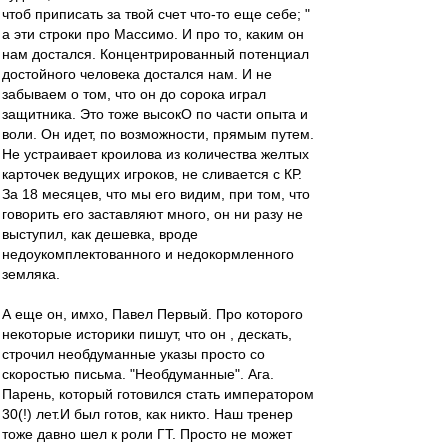
чтоб приписать за твой счет что-то еще себе; "
а эти строки про Массимо. И про то, каким он
нам достался. Концентрированный потенциал
достойного человека достался нам. И не
забываем о том, что он до сорока играл
защитника. Это тоже высокО по части опыта и
воли. Он идет, по возможности, прямым путем.
Не устраивает кроилова из количества желтых
карточек ведущих игроков, не сливается с КР.
За 18 месяцев, что мы его видим, при том, что
говорить его заставляют много, он ни разу не
выступил, как дешевка, вроде
недоукомплектованного и недокормленного
земляка.
А еще он, имхо, Павел Первый. Про которого
некоторые историки пишут, что он , дескать,
строчил необдуманные указы просто со
скоростью письма. "Необдуманные". Ага.
Парень, который готовился стать императором
30(!) лет.И был готов, как никто. Наш тренер
тоже давно шел к роли ГТ. Просто не может