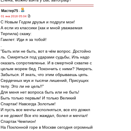
Елена, можно взять у Вас автограф?
Мастер75
-
01 янв 2018 05:04
С Новым Годом друзья и подруги мои!
А если из классики (как и мной уважаемая
Терпила) скажу:
Гамлет: Иди я за тобой!
.
"Быть или не быть, вот в чём вопрос. Достойно
ль. Смиряться под ударами судьбы, Иль надо
оказать сопротивленье. И в смертной схватке с
целым морем бед. Покончить с ними? Умереть.
Забыться. И знать, что этим обрываешь цепь.
Сердечных мук и тысячи лишений, Присущих
телу. Это ли не цель!!"
Для меня нет вопроса быть или не быть!
Быть только первым! И только Великий
Спартак! Навсегда Золотым!
И пусть все мечты исполняться, все кто дожил
и не дожил! Все кто жаждал, болел и мечтал!
Спартак Чемпион!
На Поклонной горе в Москве сегодня огромный