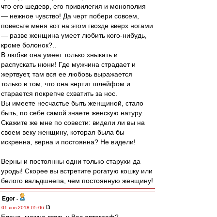
что его шедевр, его привилегия и монополия
— нежное чувство! Да черт побери совсем,
повесьте меня вот на этом гвозде вверх ногами
— разве женщина умеет любить кого-нибудь,
кроме болонок?..
В любви она умеет только хныкать и
распускать нюни! Где мужчина страдает и
жертвует, там вся ее любовь выражается
только в том, что она вертит шлейфом и
старается покрепче схватить за нос.
Вы имеете несчастье быть женщиной, стало
быть, по себе самой знаете женскую натуру.
Скажите же мне по совести: видели ли вы на
своем веку женщину, которая была бы
искренна, верна и постоянна? Не видели!
Верны и постоянны одни только старухи да
уроды! Скорее вы встретите рогатую кошку или
белого вальдшнепа, чем постоянную женщину!
Egor
-
01 янв 2018 05:06