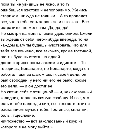
пока ты не увидишь ее ясно, а то ты
ошибешься жестоко и непоправимо. Женись
стариком, никуда не годным... А то пропадет
все, что в тебе есть хорошего и высокого. Все
истратится по мелочам. Да, да, да!
Не смотри на меня с таким удивлением. Ежели
ты ждешь от себя чего-нибудь впереди, то на
каждом шагу ты будешь чувствовать, что для
тебя все кончено, все закрыто, кроме гостиной,
где ты будешь стоять на одной
доске с придворным лакеем и идиотом... Ты
говоришь, Бонапарте; но Бонапарте, когда он
работал, шаг за шагом шел к своей цели, он
был свободен, у него ничего не было, кроме
его цели, — и он достиг ее.
Но свяжи себя с женщиной — и, как скованный
колодник, теряешь всякую свободу. И все, что
есть в тебе надежд и сил, все только тяготит и
раскаянием мучает тебя. Гостиные, сплетни,
балы, тщеславие,
ничтожество — вот заколдованный круг, из
которого я не могу выйти.»