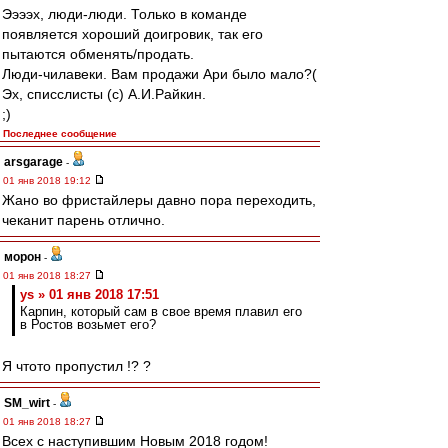
Ээээх, люди-люди. Только в команде
появляется хороший доигровик, так его
пытаются обменять/продать.
Люди-чилавеки. Вам продажи Ари было мало?(
Эх, списслисты (с) А.И.Райкин.
;)
Последнее сообщение
arsgarage
-
01 янв 2018 19:12
Жано во фристайлеры давно пора переходить,
чеканит парень отлично.
морон
-
01 янв 2018 18:27
ys » 01 янв 2018 17:51
Карпин, который сам в свое время плавил его
в Ростов возьмет его?
Я чтото пропустил !? ?
SM_wirt
-
01 янв 2018 18:27
Всех с наступившим Новым 2018 годом!