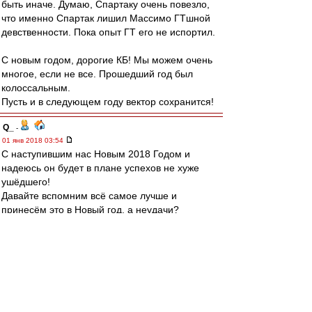
быть иначе. Думаю, Спартаку очень повезло,
что именно Спартак лишил Массимо ГТшной
девственности. Пока опыт ГТ его не испортил.
С новым годом, дорогие КБ! Мы можем очень
многое, если не все. Прошедший год был
колоссальным.
Пусть и в следующем году вектор сохранится!
Q_
-
01 янв 2018 03:54
С наступившим нас Новым 2018 Годом и
надеюсь он будет в плане успехов не хуже
ушёдшего!
Давайте вспомним всё самое лучше и
принесём это в Новый год, а неудачи?
Самое лучший ответ на 0-7 который мне
удалось прочитать. Не известно что позорнее
проиграть Ливеру 0-7 или проиграть команде
проигравшей Ливеру 0-7 со счётом 0-3 :)
Пусть они останутся в прошлом!