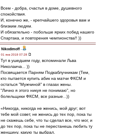
Всем - добра, счастья в доме, душевного
спокойствия.
И, конечно же, - крепчайшего здоровья вам и
близким людям.
И обязательно - побольше ярких побед нашего
Спартака, и повторения чемпионства!! ))
Nikodimoff
-
01 янв 2018 07:28
Тут в ушедшем году, вспоминали Льва
Николаича... ))
Посвящается Парням Подкаблучникам (Тем,
кто пытается купить абик на матчи ФКСМ и
остаться "Мужчиной" в глазах жены.
"Лично я этого никуя не понимаю", но
болельщики ФКСМ, все разные...))
«Никогда, никогда не женись, мой друг; вот
тебе мой совет, не женись до тех пор, пока ты
не скажешь себе, что ты сделал все, что мог, и
до тех пор, пока ты не перестанешь любить ту
женщину, какую ты выбрал,