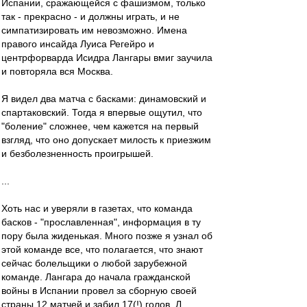
Испании, сражающейся с фашизмом, только
так - прекрасно - и должны играть, и не
симпатизировать им невозможно. Имена
правого инсайда Луиса Регейро и
центрфорварда Исидра Лангары вмиг заучила
и повторяла вся Москва.
Я видел два матча с басками: динамовский и
спартаковский. Тогда я впервые ощутил, что
"боление" сложнее, чем кажется на первый
взгляд, что оно допускает милость к приезжим
и безболезненность проигрышей.
...
Хоть нас и уверяли в газетах, что команда
басков - "прославленная", информация в ту
пору была жиденькая. Много позже я узнал об
этой команде все, что полагается, что знают
сейчас болельщики о любой зарубежной
команде. Лангара до начала гражданской
войны в Испании провел за сборную своей
страны 12 матчей и забил 17(!) голов, Л.