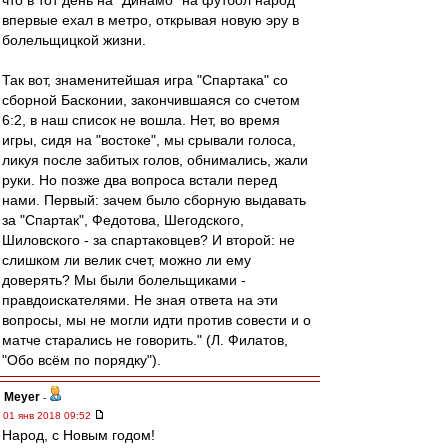
что в тот день на "Динамо" на футбол народ
впервые ехал в метро, открывая новую эру в
болельщицкой жизни.
Так вот, знаменитейшая игра "Спартака" со
сборной Басконии, закончившаяся со счетом
6:2, в наш список не вошла. Нет, во время
игры, сидя на "востоке", мы срывали голоса,
ликуя после забитых голов, обнимались, жали
руки. Но позже два вопроса встали перед
нами. Первый: зачем было сборную выдавать
за "Спартак", Федотова, Шегодского,
Шиловского - за спартаковцев? И второй: не
слишком ли велик счет, можно ли ему
доверять? Мы были болельщиками -
правдоискателями. Не зная ответа на эти
вопросы, мы не могли идти против совести и о
матче старались не говорить." (Л. Филатов,
"Обо всём по порядку").
Meyer
-
01 янв 2018 09:52
Народ, с Новым годом!