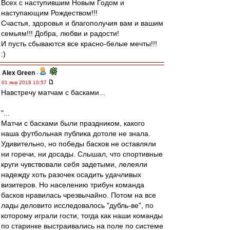
Всех с наступившим Новым Годом и
наступающим Рождеством!!!
Счастья, здоровья и благополучия вам и вашим
семьям!!! Добра, любви и радости!
И пусть сбываются все красно-белые мечты!!!
:)
Alex Green
-
01 янв 2018 10:57
Навстречу матчам с басками...
"...
Матчи с басками были праздником, какого
наша футбольная публика дотоле не знала.
Удивительно, но победы басков не оставляли
ни горечи, ни досады. Слышал, что спортивные
круги чувствовали себя задетыми, лелеяли
надежду хоть разочек осадить удачливых
визитеров. Но населению трибун команда
басков нравилась чрезвычайно. Потом на все
лады деловито исследовалось "дубль-ве", по
которому играли гости, тогда как наши команды
по старинке выстраивались на поле по системе