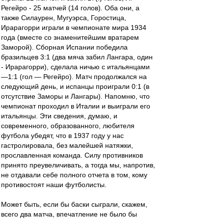
Регейро - 25 матчей (14 голов). Оба они, а
также Силаурен, Мугуэрса, Горостица,
Ирарагорри играли в чемпионате мира 1934
года (вместе со знаменитейшим вратарем
Заморой). Сборная Испании победила
бразильцев 3:1 (два мяча забил Лангара, один
- Ирарагорри), сделала ничью с итальянцами
—1:1 (гол — Регейро). Матч продолжался на
следующий день, и испанцы проиграли 0:1 (в
отсутствие Заморы и Лангары). Напомню, что
чемпионат проходил в Италии и выиграли его
итальянцы. Эти сведения, думаю, и
современного, образованного, любителя
футбола убедят, что в 1937 году у нас
гастролировала, без малейшей натяжки,
прославленная команда. Силу противников
принято преувеличивать, а тогда мы, напротив,
не отдавали себе полного отчета в том, кому
противостоят наши футболисты.
Может быть, если бы баски сыграли, скажем,
всего два матча, впечатление не было бы