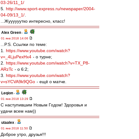
03-26/11_1/
5.
http://www.sport-express.ru/newspaper/2004-
04-09/13_1/
.
...Жуууууутко интересно, класс!
Alex Green
-
01 янв 2018 14:06
...P.S. Ссылки по теме:
1.
https://www.youtube.com/watch?
v=_4LjuPexHx4
- о турне;
2.
https://www.youtube.com/watch?v=TX_P8-
ARzTc
- о 6:2;
3.
https://www.youtube.com/watch?
v=sYCVA9k9QGo
- ещё о матче.
Leqion
-
01 янв 2018 13:29
С наступившим Новым Годом! Здоровья и
удачи всем нам))
utaalex
-
01 янв 2018 11:50
Доброе утро, друзья!!!