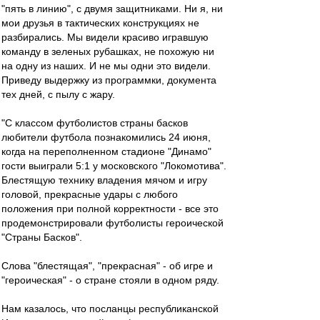
"пять в линию", с двумя защитниками. Ни я, ни
мои друзья в тактических конструкциях не
разбирались. Мы видели красиво игравшую
команду в зеленых рубашках, не похожую ни
на одну из наших. И не мы одни это видели.
Приведу выдержку из программки, документа
тех дней, с пылу с жару.
"С классом футболистов страны басков
любители футбола познакомились 24 июня,
когда на переполненном стадионе "Динамо"
гости выиграли 5:1 у московского "Локомотива".
Блестящую технику владения мячом и игру
головой, прекрасные удары с любого
положения при полной корректности - все это
продемонстрировали футболисты героической
"Страны Басков".
Слова "блестящая", "прекрасная" - об игре и
"героическая" - о стране стояли в одном ряду.
Нам казалось, что посланцы республиканской