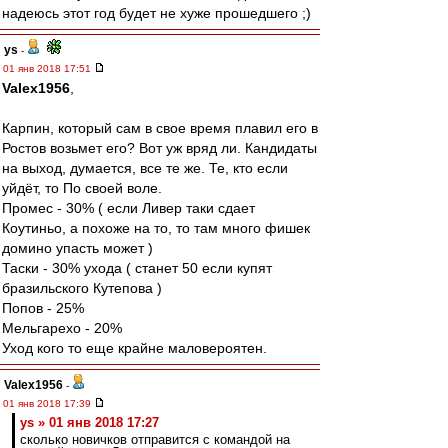
надеюсь этот год будет не хуже прошедшего ;)
ys
-
01 янв 2018 17:51
Valex1956
,
Карпин, который сам в свое время плавил его в
Ростов возьмет его? Вот уж вряд ли. Кандидаты
на выход, думается, все те же. Те, кто если
уйдёт, то По своей воле.
Промес - 30% ( если Ливер таки сдает
Коутиньо, а похоже на то, то там много фишек
домино упасть может )
Таски - 30% ухода ( станет 50 если купят
бразильского Кутепова )
Попов - 25%
Мельгарехо - 20%
Уход кого то еще крайне маловероятен.
Valex1956
-
01 янв 2018 17:39
ys » 01 янв 2018 17:27
сколько новичков отправится с командой на