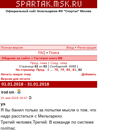
Официальный сайт болельщиков ФК "Спартак" Москва
Полная версия
Вход
•
Регистрация
FAQ
•
Поиск
Общение на сайте
Гостевая книга ВВ
»
Пред. тема
|
След. тема
Страница
82
из
82
[ Сообщений: 4088 ]
На страницу
Пред.
1
...
78
,
79
,
80
,
81
,
82
Начать новую тему
Добавить
Версия для печати
01.01.2018 - 31.01.2018
irod sm
-
01 янв 2018 19:47
ys
Я бы банил только за попытки мысли о том, что
надо расстаться с Мельгарехо.
Третий человек.Третий. В команде по системе
гол/пас.