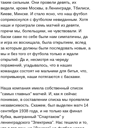
таким сильным. Они провели девять, их
видели, кроме Москвы, в Ленинграде, Тбилиси,
Киеве, Минске. И стало ясно, что наш футбол
соприкоснулся с футболом невиданным. Хотя
наши и проиграли семь матчей из девяти,
горечи мы, болельщики, не чувствовали. И
баски сами по себе были нам симпатичны, да
и игра их восхищала, была открытием, вслед
за которым должны были последовать новые, а
мы и без того от футбола только и ждали
открытий. Да и, несмотря на череду
поражений, угадывалось, что в наших
командах состоят не мальчики для битья, что,
попривыкнув, наши потягаются с басками.
Наша компания имела собственный список
"самых главных" матчей. И, как я сейчас
понимаю, в составлении списка мы проявляли
независимость. Скажем, был выделен матч 14
сентября 1938 года, и не только как финал
Кубка, выигранный "Спартаком" у
ленинградского "Электрика". Нас тешило и то,