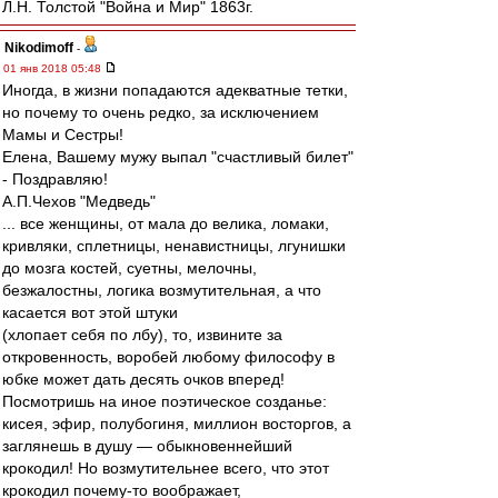
Л.Н. Толстой "Война и Мир" 1863г.
Nikodimoff
-
01 янв 2018 05:48
Иногда, в жизни попадаются адекватные тетки,
но почему то очень редко, за исключением
Мамы и Сестры!
Елена, Вашему мужу выпал "счастливый билет"
- Поздравляю!
А.П.Чехов "Медведь"
... все женщины, от мала до велика, ломаки,
кривляки, сплетницы, ненавистницы, лгунишки
до мозга костей, суетны, мелочны,
безжалостны, логика возмутительная, а что
касается вот этой штуки
(хлопает себя по лбу), то, извините за
откровенность, воробей любому философу в
юбке может дать десять очков вперед!
Посмотришь на иное поэтическое созданье:
кисея, эфир, полубогиня, миллион восторгов, а
заглянешь в душу — обыкновеннейший
крокодил! Но возмутительнее всего, что этот
крокодил почему-то воображает,