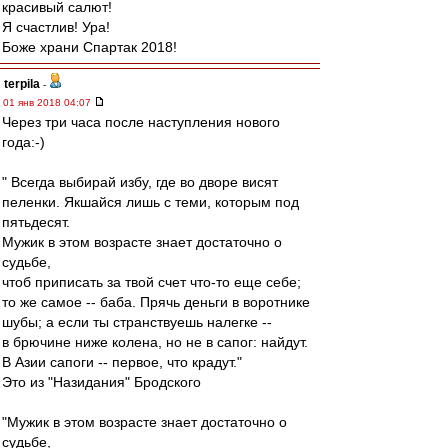
красивый салют!
Я счастлив! Ура!
Боже храни Спартак 2018!
terpila
-
01 янв 2018 04:07
Через три часа после наступления нового
года:-)
" Всегда выбирай избу, где во дворе висят
пеленки. Якшайся лишь с теми, которым под
пятьдесят.
Мужик в этом возрасте знает достаточно о
судьбе,
чтоб приписать за твой счет что-то еще себе;
то же самое -- баба. Прячь деньги в воротнике
шубы; а если ты странствуешь налегке --
в брючине ниже колена, но не в сапог: найдут.
В Азии сапоги -- первое, что крадут."
Это из "Назидания" Бродского
"Мужик в этом возрасте знает достаточно о
судьбе,