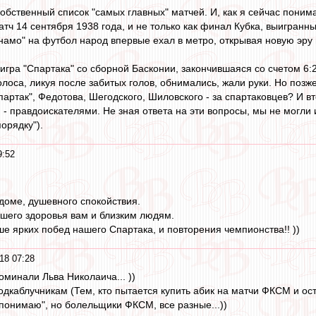
бственный список "самых главных" матчей. И, как я сейчас поним
тч 14 сентября 1938 года, и не только как финал Кубка, выигранны
Динамо" на футбол народ впервые ехал в метро, открывая новую эру
игра "Спартака" со сборной Басконии, закончившаяся со счетом 6:2
олоса, ликуя после забитых голов, обнимались, жали руки. Но поз
артак", Федотова, Шегодского, Шиловского - за спартаковцев? И в
правдоискателями. Не зная ответа на эти вопросы, мы не могли ид
орядку").
9:52
 доме, душевного спокойствия.
айшего здоровья вам и близким людям.
ше ярких побед нашего Спартака, и повторения чемпионства!! ))
18 07:28
оминали Льва Николаича... ))
каблучникам (Тем, кто пытается купить абик на матчи ФКСМ и ост
 понимаю", но болельщики ФКСМ, все разные...))