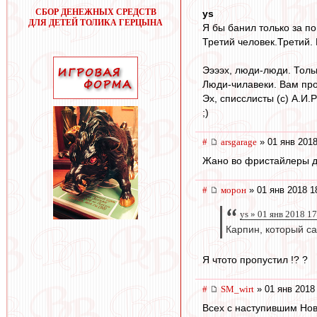
СБОР ДЕНЕЖНЫХ СРЕДСТВ
ys
ДЛЯ ДЕТЕЙ ТОЛИКА ГЕРЦЫНА
Я бы банил только за по
Третий человек.Третий. 
Ээээх, люди-люди. Толь
Люди-чилавеки. Вам пр
Эх, списслисты (с) А.И.
;)
#
arsgarage
» 01 янв 2018
Жано во фристайлеры да
#
морон
» 01 янв 2018 1
ys » 01 янв 2018 1
Карпин, который са
Я чтото пропустил !? ?
#
SM_wirt
» 01 янв 2018
Всех с наступившим Нов