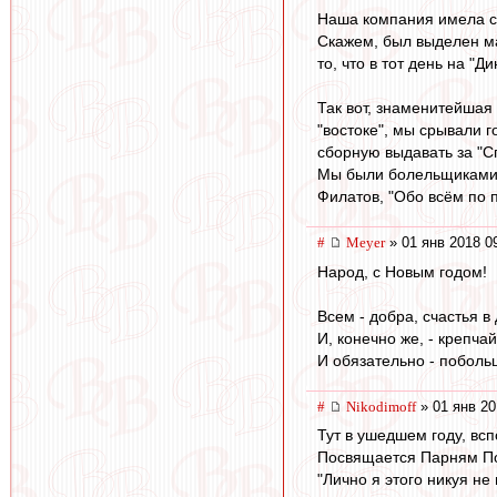
Наша компания имела со
Скажем, был выделен ма
то, что в тот день на "
Так вот, знаменитейшая 
"востоке", мы срывали г
сборную выдавать за "Сп
Мы были болельщиками - 
Филатов, "Обо всём по п
#
Meyer
» 01 янв 2018 0
Народ, с Новым годом!
Всем - добра, счастья в
И, конечно же, - крепч
И обязательно - поболь
#
Nikodimoff
» 01 янв 20
Тут в ушедшем году, всп
Посвящается Парням Под
"Лично я этого никуя не