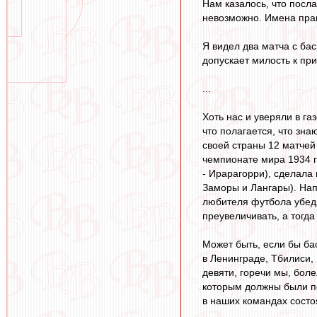
Нам казалось, что посл
невозможно. Имена прав
Я видел два матча с бас
допускает милость к пр
...
Хоть нас и уверяли в га
что полагается, что зн
своей страны 12 матчей 
чемпионате мира 1934 г
- Ирарагорри), сделала
Заморы и Лангары). Нап
любителя футбола убедя
преувеличивать, а тогда
Может быть, если бы ба
в Ленинграде, Тбилиси,
девяти, горечи мы, бол
которым должны были по
в наших командах состоя