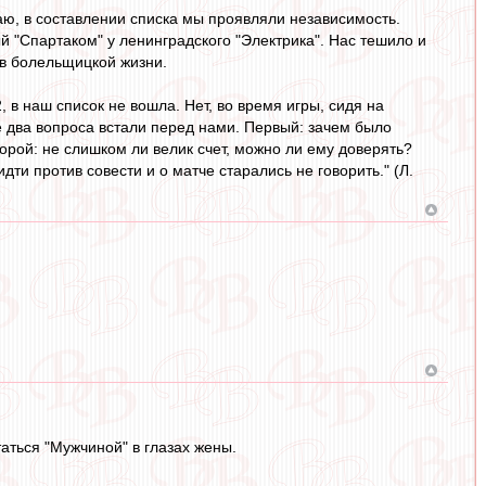
аю, в составлении списка мы проявляли независимость.
й "Спартаком" у ленинградского "Электрика". Нас тешило и
 в болельщицкой жизни.
, в наш список не вошла. Нет, во время игры, сидя на
же два вопроса встали перед нами. Первый: зачем было
торой: не слишком ли велик счет, можно ли ему доверять?
ти против совести и о матче старались не говорить." (Л.
аться "Мужчиной" в глазах жены.