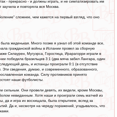
к - прекрасно - и должны играть, и не симпатизировать им
 заучила и повторяла вся Москва.
боление" сложнее, чем кажется на первый взгляд, что оно
у была жиденькая. Много позже я узнал об этой команде все,
ачала гражданской войны в Испании провел за сборную
 также Силаурен, Мугуэрса, Горостица, Ирарагорри играли в
ии победила бразильцев 3:1 (два мяча забил Лангара, один
следующий день, и испанцы проиграли 0:1 (в отсутствие
. Эти сведения, думаю, и современного, образованного,
прославленная команда. Силу противников принято
востоят наши футболисты.
им сильным. Они провели девять, их видели, кроме Москвы,
тболом невиданным. Хотя наши и проиграли семь матчей из
ы, да и игра их восхищала, была открытием, вслед за
тий. Да и, несмотря на череду поражений, угадывалось, что
сками.