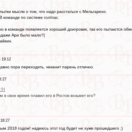
пытки мысли о том, что надо расстаться с Мельгарехо.
В команде по системе гол/пас.
ко в команде появляется хороший доигровик, так его пытаются обм
одажи Ари было мало?(
Райкин.
 19:12
вно пора переходить, чеканит парень отлично.
8:27
7:51
м в свое время плавил его в Ростов возьмет его?
 18:27
ым 2018 годом! надеюсь этот год будет не хуже прошедшего ;)