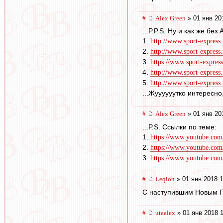
#
Alex Green
» 01 янв 20
...P.P.S. Ну и как же бе
1.
http://www.sport-express
2.
http://www.sport-express
3.
https://www.sport-expres
4.
http://www.sport-express
5.
http://www.sport-express
...Жуууууутко интересно,
#
Alex Green
» 01 янв 20
...P.S. Ссылки по теме:
1.
https://www.youtube.co
2.
https://www.youtube.c
3.
https://www.youtube.c
#
Leqion
» 01 янв 2018 1
С наступившим Новым Го
#
utaalex
» 01 янв 2018 1