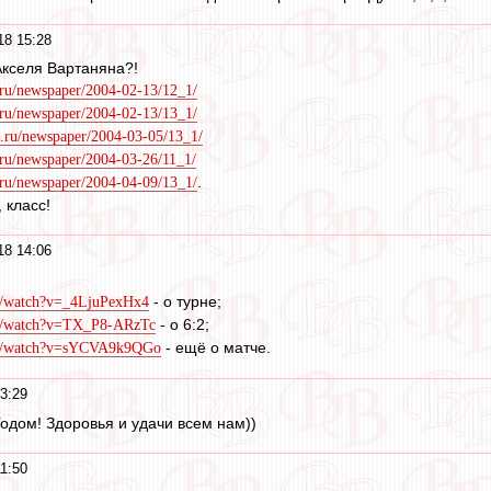
18 15:28
з Акселя Вартаняна?!
.ru/newspaper/2004-02-13/12_1/
.ru/newspaper/2004-02-13/13_1/
s.ru/newspaper/2004-03-05/13_1/
.ru/newspaper/2004-03-26/11_1/
.
.ru/newspaper/2004-04-09/13_1/
 класс!
18 14:06
- о турне;
m/watch?v=_4LjuPexHx4
- о 6:2;
om/watch?v=TX_P8-ARzTc
- ещё о матче.
om/watch?v=sYCVA9k9QGo
3:29
дом! Здоровья и удачи всем нам))
1:50