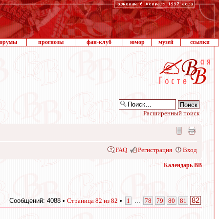
орумы
прогнозы
фан-клуб
юмор
музей
ссылки
Расширенный поиск
FAQ
Регистрация
Вход
Календарь ВВ
82
Сообщений: 4088 •
Страница
82
из
82
•
1
...
78
79
80
81