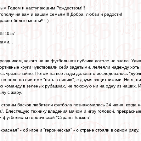
вым Годом и наступающим Рождеством!!!
агополучия вам и вашим семьям!!! Добра, любви и радости!
расно-белые мечты!!! :)
18 10:57
ами...
раздником, какого наша футбольная публика дотоле не знала. Удив
ортивные круги чувствовали себя задетыми, лелеяли надежду хоть
сь чрезвычайно. Потом на все лады деловито исследовалось "дубль-
на поле по системе "пять в линию", с двумя защитниками. Ни я, ни
ю команду в зеленых рубашках, не похожую ни на одну из наших. И
ылу с жару.
 страны басков любители футбола познакомились 24 июня, когда н
а". Блестящую технику владения мячом и игру головой, прекрасные
 футболисты героической "Страны Басков".
красная" - об игре и "героическая" - о стране стояли в одном ряду.