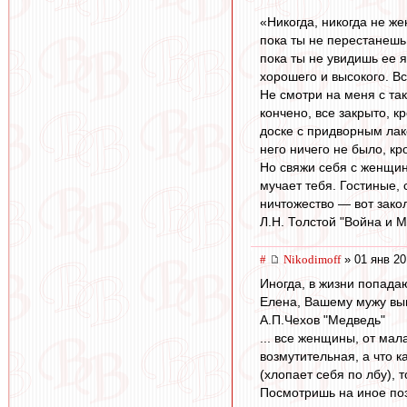
«Никогда, никогда не жен
пока ты не перестанешь
пока ты не увидишь ее я
хорошего и высокого. Вс
Не смотри на меня с так
кончено, все закрыто, к
доске с придворным лаке
него ничего не было, кр
Но свяжи себя с женщино
мучает тебя. Гостиные, 
ничтожество — вот закол
Л.Н. Толстой "Война и М
#
Nikodimoff
» 01 янв 20
Иногда, в жизни попада
Елена, Вашему мужу вып
А.П.Чехов "Медведь"
... все женщины, от мал
возмутительная, а что к
(хлопает себя по лбу), 
Посмотришь на иное поэ