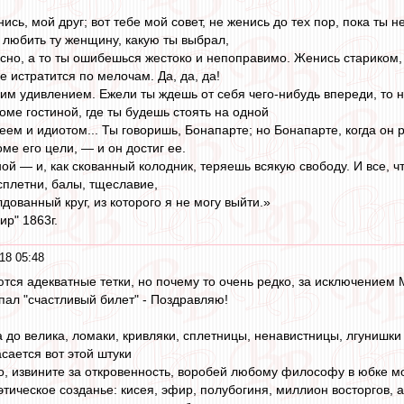
ись, мой друг; вот тебе мой совет, не женись до тех пор, пока ты не
 любить ту женщину, какую ты выбрал,
сно, а то ты ошибешься жестоко и непоправимо. Женись стариком, н
е истратится по мелочам. Да, да, да!
им удивлением. Ежели ты ждешь от себя чего-нибудь впереди, то н
роме гостиной, где ты будешь стоять на одной
ем и идиотом... Ты говоришь, Бонапарте; но Бонапарте, когда он р
оме его цели, — и он достиг ее.
й — и, как скованный колодник, теряешь всякую свободу. И все, что
сплетни, балы, тщеславие,
дованный круг, из которого я не могу выйти.»
ир" 1863г.
18 05:48
ются адекватные тетки, но почему то очень редко, за исключением
ал "счастливый билет" - Поздравляю!
а до велика, ломаки, кривляки, сплетницы, ненавистницы, лгунишки
асается вот этой штуки
то, извините за откровенность, воробей любому философу в юбке мо
тическое созданье: кисея, эфир, полубогиня, миллион восторгов,