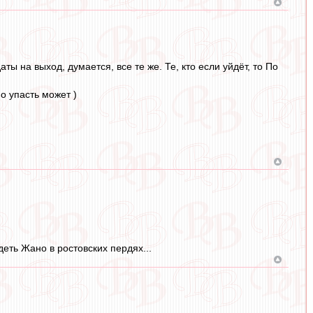
ты на выход, думается, все те же. Те, кто если уйдёт, то По
о упасть может )
деть Жано в ростовских пердях...