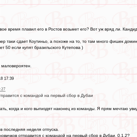
вое время плавил его в Ростов возьмет его? Вот уж вряд ли. Кандида
ер таки сдает Коутиньо, а похоже на то, то там много фишек домин
нет 50 если купят бразильского Кутепова )
е маловероятен.
18 17:39
7:27
тправится с командой на первый сбор в Дубаи
ать, когда и кого выпиздят наконец из команды. Я прям мечтаю уви
ов последняя неделя отпуска.
новичков отправится с командой на первый сбор в Дубаи, 0,1,2?