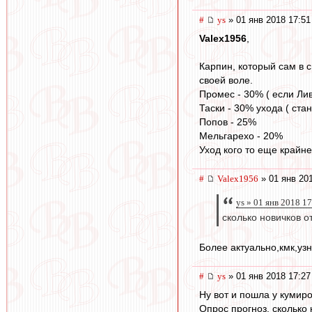
#
ys
» 01 янв 2018 17:51
Valex1956
,
Карпин, который сам в с
своей воле.
Промес - 30% ( если Лив
Таски - 30% ухода ( ста
Попов - 25%
Мельгарехо - 20%
Уход кого то еще крайн
#
Valex1956
» 01 янв 20
ys » 01 янв 2018 1
сколько новичков о
Более актуально,кмк,узн
#
ys
» 01 янв 2018 17:27
Ну вот и пошла у кумир
Опрос прогноз, сколько 