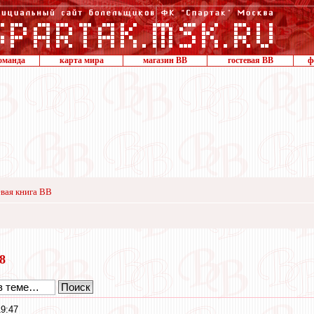
оманда
карта мира
магазин ВВ
гостевая ВВ
ф
вая книга ВВ
18
19:47