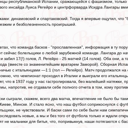
анцы республиканской Испании, сражающейся с фашизмом, только та
ого инсайда Луиса Регейро и центрфорварда Исидра Лангары вмиг
ками: динамовский и спартаковский. Тогда я впервые ощутил, что "
иезжим и безболезненность проигрышей.
зетах, что команда басков - "прославленная", информация в ту пор
ают сейчас болельщики о любой зарубежной команде. Лангара до н
и забил 17(!) голов, Л. Регейро - 25 матчей (14 голов). Оба они, а
ода (вместе со знаменитейшим вратарем Заморой). Сборная Испан
 ничью с итальянцами —1:1 (гол — Регейро). Матч продолжался на 
омню, что чемпионат проходил в Италии и выиграли его итальянцы
т, что в 1937 году у нас гастролировала, без малейшей натяжки, 
 мы, напротив, не отдавали себе полного отчета в том, кому проти
ски сыграли, скажем, всего два матча, впечатление не было бы так
 Киеве, Минске. И стало ясно, что наш футбол соприкоснулся с фу
ельщики, не чувствовали. И баски сами по себе были нам симпатичн
следовать новые, а мы и без того от футбола только и ждали откры
т не мальчики для битья, что, попривыкнув, наши потягаются с ба