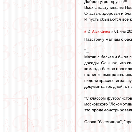
Доброе утро, друзья!!!
Всех с наступившим Но
Счастья, здоровья и бл
И пусть сбываются все к
#
Alex Green
» 01 янв 20
Навстречу матчам с баск
"...
Матчи с басками были п
досады. Слышал, что сп
команда басков нравила
старинке выстраивались 
видели красиво игравшу
документа тех дней, с п
"С классом футболистов
московского "Локомотив
это продемонстрировали
Слова "блестящая", "пре