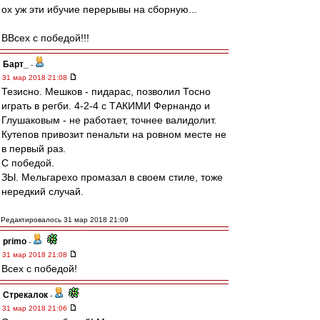
ох уж эти ибучие перерывы на сборную...
ВВсех с победой!!!
Барт_
-
31 мар 2018 21:08
Тезисно. Мешков - пидарас, позволил Тосно
играть в регби. 4-2-4 с ТАКИМИ Фернандо и
Глушаковым - не работает, точнее валидолит.
Кутепов привозит пенальти на ровном месте не
в первый раз.
С победой.
ЗЫ. Мельгарехо промазал в своем стиле, тоже
нередкий случай.
Редактировалось 31 мар 2018 21:09
primo
-
31 мар 2018 21:08
Всех с победой!
Стрекалок
-
31 мар 2018 21:06