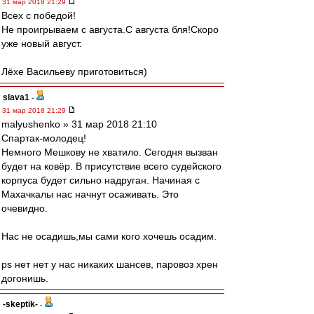
31 мар 2018 21:29
Всех с победой!
Не проигрываем с августа.С августа бля!Скоро
уже новый август.
Лёхе Васильеву приготовиться)
slava1
-
31 мар 2018 21:29
malyushenko » 31 мар 2018 21:10
Спартак-молодец!
Немного Мешкову не хватило. Сегодня вызван
будет на ковёр. В присутствие всего судейского
корпуса будет сильно надруган. Начиная с
Махачкалы нас начнут осаживать. Это
очевидно.
Нас не осадишь,мы сами кого хочешь осадим.
ps нет нет у нас никаких шансев, паровоз хрен
догонишь.
-skeptik-
-