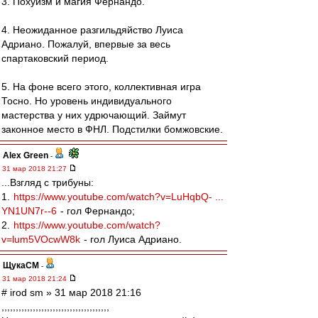
3. Похуизм и магия Фернандо.
4. Неожиданное разгильдяйство Луиса
Адриано. Пожалуй, впервые за весь
спартаковский период.
5. На фоне всего этого, коллективная игра
Тосно. Но уровень индивидуального
мастерства у них удрючающий. Займут
законное место в ФНЛ. Подстилки бомжовские.
Alex Green
-
31 мар 2018 21:27
...Взгляд с трибуны:
1.
https://www.youtube.com/watch?v=LuHqbQ- ...
YN1UN7r--6
- гол Фернандо;
2.
https://www.youtube.com/watch?
v=lum5VOcwW8k
- гол Луиса Адриано.
ЩукаСМ
-
31 мар 2018 21:24
# irod sm » 31 мар 2018 21:16
,,,,,,,,,,,,,,,,,,,,,,,,,,,,,,,,,,,,,,