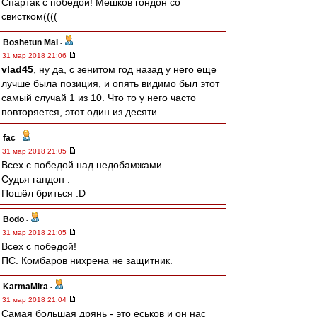
Спартак с победой! Мешков гондон со
свистком((((
Boshetun Mai
-
31 мар 2018 21:06
vlad45
, ну да, с зенитом год назад у него еще
лучше была позиция, и опять видимо был этот
самый случай 1 из 10. Что то у него часто
повторяется, этот один из десяти.
fac
-
31 мар 2018 21:05
Всех с победой над недобамжами .
Судья гандон .
Пошёл бриться :D
Bodo
-
31 мар 2018 21:05
Всех с победой!
ПС. Комбаров нихрена не защитник.
KarmaMira
-
31 мар 2018 21:04
Самая большая дрянь - это еськов и он нас