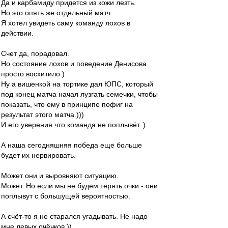
Да и карбамиду придется из кожи лезть.
Но это опять же отдельный матч.
Я хотел увидеть саму команду лохов в
действии.
Счет да, порадовал.
Но состояние лохов и поведение Денисова
просто восхитило.)
Ну а вишенкой на тортике дал ЮПС, который
под конец матча начал лузгать семечки, чтобы
показать, что ему в принципе пофиг на
результат этого матча.)))
И его уверения что команда не поплывёт. )
А наша сегодняшняя победа еще больше
будет их нервировать.
Может они и выровняют ситуацию.
Может. Но если мы не будем терять очки - они
поплывут с большущей вероятностью.
А счёт-то я не старался угадывать. Не надо
мне левых очёчков.))