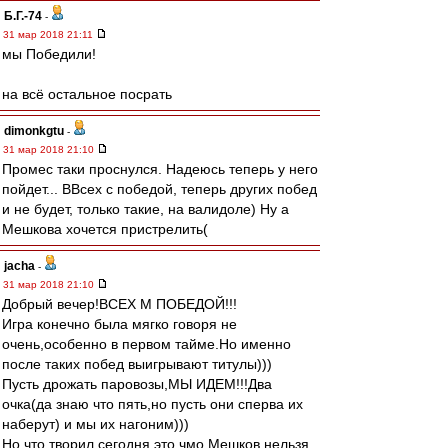
Б.Г.-74
-
31 мар 2018 21:11
мы Победили!
на всё остальное посрать
dimonkgtu
-
31 мар 2018 21:10
Промес таки проснулся. Надеюсь теперь у него
пойдет... ВВсех с победой, теперь других побед
и не будет, только такие, на валидоле) Ну а
Мешкова хочется пристрелить(
jacha
-
31 мар 2018 21:10
Добрый вечер!ВСЕХ М ПОБЕДОЙ!!!
Игра конечно была мягко говоря не
очень,особенно в первом тайме.Но именно
после таких побед выигрывают титулы)))
Пусть дрожать паровозы,МЫ ИДЕМ!!!Два
очка(да знаю что пять,но пусть они сперва их
наберут) и мы их нагоним)))
Но что творил сегодня это чмо Мешков нельзя