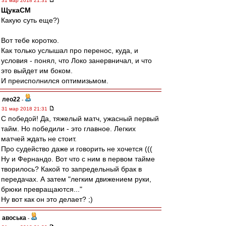
31 мар 2018 21:31
ЩукаСМ
Какую суть еще?)
Вот тебе коротко.
Как только услышал про перенос, куда, и
условия - понял, что Локо занервничал, и что
это выйдет им боком.
И преисполнился оптимизьмом.
лео22
-
31 мар 2018 21:31
С победой! Да, тяжелый матч, ужасный первый
тайм. Но победили - это главное. Легких
матчей ждать не стоит.
Про судейство даже и говорить не хочется (((
Ну и Фернандо. Вот что с ним в первом тайме
творилось? Какой то запредельный брак в
передачах. А затем "легким движением руки,
брюки превращаются..."
Ну вот как он это делает? ;)
авоська
-