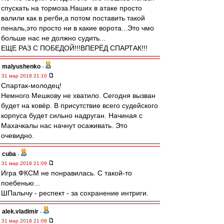
спускать на тормоза.Наших в атаке просто
валили как в регби,а потом поставить такой
пеналь,это просто ни в какие ворота...Это чмо
больше нас не должно судить...
ЕЩЕ РАЗ С ПОБЕДОЙ!!!ВПЕРЁД СПАРТАК!!!
malyushenko
-
31 мар 2018 21:10
Спартак-молодец!
Немного Мешкову не хватило. Сегодня вызван
будет на ковёр. В присутствие всего судейского
корпуса будет сильно надруган. Начиная с
Махачкалы нас начнут осаживать. Это
очевидно.
cuba
-
31 мар 2018 21:09
Игра ФКСМ не понравилась. С такой-то
поебенью...
ШПалычу - респект - за сохранение интриги.
alek.vladimir
-
31 мар 2018 21:08