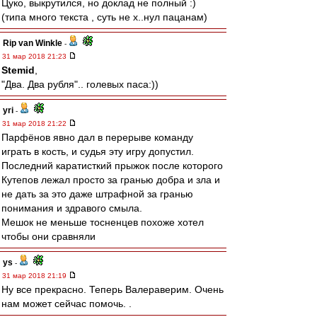
Цуко, выкрутился, но доклад не полный :)
(типа много текста , суть не х..нул пацанам)
Rip van Winkle
-
31 мар 2018 21:23
Stemid
,
"Два. Два рубля".. голевых паса:))
yri
-
31 мар 2018 21:22
Парфёнов явно дал в перерыве команду
играть в кость, и судья эту игру допустил.
Последний каратисткий прыжок после которого
Кутепов лежал просто за гранью добра и зла и
не дать за это даже штрафной за гранью
понимания и здравого смыла.
Мешок не меньше тосненцев похоже хотел
чтобы они сравняли
ys
-
31 мар 2018 21:19
Ну все прекрасно. Теперь Валераверим. Очень
нам может сейчас помочь. .