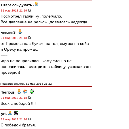
Стараюсь думать
-
31 мар 2018 21:19
Посмотрел табличку ,полегчало.
Всё давление на рельсы ,появилась надежда...
чннхнпS
-
31 мар 2018 21:18
от Промеса пас Луиске на гол, ему же на сейв
и Ореху на промах.
===
игра не понравилась. кому сильно не
понравилась - смотрите в таблицу. успокаивает,
проверил)
Редактировалось 31 мар 2018 21:22
Terrious
-
31 мар 2018 21:18
Всех с победой !!!!
yri
-
31 мар 2018 21:16
С победой братья.