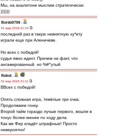
Мы, на аналитоне мыслим стратегически.
))))))
Bordo0706
-
31 мар 2018 21:15
последний раз в такую невнятную ху*ету
играли еще при Аленичеве.
Но всех с победой!
судья явно идиот. Причем не факт, что
ангажированный. но %#^утый
Rakot
-
31 мар 2018 21:11
ВВсех с победой!
Опять сложная игра, тяжёлые три очка.
Продолжаем гонку.
Второй тайм гораздо лучше первого, вошли в
тонус более-менее по ходу дела.
Как же Фер кладёт штрафные! Просто
невероятно!