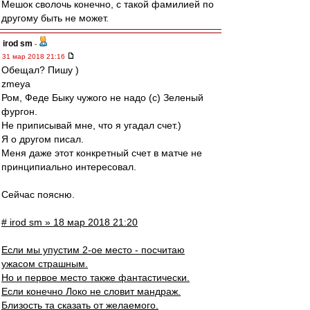
Мешок сволочь конечно, с такой фамилией по
другому быть не может.
irod sm
-
31 мар 2018 21:16
Обещал? Пишу )
zmeya
Ром, Феде Быку чужого не надо (с) Зеленый
фургон.
Не приписывай мне, что я угадал счет.)
Я о другом писал.
Меня даже этот конкретный счет в матче не
принципиально интересовал.
Сейчас поясню.
# irod sm » 18 мар 2018 21:20
Если мы упустим 2-ое место - посчитаю
ужасом страшным.
Но и первое место также фантастически.
Если конечно Локо не словит мандраж.
Близость та сказать от желаемого.