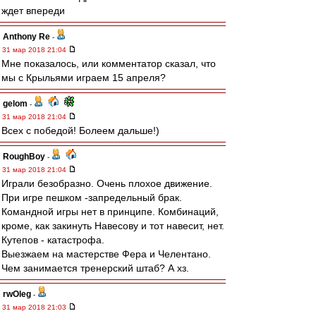
ждет впереди
Anthony Re
-
31 мар 2018 21:04
Мне показалось, или комментатор сказал, что
мы с Крыльями играем 15 апреля?
gelom
-
31 мар 2018 21:04
Всех с победой! Болеем дальше!)
RoughBoy
-
31 мар 2018 21:04
Играли безобразно. Очень плохое движение.
При игре пешком -запредельный брак.
Командной игры нет в принципе. Комбинаций,
кроме, как закинуть Навесову и тот навесит, нет.
Кутепов - катастрофа.
Выезжаем на мастерстве Фера и Челентано.
Чем занимается тренерский штаб? А хз.
rwOleg
-
31 мар 2018 21:03