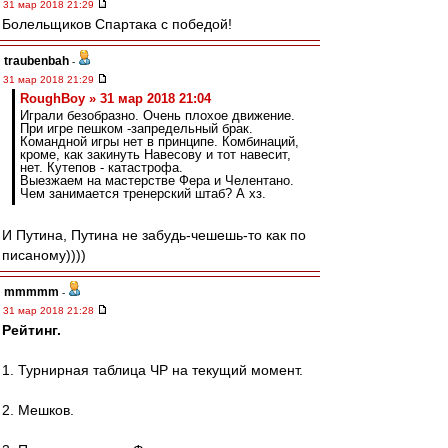
31 мар 2018 21:29
Болельщиков Спартака с победой!
traubenbah
-
31 мар 2018 21:29
RoughBoy » 31 мар 2018 21:04
Играли безобразно. Очень плохое движение.
При игре пешком -запредельный брак.
Командной игры нет в принципе. Комбинаций,
кроме, как закинуть Навесову и тот навесит,
нет. Кутепов - катастрофа.
Выезжаем на мастерстве Фера и Челентано.
Чем занимается тренерский штаб? А хз.
И Путина, Путина не забудь-чешешь-то как по
писаному))))
mmmmm
-
31 мар 2018 21:28
Рейтинг.
1. Турнирная таблица ЧР на текущий момент.
2. Мешков.