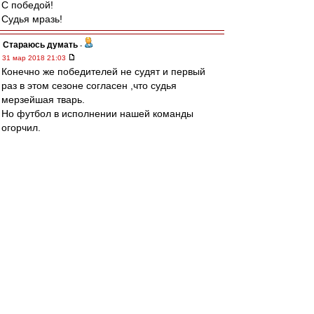
С победой!
Судья мразь!
Стараюсь думать
-
31 мар 2018 21:03
Конечно же победителей не судят и первый
раз в этом сезоне согласен ,что судья
мерзейшая тварь.
Но футбол в исполнении нашей команды
огорчил.
Средней линии в команде вообще не
существует ,жаль.
Глушаков ,похоже ,завязал с футболом.
mib83
-
31 мар 2018 21:03
Всех КБ с победой!
Анекдотичный пеналь. Ну чиста чтоб жалкий
ничтожный Погреб мог очередным голом в
наши ворота подчеркнуть свою никчемность.
Других достижений и целей-то уже нихуя нет.