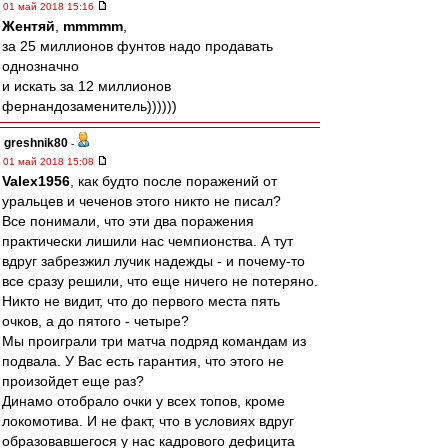
01 май 2018 15:16
Жентяй
,
mmmmm
,
за 25 миллионов фунтов надо продавать
однозначно
и искать за 12 миллионов
фернандозаменитель))))))
greshnik80
-
01 май 2018 15:08
Valex1956
, как будто после поражений от
уральцев и чеченов этого никто не писал?
Все понимали, что эти два поражения
практически лишили нас чемпионства. А тут
вдруг забрезжил лучик надежды - и почему-то
все сразу решили, что еще ничего не потеряно.
Никто не видит, что до первого места пять
очков, а до пятого - четыре?
Мы проиграли три матча подряд командам из
подвала. У Вас есть гарантия, что этого не
произойдет еще раз?
Динамо отобрало очки у всех топов, кроме
локомотива. И не факт, что в условиях вдруг
образовавшегося у нас кадрового дефицита