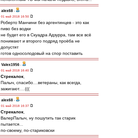
alex68
-
01 май 2018 16:50
Роберто Манчини без аргентинцев - это как
пиво без водки
не будет его в Скуадра Адзурра, там все всё
понимают и второго подряд проёба не
допустят
готов односолодовый на спор поставить
Valex1956
-
01 май 2018 16:40
Стрекалок
,
Палыч, спасибо....ветераны, как всегда,
зажигают.....(((
alex68
-
01 май 2018 16:37
Стрекалок
,
ВалерПалыч, ну пошутить так старик
пытается...
по-своему, по-стариковски