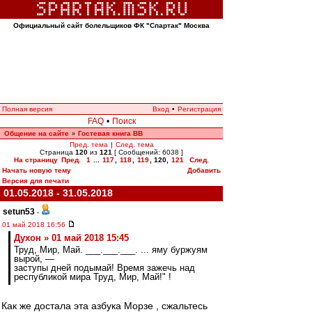
Официальный сайт болельщиков ФК "Спартак" Москва
Полная версия
Вход
•
Регистрация
FAQ
•
Поиск
Общение на сайте
Гостевая книга ВВ
»
Пред. тема
|
След. тема
Страница
120
из
121
[ Сообщений: 6038 ]
На страницу
Пред.
1
...
117
,
118
,
119
,
120
,
121
След.
Начать новую тему
Добавить
Версия для печати
01.05.2018 - 31.05.2018
setun53
-
01 май 2018 16:56
Духон » 01 май 2018 15:45
Труд, Мир, Май. ___.___.___. ... яму буржуям
вырой, —
заступы дней подымай! Время зажечь над
республикой мира Труд, Мир, Май!" !
Как же достала эта азбука Морзе , сжальтесь