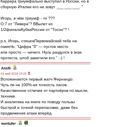
Каррера триумфально выступил в России, но в
сборную Италии его не зовут. ___.___.___. "
Игорь, в чём триумф - то ???
О:7 от "Ливера"? ВВылет из
1/2финалаКубкаРоссии от "Тосно"? !
p.s. Игорь, стишокПервомайский тебе на
памятЬ: "Цифра "0" — пустое место
или просто — ничего. Нуль раздулся в знак
протеста, штоб заметили его." :-) !
Ansfil
-
01 май 2018 15:20
Вспоминается первый матч Фернандо.
Чуть ли не 100%-ая точность пасов.
Качественное отличие от партнёров по мысли,
технике.
И аналитика на книге по поводу пользы
быстрой и точной перепасовки, даже без
продвижения атаки вперёд.
mentufer
-