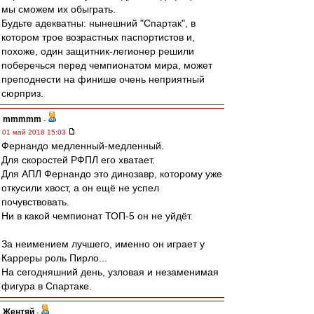
мы сможем их обыграть.
Будьте адекватны: нынешний "Спартак", в
котором трое возрастных паспортистов и,
похоже, один защитник-легионер решили
поберечься перед чемпионатом мира, может
преподнести на финише очень неприятный
сюрприз.
mmmmm
-
01 май 2018 15:03
Фернандо медленный-медленный.
Для скоростей РФПЛ его хватает.
Для АПЛ Фернандо это динозавр, которому уже
откусили хвост, а он ещё не успел
почувствовать.
Ни в какой чемпионат ТОП-5 он не уйдёт.
За неимением лучшего, именно он играет у
Карреры роль Пирло...
На сегодняшний день, узловая и незаменимая
фигура в Спартаке.
Жентяй
-