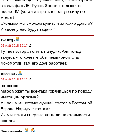
в квалифае ЛЕ. Русский костяк только что
после ЧМ (устал и играть в полную силу не
может).
Скольких мы сможем купить и за какие деньги?
И какие у нас будут задачи?
rwOleg
-
01 май 2018 16:17
Тут вот ветеран опять начудил.Рейнгольд
заяуил, что хочет, чтобы чемпионом стал
Локомотив, там его друг работает.
авоська
-
01 май 2018 16:13
mmmmm
,
Марк,может ты всё-таки горячишься по поводу
имитации оргазма?
У нас на минуточку лучший состав в Восточной
Европе.Наряду с кротами.
Их мы кстати впервые догнали по стоимиости
состава.
Torquemada
-