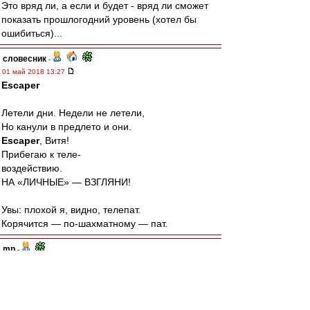
Это вряд ли, а если и будет - вряд ли сможет
показать прошлогодний уровень (хотел бы
ошибиться)...
словесник
-
01 май 2018 13:27
Escaper
Летели дни. Недели не летели,
Но канули в предлето и они.
Escaper
, Витя!
Прибегаю к теле-
воздействию.
НА «ЛИЧНЫЕ» — ВЗГЛЯНИ!
Увы: плохой я, видно, телепат.
Корячится — по-шахматному — пат.
mp
-
01 май 2018 13:14
RedQuite
, Глушаков в старте будет.
greshnik80
-