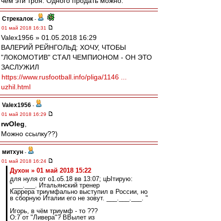
чем эти троя. Одного продать можно.
Стрекалок
-
01 май 2018 16:31
Valex1956 » 01.05.2018 16:29
ВАЛЕРИЙ РЕЙНГОЛЬД: ХОЧУ, ЧТОБЫ
"ЛОКОМОТИВ" СТАЛ ЧЕМПИОНОМ - ОН ЭТО
ЗАСЛУЖИЛ
https://www.rusfootball.info/pliga/1146 ...
uzhil.html
Valex1956
-
01 май 2018 16:29
rwOleg
,
Можно ссылку??)
митхун
-
01 май 2018 16:24
Духон » 01 май 2018 15:22
для нуля от о1.о5.18 вв 13:07; цЫтирую:
"___.___. Итальянский тренер
Каррера триумфально выступил в России, но
в сборную Италии его не зовут. ___.___.___. "
Игорь, в чём триумф - то ???
О:7 от "Ливера"? ВВылет из