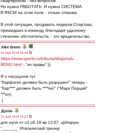
смартфоном - без вопросов.
Но нужно РАБОТАТЬ. И нужна СИСТЕМА.
В ФКСМ на этом поле - только отмазки.
В этой ситуации, продавать лидеров Спартака,
пришедших в команду благодаря удачному
стечению обстоятельств, - это вредительство.
Alex Green
-
01 май 2018 15:39
https://www.sports.ru/tribuna/blogs/odu ...
80343.html
- "их нравы":))
И о насущном тут.
"Карфаген должен быть разрушен!" теперь -
"Кар**** должен быть ****ен!" ("Марк Порций"
***он).
:)
Духон
-
01 май 2018 15:22
для нуля от о1.о5.18 вв 13:07; цЫтирую:
"___.___. Итальянский тренер