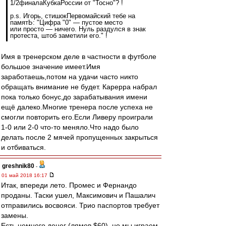
1/2финалаКубкаРоссии от "Тосно"? !
p.s. Игорь, стишокПервомайский тебе на
памятЬ: "Цифра "0" — пустое место
или просто — ничего. Нуль раздулся в знак
протеста, штоб заметили его." !
Имя в тренерском деле в частности в футболе
большое значение имеет.Имя
заработаешь,потом на удачи часто никто
обращать внимание не будет. Карерра набрал
пока только бонус,до зарабатывания имени
ещё далеко.Многие тренера после успеха не
смогли повторить его.Если Ливеру проиграли
1-0 или 2-0 что-то меняло.Что надо было
делать после 2 мячей пропущенных закрыться
и отбиваться.
greshnik80
-
01 май 2018 16:17
Итак, впереди лето. Промес и Фернандо
проданы. Таски ушел, Максимович и Пашалич
отправились восвояси. Трио паспортов требует
замены.
Есть немного денег (лямов $60), но мы играем