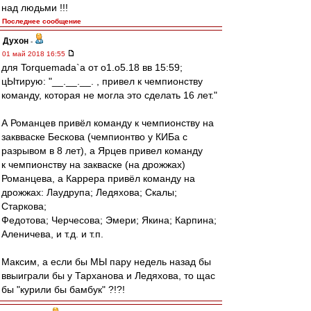
над людьми !!!
Последнее сообщение
Духон
-
01 май 2018 16:55
для Torquemada`a от о1.о5.18 вв 15:59;
цЫтирую: "__.__.__. , привел к чемпионству
команду, которая не могла это сделать 16 лет."
А Романцев привёл команду к чемпионству на
заквваске Бескова (чемпионтво у КИБа с
разрывом в 8 лет), а Ярцев привел команду
к чемпионству на закваске (на дрожжах)
Романцева, а Каррера привёл команду на
дрожжах: Лаудрупа; Ледяхова; Скалы;
Старкова;
Федотова; Черчесова; Эмери; Якина; Карпина;
Аленичева, и т.д. и т.п.
Максим, а если бы МЫ пару недель назад бы
ввыиграли бы у Тарханова и Ледяхова, то щас
бы "курили бы бамбук" ?!?!