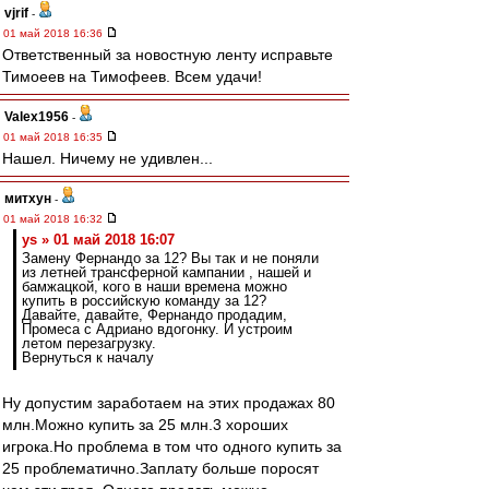
vjrif
-
01 май 2018 16:36
Ответственный за новостную ленту исправьте
Тимоеев на Тимофеев. Всем удачи!
Valex1956
-
01 май 2018 16:35
Нашел. Ничему не удивлен...
митхун
-
01 май 2018 16:32
ys » 01 май 2018 16:07
Замену Фернандо за 12? Вы так и не поняли
из летней трансферной кампании , нашей и
бамжацкой, кого в наши времена можно
купить в российскую команду за 12?
Давайте, давайте, Фернандо продадим,
Промеса с Адриано вдогонку. И устроим
летом перезагрузку.
Вернуться к началу
Ну допустим заработаем на этих продажах 80
млн.Можно купить за 25 млн.3 хороших
игрока.Но проблема в том что одного купить за
25 проблематично.Заплату больше поросят