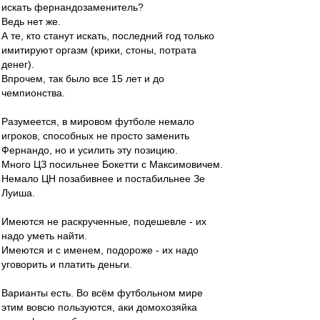
искать фернандозаменитель?
Ведь нет же.
А те, кто станут искать, последний год только
имитируют оргазм (крики, стоны, потрата
денег).
Впрочем, так было все 15 лет и до
чемпионства.
Разумеется, в мировом футболе немало
игроков, способных не просто заменить
Фернандо, но и усилить эту позицию.
Много ЦЗ посильнее Бокетти с Максимовичем.
Немало ЦН позабивнее и постабильнее Зе
Луиша.
Имеются не раскрученные, подешевле - их
надо уметь найти.
Имеются и с именем, подороже - их надо
уговорить и платить деньги.
Варианты есть. Во всём футбольном мире
этим вовсю пользуются, аки домохозяйка