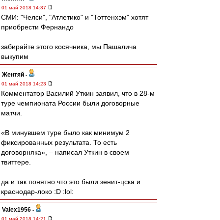
01 май 2018 14:37
СМИ: "Челси", "Атлетико" и "Тоттенхэм" хотят
приобрести Фернандо
забирайте этого косячника, мы Пашалича
выкупим
Жентяй
-
01 май 2018 14:23
Комментатор Василий Уткин заявил, что в 28-м
туре чемпионата России были договорные
матчи.
«В минувшем туре было как минимум 2
фиксированных результата. То есть
договорняка», – написал Уткин в своем
твиттере.
да и так понятно что это были зенит-цска и
краснодар-локо :D :lol:
Valex1956
-
01 май 2018 14:21