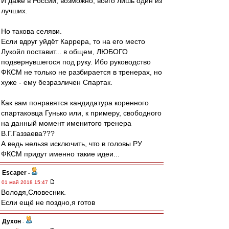
И даже в России, возможно, всего лишь один из
лучших.
Но такова селяви.
Если вдруг уйдёт Каррера, то на его место
Лукойл поставит... в общем, ЛЮБОГО
подвернувшегося под руку. Ибо руководство
ФКСМ не только не разбирается в тренерах, но
хуже - ему безразличен Спартак.
Как вам понравятся кандидатура коренного
спартаковца Гунько или, к примеру, свободного
на данный момент именитого тренера
В.Г.Газзаева???
А ведь нельзя исключить, что в головы РУ
ФКСМ придут именно такие идеи...
Escaper
-
01 май 2018 15:47
Володя,Словесник.
Если ещё не поздно,я готов
Духон
-