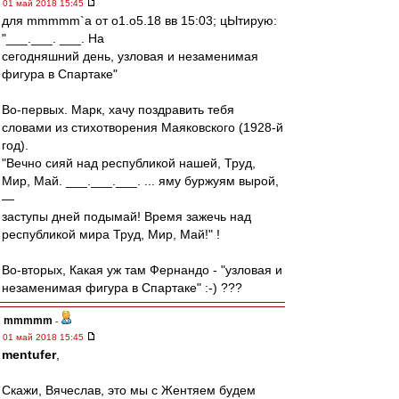
01 май 2018 15:45
для mmmmm`а от о1.о5.18 вв 15:03; цЫтирую:
"___.___. ___. На
сегодняшний день, узловая и незаменимая
фигура в Спартаке"
Во-первых. Марк, хачу поздравить тебя
словами из стихотворения Маяковского (1928-й
год).
"Вечно сияй над республикой нашей, Труд,
Мир, Май. ___.___.___. ... яму буржуям вырой,
—
заступы дней подымай! Время зажечь над
республикой мира Труд, Мир, Май!" !
Во-вторых, Какая уж там Фернандо - "узловая и
незаменимая фигура в Спартаке" :-) ???
mmmmm
-
01 май 2018 15:45
mentufer
,
Скажи, Вячеслав, это мы с Жентяем будем