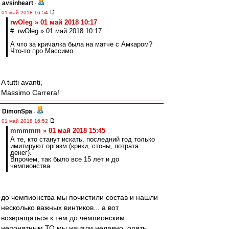
avsinheart
-
01 май 2018 16:54
rwOleg » 01 май 2018 10:17
# rwOleg » 01 май 2018 10:17
А что за кричалка была на матче с Амкаром?
Что-то про Массимо.
A tutti avanti,
Massimo Carrera!
DimonSpa
-
01 май 2018 16:52
mmmmm » 01 май 2018 15:45
А те, кто станут искать, последний год только
имитируют оргазм (крики, стоны, потрата
денег).
Впрочем, так было все 15 лет и до
чемпионства.
до чемпионства мы почистили состав и нашли
несколько важных винтиков... а вот
возвращаться к тем до чемпионским
непонятным ТО мы начали недавно, опять...