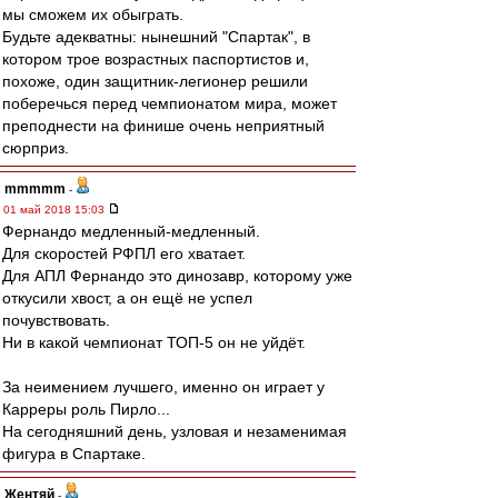
мы сможем их обыграть.
Будьте адекватны: нынешний "Спартак", в
котором трое возрастных паспортистов и,
похоже, один защитник-легионер решили
поберечься перед чемпионатом мира, может
преподнести на финише очень неприятный
сюрприз.
mmmmm
-
01 май 2018 15:03
Фернандо медленный-медленный.
Для скоростей РФПЛ его хватает.
Для АПЛ Фернандо это динозавр, которому уже
откусили хвост, а он ещё не успел
почувствовать.
Ни в какой чемпионат ТОП-5 он не уйдёт.
За неимением лучшего, именно он играет у
Карреры роль Пирло...
На сегодняшний день, узловая и незаменимая
фигура в Спартаке.
Жентяй
-