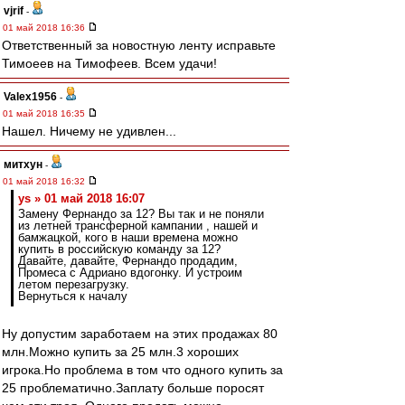
vjrif
-
01 май 2018 16:36
Ответственный за новостную ленту исправьте
Тимоеев на Тимофеев. Всем удачи!
Valex1956
-
01 май 2018 16:35
Нашел. Ничему не удивлен...
митхун
-
01 май 2018 16:32
ys » 01 май 2018 16:07
Замену Фернандо за 12? Вы так и не поняли
из летней трансферной кампании , нашей и
бамжацкой, кого в наши времена можно
купить в российскую команду за 12?
Давайте, давайте, Фернандо продадим,
Промеса с Адриано вдогонку. И устроим
летом перезагрузку.
Вернуться к началу
Ну допустим заработаем на этих продажах 80
млн.Можно купить за 25 млн.3 хороших
игрока.Но проблема в том что одного купить за
25 проблематично.Заплату больше поросят