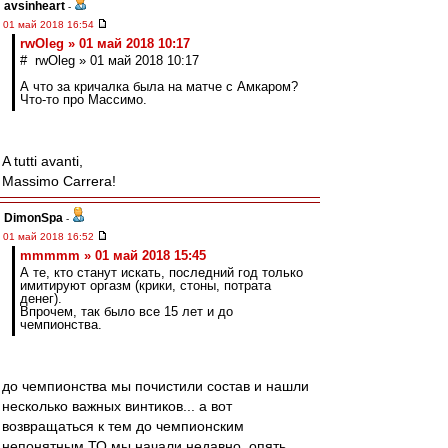
avsinheart
-
01 май 2018 16:54
rwOleg » 01 май 2018 10:17
# rwOleg » 01 май 2018 10:17
А что за кричалка была на матче с Амкаром?
Что-то про Массимо.
A tutti avanti,
Massimo Carrera!
DimonSpa
-
01 май 2018 16:52
mmmmm » 01 май 2018 15:45
А те, кто станут искать, последний год только
имитируют оргазм (крики, стоны, потрата
денег).
Впрочем, так было все 15 лет и до
чемпионства.
до чемпионства мы почистили состав и нашли
несколько важных винтиков... а вот
возвращаться к тем до чемпионским
непонятным ТО мы начали недавно, опять...