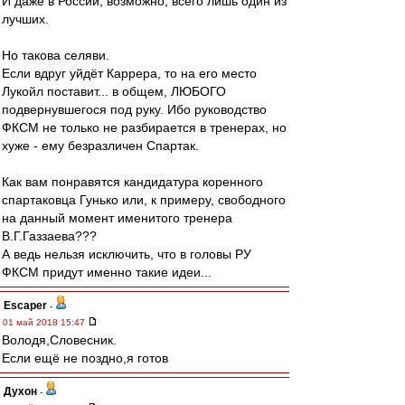
И даже в России, возможно, всего лишь один из
лучших.
Но такова селяви.
Если вдруг уйдёт Каррера, то на его место
Лукойл поставит... в общем, ЛЮБОГО
подвернувшегося под руку. Ибо руководство
ФКСМ не только не разбирается в тренерах, но
хуже - ему безразличен Спартак.
Как вам понравятся кандидатура коренного
спартаковца Гунько или, к примеру, свободного
на данный момент именитого тренера
В.Г.Газзаева???
А ведь нельзя исключить, что в головы РУ
ФКСМ придут именно такие идеи...
Escaper
-
01 май 2018 15:47
Володя,Словесник.
Если ещё не поздно,я готов
Духон
-