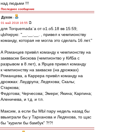
над людьми !!!
Последнее сообщение
Духон
-
01 май 2018 16:55
для Torquemada`a от о1.о5.18 вв 15:59;
цЫтирую: "__.__.__. , привел к чемпионству
команду, которая не могла это сделать 16 лет."
А Романцев привёл команду к чемпионству на
заквваске Бескова (чемпионтво у КИБа с
разрывом в 8 лет), а Ярцев привел команду
к чемпионству на закваске (на дрожжах)
Романцева, а Каррера привёл команду на
дрожжах: Лаудрупа; Ледяхова; Скалы;
Старкова;
Федотова; Черчесова; Эмери; Якина; Карпина;
Аленичева, и т.д. и т.п.
Максим, а если бы МЫ пару недель назад бы
ввыиграли бы у Тарханова и Ледяхова, то щас
бы "курили бы бамбук" ?!?!