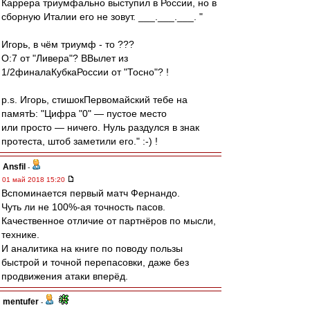
Каррера триумфально выступил в России, но в
сборную Италии его не зовут. ___.___.___. "
Игорь, в чём триумф - то ???
О:7 от "Ливера"? ВВылет из
1/2финалаКубкаРоссии от "Тосно"? !
p.s. Игорь, стишокПервомайский тебе на
памятЬ: "Цифра "0" — пустое место
или просто — ничего. Нуль раздулся в знак
протеста, штоб заметили его." :-) !
Ansfil
-
01 май 2018 15:20
Вспоминается первый матч Фернандо.
Чуть ли не 100%-ая точность пасов.
Качественное отличие от партнёров по мысли,
технике.
И аналитика на книге по поводу пользы
быстрой и точной перепасовки, даже без
продвижения атаки вперёд.
mentufer
-