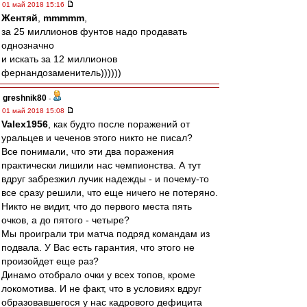
01 май 2018 15:16
Жентяй
,
mmmmm
,
за 25 миллионов фунтов надо продавать
однозначно
и искать за 12 миллионов
фернандозаменитель))))))
greshnik80
-
01 май 2018 15:08
Valex1956
, как будто после поражений от
уральцев и чеченов этого никто не писал?
Все понимали, что эти два поражения
практически лишили нас чемпионства. А тут
вдруг забрезжил лучик надежды - и почему-то
все сразу решили, что еще ничего не потеряно.
Никто не видит, что до первого места пять
очков, а до пятого - четыре?
Мы проиграли три матча подряд командам из
подвала. У Вас есть гарантия, что этого не
произойдет еще раз?
Динамо отобрало очки у всех топов, кроме
локомотива. И не факт, что в условиях вдруг
образовавшегося у нас кадрового дефицита