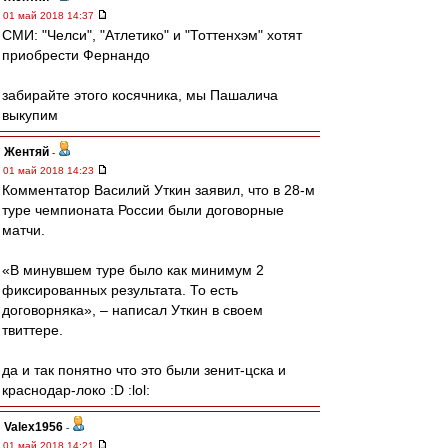
01 май 2018 14:37
СМИ: "Челси", "Атлетико" и "Тоттенхэм" хотят
приобрести Фернандо
забирайте этого косячника, мы Пашалича
выкупим
Жентяй
-
01 май 2018 14:23
Комментатор Василий Уткин заявил, что в 28-м
туре чемпионата России были договорные
матчи.
«В минувшем туре было как минимум 2
фиксированных результата. То есть
договорняка», – написал Уткин в своем
твиттере.
да и так понятно что это были зенит-цска и
краснодар-локо :D :lol:
Valex1956
-
01 май 2018 14:21