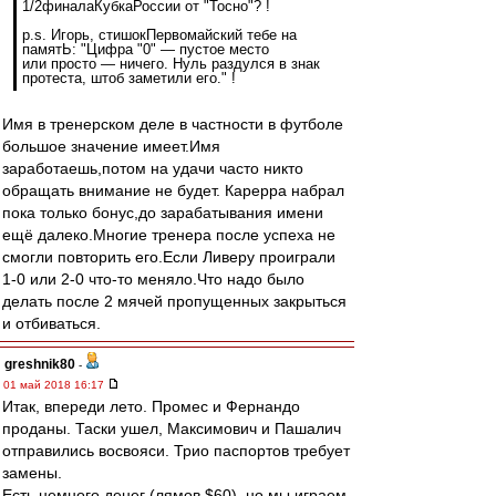
1/2финалаКубкаРоссии от "Тосно"? !
p.s. Игорь, стишокПервомайский тебе на
памятЬ: "Цифра "0" — пустое место
или просто — ничего. Нуль раздулся в знак
протеста, штоб заметили его." !
Имя в тренерском деле в частности в футболе
большое значение имеет.Имя
заработаешь,потом на удачи часто никто
обращать внимание не будет. Карерра набрал
пока только бонус,до зарабатывания имени
ещё далеко.Многие тренера после успеха не
смогли повторить его.Если Ливеру проиграли
1-0 или 2-0 что-то меняло.Что надо было
делать после 2 мячей пропущенных закрыться
и отбиваться.
greshnik80
-
01 май 2018 16:17
Итак, впереди лето. Промес и Фернандо
проданы. Таски ушел, Максимович и Пашалич
отправились восвояси. Трио паспортов требует
замены.
Есть немного денег (лямов $60), но мы играем