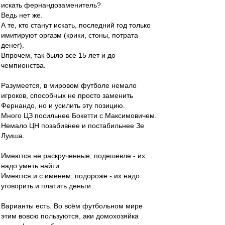
искать фернандозаменитель?
Ведь нет же.
А те, кто станут искать, последний год только
имитируют оргазм (крики, стоны, потрата
денег).
Впрочем, так было все 15 лет и до
чемпионства.
Разумеется, в мировом футболе немало
игроков, способных не просто заменить
Фернандо, но и усилить эту позицию.
Много ЦЗ посильнее Бокетти с Максимовичем.
Немало ЦН позабивнее и постабильнее Зе
Луиша.
Имеются не раскрученные, подешевле - их
надо уметь найти.
Имеются и с именем, подороже - их надо
уговорить и платить деньги.
Варианты есть. Во всём футбольном мире
этим вовсю пользуются, аки домохозяйка