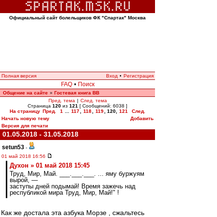
Официальный сайт болельщиков ФК "Спартак" Москва
Полная версия
Вход
•
Регистрация
FAQ
•
Поиск
Общение на сайте
Гостевая книга ВВ
»
Пред. тема
|
След. тема
Страница
120
из
121
[ Сообщений: 6038 ]
На страницу
Пред.
1
...
117
,
118
,
119
,
120
,
121
След.
Начать новую тему
Добавить
Версия для печати
01.05.2018 - 31.05.2018
setun53
-
01 май 2018 16:56
Духон » 01 май 2018 15:45
Труд, Мир, Май. ___.___.___. ... яму буржуям
вырой, —
заступы дней подымай! Время зажечь над
республикой мира Труд, Мир, Май!" !
Как же достала эта азбука Морзе , сжальтесь