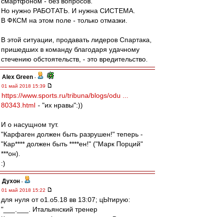
смартфоном - без вопросов.
Но нужно РАБОТАТЬ. И нужна СИСТЕМА.
В ФКСМ на этом поле - только отмазки.
В этой ситуации, продавать лидеров Спартака,
пришедших в команду благодаря удачному
стечению обстоятельств, - это вредительство.
Alex Green
-
01 май 2018 15:39
https://www.sports.ru/tribuna/blogs/odu ...
80343.html
- "их нравы":))
И о насущном тут.
"Карфаген должен быть разрушен!" теперь -
"Кар**** должен быть ****ен!" ("Марк Порций"
***он).
:)
Духон
-
01 май 2018 15:22
для нуля от о1.о5.18 вв 13:07; цЫтирую:
"___.___. Итальянский тренер