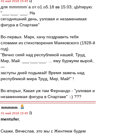
01 май 2018 15:45
для mmmmm`а от о1.о5.18 вв 15:03; цЫтирую:
"___.___. ___. На
сегодняшний день, узловая и незаменимая
фигура в Спартаке"
Во-первых. Марк, хачу поздравить тебя
словами из стихотворения Маяковского (1928-й
год).
"Вечно сияй над республикой нашей, Труд,
Мир, Май. ___.___.___. ... яму буржуям вырой,
—
заступы дней подымай! Время зажечь над
республикой мира Труд, Мир, Май!" !
Во-вторых, Какая уж там Фернандо - "узловая и
незаменимая фигура в Спартаке" :-) ???
mmmmm
-
01 май 2018 15:45
mentufer
,
Скажи, Вячеслав, это мы с Жентяем будем