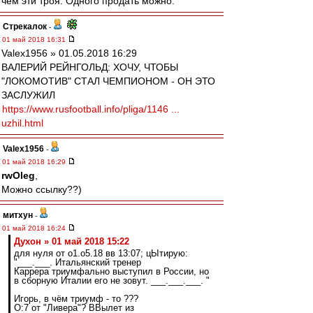
чем эти троя. Одного продать можно.
Стрекалок
-
01 май 2018 16:31
Valex1956 » 01.05.2018 16:29
ВАЛЕРИЙ РЕЙНГОЛЬД: ХОЧУ, ЧТОБЫ
"ЛОКОМОТИВ" СТАЛ ЧЕМПИОНОМ - ОН ЭТО
ЗАСЛУЖИЛ
https://www.rusfootball.info/pliga/1146 ...
uzhil.html
Valex1956
-
01 май 2018 16:29
rwOleg
,
Можно ссылку??)
митхун
-
01 май 2018 16:24
Духон » 01 май 2018 15:22
для нуля от о1.о5.18 вв 13:07; цЫтирую:
"___.___. Итальянский тренер
Каррера триумфально выступил в России, но
в сборную Италии его не зовут. ___.___.___. "
Игорь, в чём триумф - то ???
О:7 от "Ливера"? ВВылет из