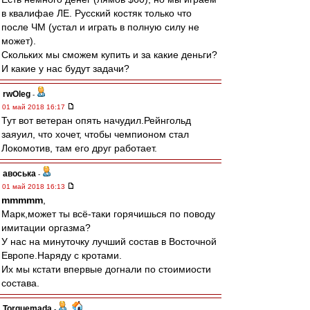
в квалифае ЛЕ. Русский костяк только что
после ЧМ (устал и играть в полную силу не
может).
Скольких мы сможем купить и за какие деньги?
И какие у нас будут задачи?
rwOleg
-
01 май 2018 16:17
Тут вот ветеран опять начудил.Рейнгольд
заяуил, что хочет, чтобы чемпионом стал
Локомотив, там его друг работает.
авоська
-
01 май 2018 16:13
mmmmm
,
Марк,может ты всё-таки горячишься по поводу
имитации оргазма?
У нас на минуточку лучший состав в Восточной
Европе.Наряду с кротами.
Их мы кстати впервые догнали по стоимиости
состава.
Torquemada
-