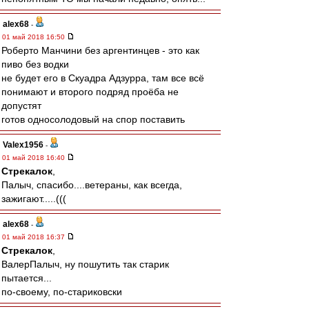
alex68
-
01 май 2018 16:50
Роберто Манчини без аргентинцев - это как
пиво без водки
не будет его в Скуадра Адзурра, там все всё
понимают и второго подряд проёба не
допустят
готов односолодовый на спор поставить
Valex1956
-
01 май 2018 16:40
Стрекалок
,
Палыч, спасибо....ветераны, как всегда,
зажигают.....(((
alex68
-
01 май 2018 16:37
Стрекалок
,
ВалерПалыч, ну пошутить так старик
пытается...
по-своему, по-стариковски