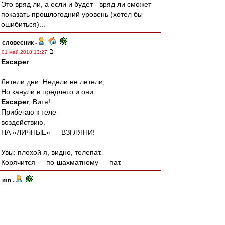
Это вряд ли, а если и будет - вряд ли сможет
показать прошлогодний уровень (хотел бы
ошибиться)...
словесник
-
01 май 2018 13:27
Escaper
Летели дни. Недели не летели,
Но канули в предлето и они.
Escaper
, Витя!
Прибегаю к теле-
воздействию.
НА «ЛИЧНЫЕ» — ВЗГЛЯНИ!
Увы: плохой я, видно, телепат.
Корячится — по-шахматному — пат.
mp
-
01 май 2018 13:14
RedQuite
, Глушаков в старте будет.
greshnik80
-