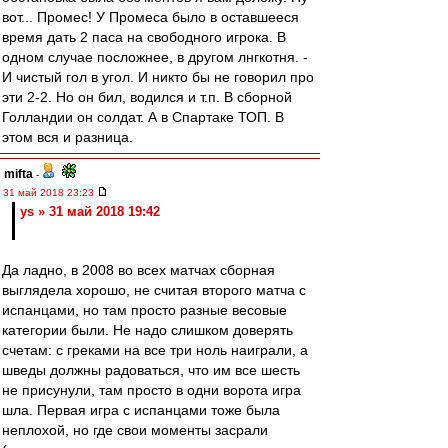
вот... Промес! У Промеса было в оставшееся
время дать 2 паса на свободного игрока. В
одном случае посложнее, в другом лнгкотня. -
И чистый гол в угол. И никто бы не говорил про
эти 2-2. Но он бил, водился и т.п. В сборной
Голландии он солдат. А в Спартаке ТОП. В
этом вся и разница.
mifta
-
31 май 2018 23:23
ys » 31 май 2018 19:42
Да ладно, в 2008 во всех матчах сборная
выглядела хорошо, не считая второго матча с
испанцами, но там просто разные весовые
категории были. Не надо слишком доверять
счетам: с греками на все три ноль наиграли, а
шведы должны радоваться, что им все шесть
не присунули, там просто в одни ворота игра
шла. Первая игра с испанцами тоже была
неплохой, но где свои моменты засрали