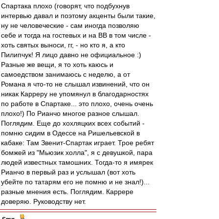
Спартака плохо (говорят, что подбухнув
интервью давал и поэтому акценты были такие,
ну не человеческие - сам иногда позволяю
себе и тогда на гостевых и на ВВ в том числе -
хоть святых выноси, гг, - но кто я, а кто
Пилипчук! Я лицо давно не официальное :)
Разные же вещи, я то хоть каюсь и
самоедством занимаюсь с неделю, а от
Романа я что-то не слышал извинений, что он
никак Карреру не упомянул в благодарностях
по работе в Спартаке... это плохо, очень очень
плохо!) По Рианчо многое разное слышал.
Поглядим. Еще до хохляцких всех событий -
помню сидим в Одессе на Ришельевской в
кабаке: Там Звенит-Спартак играет. Трое ребят
бомжей из "Мьюзик холла", я с девушкой, пара
людей известных тамошних. Тогда-то я имярек
Рианчо в первый раз и услышал (вот хоть
убейте по татарям его не помню и не знал!)...
разные мнения есть. Поглядим. Каррере
доверяю. Руководству нет.