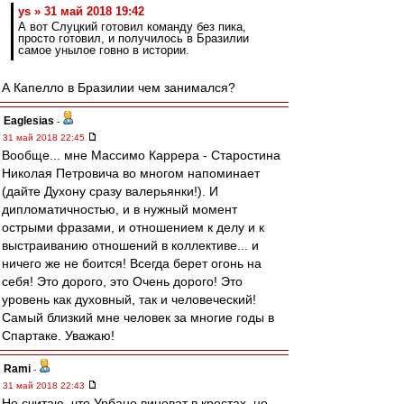
ys » 31 май 2018 19:42
А вот Слуцкий готовил команду без пика,
просто готовил, и получилось в Бразилии
самое унылое говно в истории.
А Капелло в Бразилии чем занимался?
Eaglesias
-
31 май 2018 22:45
Вообще... мне Массимо Каррера - Старостина
Николая Петровича во многом напоминает
(дайте Духону сразу валерьянки!). И
дипломатичностью, и в нужный момент
острыми фразами, и отношением к делу и к
выстраиванию отношений в коллективе... и
ничего же не боится! Всегда берет огонь на
себя! Это дорого, это Очень дорого! Это
уровень как духовный, так и человеческий!
Самый близкий мне человек за многие годы в
Спартаке. Уважаю!
Rami
-
31 май 2018 22:43
Не считаю, что Урбано виноват в крестах, но