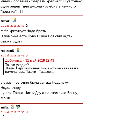
Иными словами - "маразм крепчал" ! Тут только
один рецепт для духона - хлебнуть немного
"новичка" :-( !
slava1
-
31 май 2018 23:47
mifta критикует.Надо брать.
В помойке есть Нуну РОша.Вот связка,так
связка будет.
чннхнпS
-
31 май 2018 23:41
Добрянка » 31 май 2018 22:43
Ташчи уходит?
Жаль. Перспективная лингвистическая связка
намечалась: Ташчи - Ташаев...
у румын сегодня была связка Недельку-
Недельчяру.
ну или Тошка-ЧикылДэу а на скамейке Банку,-
Маня
mifta
-
31 май 2018 23:30