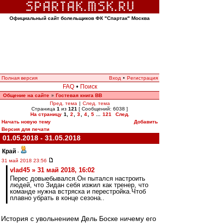
Официальный сайт болельщиков ФК "Спартак" Москва
Полная версия
Вход
•
Регистрация
FAQ
•
Поиск
Общение на сайте
Гостевая книга ВВ
»
Пред. тема
|
След. тема
Страница
1
из
121
[ Сообщений: 6038 ]
На страницу
1
,
2
,
3
,
4
,
5
...
121
След.
Начать новую тему
Добавить
Версия для печати
01.05.2018 - 31.05.2018
Край
-
31 май 2018 23:56
vlad45 » 31 май 2018, 16:02
Перес довыебывался.Он пытался настроить
людей, что Зидан себя изжил как тренер, что
команде нужна встряска и перестройка.Чтоб
плавно убрать в конце сезона..
История с увольнением Дель Боске ничему его