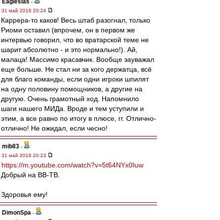
Eaglesias
-
31 май 2018 20:24
Каррера-то каков! Весь штаб разогнал, только
Риоми оставил (впрочем, он в первом же
интервью говорил, что во вратарской теме не
шарит абсолютно - и это нормально!). Ай,
малаца! Массимо красавчик. Вообще зауважал
еще больше. Не стал ни за кого держатца, всё
для благо команды, если одни игроки шпилят
на одну половину помощников, а другие на
другую. Очень грамотный ход. Напомнило
шаги нашего МИДа. Вроде и тем уступили и
этим, а все равно по итогу в плюсе, гг. Отлично-
отлично! Не ожидал, если чесно!
mib83
-
31 май 2018 20:23
https://m.youtube.com/watch?v=5t64NYx0Iuw
Добрый на ВВ-ТВ.
Здоровья ему!
DimonSpa
-