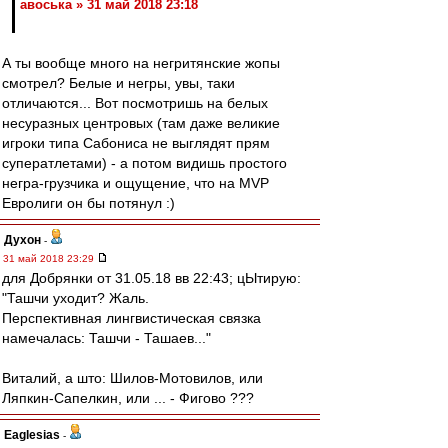
авоська » 31 май 2018 23:18
А ты вообще много на негритянские жопы
смотрел? Белые и негры, увы, таки
отличаются... Вот посмотришь на белых
несуразных центровых (там даже великие
игроки типа Сабониса не выглядят прям
суператлетами) - а потом видишь простого
негра-грузчика и ощущение, что на MVP
Евролиги он бы потянул :)
Духон
-
31 май 2018 23:29
для Добрянки от 31.05.18 вв 22:43; цЫтирую:
"Ташчи уходит? Жаль.
Перспективная лингвистическая связка
намечалась: Ташчи - Ташаев..."
Виталий, а што: Шилов-Мотовилов, или
Ляпкин-Сапелкин, или ... - Фигово ???
Eaglesias
-