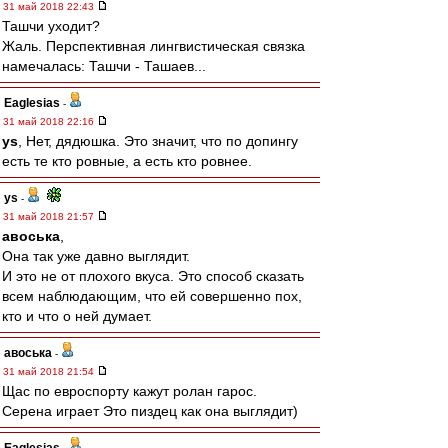
31 май 2018 22:43
Ташчи уходит?
Жаль. Перспективная лингвистическая связка
намечалась: Ташчи - Ташаев...
Eaglesias
-
31 май 2018 22:16
ys
, Нет, дядюшка. Это значит, что по допингу
есть те кто ровные, а есть кто ровнее.
ys
-
31 май 2018 21:57
авоська
,
Она так уже давно выглядит.
И это не от плохого вкуса. Это способ сказать
всем наблюдающим, что ей совершенно пох,
кто и что о ней думает.
авоська
-
31 май 2018 21:54
Щас по евроспорту кажут ролан гарос.
Серена играет Это пиздец как она выглядит)