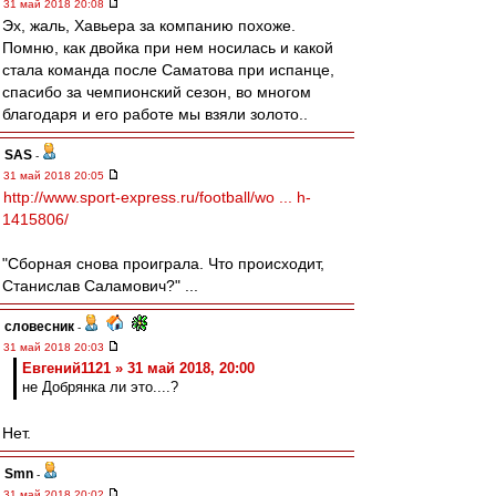
31 май 2018 20:08
Эх, жаль, Хавьера за компанию похоже.
Помню, как двойка при нем носилась и какой
стала команда после Саматова при испанце,
спасибо за чемпионский сезон, во многом
благодаря и его работе мы взяли золото..
SAS
-
31 май 2018 20:05
http://www.sport-express.ru/football/wo ... h-
1415806/
"Сборная снова проиграла. Что происходит,
Станислав Саламович?" ...
словесник
-
31 май 2018 20:03
Евгений1121 » 31 май 2018, 20:00
не Добрянка ли это....?
Нет.
Smn
-
31 май 2018 20:02