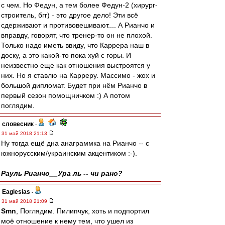
с чем. Но Федун, а тем более Федун-2 (хирург-
строитель, бгг) - это другое дело! Эти всё
сдерживают и противовешивают.... А Рианчо и
вправду, говорят, что тренер-то он не плохой.
Только надо иметь ввиду, что Каррера наш в
доску, а это какой-то пока хуй с горы. И
неизвестно еще как отношения выстроятся у
них. Но я ставлю на Карреру. Массимо - жох и
большой дипломат. Будет при нём Рианчо в
первый сезон помощничком :) А потом
поглядим.
словесник
-
31 май 2018 21:13
Ну тогда ещё дна анаграммка на Рианчо -- с
южнорусским/украинским акцентиком :-).
Рауль Рианчо__Ура ль -- чи рано?
Eaglesias
-
31 май 2018 21:09
Smn
, Поглядим. Пилипчук, хоть и подпортил
моё отношение к нему тем, что ушел из