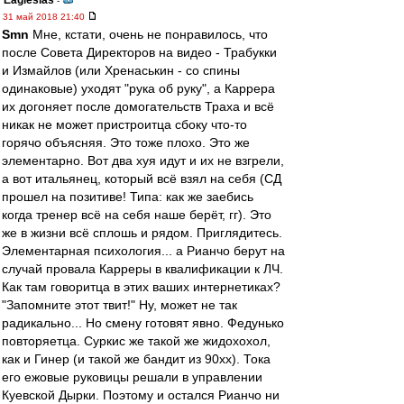
Eaglesias
-
31 май 2018 21:40
Smn
Мне, кстати, очень не понравилось, что
после Совета Директоров на видео - Трабукки
и Измайлов (или Хренаськин - со спины
одинаковые) уходят "рука об руку", а Каррера
их догоняет после домогательств Траха и всё
никак не может пристроитца сбоку что-то
горячо объясняя. Это тоже плохо. Это же
элементарно. Вот два хуя идут и их не взгрели,
а вот итальянец, который всё взял на себя (СД
прошел на позитиве! Типа: как же заебись
когда тренер всё на себя наше берёт, гг). Это
же в жизни всё сплошь и рядом. Приглядитесь.
Элементарная психология... а Рианчо берут на
случай провала Карреры в квалификации к ЛЧ.
Как там говоритца в этих ваших интернетиках?
"Запомните этот твит!" Ну, может не так
радикально... Но смену готовят явно. Федунько
повторяетца. Суркис же такой же жидохохол,
как и Гинер (и такой же бандит из 90хх). Тока
его ежовые руковицы решали в управлении
Куевской Дырки. Поэтому и остался Рианчо ни