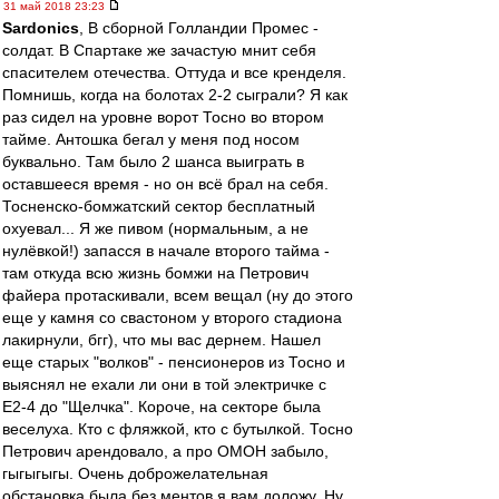
31 май 2018 23:23
Sardonics
, В сборной Голландии Промес -
солдат. В Спартаке же зачастую мнит себя
спасителем отечества. Оттуда и все кренделя.
Помнишь, когда на болотах 2-2 сыграли? Я как
раз сидел на уровне ворот Тосно во втором
тайме. Антошка бегал у меня под носом
буквально. Там было 2 шанса выиграть в
оставшееся время - но он всё брал на себя.
Тосненско-бомжатский сектор бесплатный
охуевал... Я же пивом (нормальным, а не
нулёвкой!) запасся в начале второго тайма -
там откуда всю жизнь бомжи на Петрович
файера протаскивали, всем вещал (ну до этого
еще у камня со свастоном у второго стадиона
лакирнули, бгг), что мы вас дернем. Нашел
еще старых "волков" - пенсионеров из Тосно и
выяснял не ехали ли они в той электричке с
Е2-4 до "Щелчка". Короче, на секторе была
веселуха. Кто с фляжкой, кто с бутылкой. Тосно
Петрович арендовало, а про ОМОН забыло,
гыгыгыгы. Очень доброжелательная
обстановка была без ментов я вам доложу. Ну