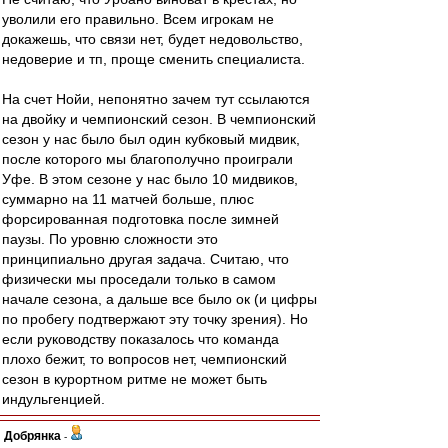
уволили его правильно. Всем игрокам не
докажешь, что связи нет, будет недовольство,
недоверие и тп, проще сменить специалиста.
На счет Нойи, непонятно зачем тут ссылаются
на двойку и чемпионский сезон. В чемпионский
сезон у нас было был один кубковый мидвик,
после которого мы благополучно проиграли
Уфе. В этом сезоне у нас было 10 мидвиков,
суммарно на 11 матчей больше, плюс
форсированная подготовка после зимней
паузы. По уровню сложности это
принципиально другая задача. Считаю, что
физически мы проседали только в самом
начале сезона, а дальше все было ок (и цифры
по пробегу подтвержают эту точку зрения). Но
если руководству показалось что команда
плохо бежит, то вопросов нет, чемпионский
сезон в курортном ритме не может быть
индульгенцией.
Добрянка
-