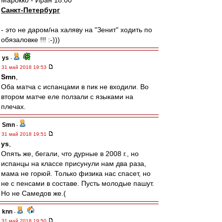
Марокко - Иран 18:00
Санкт-Петербург
- это не даром/на халяву на "Зенит" ходить по
обязаловке !!! :-)))
ys
-
31 май 2018 19:53
Smn
,
Оба матча с испанцами в пик не входили. Во
втором матче еле ползали с языками на
плечах.
Smn
-
31 май 2018 19:51
ys
,
Опять же, бегали, что дурные в 2008 г., но
испанцы на классе присунули нам два раза,
мама не горюй. Только физика нас спасет, но
не с пенсами в составе. Пусть молодые пашут.
Но не Самедов же.(
knn
-
31 май 2018 19:50