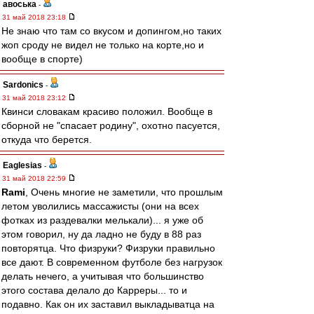
авоська
-
31 май 2018 23:18
Не знаю что там со вкусом и допингом,но таких
жоп сроду не видел не только на корте,но и
вообще в спорте)
Sardonics
-
31 май 2018 23:12
Квинси словакам красиво положил. Вообще в
сборной не "спасает родину", охотно пасуется,
откуда что берется.
Eaglesias
-
31 май 2018 22:59
Rami
, Очень многие не заметили, что прошлым
летом уволились массажисты (они на всех
фотках из раздевалки мелькали)... я уже об
этом говорил, ну да ладно не буду в 88 раз
повторятца. Что физруки? Физруки правильно
все дают. В современном футболе без нагрузок
делать нечего, а учитывая что большинство
этого состава делало до Карреры... то и
подавно. Как он их заставил выкладыватца на