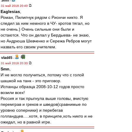
Smn
-
31 май 2018 20:40
Eaglesias
,
Роман, Пилипчук рядом с Риончи никто. Я
следил за ним немного в ЧУ- кротов тягал, но
не очень.) Очень сильные они были и
остаются. Что он делал у Бердыева- не знаю,
но Андрюша Шевченко и Сережа Ребров могут
назвать его своим учителем.
vlad45
-
31 май 2018 20:33
Smn
,
И не могло получиться, потому что с голой
шашкой на танк - это приговор.
Испанцы образца 2008-10-12 годов просто
возили всех!
Россия и так прыгнула выше головы, вчистую
перемграв и греков и шведов(сравнимые по
уровню соперники) и перебегав
голландцев.....хотя, в принципе,хоть никто и не
ожидал, но в равной игре.