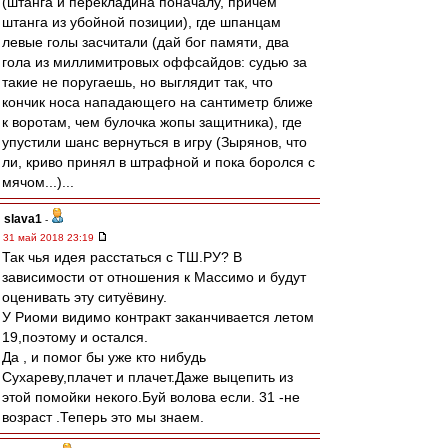
(штанга и перекладина поначалу, причем
штанга из убойной позиции), где шпанцам
левые голы засчитали (дай бог памяти, два
гола из миллимитровых оффсайдов: судью за
такие не поругаешь, но выглядит так, что
кончик носа нападающего на сантиметр ближе
к воротам, чем булочка жопы защитника), где
упустили шанс вернуться в игру (Зырянов, что
ли, криво принял в штрафной и пока боролся с
мячом...)...
slava1
-
31 май 2018 23:19
Так чья идея расстаться с ТШ.РУ? В
зависимости от отношения к Массимо и будут
оценивать эту ситуёвину.
У Риоми видимо контракт заканчивается летом
19,поэтому и остался.
Да , и помог бы уже кто нибудь
Сухареву,плачет и плачет.Даже выцепить из
этой помойки некого.Буй волова если. 31 -не
возраст .Теперь это мы знаем.