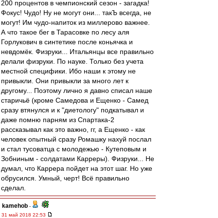
200 процентов в чемпионский сезон - загадка!
Фокус! Чудо! Ну не могут они... такЪ всегда, не
могут! Им чудо-напиток из миллерово важнее.
А что такое бег в Тарасовке по лесу аля
Горлукович в синтетике после коньячка и
невдомёк. Физруки... Итальянцы все правильно
делали физруки. По науке. Только без учета
местной специфики. Ибо наши к этому не
привыкли. Они привыкли за много лет к
другому... Поэтому лично я давно списал наше
старичьё (кроме Самедова и Ещенко - Самед
сразу втянулся и к "диетологу" подкатывал и
даже помню парням из Спартака-2
рассказывал как это важно, гг, а Ещенко - как
человек опытный сразу Ромашку нахуй послал
и стал тусоватца с молодежью - Кутеповым и
Зобниным - солдатами Карреры). Физруки... Не
думал, что Каррера пойдет на этот шаг. Но уже
обрусился. Умный, черт! Всё правильно
сделал.
kamehob
-
31 май 2018 22:53