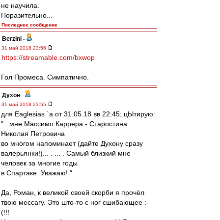
не научила.
Поразительно...
Последнее сообщение
Berzini
-
31 май 2018 23:56
https://streamable.com/bxwop
Гол Промеса. Симпатично.
Духон
-
31 май 2018 23:55
для Eaglesias `а от 31.05.18 вв 22:45; цЫтирую:
".. мне Массимо Каррера - Старостина
Николая Петровича
во многом напоминает (дайте Духону сразу
валерьянки!)... . ... . Самый близкий мне
человек за многие годы
в Спартаке. Уважаю! "
Да, Роман, к великой своей скорби я прочёл
твою мессагу. Это што-то с ног сшибающее :-
(!!!