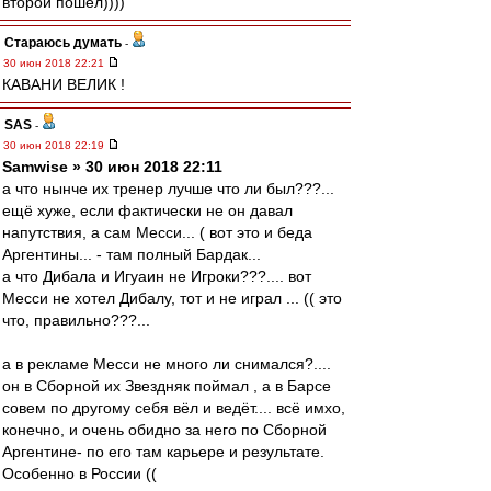
второй пошел))))
Стараюсь думать
-
30 июн 2018 22:21
КАВАНИ ВЕЛИК !
SAS
-
30 июн 2018 22:19
Samwise » 30 июн 2018 22:11
а что нынче их тренер лучше что ли был???...
ещё хуже, если фактически не он давал
напутствия, а сам Месси... ( вот это и беда
Аргентины... - там полный Бардак...
а что Дибала и Игуаин не Игроки???.... вот
Месси не хотел Дибалу, тот и не играл ... (( это
что, правильно???...
а в рекламе Месси не много ли снимался?....
он в Сборной их Звездняк поймал , а в Барсе
совем по другому себя вёл и ведёт.... всё имхо,
конечно, и очень обидно за него по Сборной
Аргентине- по его там карьере и результате.
Особенно в России ((