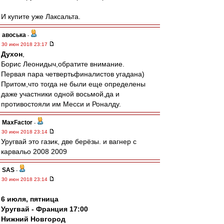
И купите уже Лаксальта.
авоська
-
30 июн 2018 23:17
Духон
,
Борис Леонидыч,обратите внимание.
Первая пара четвертьфиналистов угадана)
Притом,что тогда не были еще определены
даже участники одной восьмой,да и
противостояли им Месси и Роналду.
MaxFactor
-
30 июн 2018 23:14
Уругвай это газик, две берёзы. и вагнер с
карвальо 2008 2009
SAS
-
30 июн 2018 23:14
6 июля, пятница
Уругвай - Франция 17:00
Нижний Новгород