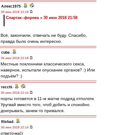
Алекс1975
-
30 июн 2018 22:19
Cпартак--форева » 30 июн 2018 21:58
Всё, закончили, отвечать не буду. Спасибо,
правда было очень интересно.
cuba
-
30 июн 2018 22:18
Местные поклонники классического секса,
наверное, испытали опускание органов? :) Или
подъём? :)
recchi
-
30 июн 2018 22:14
порты готовятся в 11-м матче подряд отползти.
Уругвай вместо того, чтоб добить и спокойно
доигрывать, зачем-то прижался.
Rishad
-
30 июн 2018 22:14
ответочка))