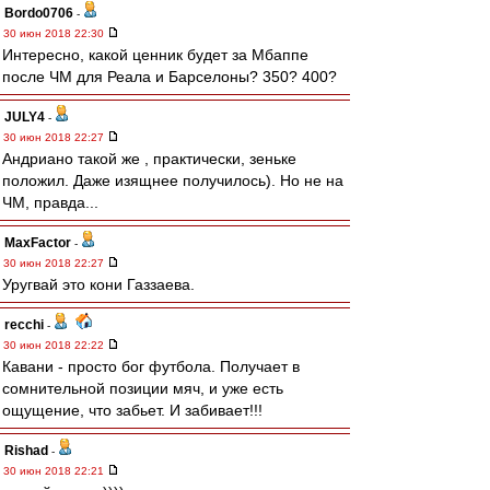
Bordo0706
-
30 июн 2018 22:30
Интересно, какой ценник будет за Мбаппе
после ЧМ для Реала и Барселоны? 350? 400?
JULY4
-
30 июн 2018 22:27
Андриано такой же , практически, зеньке
положил. Даже изящнее получилось). Но не на
ЧМ, правда...
MaxFactor
-
30 июн 2018 22:27
Уругвай это кони Газзаева.
recchi
-
30 июн 2018 22:22
Кавани - просто бог футбола. Получает в
сомнительной позиции мяч, и уже есть
ощущение, что забьет. И забивает!!!
Rishad
-
30 июн 2018 22:21