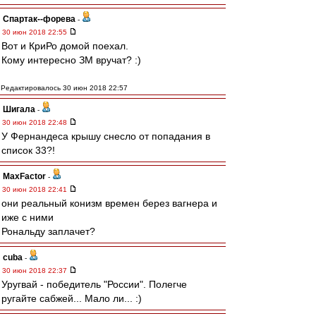
Cпартак--форева
-
30 июн 2018 22:55
Вот и КриРо домой поехал.
Кому интересно ЗМ вручат? :)
Редактировалось 30 июн 2018 22:57
Шигала
-
30 июн 2018 22:48
У Фернандеса крышу снесло от попадания в
список 33?!
MaxFactor
-
30 июн 2018 22:41
они реальный конизм времен берез вагнера и
иже с ними
Рональду заплачет?
cuba
-
30 июн 2018 22:37
Уругвай - победитель "России". Полегче
ругайте сабжей... Мало ли... :)