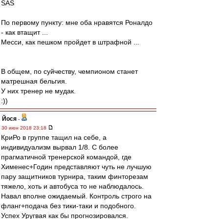
SAS
По первому пункту: мне оба нравятся Роналдо
- как втащит ...
Месси, как пешком пройдет в штрафной ...
В общем, по суйчеству, чемпионом станет
матрешная бельгия.
У них тренер не мудак.
:))
Йося
-
30 июн 2018 23:18
КриРо в группе тащил на себе, а
индивидуализм вырвал 1/8. С более
прагматичной тренерской командой, где
Хименес+Годин представляют чуть не лучшую
пару защитников турнира, таким финторезам
тяжело, хоть и автобуса то не наблюдалось.
Навал вполне ожидаемый. Контроль строго на
фланг+подача без тики-таки и подобного.
Успех Уругвая как бы прогнозировался.