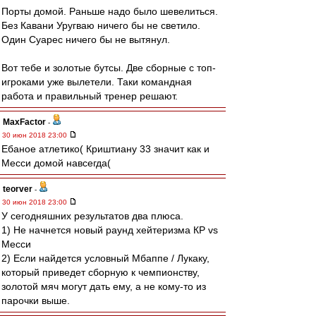
Порты домой. Раньше надо было шевелиться.
Без Кавани Уругваю ничего бы не светило.
Один Суарес ничего бы не вытянул.
Вот тебе и золотые бутсы. Две сборные с топ-
игроками уже вылетели. Таки командная
работа и правильный тренер решают.
MaxFactor
-
30 июн 2018 23:00
Ебаное атлетико( Криштиану 33 значит как и
Месси домой навсегда(
teorver
-
30 июн 2018 23:00
У сегодняшних результатов два плюса.
1) Не начнется новый раунд хейтеризма КР vs
Месси
2) Если найдется условный Мбаппе / Лукаку,
который приведет сборную к чемпионству,
золотой мяч могут дать ему, а не кому-то из
парочки выше.