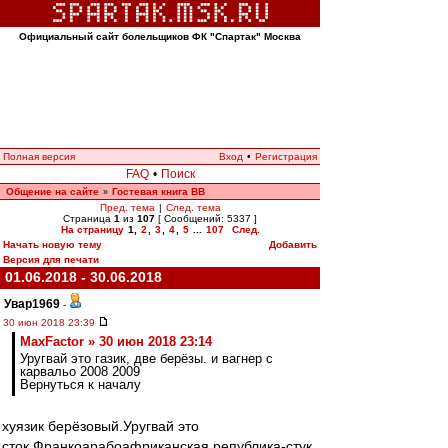
Официальный сайт болельщиков ФК "Спартак" Москва
Полная версия
Вход
•
Регистрация
FAQ
•
Поиск
Общение на сайте
Гостевая книга ВВ
»
Пред. тема
|
След. тема
Страница
1
из
107
[ Сообщений: 5337 ]
На страницу
1
,
2
,
3
,
4
,
5
...
107
След.
Начать новую тему
Добавить
Версия для печати
01.06.2018 - 30.06.2018
Увар1969
-
30 июн 2018 23:39
MaxFactor » 30 июн 2018 23:14
Уругвай это газик, две берёзы. и вагнер с
карвальо 2008 2009
Вернуться к началу
хуязик берёзовый.Уругвай это
сток,Франкоарабоафриканская република-стук