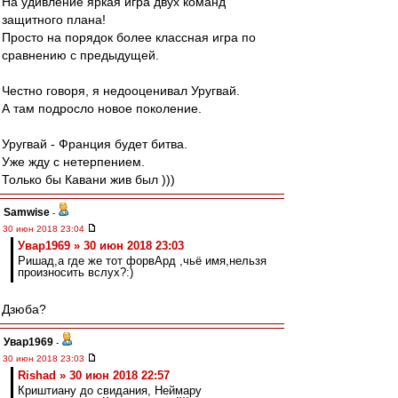
На удивление яркая игра двух команд
защитного плана!
Просто на порядок более классная игра по
сравнению с предыдущей.
Честно говоря, я недооценивал Уругвай.
А там подросло новое поколение.
Уругвай - Франция будет битва.
Уже жду с нетерпением.
Только бы Кавани жив был )))
Samwise
-
30 июн 2018 23:04
Увар1969 » 30 июн 2018 23:03
Ришад,а где же тот форвАрд ,чьё имя,нельзя
произносить вслух?:)
Дзюба?
Увар1969
-
30 июн 2018 23:03
Rishad » 30 июн 2018 22:57
Криштиану до свидания, Неймару