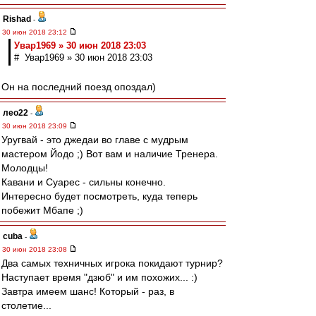
Rishad
-
30 июн 2018 23:12
Увар1969 » 30 июн 2018 23:03
# Увар1969 » 30 июн 2018 23:03
Он на последний поезд опоздал)
лео22
-
30 июн 2018 23:09
Уругвай - это джедаи во главе с мудрым
мастером Йодо ;) Вот вам и наличие Тренера.
Молодцы!
Кавани и Суарес - сильны конечно.
Интересно будет посмотреть, куда теперь
побежит Мбапе ;)
cuba
-
30 июн 2018 23:08
Два самых техничных игрока покидают турнир?
Наступает время "дзюб" и им похожих... :)
Завтра имеем шанс! Который - раз, в
столетие...