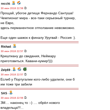
recchi
-
30 июн 2018 22:58
Прощай, убогое детище Фернандо Сантуша!
Чемпионат мира - все-таки серьезный турнир,
не Евро,
здесь перманентное отползание невозможно.
Еще один шажок к финалу Уругвай - Россия :).
Rishad
-
30 июн 2018 22:57
Криштиану до свидания, Неймару
приготовиться. Кавани-кумир!)))
Zely69
-
30 июн 2018 22:57
Еслиб у Португалии кого-либо удалили, они б
им тоже три забили
SAS
-
30 июн 2018 22:56
ЗМ.... наконец то :-) .... обрёл нового
владельца!!!...