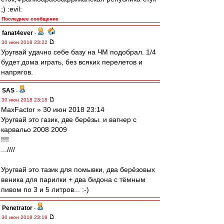
;) :evil:
Последнее сообщение
fanat4ever
-
30 июн 2018 23:22
Уругвай удачно себе базу на ЧМ подобрал. 1/4
будет дома играть, без всяких перелетов и
напрягов.
SAS
-
30 июн 2018 23:18
MaxFactor » 30 июн 2018 23:14
Уругвай это газик, две берёзы. и вагнер с
карвальо 2008 2009
!!!!
...////
Уругвай это тазик для помывки, два берёзовых
веника для парилки + два бидона с тёмным
пивом по 3 и 5 литров... :-)
Penetrator
-
30 июн 2018 23:18