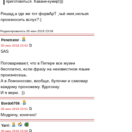
приготовиться. Кавани-кумир!)))
Ришад,а где же тот форвАрТ ,чьё имя,нельзя
произносить вслух?:)
Редактировалось 30 июн 2018 23:06
Penetrator
-
30 июн 2018 23:02
SAS
Поговаривают, что в Питере все музеи
бесплатно, если фразу на неизвестном языке
произнесешь.
А в Ломоносово, вообще, булочки и самовар
каждому прохожему. Вдогонку.
И я верю. :))
Bordo0706
-
30 июн 2018 23:01
Модричу, конечно!
Yarri
-
30 июн 2018 23:00