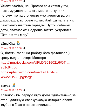
31 авг 2018 17:37
Valentinovich
, не. Промес сам хотел уйти,
поэтому ушел, а на его место не купили,
потому что на его место уже имеется вагон
дармоедов, которые только йайтцы челать и к
банкомату шастать горазды. Пусть, собачьи
дети, впахивают. Педроша тот же, устроился.
"Это и я так могу"
zZmeIOka
-
31 авг 2018 17:36
О, бомжи взяли на работу бога фотошопа )
сразу видно почерк Мастера
http://img.rjevsky.com/UPLD/20160216/OT ...
951c84.jpg
https://pbs.twimg.com/media/Dl6yN0-
WwAAHo69.jpg:large
slava1
-
31 авг 2018 17:35
Хотелось бы первую игру дома.Удивительно,за
столь длинную еврокубковую историю обоих
клубов с Глазго не встречались.