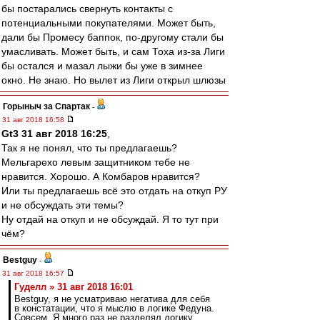
бы постарались свернуть контакты с
потенциальными покупателями. Может быть,
дали бы Промесу баппок, по-другому стали бы
умасливать. Может быть, и сам Тоха из-за Лиги
бы остался и мазал лыжи бы уже в зимнее
окно. Не знаю. Но вылет из Лиги открыл шлюзы
Горыныч за Спартак
-
31 авг 2018 16:58
Gt3 31 авг 2018 16:25
,
Так я не понял, что ты предлагаешь?
Мельгарехо левым защитником тебе не
нравится. Хорошо. А Комбаров нравится?
Или ты предлагаешь всё это отдать на откуп РУ
и не обсуждать эти темы?
Ну отдай на откуп и не обсуждай. Я то тут при
чём?
Bestguy
-
31 авг 2018 16:57
Гуделл » 31 авг 2018 16:01
Bestguy, я не усматриваю негатива для себя
в констатации, что я мыслю в логике Федуна.
Совсем. Я много раз не разделял логику