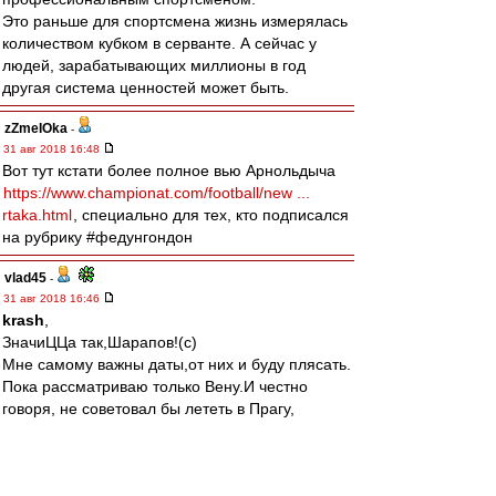
Это раньше для спортсмена жизнь измерялась
количеством кубком в серванте. А сейчас у
людей, зарабатывающих миллионы в год
другая система ценностей может быть.
zZmeIOka
-
31 авг 2018 16:48
Вот тут кстати более полное вью Арнольдыча
https://www.championat.com/football/new ...
rtaka.html
, специально для тех, кто подписался
на рубрику #федунгондон
vlad45
-
31 авг 2018 16:46
krash
,
ЗначиЦЦа так,Шарапов!(с)
Мне самому важны даты,от них и буду плясать.
Пока рассматриваю только Вену.И честно
говоря, не советовал бы лететь в Прагу,
связываться с машиной и т.д. Если есть опция -
я бы брал прямой билет.
У нас очень хорошая венгерская компания