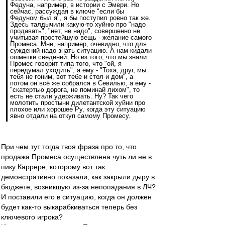
Федуна, например, в истории с Эмери. Но
сейчас, рассуждая в ключе "если бы
Федуном был я", я бы поступил ровно так же.
Здесь талдычили какую-то хуйню про "надо
продавать", "нет, не надо", совершенно не
учитывая простейшую вещь - желание самого
Промеса. Мне, например, очевидно, что для
суждений надо знать ситуацию. А нам кидали
ошметки сведений. Но из того, что мы знали:
Промес говорит типа того, что "ой, я
передумал уходить", а ему - "Тоха, друг, мы
тебя не гоним, вот тебе и стол и дом", а
потом он всё же собрался в Севилью, а ему -
"скатертью дорога, не поминай лихом", то
есть не стали удерживать. Ну? Так чего
молотить простыни дилетантской хуйни про
плохое или хорошее Ру, когда эту ситуацию
явно отдали на откуп самому Промесу.
При чем тут тогда твоя фраза про то, что
продажа Промеса осуществлена чуть ли не в
пику Каррере, которому вот так
демонстративно показали, как закрыли дыру в
бюджете, возникшую из-за непопадания в ЛЧ?
И поставили его в ситуацию, когда он должен
будет как-то выкарабкиваться теперь без
ключевого игрока?