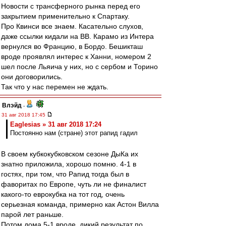
Новости с трансферного рынка перед его
закрытием применительно к Спартаку.
Про Квинси все знаем. Касательно слухов,
даже ссылки кидали на ВВ. Карамо из Интера
вернулся во Францию, в Бордо. Бешикташ
вроде проявлял интерес к Ханни, номером 2
шел после Льяича у них, но с сербом и Торино
они договорились.
Так что у нас перемен не ждать.
Влэйд
-
31 авг 2018 17:45
Eaglesias » 31 авг 2018 17:24
Постоянно нам (стране) этот рапид гадил
В своем кубкокубковском сезоне ДыКа их
знатно приложила, хорошо помню. 4-1 в
гостях, при том, что Рапид тогда был в
фаворитах по Европе, чуть ли не финалист
какого-то еврокубка на тот год, очень
серьезная команда, примерно как Астон Вилла
парой лет раньше.
Потом дома 5-1 вроде, дикий результат по