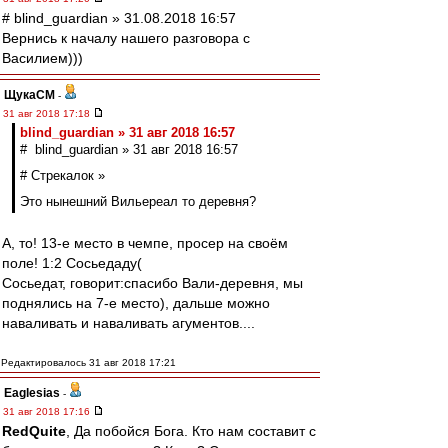
# blind_guardian » 31.08.2018 16:57
Вернись к началу нашего разговора с
Василием)))
ЩукаСМ
-
31 авг 2018 17:18
blind_guardian » 31 авг 2018 16:57
# blind_guardian » 31 авг 2018 16:57
# Стрекалок »
Это нынешний Вильереал то деревня?
А, то! 13-е место в чемпе, просер на своём
поле! 1:2 Сосьедаду(
Сосьедат, говорит:спасибо Вали-деревня, мы
поднялись на 7-е место), дальше можно
наваливать и наваливать агументов....
Редактировалось 31 авг 2018 17:21
Eaglesias
-
31 авг 2018 17:16
RedQuite
, Да побойся Бога. Кто нам составит с