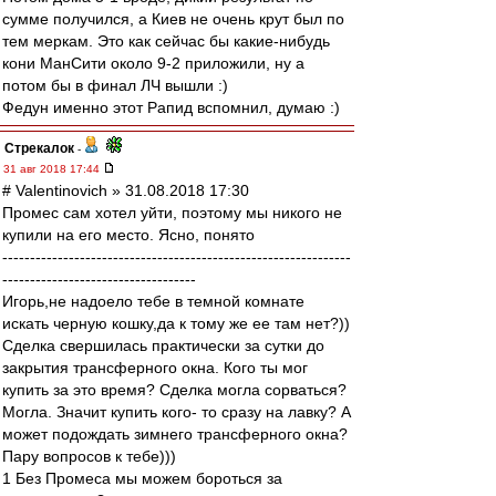
сумме получился, а Киев не очень крут был по
тем меркам. Это как сейчас бы какие-нибудь
кони МанСити около 9-2 приложили, ну а
потом бы в финал ЛЧ вышли :)
Федун именно этот Рапид вспомнил, думаю :)
Стрекалок
-
31 авг 2018 17:44
# Valentinovich » 31.08.2018 17:30
Промес сам хотел уйти, поэтому мы никого не
купили на его место. Ясно, понято
---------------------------------------------------------------
-----------------------------------
Игорь,не надоело тебе в темной комнате
искать черную кошку,да к тому же ее там нет?))
Сделка свершилась практически за сутки до
закрытия трансферного окна. Кого ты мог
купить за это время? Сделка могла сорваться?
Могла. Значит купить кого- то сразу на лавку? А
может подождать зимнего трансферного окна?
Пару вопросов к тебе)))
1 Без Промеса мы можем бороться за