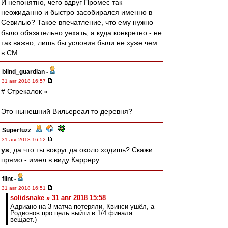
И непонятно, чего вдруг Промес так
неожиданно и быстро засобирался именно в
Севилью? Такое впечатление, что ему нужно
было обязательно уехать, а куда конкретно - не
так важно, лишь бы условия были не хуже чем
в СМ.
blind_guardian
-
31 авг 2018 16:57
# Стрекалок »
Это нынешний Вильереал то деревня?
Superfuzz
-
31 авг 2018 16:52
ys
, да что ты вокруг да около ходишь? Скажи
прямо - имел в виду Карреру.
flint
-
31 авг 2018 16:51
solidsnake » 31 авг 2018 15:58
Адриано на 3 матча потеряли, Квинси ушёл, а
Родионов про цель выйти в 1/4 финала
вещает.)