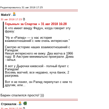
Редактировалось 31 авг 2018 17:25
MakxV
-
31 авг 2018 17:23
Горыныч за Спартак » 31 авг 2018 16:28
А что имеет ввиду Федун, когда говорит эту
фразу:
"Ну и «Рапид» — у нас история
взаимоотношений с ним очень интересная."
Смотрю историю наших взаимоотношений с
Рапидом:
Нихуя интересного не вижу. Два матча в 1966
году. В Австрии минимально проиграли. Дома
- ничья.
А вот у Дырочки киевской - полный букет с
Рапидом!
Восемь матчей, все недавно, куча банок, 2
разгрома.
Вот я не понял, он Рапид перепутал с кем то
другим, или...
Барин спалился просто! )))
Стрекалок
-
31 авг 2018 17:20