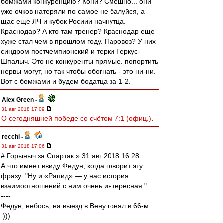
бомжами конкуренцию? Кони? Смешно... они
уже очков натеряли по самое не балуйся, а
щас еще ЛЧ и кубок Росиии начнутца.
Краснодар? А кто там тренер? Краснодар еще
хуже стал чем в прошлом году. Паровоз? У них
синдром постчемпионский и терки Геркус-
Шпалыч. Это не конкуренты прямые. попортить
нервы могут, но так чтобы обогнать - это ни-ни.
Вот с бомжами и будем бодатца за 1-2.
Alex Green
-
31 авг 2018 17:09
О сегодняшней победе со счётом 7:1 (офиц.)
.
recchi
-
31 авг 2018 17:06
# Горыныч за Спартак » 31 авг 2018 16:28
А что имеет ввиду Федун, когда говорит эту
фразу: "Ну и «Рапид» — у нас история
взаимоотношений с ним очень интересная."
----
Федун, небось, на выезд в Вену гонял в 66-м
:)))