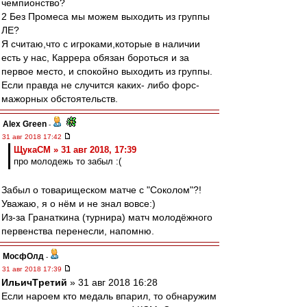
чемпионство?
2 Без Промеса мы можем выходить из группы
ЛЕ?
Я считаю,что с игроками,которые в наличии
есть у нас, Каррера обязан бороться и за
первое место, и спокойно выходить из группы.
Если правда не случится каких- либо форс-
мажорных обстоятельств.
Alex Green
-
31 авг 2018 17:42
ЩукаСМ » 31 авг 2018, 17:39
про молодежь то забыл :(
Забыл о товарищеском матче с "Соколом"?!
Уважаю, я о нём и не знал вовсе:)
Из-за Гранаткина (турнира) матч молодёжного
первенства перенесли, напомню.
МосфОлд
-
31 авг 2018 17:39
ИльичТpeтий
» 31 авг 2018 16:28
Если нароем кто медаль впарил, то обнаружим