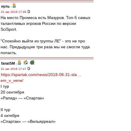
нуль
-
31 авг 2018 17:49
На место Промеса есть Мазуров. Топ-5 самых
талантливых игроков России по версии
SciSport.
"Спокойно выйти из группы ЛЕ" - это не про
нас. Предыдущие три раза мы не смогли туда
попасть.
fanatSM
-
31 авг 2018 17:47
https://spartak.com/news/2018-08-31-sta ...
em_v_vene/
I тур
20 сентября
«Рапид» — «Спартак»
II тур
4 октября
«Спартак» — «Вильярреал»