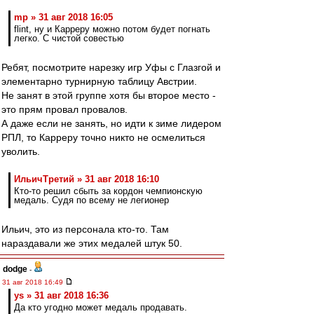
mp » 31 авг 2018 16:05
flint, ну и Карреру можно потом будет погнать
легко. С чистой совестью
Ребят, посмотрите нарезку игр Уфы с Глазгой и
элементарно турнирную таблицу Австрии.
Не занят в этой группе хотя бы второе место -
это прям провал провалов.
А даже если не занять, но идти к зиме лидером
РПЛ, то Карреру точно никто не осмелиться
уволить.
ИльичТpeтий » 31 авг 2018 16:10
Кто-то решил сбыть за кордон чемпионскую
медаль. Судя по всему не легионер
Ильич, это из персонала кто-то. Там
нараздавали же этих медалей штук 50.
dodge
-
31 авг 2018 16:49
ys » 31 авг 2018 16:36
Да кто угодно может медаль продавать.