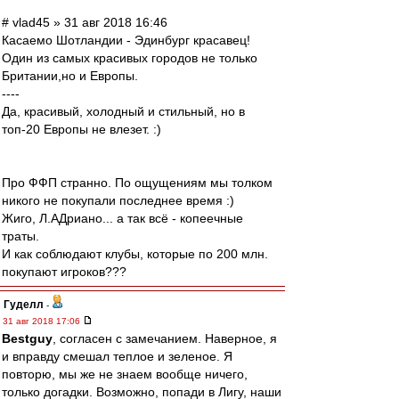
# vlad45 » 31 авг 2018 16:46
Касаемо Шотландии - Эдинбург красавец!
Один из самых красивых городов не только
Британии,но и Европы.
----
Да, красивый, холодный и стильный, но в
топ-20 Европы не влезет. :)
Про ФФП странно. По ощущениям мы толком
никого не покупали последнее время :)
Жиго, Л.АДриано... а так всё - копеечные
траты.
И как соблюдают клубы, которые по 200 млн.
покупают игроков???
Гуделл
-
31 авг 2018 17:06
Bestguy
, согласен с замечанием. Наверное, я
и вправду смешал теплое и зеленое. Я
повторю, мы же не знаем вообще ничего,
только догадки. Возможно, попади в Лигу, наши