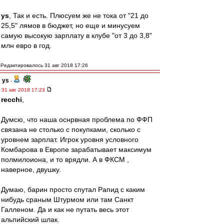
ys
, Так и есть. Плюсуем же не тока от "21 до
25,5" лямов в бюджет, но еще и минусуем
самую высокую зарплату в клубе "от 3 до 3,8"
млн евро в год.
Редактировалось 31 авг 2018 17:26
ys
-
31 авг 2018 17:23
recchi
,
Думсю, что наша оснрвная проблема по ФФП
связана не столько с покупками, сколько с
уровнем зарплат. Игрок уровня условного
Комбарова в Европе зарабатывает максимум
полмилоиона, и то врядли. А в ФКСМ ,
наверное, двушку.
Думаю, барин просто спутал Рапид с каким
нибудь сраным Штурмом или там Санкт
Галленом. Да и как не путать весь этот
альпийский шлак.