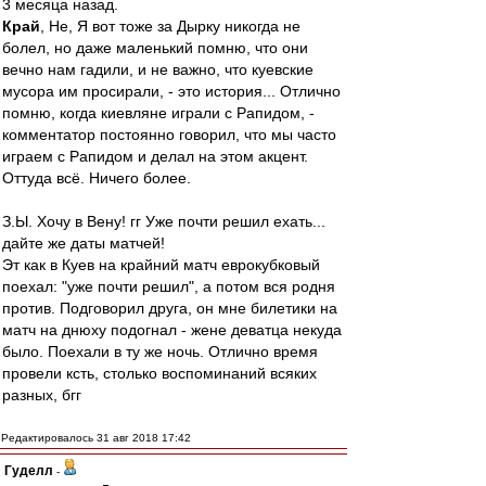
3 месяца назад.
Край
, Не, Я вот тоже за Дырку никогда не
болел, но даже маленький помню, что они
вечно нам гадили, и не важно, что куевские
мусора им просирали, - это история... Отлично
помню, когда киевляне играли с Рапидом, -
комментатор постоянно говорил, что мы часто
играем с Рапидом и делал на этом акцент.
Оттуда всё. Ничего более.
З.Ы. Хочу в Вену! гг Уже почти решил ехать...
дайте же даты матчей!
Эт как в Куев на крайний матч еврокубковый
поехал: "уже почти решил", а потом вся родня
против. Подговорил друга, он мне билетики на
матч на днюху подогнал - жене деватца некуда
было. Поехали в ту же ночь. Отлично время
провели ксть, столько воспоминаний всяких
разных, бгг
Редактировалось 31 авг 2018 17:42
Гуделл
-