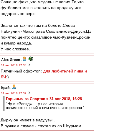
Саша,не факт ,что медаль не копия.То,что
футболист мог выставить на продажу или
подарить не верю.
Значится так,что там на болоте.Слева
Набиулин -Мак,справа Смольников-Дриуси.ЦЗ
понятно.центр: cмазливое чмо-Кузяев-Ерохин
и кумир народа.
У нас сложнее.
Alex Green
-
31 авг 2018 17:34
Пятничный офф-топ:
для любителей пива и
ЛЧ
:)
Край
-
31 авг 2018 17:32
Горыныч за Спартак » 31 авг 2018, 16:28
"Ну и «Рапид» — у нас история
взаимоотношений с ним очень интересная."
Дырку он имеет в виду,увы..
В лучшем случае - спутал их со Штурмом.