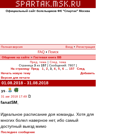
Официальный сайт болельщиков ФК "Спартак" Москва
Полная версия
Вход
•
Регистрация
FAQ
•
Поиск
Общение на сайте
Гостевая книга ВВ
»
Пред. тема
|
След. тема
Страница
3
из
157
[ Сообщений: 7807 ]
На страницу
Пред.
1
,
2
,
3
,
4
,
5
,
6
...
157
След.
Начать новую тему
Добавить
Версия для печати
01.08.2018 - 31.08.2018
ys
-
31 авг 2018 17:49
fanatSM
,
Идеальное расписание доя команды. Хотя для
многих болел наверное нет, ибо самый
доступный выезд мимо
Последнее сообщение