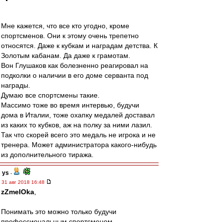
Мне кажется, что все кто угодно, кроме
спортсменов. Они к этому очень трепетно
относятся. Даже к кубкам и наградам детства. К
Золотым кабанам. Да даже к грамотам.
Вон Глушаков как болезненно реагировал на
подколки о наличии в его доме серванта под
награды.
Думаю все спортсмены такие.
Массимо тоже во время интервью, будучи
дома в Италии, тоже охапку медалей доставал
из каких то кубков, аж на полку за ними лазил.
Так что скорей всего это медаль не игрока и не
тренера. Может администратора какого-нибудь
из дополнительного тиража.
ys
-
31 авг 2018 16:48
zZmeIOka
,
Понимать это можно только будучи
профессиональным спортсменом.