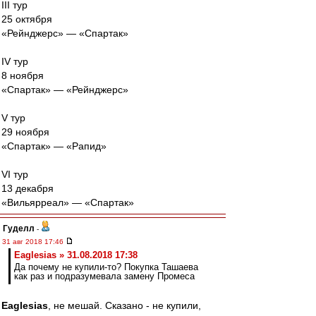
III тур
25 октября
«Рейнджерс» — «Спартак»
IV тур
8 ноября
«Спартак» — «Рейнджерс»
V тур
29 ноября
«Спартак» — «Рапид»
VI тур
13 декабря
«Вильярреал» — «Спартак»
Гуделл
-
31 авг 2018 17:46
Eaglesias » 31.08.2018 17:38
Да почему не купили-то? Покупка Ташаева
как раз и подразумевала замену Промеса
Eaglesias
, не мешай. Сказано - не купили,