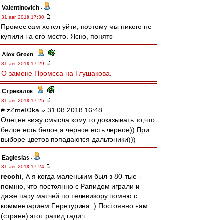
Valentinovich
-
31 авг 2018 17:30
Промес сам хотел уйти, поэтому мы никого не
купили на его место. Ясно, понято
Alex Green
-
31 авг 2018 17:29
О замене Промеса на Глушакова
.
Стрекалок
-
31 авг 2018 17:25
# zZmeIOka » 31.08.2018 16:48
Олег,не вижу смысла кому то доказывать то,что
белое есть белое,а черное есть черное)) При
выборе цветов попадаются дальтоники)))
Eaglesias
-
31 авг 2018 17:24
recchi
, А я когда маленьким был в 80-тые -
помню, что постоянно с Рапидом играли и
даже пару матчей по телевизору помню с
комментарием Перетурина :) Постоянно нам
(стране) этот рапид гадил.