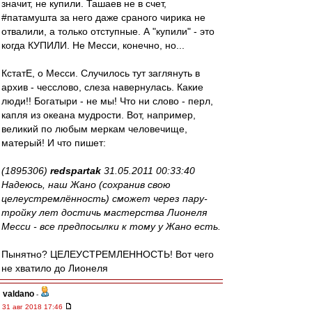
значит, не купили. Ташаев не в счет,
#патамушта за него даже сраного чирика не
отвалили, а только отступные. А "купили" - это
когда КУПИЛИ. Не Месси, конечно, но...
КстатЕ, о Месси. Случилось тут заглянуть в
архив - чесслово, слеза навернулась. Какие
люди!! Богатыри - не мы! Что ни слово - перл,
капля из океана мудрости. Вот, например,
великий по любым меркам человечище,
матерый! И что пишет:
(1895306)
redspartak
31.05.2011 00:33:40
Надеюсь, наш Жано (сохранив свою
целеустремлённость) сможет через пару-
тройку лет достичь мастерства Лионеля
Месси - все предпосылки к тому у Жано есть.
Пынятно? ЦЕЛЕУСТРЕМЛЕННОСТЬ! Вот чего
не хватило до Лионеля
valdano
-
31 авг 2018 17:46