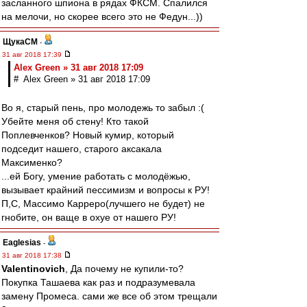
засланного шпиона в рядах ФКСМ. Спалился
на мелочи, но скорее всего это не Федун...))
ЩукаСМ
-
31 авг 2018 17:39
Alex Green » 31 авг 2018 17:09
# Alex Green » 31 авг 2018 17:09
Во я, старый пень, про молодежь то забыл :(
Убейте меня об стену! Кто такой
Поплевченков? Новый кумир, который
подседит нашего, старого аксакала
Максименко?
...ей Богу, умение работать с молодёжью,
вызывает крайний пессимизм и вопросы к РУ!
П,С, Массимо Карреро(лучшего не будет) не
гнобите, он ваще в охуе от нашего РУ!
Eaglesias
-
31 авг 2018 17:38
Valentinovich
, Да почему не купили-то?
Покупка Ташаева как раз и подразумевала
замену Промеса. сами же все об этом трещали