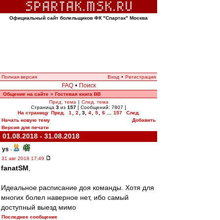
Официальный сайт болельщиков ФК "Спартак" Москва
Полная версия
Вход
•
Регистрация
FAQ
•
Поиск
Общение на сайте
Гостевая книга ВВ
»
Пред. тема
|
След. тема
Страница
3
из
157
[ Сообщений: 7807 ]
На страницу
Пред.
1
,
2
,
3
,
4
,
5
,
6
...
157
След.
Начать новую тему
Добавить
Версия для печати
01.08.2018 - 31.08.2018
ys
-
31 авг 2018 17:49
fanatSM
,
Идеальное расписание доя команды. Хотя для
многих болел наверное нет, ибо самый
доступный выезд мимо
Последнее сообщение