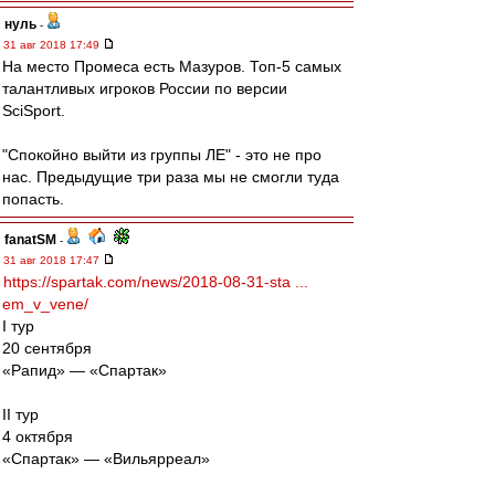
нуль
-
31 авг 2018 17:49
На место Промеса есть Мазуров. Топ-5 самых
талантливых игроков России по версии
SciSport.
"Спокойно выйти из группы ЛЕ" - это не про
нас. Предыдущие три раза мы не смогли туда
попасть.
fanatSM
-
31 авг 2018 17:47
https://spartak.com/news/2018-08-31-sta ...
em_v_vene/
I тур
20 сентября
«Рапид» — «Спартак»
II тур
4 октября
«Спартак» — «Вильярреал»