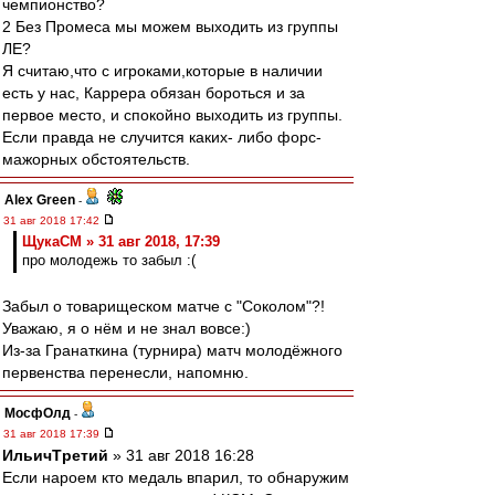
чемпионство?
2 Без Промеса мы можем выходить из группы
ЛЕ?
Я считаю,что с игроками,которые в наличии
есть у нас, Каррера обязан бороться и за
первое место, и спокойно выходить из группы.
Если правда не случится каких- либо форс-
мажорных обстоятельств.
Alex Green
-
31 авг 2018 17:42
ЩукаСМ » 31 авг 2018, 17:39
про молодежь то забыл :(
Забыл о товарищеском матче с "Соколом"?!
Уважаю, я о нём и не знал вовсе:)
Из-за Гранаткина (турнира) матч молодёжного
первенства перенесли, напомню.
МосфОлд
-
31 авг 2018 17:39
ИльичТpeтий
» 31 авг 2018 16:28
Если нароем кто медаль впарил, то обнаружим