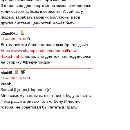
Это раньше для спортсмена жизнь измерялась
количеством кубком в серванте. А сейчас у
людей, зарабатывающих миллионы в год
другая система ценностей может быть.
zZmeIOka
-
31 авг 2018 16:48
Вот тут кстати более полное вью Арнольдыча
https://www.championat.com/football/new ...
rtaka.html
, специально для тех, кто подписался
на рубрику #федунгондон
vlad45
-
31 авг 2018 16:46
krash
,
ЗначиЦЦа так,Шарапов!(с)
Мне самому важны даты,от них и буду плясать.
Пока рассматриваю только Вену.И честно
говоря, не советовал бы лететь в Прагу,
связываться с машиной и т.д. Если есть опция -
я бы брал прямой билет.
У нас очень хорошая венгерская компания