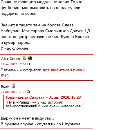
Саша,не факт ,что медаль не копия.То,что
футболист мог выставить на продажу или
подарить не верю.
Значится так,что там на болоте.Слева
Набиулин -Мак,справа Смольников-Дриуси.ЦЗ
понятно.центр: cмазливое чмо-Кузяев-Ерохин
и кумир народа.
У нас сложнее.
Alex Green
-
31 авг 2018 17:34
Пятничный офф-топ:
для любителей пива и
ЛЧ
:)
Край
-
31 авг 2018 17:32
Горыныч за Спартак » 31 авг 2018, 16:28
"Ну и «Рапид» — у нас история
взаимоотношений с ним очень интересная."
Дырку он имеет в виду,увы..
В лучшем случае - спутал их со Штурмом.