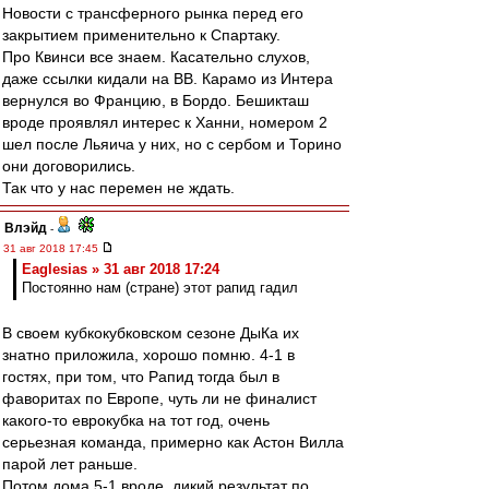
Новости с трансферного рынка перед его
закрытием применительно к Спартаку.
Про Квинси все знаем. Касательно слухов,
даже ссылки кидали на ВВ. Карамо из Интера
вернулся во Францию, в Бордо. Бешикташ
вроде проявлял интерес к Ханни, номером 2
шел после Льяича у них, но с сербом и Торино
они договорились.
Так что у нас перемен не ждать.
Влэйд
-
31 авг 2018 17:45
Eaglesias » 31 авг 2018 17:24
Постоянно нам (стране) этот рапид гадил
В своем кубкокубковском сезоне ДыКа их
знатно приложила, хорошо помню. 4-1 в
гостях, при том, что Рапид тогда был в
фаворитах по Европе, чуть ли не финалист
какого-то еврокубка на тот год, очень
серьезная команда, примерно как Астон Вилла
парой лет раньше.
Потом дома 5-1 вроде, дикий результат по