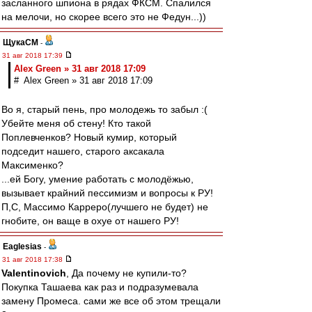
засланного шпиона в рядах ФКСМ. Спалился
на мелочи, но скорее всего это не Федун...))
ЩукаСМ
-
31 авг 2018 17:39
Alex Green » 31 авг 2018 17:09
# Alex Green » 31 авг 2018 17:09
Во я, старый пень, про молодежь то забыл :(
Убейте меня об стену! Кто такой
Поплевченков? Новый кумир, который
подседит нашего, старого аксакала
Максименко?
...ей Богу, умение работать с молодёжью,
вызывает крайний пессимизм и вопросы к РУ!
П,С, Массимо Карреро(лучшего не будет) не
гнобите, он ваще в охуе от нашего РУ!
Eaglesias
-
31 авг 2018 17:38
Valentinovich
, Да почему не купили-то?
Покупка Ташаева как раз и подразумевала
замену Промеса. сами же все об этом трещали