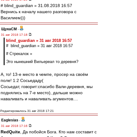
# blind_guardian » 31.08.2018 16:57
Вернись к началу нашего разговора с
Василием)))
ЩукаСМ
-
31 авг 2018 17:18
blind_guardian » 31 авг 2018 16:57
# blind_guardian » 31 авг 2018 16:57
# Стрекалок »
Это нынешний Вильереал то деревня?
А, то! 13-е место в чемпе, просер на своём
поле! 1:2 Сосьедаду(
Сосьедат, говорит:спасибо Вали-деревня, мы
поднялись на 7-е место), дальше можно
наваливать и наваливать агументов....
Редактировалось 31 авг 2018 17:21
Eaglesias
-
31 авг 2018 17:16
RedQuite
, Да побойся Бога. Кто нам составит с