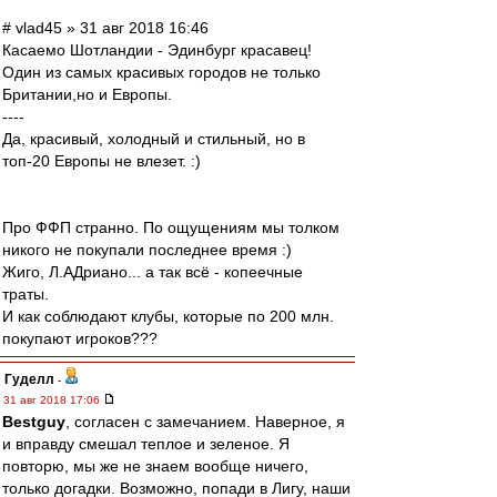
# vlad45 » 31 авг 2018 16:46
Касаемо Шотландии - Эдинбург красавец!
Один из самых красивых городов не только
Британии,но и Европы.
----
Да, красивый, холодный и стильный, но в
топ-20 Европы не влезет. :)
Про ФФП странно. По ощущениям мы толком
никого не покупали последнее время :)
Жиго, Л.АДриано... а так всё - копеечные
траты.
И как соблюдают клубы, которые по 200 млн.
покупают игроков???
Гуделл
-
31 авг 2018 17:06
Bestguy
, согласен с замечанием. Наверное, я
и вправду смешал теплое и зеленое. Я
повторю, мы же не знаем вообще ничего,
только догадки. Возможно, попади в Лигу, наши