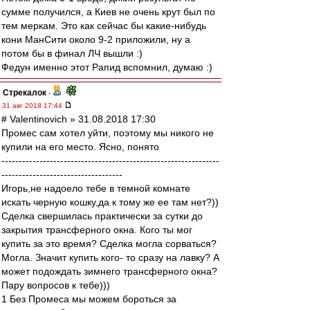
сумме получился, а Киев не очень крут был по
тем меркам. Это как сейчас бы какие-нибудь
кони МанСити около 9-2 приложили, ну а
потом бы в финал ЛЧ вышли :)
Федун именно этот Рапид вспомнил, думаю :)
Стрекалок
-
31 авг 2018 17:44
# Valentinovich » 31.08.2018 17:30
Промес сам хотел уйти, поэтому мы никого не
купили на его место. Ясно, понято
---------------------------------------------------------------
-----------------------------------
Игорь,не надоело тебе в темной комнате
искать черную кошку,да к тому же ее там нет?))
Сделка свершилась практически за сутки до
закрытия трансферного окна. Кого ты мог
купить за это время? Сделка могла сорваться?
Могла. Значит купить кого- то сразу на лавку? А
может подождать зимнего трансферного окна?
Пару вопросов к тебе)))
1 Без Промеса мы можем бороться за