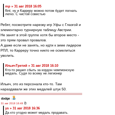
mp » 31 авг 2018 16:05
flint, ну и Карреру можно потом будет погнать
легко. С чистой совестью
Ребят, посмотрите нарезку игр Уфы с Глазгой и
элементарно турнирную таблицу Австрии.
Не занят в этой группе хотя бы второе место -
это прям провал провалов.
А даже если не занять, но идти к зиме лидером
РПЛ, то Карреру точно никто не осмелиться
уволить.
ИльичТpeтий » 31 авг 2018 16:10
Кто-то решил сбыть за кордон чемпионскую
медаль. Судя по всему не легионер
Ильич, это из персонала кто-то. Там
нараздавали же этих медалей штук 50.
dodge
-
31 авг 2018 16:49
ys » 31 авг 2018 16:36
Да кто угодно может медаль продавать.