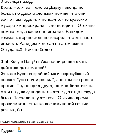
3 месяца назад.
Край
, Не, Я вот тоже за Дырку никогда не
болел, но даже маленький помню, что они
вечно нам гадили, и не важно, что куевские
мусора им просирали, - это история... Отлично
помню, когда киевляне играли с Рапидом, -
комментатор постоянно говорил, что мы часто
играем с Рапидом и делал на этом акцент.
Оттуда всё. Ничего более.
З.Ы. Хочу в Вену! гг Уже почти решил ехать...
дайте же даты матчей!
Эт как в Куев на крайний матч еврокубковый
поехал: "уже почти решил", а потом вся родня
против. Подговорил друга, он мне билетики на
матч на днюху подогнал - жене деватца некуда
было. Поехали в ту же ночь. Отлично время
провели ксть, столько воспоминаний всяких
разных, бгг
Редактировалось 31 авг 2018 17:42
Гуделл
-