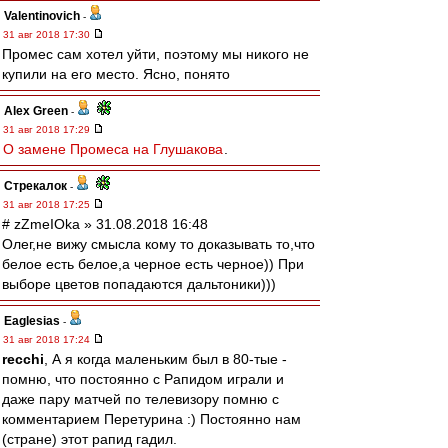
Valentinovich
-
31 авг 2018 17:30
Промес сам хотел уйти, поэтому мы никого не
купили на его место. Ясно, понято
Alex Green
-
31 авг 2018 17:29
О замене Промеса на Глушакова
.
Стрекалок
-
31 авг 2018 17:25
# zZmeIOka » 31.08.2018 16:48
Олег,не вижу смысла кому то доказывать то,что
белое есть белое,а черное есть черное)) При
выборе цветов попадаются дальтоники)))
Eaglesias
-
31 авг 2018 17:24
recchi
, А я когда маленьким был в 80-тые -
помню, что постоянно с Рапидом играли и
даже пару матчей по телевизору помню с
комментарием Перетурина :) Постоянно нам
(стране) этот рапид гадил.