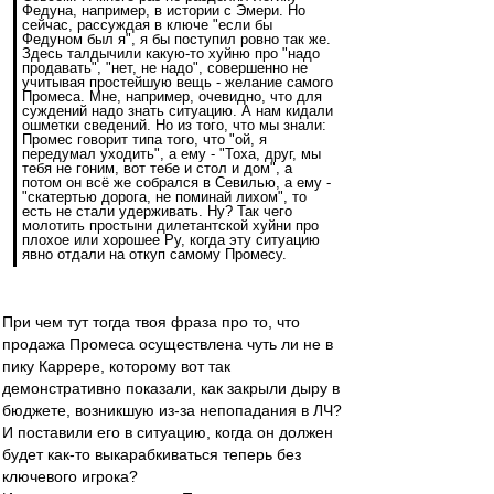
Федуна, например, в истории с Эмери. Но
сейчас, рассуждая в ключе "если бы
Федуном был я", я бы поступил ровно так же.
Здесь талдычили какую-то хуйню про "надо
продавать", "нет, не надо", совершенно не
учитывая простейшую вещь - желание самого
Промеса. Мне, например, очевидно, что для
суждений надо знать ситуацию. А нам кидали
ошметки сведений. Но из того, что мы знали:
Промес говорит типа того, что "ой, я
передумал уходить", а ему - "Тоха, друг, мы
тебя не гоним, вот тебе и стол и дом", а
потом он всё же собрался в Севилью, а ему -
"скатертью дорога, не поминай лихом", то
есть не стали удерживать. Ну? Так чего
молотить простыни дилетантской хуйни про
плохое или хорошее Ру, когда эту ситуацию
явно отдали на откуп самому Промесу.
При чем тут тогда твоя фраза про то, что
продажа Промеса осуществлена чуть ли не в
пику Каррере, которому вот так
демонстративно показали, как закрыли дыру в
бюджете, возникшую из-за непопадания в ЛЧ?
И поставили его в ситуацию, когда он должен
будет как-то выкарабкиваться теперь без
ключевого игрока?