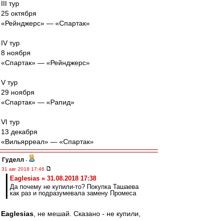
III тур
25 октября
«Рейнджерс» — «Спартак»
IV тур
8 ноября
«Спартак» — «Рейнджерс»
V тур
29 ноября
«Спартак» — «Рапид»
VI тур
13 декабря
«Вильярреал» — «Спартак»
Гуделл
-
31 авг 2018 17:46
Eaglesias » 31.08.2018 17:38
Да почему не купили-то? Покупка Ташаева
как раз и подразумевала замену Промеса
Eaglesias
, не мешай. Сказано - не купили,