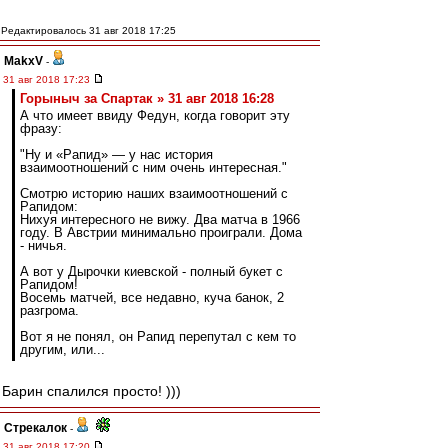
Редактировалось 31 авг 2018 17:25
MakxV
-
31 авг 2018 17:23
Горыныч за Спартак » 31 авг 2018 16:28
А что имеет ввиду Федун, когда говорит эту
фразу:
"Ну и «Рапид» — у нас история
взаимоотношений с ним очень интересная."
Смотрю историю наших взаимоотношений с
Рапидом:
Нихуя интересного не вижу. Два матча в 1966
году. В Австрии минимально проиграли. Дома
- ничья.
А вот у Дырочки киевской - полный букет с
Рапидом!
Восемь матчей, все недавно, куча банок, 2
разгрома.
Вот я не понял, он Рапид перепутал с кем то
другим, или...
Барин спалился просто! )))
Стрекалок
-
31 авг 2018 17:20