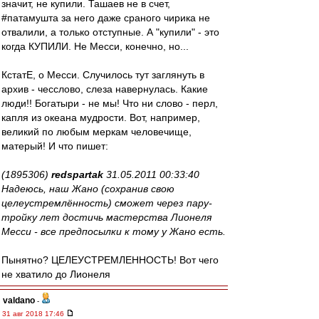
значит, не купили. Ташаев не в счет,
#патамушта за него даже сраного чирика не
отвалили, а только отступные. А "купили" - это
когда КУПИЛИ. Не Месси, конечно, но...
КстатЕ, о Месси. Случилось тут заглянуть в
архив - чесслово, слеза навернулась. Какие
люди!! Богатыри - не мы! Что ни слово - перл,
капля из океана мудрости. Вот, например,
великий по любым меркам человечище,
матерый! И что пишет:
(1895306)
redspartak
31.05.2011 00:33:40
Надеюсь, наш Жано (сохранив свою
целеустремлённость) сможет через пару-
тройку лет достичь мастерства Лионеля
Месси - все предпосылки к тому у Жано есть.
Пынятно? ЦЕЛЕУСТРЕМЛЕННОСТЬ! Вот чего
не хватило до Лионеля
valdano
-
31 авг 2018 17:46