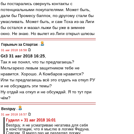
бы постарались свернуть контакты с
потенциальными покупателями. Может быть,
дали бы Промесу баппок, по-другому стали бы
умасливать. Может быть, и сам Тоха из-за Лиги
бы остался и мазал лыжи бы уже в зимнее
окно. Не знаю. Но вылет из Лиги открыл шлюзы
Горыныч за Спартак
-
31 авг 2018 16:58
Gt3 31 авг 2018 16:25
,
Так я не понял, что ты предлагаешь?
Мельгарехо левым защитником тебе не
нравится. Хорошо. А Комбаров нравится?
Или ты предлагаешь всё это отдать на откуп РУ
и не обсуждать эти темы?
Ну отдай на откуп и не обсуждай. Я то тут при
чём?
Bestguy
-
31 авг 2018 16:57
Гуделл » 31 авг 2018 16:01
Bestguy, я не усматриваю негатива для себя
в констатации, что я мыслю в логике Федуна.
Совсем. Я много раз не разделял логику