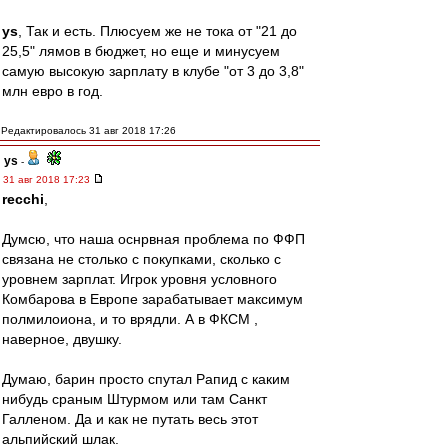
ys
, Так и есть. Плюсуем же не тока от "21 до
25,5" лямов в бюджет, но еще и минусуем
самую высокую зарплату в клубе "от 3 до 3,8"
млн евро в год.
Редактировалось 31 авг 2018 17:26
ys
-
31 авг 2018 17:23
recchi
,
Думсю, что наша оснрвная проблема по ФФП
связана не столько с покупками, сколько с
уровнем зарплат. Игрок уровня условного
Комбарова в Европе зарабатывает максимум
полмилоиона, и то врядли. А в ФКСМ ,
наверное, двушку.
Думаю, барин просто спутал Рапид с каким
нибудь сраным Штурмом или там Санкт
Галленом. Да и как не путать весь этот
альпийский шлак.