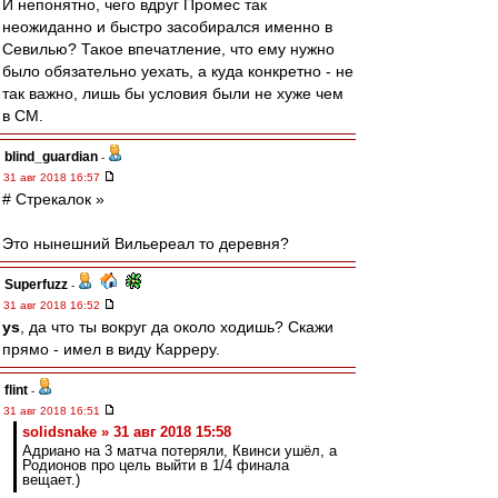
И непонятно, чего вдруг Промес так
неожиданно и быстро засобирался именно в
Севилью? Такое впечатление, что ему нужно
было обязательно уехать, а куда конкретно - не
так важно, лишь бы условия были не хуже чем
в СМ.
blind_guardian
-
31 авг 2018 16:57
# Стрекалок »
Это нынешний Вильереал то деревня?
Superfuzz
-
31 авг 2018 16:52
ys
, да что ты вокруг да около ходишь? Скажи
прямо - имел в виду Карреру.
flint
-
31 авг 2018 16:51
solidsnake » 31 авг 2018 15:58
Адриано на 3 матча потеряли, Квинси ушёл, а
Родионов про цель выйти в 1/4 финала
вещает.)