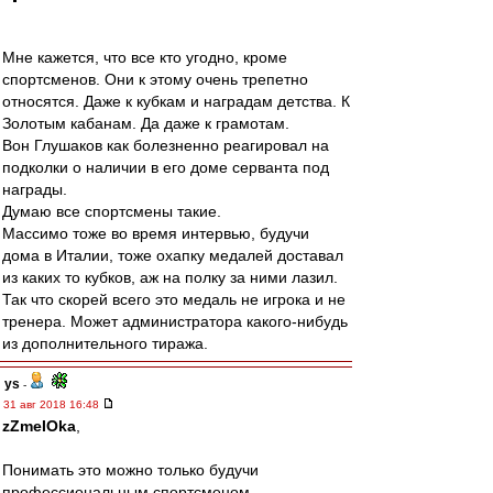
Мне кажется, что все кто угодно, кроме
спортсменов. Они к этому очень трепетно
относятся. Даже к кубкам и наградам детства. К
Золотым кабанам. Да даже к грамотам.
Вон Глушаков как болезненно реагировал на
подколки о наличии в его доме серванта под
награды.
Думаю все спортсмены такие.
Массимо тоже во время интервью, будучи
дома в Италии, тоже охапку медалей доставал
из каких то кубков, аж на полку за ними лазил.
Так что скорей всего это медаль не игрока и не
тренера. Может администратора какого-нибудь
из дополнительного тиража.
ys
-
31 авг 2018 16:48
zZmeIOka
,
Понимать это можно только будучи
профессиональным спортсменом.