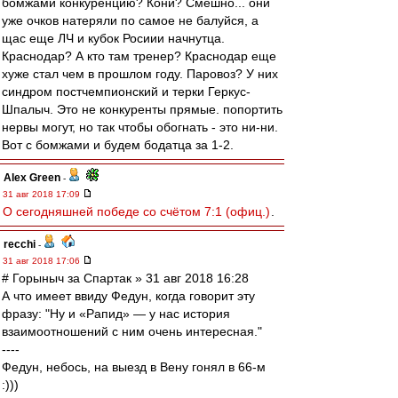
бомжами конкуренцию? Кони? Смешно... они
уже очков натеряли по самое не балуйся, а
щас еще ЛЧ и кубок Росиии начнутца.
Краснодар? А кто там тренер? Краснодар еще
хуже стал чем в прошлом году. Паровоз? У них
синдром постчемпионский и терки Геркус-
Шпалыч. Это не конкуренты прямые. попортить
нервы могут, но так чтобы обогнать - это ни-ни.
Вот с бомжами и будем бодатца за 1-2.
Alex Green
-
31 авг 2018 17:09
О сегодняшней победе со счётом 7:1 (офиц.)
.
recchi
-
31 авг 2018 17:06
# Горыныч за Спартак » 31 авг 2018 16:28
А что имеет ввиду Федун, когда говорит эту
фразу: "Ну и «Рапид» — у нас история
взаимоотношений с ним очень интересная."
----
Федун, небось, на выезд в Вену гонял в 66-м
:)))