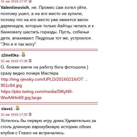
31 авг 2018 17:37
Valentinovich
, не. Промес сам хотел уйти,
поэтому ушел, а на его место не купили,
потому что на его место уже имеется вагон
дармоедов, которые только йайтцы челать и к
банкомату шастать горазды. Пусть, собачьи
дети, впахивают. Педроша тот же, устроился.
"Это и я так могу"
zZmeIOka
-
31 авг 2018 17:36
О, бомжи взяли на работу бога фотошопа )
сразу видно почерк Мастера
http://img.rjevsky.com/UPLD/20160216/OT ...
951c84.jpg
https://pbs.twimg.com/media/Dl6yN0-
WwAAHo69.jpg:large
slava1
-
31 авг 2018 17:35
Хотелось бы первую игру дома.Удивительно,за
столь длинную еврокубковую историю обоих
клубов с Глазго не встречались.