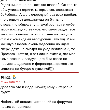
Родик ничего не решает, это шавло2. Он только
обслуживает сделки, которые согласовывает
бейсболка. А фе в очередной раз всех наебал,
что отошел от дел...никуда он блять не
отошел...отойдешь тут...такой зоопарк в клубе
творится...единственное, что меня радует все
таки, что в целом ле это больше матчей для
фксм с командами евроуровня...это гуд. И мы
как клуб в целом очень медленно но идем
вверх, даже не смотря на уход велитона 2, т.е.
Промеса...кстати, я вот лично считаю, что мвп
чемп.сезона и следующего был вовсе не
промес, а адриано и фернандо...промес это
вишенка на бутере с тушенкой)))
Pink21
-
31 авг 2018 23:11
Добавлю это и сюда, может, кому интересно
будет
Небольшой анализ настроений на форумах
наших соперников.