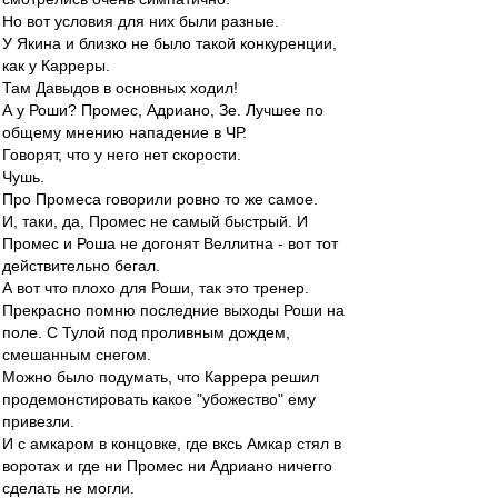
Но вот условия для них были разные.
У Якина и близко не было такой конкуренции,
как у Карреры.
Там Давыдов в основных ходил!
А у Роши? Промес, Адриано, Зе. Лучшее по
общему мнению нападение в ЧР.
Говорят, что у него нет скорости.
Чушь.
Про Промеса говорили ровно то же самое.
И, таки, да, Промес не самый быстрый. И
Промес и Роша не догонят Веллитна - вот тот
действительно бегал.
А вот что плохо для Роши, так это тренер.
Прекрасно помню последние выходы Роши на
поле. С Тулой под проливным дождем,
смешанным снегом.
Можно было подумать, что Каррера решил
продемонстировать какое "убожество" ему
привезли.
И с амкаром в концовке, где вксь Амкар стял в
воротах и где ни Промес ни Адриано ничегго
сделать не могли.