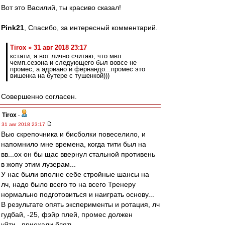
Вот это Василий, ты красиво сказал!
Pink21
, Спасибо, за интересный комментарий.
Tirox » 31 авг 2018 23:17
кстати, я вот лично считаю, что мвп
чемп.сезона и следующего был вовсе не
промес, а адриано и фернандо...промес это
вишенка на бутере с тушенкой)))
Совершенно согласен.
Tirox
-
31 авг 2018 23:17
Вью скрепочника и бисболки повеселило, и
напомнило мне времена, когда тити был на
вв...ох он бы щас ввернул стальной противень
в жопу этим лузерам...
У нас были вполне себе стройные шансы на
лч, надо было всего то на всего Тренеру
нормально подготовиться и наиграть основу...
В результате опять эксперименты и ротация, лч
гудбай, -25, фэйр плей, промес должен
уйти...приехали блять...