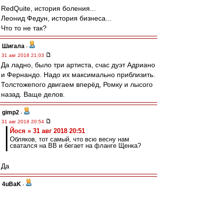
RedQuite, история боления...
Леонид Федун, история бизнеса...
Что то не так?
Шигала
-
31 авг 2018 21:03
Да ладно, было три артиста, счас дуэт Адриано
и Фернандо. Надо их максимально приблизить.
Толстожепого двигаем вперёд, Ромку и лысого
назад. Ваще делов.
gimp2
-
31 авг 2018 20:54
Йося » 31 авг 2018 20:51
Обляков, тот самый, что всю весну нам
сватался на ВВ и бегает на фланге Щенка?
Да
4uBaK
-
31 авг 2018 20:51
Вот и посмотрим , как будет играть команда ,
без Промеса . Уже играли было всё хорошо.