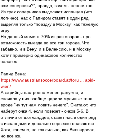
вам соперники?", правда, зачем - непонятно.
Из трех соперников выделяют испанцев (что
логично), нас с Рапидом ставят в один ряд,
выделяя только "поездку в Москву" как тяжелую
игру.
На данный момент 70% из разговоров - про
возможность выезда во все три города. Что
забавно, и в Вену, и в Валенсию, и в Москву
хотят примерно одинаковое количество
человек.
Рапид Вена:
https://www.austriansoccerboard.at/foru ... apid-
wien/
Австрийцы настроено менее радужно, и
сначала у них вообще царили мрачные тона
вроде "ну тут нам ловить нечего". Считают, что
наберут очка 4, если повезет - очков 5-6. В
отличии от шотландцев, ставят нас в один ряд
с испанцами и довольно серьезно опасаются.
Хотя, конечно, не так сильно, как Вильярреал,
но все же.