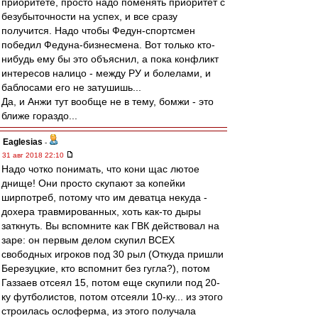
приоритете, просто надо поменять приоритет с
безубыточности на успех, и все сразу
получится. Надо чтобы Федун-спортсмен
победил Федуна-бизнесмена. Вот только кто-
нибудь ему бы это объяснил, а пока конфликт
интересов налицо - между РУ и болелами, и
баблосами его не затушишь...
Да, и Анжи тут вообще не в тему, бомжи - это
ближе гораздо...
Eaglesias
-
31 авг 2018 22:10
Надо чотко понимать, что кони щас лютое
днище! Они просто скупают за копейки
ширпотреб, потому что им деватца некуда -
дохера травмированных, хоть как-то дыры
заткнуть. Вы вспомните как ГВК действовал на
заре: он первым делом скупил ВСЕХ
свободных игроков под 30 рыл (Откуда пришли
Березуцкие, кто вспомнит без гугла?), потом
Газзаев отсеял 15, потом еще скупили под 20-
ку футболистов, потом отсеяли 10-ку... из этого
строилась ослоферма, из этого получала