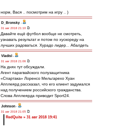
норм, Вася .. посмотрим на игру .. )
D_Bronsky
-
31 авг 2018 21:10
Давайте ещё футбол вообще не смотреть,
узнавать результат и потом по хускореду на
лучших радоваться. Хурадо лидер... Абалдеть
Vladisl
-
31 авг 2018 21:06
На днях тут обсуждали.
Агент парагвайского полузащитника
«Спартака» Лоренсо Мельгарехо Хуан
Апплеярд рассказал, что его клиент задумался
над получением российского гражданства.
Слова Апплеярда приводит Sport24.
Johnson
-
31 авг 2018 21:05
RedQuite » 31 авг 2018 19:41