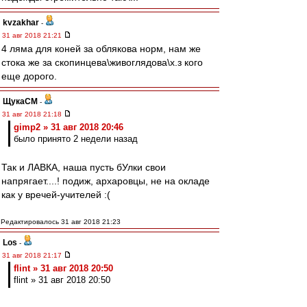
kvzakhar
-
31 авг 2018 21:21
4 ляма для коней за облякова норм, нам же
стока же за скопинцева\живоглядова\х.з кого
еще дорого.
ЩукаСМ
-
31 авг 2018 21:18
gimp2 » 31 авг 2018 20:46
было принято 2 недели назад
Так и ЛАВКА, наша пусть бУлки свои
напрягает....! подиж, архаровцы, не на окладе
как у вречей-учителей :(
Редактировалось 31 авг 2018 21:23
Los
-
31 авг 2018 21:17
flint » 31 авг 2018 20:50
flint » 31 авг 2018 20:50