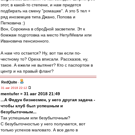
этот, в какой-то степени, и нам придется
подбирать на смену "ромашке". А это 5 тел +
ряд иноземцев типа Джано, Попова и
Петковича :)
Вон, Сорокина в сброДной засветили. Эт к
бомжам подготовка на место Нету/Мевли или
Ивановича пенсионного.
А нам что остается? Ну, вот так если по-
честному то? Ореха вписали. Рассказов, ну,
такое. А ежели не вытянет? Кто с паспортом в
центр и на правый фланг?
RedQuite
-
31 авг 2018 22:12
mentufer » 31 авг 2018 21:49
...А Федун бизнесмен, у него другая задача -
чтобы клуб был успешным и
безубыточным...
Так успешным или безубыточным?
С безубыточностью у него получается, вот
только успехов маловато. А все дело в