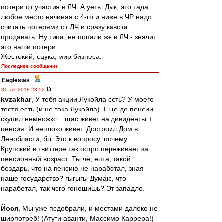
потери от участия в ЛЧ. А уеть. Дык, это тада
любое место начиная с 4-го и ниже в ЧР надо
считать потерями от ЛЧ и сразу кавота
продавать. Ну типа, не попали же в ЛЧ - значит
это наши потери.
Жестокий, сцука, мир бизнеса.
Последнее сообщение
Eaglesias
-
31 авг 2018 23:52
kvzakhar
, У тебя акции Лукойла есть? У моего
тестя есть (и не тока Лукойла). Еще до пенсии
скупил немножко... щас живет на дивиденты +
пенсия. И неплохо живет. Достроил Дом в
Ленобласти, бгг. Это к вопросу, почему
Крупский в твиттере так остро переживает за
пенсионный возраст: Ты чё, епта, такой
бездарь, что на пенсию не наработал, зная
наше государство? гыгыгы Думаю, что
наработал, так чего гоношишь? Эт западло.
Йося
, Мы уже подобрали, и местами далеко не
ширпотреб! (Атути аванти, Массимо Каррера!)