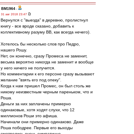
BM1964
-
31 авг 2018 23:47
Вернулся с "выезда" в деревню, пролистнул
книгу - все вроде сказано, добавить к
коллективному разуму ВВ, как всегда нечего).
Хотелось бы несколько слов про Педро,
нашего Рошу.
Нет, он конечно, сразу Промеса не заменит,
весьма вероятно никогда не заменит и вообще
у него ничего не получится.
Но комментарии к его персоне сразу вызывают
желание "взять его под опеку".
Когда к нам пришел Промес, он был столь же
никому неизвестным черным пареньком, что и
Роша.
Деньги за них заплачены примерно
одинаковые, хотя ходят слухи, что 12
миллионов Роши это афиша.
Начинали они примерно одинаково. Даже
Роша пободрее. Первые его выходы
смотрелись очень симпатично.