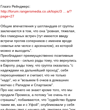
Глазго Рейнджерс:
http://forum.rangersmedia.co.uk/topic/3 ... a/?
page=27
Общие впечатления у шотландцев от группы
заключаются в том, что она "ровная, тяжелая,
без гламурных встреч (тут имеются ввиду
встречи против соперников с именем вроде
севильи или челси с арсеналом), из которой
можно и выходить".
Преобладают преимущественно позитивные
настроения - сильно рады тому, что вернулись
в Европу, рады тому, что группа оказалась "с
надеждами на дальнейший проход", себя
переоценивают и считают, что не только
"надо", но и "возьмем 6 очков в домашних
матчах с Рапидом и Спартаком".
Про нас ничего не знают кроме того, что мы
продали Промеса, а потому "не очень-то и
страшны"; побаиваются, что "судейство будем
таким же, как и с Уфой"; опубликовали у себя
на форму твит с нашего оф. твиттера про "как