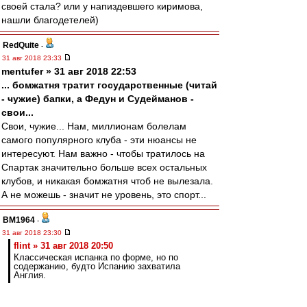
своей стала? или у напиздевшего киримова,
нашли благодетелей)
RedQuite
-
31 авг 2018 23:33
mentufer » 31 авг 2018 22:53
... бомжатня тратит государственные (читай
- чужие) бапки, а Федун и Судейманов -
свои...
Свои, чужие... Нам, миллионам болелам
самого популярного клуба - эти нюансы не
интересуют. Нам важно - чтобы тратилось на
Спартак значительно больше всех остальных
клубов, и никакая бомжатня чтоб не вылезала.
А не можешь - значит не уровень, это спорт...
BM1964
-
31 авг 2018 23:30
flint » 31 авг 2018 20:50
Классическая испанка по форме, но по
содержанию, будто Испанию захватила
Англия.