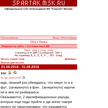
Официальный сайт болельщиков ФК "Спартак" Москва
Полная версия
Вход
•
Регистрация
FAQ
•
Поиск
Общение на сайте
Гостевая книга ВВ
»
Пред. тема
|
След. тема
Страница
1
из
157
[ Сообщений: 7807 ]
На страницу
1
,
2
,
3
,
4
,
5
...
157
След.
Начать новую тему
Добавить
Версия для печати
01.08.2018 - 31.08.2018
knn
-
31 авг 2018 23:57
мда, лишний раз убеждаюсь, что никуя то я в
фут.. (зачеркнуто) в фин.. (зачерктнуто) кароче
ни в чем не разбираюсь.
Оказывается, 2 квалификационных раунда,
которые еще надо пройти и где мягко говоря
ничего не гарантировано, это называется