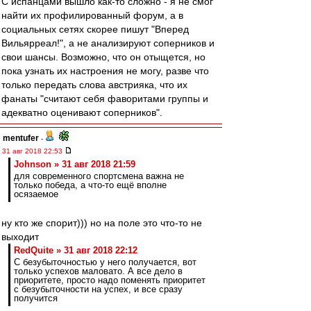
С испанцами вышло как-то сложно - я не смог
найти их профилированный форум, а в
социальных сетях скорее пишут "Вперед
Вильярреал!", а не анализируют соперников и
свои шансы. Возможно, что он отыщется, но
пока узнать их настроения не могу, разве что
только передать слова австрияка, что их
фанаты "считают себя фаворитами группы и
адекватно оценивают соперников".
mentufer
-
31 авг 2018 22:53
Johnson » 31 авг 2018 21:59
для современного спортсмена важна не
только победа, а что-то ещё вполне
осязаемое
ну кто же спорит))) но на поле это что-то не
выходит
RedQuite » 31 авг 2018 22:12
С безубыточностью у него получается, вот
только успехов маловато. А все дело в
приоритете, просто надо поменять приоритет
с безубыточности на успех, и все сразу
получится