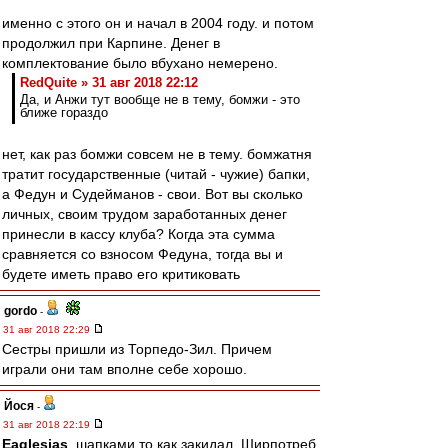
именно с этого он и начал в 2004 году. и потом
продолжил при Карпине. Денег в
комплектование было вбухано немерено.
RedQuite » 31 авг 2018 22:12
Да, и Анжи тут вообще не в тему, бомжи - это
ближе гораздо
нет, как раз бомжи совсем не в тему. бомжатня
тратит государственные (читай - чужие) бапки,
а Федун и Судейманов - свои. Вот вы сколько
личных, своим трудом заработанных денег
принесли в кассу клуба? Когда эта сумма
сравняется со взносом Федуна, тогда вы и
будете иметь право его критиковать
gordo
-
31 авг 2018 22:29
Сестры пришли из Торпедо-Зил. Причем
играли они там вполне себе хорошо.
Йося
-
31 авг 2018 22:19
Eaglesias
, шапками то как закидал. Ширпотреб