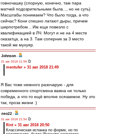
говночашку (спорную, конечно, там пара
матчей подозрительными была..., но не суть).
Масштабы понимаем? Что было тогда, а что
сейчас? Кони спешно латают дыры, причем
ширпотребом... Им еще повезло с
квалификацией в ЛЧ. Могут и не на 4 месте
оказатца, а на 3. Там соперник за 3 место
такой же мухуяр.
Johnson
-
31 авг 2018 21:59
mentufer » 31 авг 2018 21:49
Я Вас тоже немного разочарую - для
современного спортсмена важна не только
победа, а что-то ещё вполне осязаемое. Ну это
так, проза жизни :)
лео22
-
31 авг 2018 21:54
flint » 31 авг 2018 20:50
Классическая испанка по форме, но по
содержанию, будто Испанию захватила