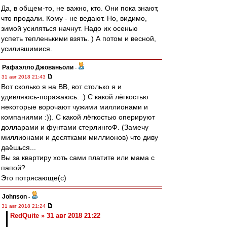
Да, в общем-то, не важно, кто. Они пока знают,
что продали. Кому - не ведают. Но, видимо,
зимой усиляться начнут. Надо их осенью
успеть тепленькими взять. ) А потом и весной,
усилившимися.
Рафаэлло Джованьоли
-
31 авг 2018 21:43
Вот сколько я на ВВ, вот столько я и
удивляюсь-поражаюсь. :) С какой лёгкостью
некоторые ворочают чужими миллионами и
компаниями :)). С какой лёгкостью оперируют
долларами и фунтами стерлингоФ. (Замечу
миллионами и десятками миллионов) что диву
даёшься...
Вы за квартиру хоть сами платите или мама с
папой?
Это потрясающе(с)
Johnson
-
31 авг 2018 21:24
RedQuite » 31 авг 2018 21:22