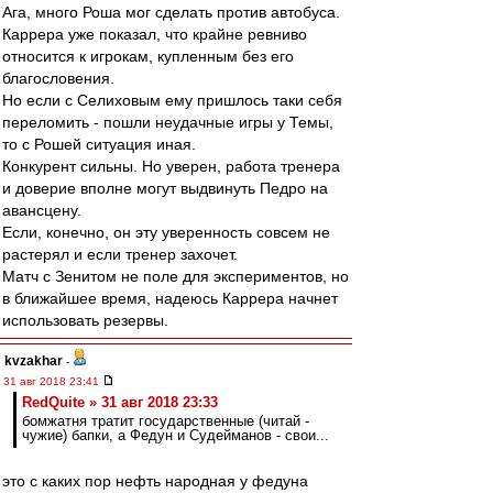
Ага, много Роша мог сделать против автобуса.
Каррера уже показал, что крайне ревниво
относится к игрокам, купленным без его
благословения.
Но если с Селиховым ему пришлось таки себя
переломить - пошли неудачные игры у Темы,
то с Рошей ситуация иная.
Конкурент сильны. Но уверен, работа тренера
и доверие вполне могут выдвинуть Педро на
авансцену.
Если, конечно, он эту уверенность совсем не
растерял и если тренер захочет.
Матч с Зенитом не поле для экспериментов, но
в ближайшее время, надеюсь Каррера начнет
использовать резервы.
kvzakhar
-
31 авг 2018 23:41
RedQuite » 31 авг 2018 23:33
бомжатня тратит государственные (читай -
чужие) бапки, а Федун и Судейманов - свои...
это с каких пор нефть народная у федуна