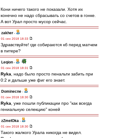
Кони ничего такого не показали. Хотя их
конечно не надо сбрасывать со счетов в гонке.
А вот Урал просто мусор сейчас.
zakher
-
01 сен 2018 18:33
Здравствуйте! где собираются кб перед матчем
в питере?
Leqion
-
01 сен 2018 18:31
Ryka
, надо было просто пенальти забить при
0:2 и дальше уже фиг его знает.
Dominecne
-
01 сен 2018 18:30
Ryka
, уже пошли публикации про "как всегда
гениальную селекцию" коней
zZmeIOka
-
01 сен 2018 18:30
Такого жалкого Урала никогда не видел.