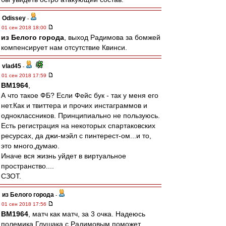
Odissey
-
01 сен 2018 18:00
из Белого города
, выход Радимова за бомжей
компенсирует нам отсутствие Квинси.
vlad45
-
01 сен 2018 17:59
BM1964
,
А что такое ФБ? Если Фейс бук - так у меня его
нет.Как и твиттера и прочих инстаграммов и
одноклассников. Принципиально не пользуюсь.
Есть регистрация на некоторых спартаковских
ресурсах, да джи-мэйл с пинтерест-ом...и то,
это много,думаю.
Иначе вся жизнь уйдет в виртуальное
пространство....
СЗОТ.
из Белого города
-
01 сен 2018 17:56
BM1964
, матч как матч, за 3 очка. Надеюсь
полемика Глушака с Радимовым поможет