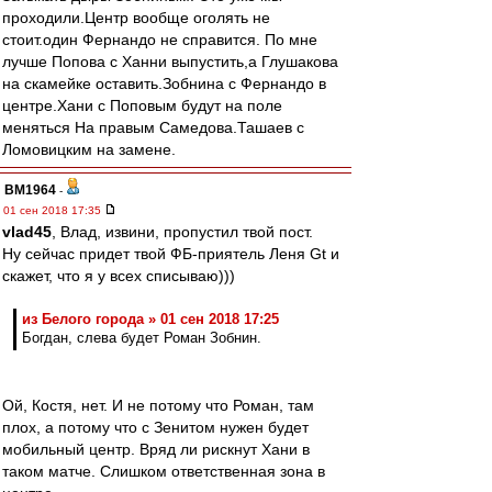
проходили.Центр вообще оголять не
стоит.один Фернандо не справится. По мне
лучше Попова с Ханни выпустить,а Глушакова
на скамейке оставить.Зобнина с Фернандо в
центре.Хани с Поповым будут на поле
меняться На правым Самедова.Ташаев с
Ломовицким на замене.
BM1964
-
01 сен 2018 17:35
vlad45
, Влад, извини, пропустил твой пост.
Ну сейчас придет твой ФБ-приятель Леня Gt и
скажет, что я у всех списываю)))
из Белого города » 01 сен 2018 17:25
Богдан, слева будет Роман Зобнин.
Ой, Костя, нет. И не потому что Роман, там
плох, а потому что с Зенитом нужен будет
мобильный центр. Вряд ли рискнут Хани в
таком матче. Слишком ответственная зона в