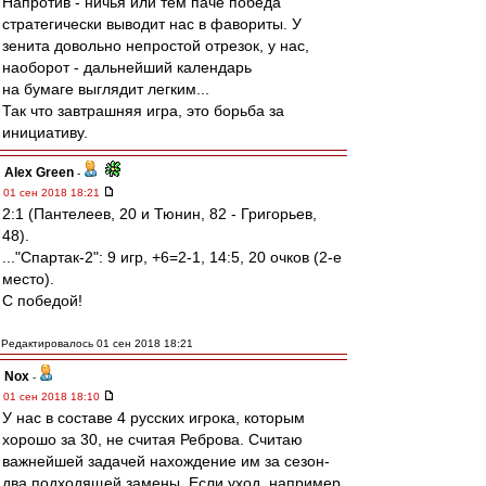
Напротив - ничья или тем паче победа
стратегически выводит нас в фавориты. У
зенита довольно непростой отрезок, у нас,
наоборот - дальнейший календарь
на бумаге выглядит легким...
Так что завтрашняя игра, это борьба за
инициативу.
Alex Green
-
01 сен 2018 18:21
2:1 (Пантелеев, 20 и Тюнин, 82 - Григорьев,
48).
..."Спартак-2": 9 игр, +6=2-1, 14:5, 20 очков (2-е
место).
С победой!
Редактировалось 01 сен 2018 18:21
Nox
-
01 сен 2018 18:10
У нас в составе 4 русских игрока, которым
хорошо за 30, не считая Реброва. Считаю
важнейшей задачей нахождение им за сезон-
два подходящей замены. Если уход, например,