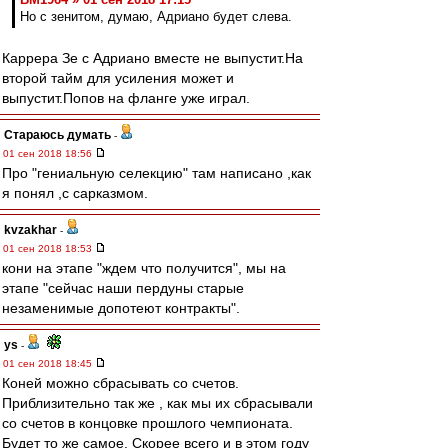
Но с зенитом, думаю, Адриано будет слева.
Каррера Зе с Адриано вместе не выпустит.На
второй тайм для усиления может и
выпустит.Попов на фланге уже играл.
Стараюсь думать
-
01 сен 2018 18:56
Про "гениальную селекцию" там написано ,как
я понял ,с сарказмом.
kvzakhar
-
01 сен 2018 18:53
кони на этапе "ждем что получится", мы на
этапе "сейчас наши пердуны старые
незаменимые допотеют контракты".
ys
-
01 сен 2018 18:45
Коней можно сбрасывать со счетов.
Приблизительно так же , как мы их сбрасывали
со счетов в концовке прошлого чемпионата.
Будет то же самое. Скорее всего и в этом году