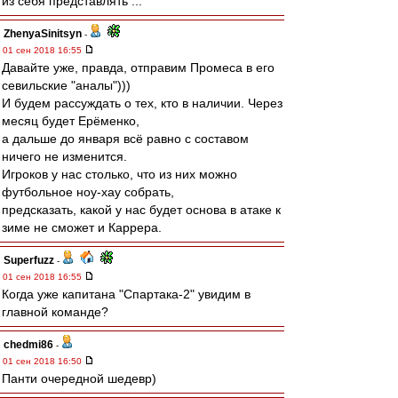
из себя представлять ...
ZhenyaSinitsyn
-
01 сен 2018 16:55
Давайте уже, правда, отправим Промеса в его
севильские "аналы")))
И будем рассуждать о тех, кто в наличии. Через
месяц будет Ерёменко,
а дальше до января всё равно с составом
ничего не изменится.
Игроков у нас столько, что из них можно
футбольное ноу-хау собрать,
предсказать, какой у нас будет основа в атаке к
зиме не сможет и Каррера.
Superfuzz
-
01 сен 2018 16:55
Когда уже капитана "Спартака-2" увидим в
главной команде?
chedmi86
-
01 сен 2018 16:50
Панти очередной шедевр)