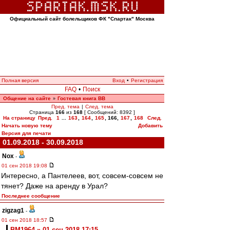
Официальный сайт болельщиков ФК "Спартак" Москва
Полная версия
Вход
•
Регистрация
FAQ
•
Поиск
Общение на сайте
Гостевая книга ВВ
»
Пред. тема
|
След. тема
Страница
166
из
168
[ Сообщений: 8392 ]
На страницу
Пред.
1
...
163
,
164
,
165
,
166
,
167
,
168
След.
Начать новую тему
Добавить
Версия для печати
01.09.2018 - 30.09.2018
Nox
-
01 сен 2018 19:08
Интересно, а Пантелеев, вот, совсем-совсем не
тянет? Даже на аренду в Урал?
Последнее сообщение
zigzag1
-
01 сен 2018 18:57
BM1964 » 01 сен 2018 17:15