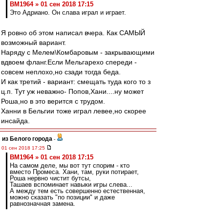
BM1964 » 01 сен 2018 17:15
Это Адриано. Он слава играл и играет.
Я ровно об этом написал вчера. Как САМЫЙ
возможный вариант.
Наряду с Мелем\Комбаровым - закрывающими
вдвоем фланг.Если Мельгарехо спереди -
совсем неплохо,но сзади тогда беда.
И как третий - вариант: смещать туда кого то з
ц.п. Тут уж неважно- Попов,Хани....ну может
Роша,но в это верится с трудом.
Ханни в Бельгии тоже играл левее,но скорее
инсайда.
из Белого города
-
01 сен 2018 17:25
BM1964 » 01 сен 2018 17:15
На самом деле, мы вот тут спорим - кто
вместо Промеса. Хани, там, руки потирает,
Роша нервно чистит бутсы,
Ташаев вспоминает навыки игры слева...
А между тем есть совершенно естественная,
можно сказать "по позиции" и даже
равнозначная замена.