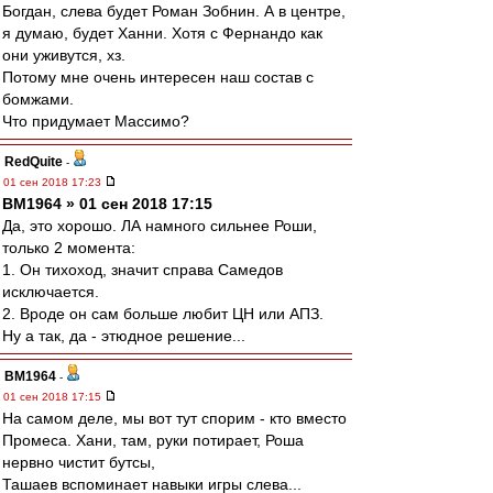
Богдан, слева будет Роман Зобнин. А в центре,
я думаю, будет Ханни. Хотя с Фернандо как
они уживутся, хз.
Потому мне очень интересен наш состав с
бомжами.
Что придумает Массимо?
RedQuite
-
01 сен 2018 17:23
BM1964 » 01 сен 2018 17:15
Да, это хорошо. ЛА намного сильнее Роши,
только 2 момента:
1. Он тихоход, значит справа Самедов
исключается.
2. Вроде он сам больше любит ЦН или АПЗ.
Ну а так, да - этюдное решение...
BM1964
-
01 сен 2018 17:15
На самом деле, мы вот тут спорим - кто вместо
Промеса. Хани, там, руки потирает, Роша
нервно чистит бутсы,
Ташаев вспоминает навыки игры слева...