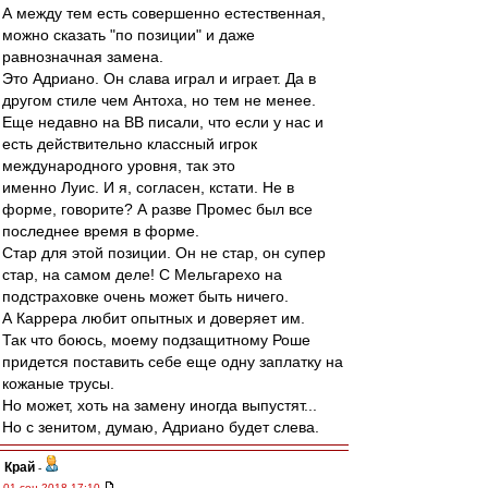
А между тем есть совершенно естественная,
можно сказать "по позиции" и даже
равнозначная замена.
Это Адриано. Он слава играл и играет. Да в
другом стиле чем Антоха, но тем не менее.
Еще недавно на ВВ писали, что если у нас и
есть действительно классный игрок
международного уровня, так это
именно Луис. И я, согласен, кстати. Не в
форме, говорите? А разве Промес был все
последнее время в форме.
Стар для этой позиции. Он не стар, он супер
стар, на самом деле! С Мельгарехо на
подстраховке очень может быть ничего.
А Каррера любит опытных и доверяет им.
Так что боюсь, моему подзащитному Роше
придется поставить себе еще одну заплатку на
кожаные трусы.
Но может, хоть на замену иногда выпустят...
Но с зенитом, думаю, Адриано будет слева.
Край
-
01 сен 2018 17:10