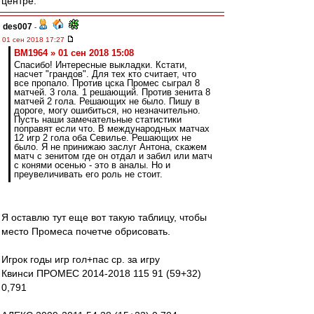
центре.
des007
-
01 сен 2018 17:27
BM1964 » 01 сен 2018 15:08
Спасибо! Интересные выкладки. Кстати,
насчет "грандов". Для тех кто считает, что
все пропало. Против цска Промес сыграл 8
матчей. 3 гола. 1 решающий. Против зенита 8
матчей 2 гола. Решающих не было. Пишу в
дороге, могу ошибиться, но незначительно.
Пусть наши замечательные статистики
поправят если что. В международных матчах
12 игр 2 гола оба Севилье. Решающих не
было. Я не принижаю заслуг Антона, скажем
матч с зенитом где он отдал и забил или матч
с конями осенью - это в аналы. Но и
преувеличивать его роль не стоит.
Я оставлю тут еще вот такую таблицу, чтобы
место Промеса почетче обрисовать.
Игрок годы игр гол+пас ср. за игру
Квинси ПРОМЕС 2014-2018 115 91 (59+32)
0,791