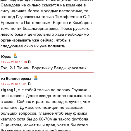
Самедова не сильно скажется на команде в
силу наличия более молодых паспортных, то
вот под Глушаковым только Тимофеев и в С-2
Еременко с Пантелеевым. Ещенко и Комбаров
тоже почти безальтернативны. Поиск русского
левого бэка и центрального хава необходимо
организовывать уже сейчас, чтобы в
следующее окно их уже получить.
Юрис
-
01 сен 2018 18:10
Гол, 2-1 Тюнин. Воротчик у Балды красавчик.
из Белого города
-
01 сен 2018 18:01
zigzag1
, я с тобой только по поводу Глушака
не согласен. Денис всегда тяжело вкатывается
в сезон. Сейчас играет на порядок лучше, чем
в начале. Думаю, его позиция не вызывает
больших вопросов, главное чтоб ему физики
хватило хотя бы до 60-70мин такого футбола.
С центром, может ты и прав, хотя я бы хотел
бы увидеть остро атакующий состав.