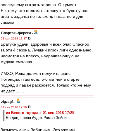
последнему сыграть хорошо. Он умеет.
Я к тому, что поломать голову кто будет у нас
играть задачка не только для нас, но и для
симака
Cпартак--форева
-
01 сен 2018 17:37
Братухе удачи, здоровья и всех благ. Спасибо
за эти 4 сезона. Лучший игрок лиги однозначно,
несмотря на прессу, надрачивающую на
мудака-смолова.
ИМХО, Роша должен получить шанс.
Потенциал там есть. 5-6 матчей в старте
подряд и пацан раскроется. Только кто же ему
их даст .......
zigzag1
-
01 сен 2018 17:36
из Белого города » 01 сен 2018 17:25
Богдан, слева будет Роман Зобнин.
Затыкать дыры Зобниным. Это уже мы