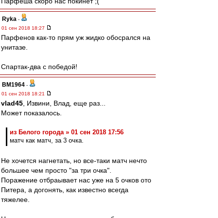
Парфеша скоро нас покинет ;(
Ryka
-
01 сен 2018 18:27
Парфенов как-то прям уж жидко обосрался на
унитазе.
Спартак-два с победой!
BM1964
-
01 сен 2018 18:21
vlad45
, Извини, Влад, еще раз...
Может показалось.
из Белого города » 01 сен 2018 17:56
матч как матч, за 3 очка.
Не хочется нагнетать, но все-таки матч нечто
большее чем просто "за три очка".
Поражение отбраывает нас уже на 5 очков ото
Питера, а догонять, как известно всегда
тяжелее.