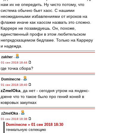
нам их не опередить. Ну чисто потому, что
система обычно бьет хаос. С нашими
неожиданными избавлениями от игроков на
флажке иначе как хаосом назвать это сложно.
Каррере не позавидуешь. Он, похоже,
единственный профи в этом любительском
непркдсказцемом бедламе. Только на Карреру
и надежда.
zakher
-
01 сен 2018 18:44
где точка сбора?
Dominecne
-
01 сен 2018 18:40
zZmeIOka
, да нет - сегодня утром на яндекс-
дзене что то такое было про гений коней в
ковровых закупках
zZmeIOka
-
01 сен 2018 18:38
Dominecne » 01 сен 2018 18:30
гениальную селекцию