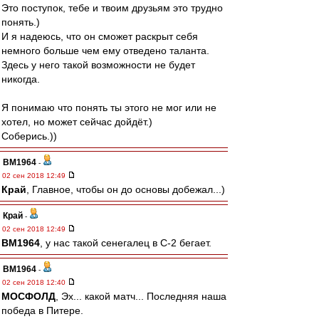
Это поступок, тебе и твоим друзьям это трудно
понять.)
И я надеюсь, что он сможет раскрыт себя
немного больше чем ему отведено таланта.
Здесь у него такой возможности не будет
никогда.
Я понимаю что понять ты этого не мог или не
хотел, но может сейчас дойдёт.)
Соберись.))
BM1964
-
02 сен 2018 12:49
Край
, Главное, чтобы он до основы добежал...)
Край
-
02 сен 2018 12:49
BM1964
, у нас такой сенегалец в С-2 бегает.
BM1964
-
02 сен 2018 12:40
МОСФОЛД
, Эх... какой матч... Последняя наша
победа в Питере.