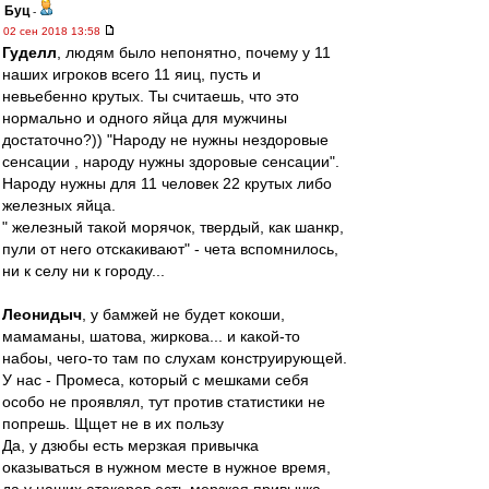
Буц
-
02 сен 2018 13:58
Гуделл
, людям было непонятно, почему у 11
наших игроков всего 11 яиц, пусть и
невьебенно крутых. Ты считаешь, что это
нормально и одного яйца для мужчины
достаточно?)) "Народу не нужны нездоровые
сенсации , народу нужны здоровые сенсации".
Народу нужны для 11 человек 22 крутых либо
железных яйца.
" железный такой морячок, твердый, как шанкр,
пули от него отскакивают" - чета вспомнилось,
ни к селу ни к городу...
Леонидыч
, у бамжей не будет кокоши,
мамаманы, шатова, жиркова... и какой-то
набоы, чего-то там по слухам конструирующей.
У нас - Промеса, который с мешками себя
особо не проявлял, тут против статистики не
попрешь. Щщет не в их пользу
Да, у дзюбы есть мерзкая привычка
оказываться в нужном месте в нужное время,