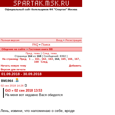
Официальный сайт болельщиков ФК "Спартак" Москва
Полная версия
Вход
•
Регистрация
FAQ
•
Поиск
Общение на сайте
Гостевая книга ВВ
»
Пред. тема
|
След. тема
Страница
164
из
168
[ Сообщений: 8392 ]
На страницу
Пред.
1
...
161
,
162
,
163
,
164
,
165
,
166
,
167
,
168
След.
Начать новую тему
Добавить
Версия для печати
01.09.2018 - 30.09.2018
BM1964
-
02 сен 2018 14:26
Gt3 » 02 сен 2018 13:53
На меня вот недавно Вася обиделся
Лень, извини, что напоминаю о себе, вроде