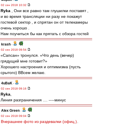
02 сен 2018 10:32
Ryka
, Они все равно там глушилки поставят ,
и во время трансляции ни разу не покажут
гостевой сектор , и спрятан он от телекамеры
очень хорошо .
Нам поучиться бы как прятать с обзора гостей
krash
-
02 сен 2018 09:54
«Сапсан» тронулся. «Что день (вечер)
грядущий мне готовит?»
Хорошего настроения и оптимизма (пусть
срытого) ВВсем желаю.
4uBaK
-
02 сен 2018 09:16
Ryka
,
Линия разграничения .... ----минус
Alex Green
-
02 сен 2018 09:04
Вчерашнее фото из раздевалки (офиц.)
.