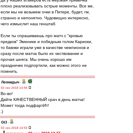
да у наших атакеров есть мерзкая привычка
плохо реализовывать острые моменты. Все же,
если мы не возьмем очки в Питере, будет, гм,
странно и непонятно. Чудовищно интересно,
чего измыслит наш генштаб.
Если ты спрашиваешь про матч с "кровью
предков" Эменике и победным голом Кариоки,
то бамжи играли уже в качестве чемпионов и
сразу после матча было их чествование и
прочая шняга. Мы очень хорошо им
праздничек подпортили, как можно этого не
помнить.
Леонидыч
-
02 сен 2018 13:56
Во-во!
Дайте КАЧЕСТВЕННЫЙ срач в день матча!
Может тогда подфартИт!
;)
Gt3
-
02 сен 2018 13:53