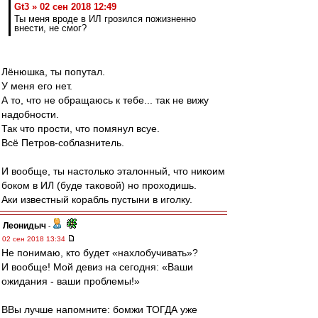
Gt3 » 02 сен 2018 12:49
Ты меня вроде в ИЛ грозился пожизненно
внести, не смог?
Лёнюшка, ты попутал.
У меня его нет.
А то, что не обращаюсь к тебе... так не вижу
надобности.
Так что прости, что помянул всуе.
Всё Петров-соблазнитель.
И вообще, ты настолько эталонный, что никоим
боком в ИЛ (буде таковой) но проходишь.
Аки известный корабль пустыни в иголку.
Леонидыч
-
02 сен 2018 13:34
Не понимаю, кто будет «нахлобучивать»?
И вообще! Мой девиз на сегодня: «Ваши
ожидания - ваши проблемы!»
ВВы лучше напомните: бомжи ТОГДА уже