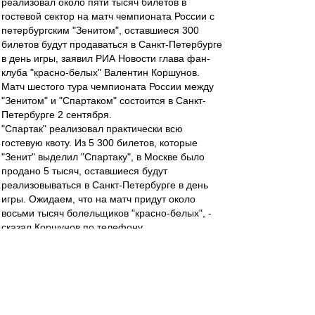
реализовал около пяти тысяч билетов в
гостевой сектор на матч чемпионата России с
петербургским "Зенитом", оставшиеся 300
билетов будут продаваться в Санкт-Петербурге
в день игры, заявил РИА Новости глава фан-
клуба "красно-белых" Валентин Коршунов.
Матч шестого тура чемпионата России между
"Зенитом" и "Спартаком" состоится в Санкт-
Петербурге 2 сентября.
"Спартак" реализовал практически всю
гостевую квоту. Из 5 300 билетов, которые
"Зенит" выделил "Спартаку", в Москве было
продано 5 тысяч, оставшиеся будут
реализовываться в Санкт-Петербурге в день
игры. Ожидаем, что на матч придут около
восьми тысяч болельщиков "красно-белых", -
сказал Коршунов по телефону.
словесник
-
02 сен 2018 08:15
Мирный_Атом » 02 сен 2018, 08:05