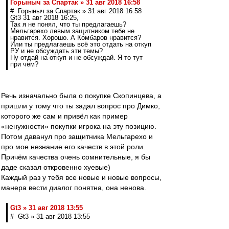
Горыныч за Спартак » 31 авг 2018 16:58
# Горыныч за Спартак » 31 авг 2018 16:58
Gt3 31 авг 2018 16:25,
Так я не понял, что ты предлагаешь?
Мельгарехо левым защитником тебе не
нравится. Хорошо. А Комбаров нравится?
Или ты предлагаешь всё это отдать на откуп
РУ и не обсуждать эти темы?
Ну отдай на откуп и не обсуждай. Я то тут
при чём?
Речь изначально была о покупке Скопинцева, а
пришли у тому что ты задал вопрос про Димко,
которого же сам и привёл как пример
«ненужности» покупки игрока на эту позицию.
Потом даванул про защитника Мельгарехо и
про мое незнание его качеств в этой роли.
Причём качества очень сомнительные, я бы
даде сказал откровенно хуевые)
Каждый раз у тебя все новые и новые вопросы,
манера вести диалог понятна, она ненова.
Gt3 » 31 авг 2018 13:55
# Gt3 » 31 авг 2018 13:55