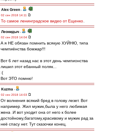
Alex Green
-
02 сен 2018 14:11
То самое ленинградское видео от Ещенко
.
Леонидыч
-
02 сен 2018 14:04
А я НЕ обязан помнить всякую ХУЙНЮ, типа
чемпиёнства бомжар!!!
Вот 6 лет назад нас в этот день чемпионства
лишил этот ебанный поляк...
:(
Вот ЭТО помню!
Kuzma
-
02 сен 2018 14:03
От волнения всякий бред в голову лезет. Вот
например. Жил мужик,была у него любимая
жена .И вот уходит она от него к более
достойному,багатому,красивому и мужик рад за
неё спасу нет. Тут сказочки конец.