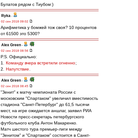
Булатов рядом с Тиубом:)
Ryka
-
02 сен 2018 09:02
Арифметика у бомжей тож своя? 10 процентов
от 61500 это 5300?
Alex Green
-
02 сен 2018 08:56
P.S. Официально:
1.
Команду вчера встретили огненно
;
2.
Напутствие
.
Alex Green
-
02 сен 2018 08:45
"Зенит" к матчу чемпионата России с
московским "Спартаком" увеличил вместимость
стадиона "Санкт-Петербург" до 61,5 тысячи
мест, на игре ожидается аншлаг, заявил РИА
Новости пресс-секретарь петербургского
футбольного клуба Антон Макаренко.
Матч шестого тура премьер-лиги между
"Зенитом" и "Спартаком" состоится в Санкт-