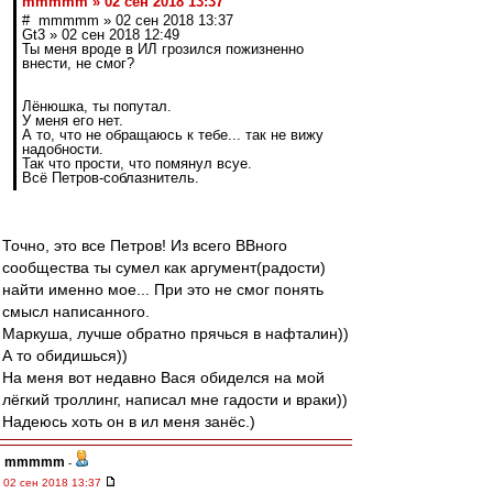
mmmmm » 02 сен 2018 13:37
# mmmmm » 02 сен 2018 13:37
Gt3 » 02 сен 2018 12:49
Ты меня вроде в ИЛ грозился пожизненно
внести, не смог?
Лёнюшка, ты попутал.
У меня его нет.
А то, что не обращаюсь к тебе... так не вижу
надобности.
Так что прости, что помянул всуе.
Всё Петров-соблазнитель.
Точно, это все Петров! Из всего ВВного
сообщества ты сумел как аргумент(радости)
найти именно мое... При это не смог понять
смысл написанного.
Маркуша, лучше обратно прячься в нафталин))
А то обидишься))
На меня вот недавно Вася обиделся на мой
лёгкий троллинг, написал мне гадости и враки))
Надеюсь хоть он в ил меня занёс.)
mmmmm
-
02 сен 2018 13:37