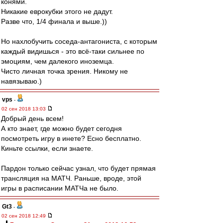
конями.
Никакие еврокубки этого не дадут.
Разве что, 1/4 финала и выше.))
Но нахлобучить соседа-антагониста, с которым
каждый видишься - это всё-таки сильнее по
эмоциям, чем далекого иноземца.
Чисто личная точка зрения. Никому не
навязываю.)
vps
-
02 сен 2018 13:03
Добрый день всем!
А кто знает, где можно будет сегодня
посмотреть игру в инете? Есно бесплатно.
Киньте ссылки, если знаете.
Пардон только сейчас узнал, что будет прямая
трансляция на МАТЧ. Раньше, вроде, этой
игры в расписании МАТЧа не было.
Gt3
-
02 сен 2018 12:49