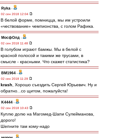
Ryka
-
02 сен 2018 12:04
В белой форме, помницца, мы им устроили
«чествование» чемпионства, с голом Рафика.
МосфОлд
-
02 сен 2018 11:48
В голубом играют бамжы. Мы в белой с
красной полосой и такими же трусами, в
смысле - красными. Что скажет статистика?
BM1964
-
02 сен 2018 11:29
krash
, Хорошо съездить Сергей Юрьевич. Ну и
обратно...со щитом, пожалуйста!
K4444
-
02 сен 2018 10:43
Куплю долю на Магомед-Шапи Сулейманова,
дорого!
Шепните там кому-надо
морон
-