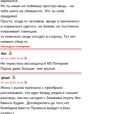
зарекался...
Но ты никак не поймешь простую вещь - на
тебя никто не обижается. Это ты себе
придумал.
Просто, когда от человека, вроде и приличного
и нормально одетого, не бомжа, но постоянно
пованивает говнецом,
то невольно люди отходят в сторону. Тут нет
никаких обид-то
Последнее сообщение
flint
-
02 сен 2018 14:16
Не перестану восхищаться КБ-Питером!
Парни даже больше, чем крутые.
gimp2
-
02 сен 2018 14:16
Жена с рынка приехала с преобраги,
рассказывает, что идет между рядов и слышит
разговор, как мы сегодня с бамжами играть без
Квинси будем...Договорились до того,что
Комбаров вместо Промеса выйдет и всех
порвет:)