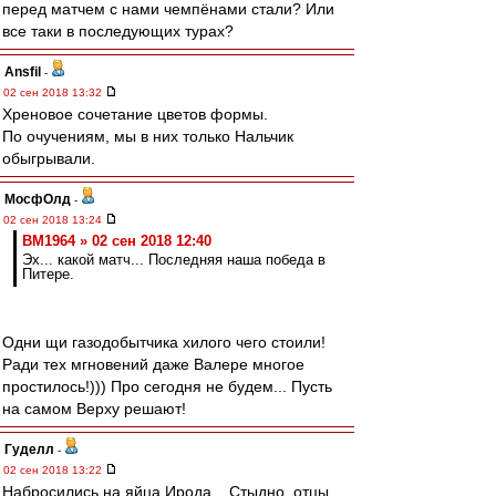
перед матчем с нами чемпёнами стали? Или
все таки в последующих турах?
Ansfil
-
02 сен 2018 13:32
Хреновое сочетание цветов формы.
По очучениям, мы в них только Нальчик
обыгрывали.
МосфОлд
-
02 сен 2018 13:24
BM1964 » 02 сен 2018 12:40
Эх... какой матч... Последняя наша победа в
Питере.
Одни щи газодобытчика хилого чего стоили!
Ради тех мгновений даже Валере многое
простилось!))) Про сегодня не будем... Пусть
на самом Верху решают!
Гуделл
-
02 сен 2018 13:22
Набросились на яйца Ирода... Стыдно, отцы.