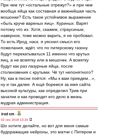
При чем тут «остальные отрежут?» и при чем
вообще яйца как составная и важнейшая часть
мошонки? Есть такое устойчивое выражение
«быть круче вареных яиц». Куриных. Варят
потому что их. Хотя, скажем, страусиные,
наверное, тоже можно варить, я не пробовал.
То есть Ирод, наск. я уяснил смысл его
пожелания, ждёт, что по питерскому газону
будут перекатываться 11 именно что крутых
яиц, а не всмятку или в мешочек. А всмятку
будут как раз лазурные яйца, после
столкновения с крутыми. Чё тут непонятного?
Ну, как в песне поётся: «Мы к вам приедем...»,
ну и так далее. А ещё боремся за имя сайта
высокой культуры, как определил Трив при
зачатии и как проводит его дело в жизнь
мудрая администрация.
irod sm
-
02 сен 2018 13:20
Шо хотите делайте, но вот для меня самые
будоражащие нейроны, это матчи с Питером и