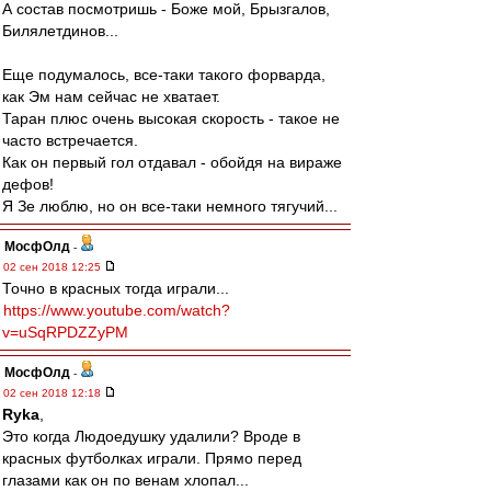
А состав посмотришь - Боже мой, Брызгалов,
Билялетдинов...
Еще подумалось, все-таки такого форварда,
как Эм нам сейчас не хватает.
Таран плюс очень высокая скорость - такое не
часто встречается.
Как он первый гол отдавал - обойдя на вираже
дефов!
Я Зе люблю, но он все-таки немного тягучий...
МосфОлд
-
02 сен 2018 12:25
Точно в красных тогда играли...
https://www.youtube.com/watch?
v=uSqRPDZZyPM
МосфОлд
-
02 сен 2018 12:18
Ryka
,
Это когда Людоедушку удалили? Вроде в
красных футболках играли. Прямо перед
глазами как он по венам хлопал...