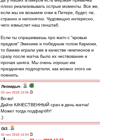
да у наших атакеров есть мерзкая привычка
плохо реализовывать острые моменты. Все же,
если мы не возьмем очки в Питере, будет, гм,
странно и непонятно. Чудовищно интересно,
чего измыслит наш генштаб.
Если ты спрашиваешь про матч с "кровью
предков" Эменике и победным голом Кариоки,
то бамжи играли уже в качестве чемпионов и
сразу после матча было их чествование и
прочая шняга. Мы очень хорошо им
праздничек подпортили, как можно этого не
помнить.
Леонидыч
-
02 сен 2018 13:56
Во-во!
Дайте КАЧЕСТВЕННЫЙ срач в день матча!
Может тогда подфартИт!
;)
Gt3
-
02 сен 2018 13:53