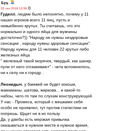
Буц
-
02 сен 2018 13:58
Гуделл
, людям было непонятно, почему у 11
наших игроков всего 11 яиц, пусть и
невьебенно крутых. Ты считаешь, что это
нормально и одного яйца для мужчины
достаточно?)) "Народу не нужны нездоровые
сенсации , народу нужны здоровые сенсации".
Народу нужны для 11 человек 22 крутых либо
железных яйца.
" железный такой морячок, твердый, как шанкр,
пули от него отскакивают" - чета вспомнилось,
ни к селу ни к городу...
Леонидыч
, у бамжей не будет кокоши,
мамаманы, шатова, жиркова... и какой-то
набоы, чего-то там по слухам конструирующей.
У нас - Промеса, который с мешками себя
особо не проявлял, тут против статистики не
попрешь. Щщет не в их пользу
Да, у дзюбы есть мерзкая привычка
оказываться в нужном месте в нужное время,