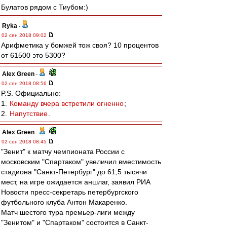
Булатов рядом с Тиубом:)
Ryka
-
02 сен 2018 09:02
Арифметика у бомжей тож своя? 10 процентов
от 61500 это 5300?
Alex Green
-
02 сен 2018 08:56
P.S. Официально:
1.
Команду вчера встретили огненно
;
2.
Напутствие
.
Alex Green
-
02 сен 2018 08:45
"Зенит" к матчу чемпионата России с
московским "Спартаком" увеличил вместимость
стадиона "Санкт-Петербург" до 61,5 тысячи
мест, на игре ожидается аншлаг, заявил РИА
Новости пресс-секретарь петербургского
футбольного клуба Антон Макаренко.
Матч шестого тура премьер-лиги между
"Зенитом" и "Спартаком" состоится в Санкт-