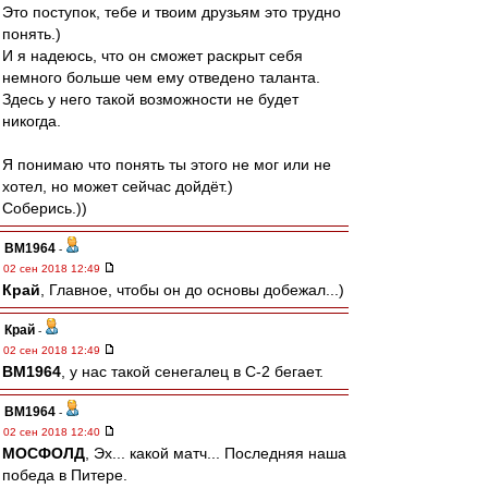
Это поступок, тебе и твоим друзьям это трудно
понять.)
И я надеюсь, что он сможет раскрыт себя
немного больше чем ему отведено таланта.
Здесь у него такой возможности не будет
никогда.
Я понимаю что понять ты этого не мог или не
хотел, но может сейчас дойдёт.)
Соберись.))
BM1964
-
02 сен 2018 12:49
Край
, Главное, чтобы он до основы добежал...)
Край
-
02 сен 2018 12:49
BM1964
, у нас такой сенегалец в С-2 бегает.
BM1964
-
02 сен 2018 12:40
МОСФОЛД
, Эх... какой матч... Последняя наша
победа в Питере.