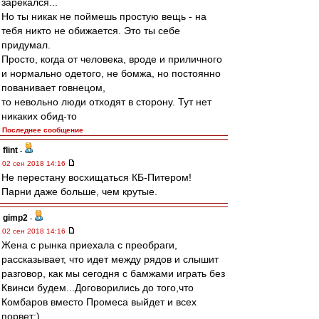
зарекался...
Но ты никак не поймешь простую вещь - на
тебя никто не обижается. Это ты себе
придумал.
Просто, когда от человека, вроде и приличного
и нормально одетого, не бомжа, но постоянно
пованивает говнецом,
то невольно люди отходят в сторону. Тут нет
никаких обид-то
Последнее сообщение
flint
-
02 сен 2018 14:16
Не перестану восхищаться КБ-Питером!
Парни даже больше, чем крутые.
gimp2
-
02 сен 2018 14:16
Жена с рынка приехала с преобраги,
рассказывает, что идет между рядов и слышит
разговор, как мы сегодня с бамжами играть без
Квинси будем...Договорились до того,что
Комбаров вместо Промеса выйдет и всех
порвет:)