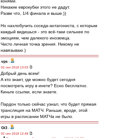
конями.
Никакие еврокубки этого не дадут.
Разве что, 1/4 финала и выше.))
Но нахлобучить соседа-антагониста, с которым
каждый видишься - это всё-таки сильнее по
эмоциям, чем далекого иноземца.
Чисто личная точка зрения. Никому не
навязываю.)
vps
-
02 сен 2018 13:03
Добрый день всем!
А кто знает, где можно будет сегодня
посмотреть игру в инете? Есно бесплатно.
Киньте ссылки, если знаете.
Пардон только сейчас узнал, что будет прямая
трансляция на МАТЧ. Раньше, вроде, этой
игры в расписании МАТЧа не было.
Gt3
-
02 сен 2018 12:49