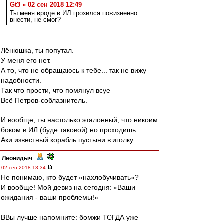
Gt3 » 02 сен 2018 12:49
Ты меня вроде в ИЛ грозился пожизненно
внести, не смог?
Лёнюшка, ты попутал.
У меня его нет.
А то, что не обращаюсь к тебе... так не вижу
надобности.
Так что прости, что помянул всуе.
Всё Петров-соблазнитель.
И вообще, ты настолько эталонный, что никоим
боком в ИЛ (буде таковой) но проходишь.
Аки известный корабль пустыни в иголку.
Леонидыч
-
02 сен 2018 13:34
Не понимаю, кто будет «нахлобучивать»?
И вообще! Мой девиз на сегодня: «Ваши
ожидания - ваши проблемы!»
ВВы лучше напомните: бомжи ТОГДА уже