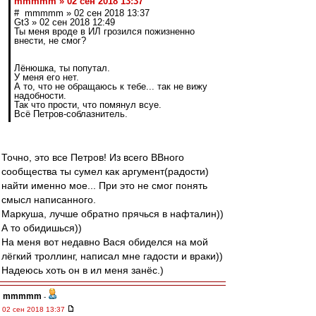
mmmmm » 02 сен 2018 13:37
# mmmmm » 02 сен 2018 13:37
Gt3 » 02 сен 2018 12:49
Ты меня вроде в ИЛ грозился пожизненно
внести, не смог?
Лёнюшка, ты попутал.
У меня его нет.
А то, что не обращаюсь к тебе... так не вижу
надобности.
Так что прости, что помянул всуе.
Всё Петров-соблазнитель.
Точно, это все Петров! Из всего ВВного
сообщества ты сумел как аргумент(радости)
найти именно мое... При это не смог понять
смысл написанного.
Маркуша, лучше обратно прячься в нафталин))
А то обидишься))
На меня вот недавно Вася обиделся на мой
лёгкий троллинг, написал мне гадости и враки))
Надеюсь хоть он в ил меня занёс.)
mmmmm
-
02 сен 2018 13:37