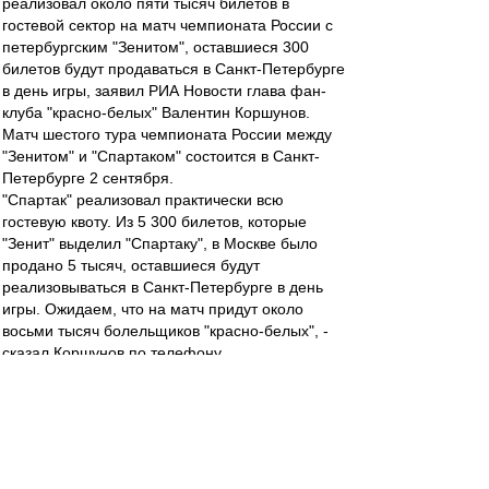
реализовал около пяти тысяч билетов в
гостевой сектор на матч чемпионата России с
петербургским "Зенитом", оставшиеся 300
билетов будут продаваться в Санкт-Петербурге
в день игры, заявил РИА Новости глава фан-
клуба "красно-белых" Валентин Коршунов.
Матч шестого тура чемпионата России между
"Зенитом" и "Спартаком" состоится в Санкт-
Петербурге 2 сентября.
"Спартак" реализовал практически всю
гостевую квоту. Из 5 300 билетов, которые
"Зенит" выделил "Спартаку", в Москве было
продано 5 тысяч, оставшиеся будут
реализовываться в Санкт-Петербурге в день
игры. Ожидаем, что на матч придут около
восьми тысяч болельщиков "красно-белых", -
сказал Коршунов по телефону.
словесник
-
02 сен 2018 08:15
Мирный_Атом » 02 сен 2018, 08:05