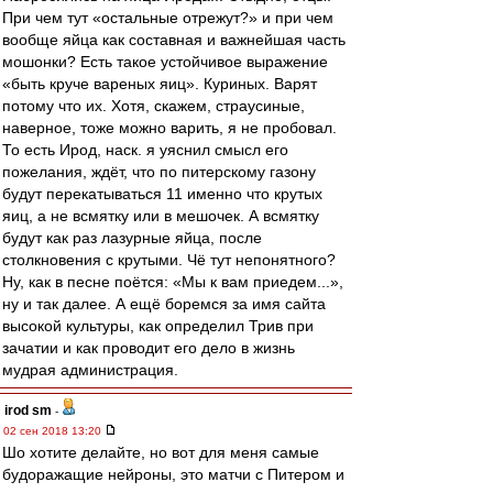
При чем тут «остальные отрежут?» и при чем
вообще яйца как составная и важнейшая часть
мошонки? Есть такое устойчивое выражение
«быть круче вареных яиц». Куриных. Варят
потому что их. Хотя, скажем, страусиные,
наверное, тоже можно варить, я не пробовал.
То есть Ирод, наск. я уяснил смысл его
пожелания, ждёт, что по питерскому газону
будут перекатываться 11 именно что крутых
яиц, а не всмятку или в мешочек. А всмятку
будут как раз лазурные яйца, после
столкновения с крутыми. Чё тут непонятного?
Ну, как в песне поётся: «Мы к вам приедем...»,
ну и так далее. А ещё боремся за имя сайта
высокой культуры, как определил Трив при
зачатии и как проводит его дело в жизнь
мудрая администрация.
irod sm
-
02 сен 2018 13:20
Шо хотите делайте, но вот для меня самые
будоражащие нейроны, это матчи с Питером и