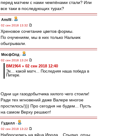
перед матчем с нами чемпёнами стали? Или
все таки в последующих турах?
Ansfil
-
02 сен 2018 13:32
Хреновое сочетание цветов формы.
По очучениям, мы в них только Нальчик
обыгрывали.
МосфОлд
-
02 сен 2018 13:24
BM1964 » 02 сен 2018 12:40
Эх... какой матч... Последняя наша победа в
Питере.
Одни щи газодобытчика хилого чего стоили!
Ради тех мгновений даже Валере многое
простилось!))) Про сегодня не будем... Пусть
на самом Верху решают!
Гуделл
-
02 сен 2018 13:22
Набросились на яйца Ирода... Стыдно, отцы.