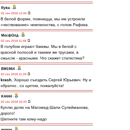
Ryka
-
02 сен 2018 12:04
В белой форме, помницца, мы им устроили
«чествование» чемпионства, с голом Рафика.
МосфОлд
-
02 сен 2018 11:48
В голубом играют бамжы. Мы в белой с
красной полосой и такими же трусами, в
смысле - красными. Что скажет статистика?
BM1964
-
02 сен 2018 11:29
krash
, Хорошо съездить Сергей Юрьевич. Ну и
обратно...со щитом, пожалуйста!
K4444
-
02 сен 2018 10:43
Куплю долю на Магомед-Шапи Сулейманова,
дорого!
Шепните там кому-надо
морон
-