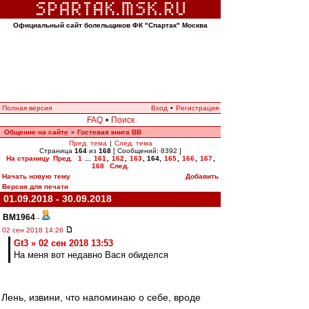
Официальный сайт болельщиков ФК "Спартак" Москва
Полная версия
Вход
•
Регистрация
FAQ
•
Поиск
Общение на сайте
Гостевая книга ВВ
»
Пред. тема
|
След. тема
Страница
164
из
168
[ Сообщений: 8392 ]
На страницу
Пред.
1
...
161
,
162
,
163
,
164
,
165
,
166
,
167
,
168
След.
Начать новую тему
Добавить
Версия для печати
01.09.2018 - 30.09.2018
BM1964
-
02 сен 2018 14:26
Gt3 » 02 сен 2018 13:53
На меня вот недавно Вася обиделся
Лень, извини, что напоминаю о себе, вроде