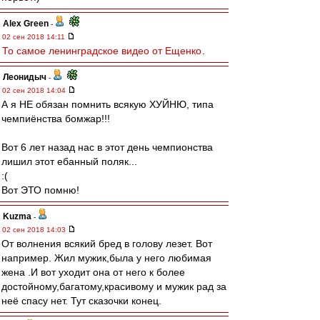
Alex Green
-
02 сен 2018 14:11
То самое ленинградское видео от Ещенко
.
Леонидыч
-
02 сен 2018 14:04
А я НЕ обязан помнить всякую ХУЙНЮ, типа
чемпиёнства бомжар!!!
Вот 6 лет назад нас в этот день чемпионства
лишил этот ебанный поляк...
:(
Вот ЭТО помню!
Kuzma
-
02 сен 2018 14:03
От волнения всякий бред в голову лезет. Вот
например. Жил мужик,была у него любимая
жена .И вот уходит она от него к более
достойному,багатому,красивому и мужик рад за
неё спасу нет. Тут сказочки конец.