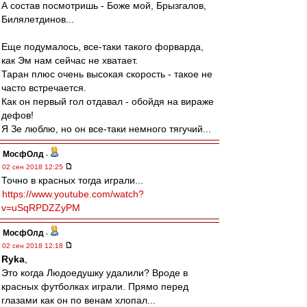
А состав посмотришь - Боже мой, Брызгалов,
Билялетдинов...
Еще подумалось, все-таки такого форварда,
как Эм нам сейчас не хватает.
Таран плюс очень высокая скорость - такое не
часто встречается.
Как он первый гол отдавал - обойдя на вираже
дефов!
Я Зе люблю, но он все-таки немного тягучий...
МосфОлд
-
02 сен 2018 12:25
Точно в красных тогда играли...
https://www.youtube.com/watch?
v=uSqRPDZZyPM
МосфОлд
-
02 сен 2018 12:18
Ryka
,
Это когда Людоедушку удалили? Вроде в
красных футболках играли. Прямо перед
глазами как он по венам хлопал...