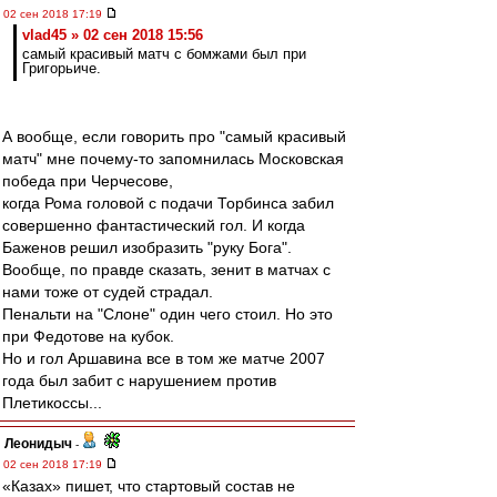
02 сен 2018 17:19
vlad45 » 02 сен 2018 15:56
самый красивый матч с бомжами был при
Григорьиче.
А вообще, если говорить про "самый красивый
матч" мне почему-то запомнилась Московская
победа при Черчесове,
когда Рома головой с подачи Торбинса забил
совершенно фантастический гол. И когда
Баженов решил изобразить "руку Бога".
Вообще, по правде сказать, зенит в матчах с
нами тоже от судей страдал.
Пенальти на "Слоне" один чего стоил. Но это
при Федотове на кубок.
Но и гол Аршавина все в том же матче 2007
года был забит с нарушением против
Плетикоссы...
Леонидыч
-
02 сен 2018 17:19
«Казах» пишет, что стартовый состав не