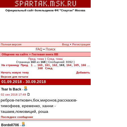
Официальный сайт болельщиков ФК "Спартак" Москва
Полная версия
Вход
•
Регистрация
FAQ
•
Поиск
Общение на сайте
Гостевая книга ВВ
»
Пред. тема
|
След. тема
Страница
163
из
168
[ Сообщений: 8392 ]
На страницу
Пред.
1
...
160
,
161
,
162
,
163
,
164
,
165
,
166
...
168
След.
Начать новую тему
Добавить
Версия для печати
01.09.2018 - 30.09.2018
Tsar Is Back
-
02 сен 2018 17:49
ребров-петкович,бок,миронов,рассказов-
тимофеев, еременко, ханни -
ташаев,ломовиций, роша
Последнее сообщение
Bordo0706
-