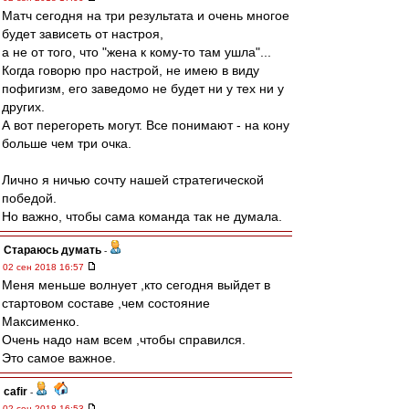
Матч сегодня на три результата и очень многое
будет зависеть от настроя,
а не от того, что "жена к кому-то там ушла"...
Когда говорю про настрой, не имею в виду
пофигизм, его заведомо не будет ни у тех ни у
других.
А вот перегореть могут. Все понимают - на кону
больше чем три очка.
Лично я ничью сочту нашей стратегической
победой.
Но важно, чтобы сама команда так не думала.
Стараюсь думать
-
02 сен 2018 16:57
Меня меньше волнует ,кто сегодня выйдет в
стартовом составе ,чем состояние
Максименко.
Очень надо нам всем ,чтобы справился.
Это самое важное.
cafir
-
02 сен 2018 16:53