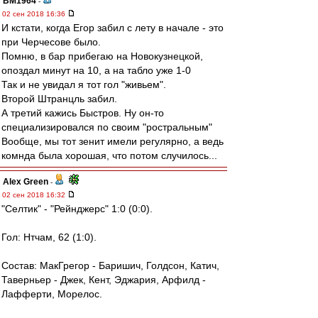
BM1964
-
02 сен 2018 16:36
И кстати, когда Егор забил с лету в начале - это
при Черчесове было.
Помню, в бар прибегаю на Новокузнецкой,
опоздал минут на 10, а на табло уже 1-0
Так и не увидал я тот гол "живьем".
Второй Штранцль забил.
А третий кажись Быстров. Ну он-то
специализировался по своим "ростральным"
Вообще, мы тот зенит имели регулярно, а ведь
комнда была хорошая, что потом случилось...
Alex Green
-
02 сен 2018 16:32
"Селтик" - "Рейнджерс" 1:0 (0:0).
Гол: Нтчам, 62 (1:0).
Состав: МакГрегор - Баришич, Голдсон, Катич,
Таверньер - Джек, Кент, Эджария, Арфилд -
Лафферти, Морелос.