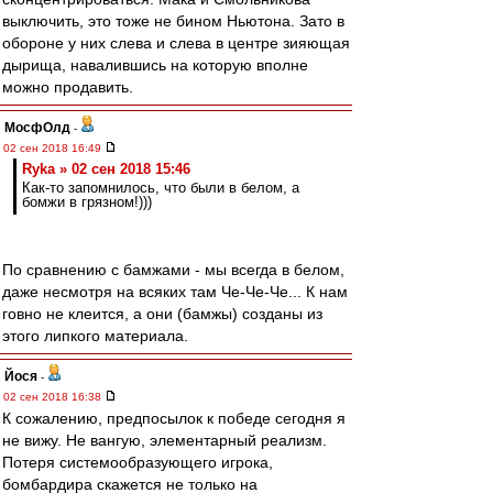
выключить, это тоже не бином Ньютона. Зато в
обороне у них слева и слева в центре зияющая
дырища, навалившись на которую вполне
можно продавить.
МосфОлд
-
02 сен 2018 16:49
Ryka » 02 сен 2018 15:46
Как-то запомнилось, что были в белом, а
бомжи в грязном!)))
По сравнению с бамжами - мы всегда в белом,
даже несмотря на всяких там Че-Че-Че... К нам
говно не клеится, а они (бамжы) созданы из
этого липкого материала.
Йося
-
02 сен 2018 16:38
К сожалению, предпосылок к победе сегодня я
не вижу. Не вангую, элементарный реализм.
Потеря системообразующего игрока,
бомбардира скажется не только на