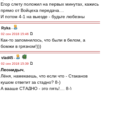
Егор слету положил на первых минутах, кажись
прямо от Войцеха передача....
И потом 4-1 на выезде - будьте любезны
Ryka
-
02 сен 2018 15:46
Как-то запомнилось, что были в белом, а
бомжи в грязном!)))
vlad45
-
02 сен 2018 15:39
Леонидыч
,
Лёня, намекаешь, что если что - Стаканов
кушом ответит за стадно? 8-)
А вааще СТАДНО - это пять!.... 8-)
Kerk
-
02 сен 2018 15:38
Это рационализация уже пошла. Типа "не
очень-то нам и нужен лучший игрок
чемпионата". Через год будем слушать истории
про то, что к моменту ухода Промес сдулся и
был полным отстоем. Подобные мифы