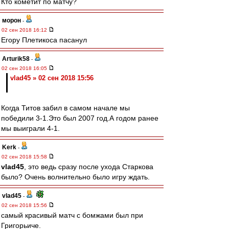
Кто кометит по матчу?
морон
-
02 сен 2018 16:12
Егору Плетикоса пасанул
Arturik58
-
02 сен 2018 16:05
vlad45 » 02 сен 2018 15:56
Когда Титов забил в самом начале мы
победили 3-1.Это был 2007 год.А годом ранее
мы выиграли 4-1.
Kerk
-
02 сен 2018 15:58
vlad45
, это ведь сразу после ухода Старкова
было? Очень волнительно было игру ждать.
vlad45
-
02 сен 2018 15:56
самый красивый матч с бомжами был при
Григорьиче.