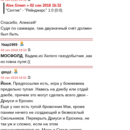
Alex Green » 02 сен 2018 16:32
"Селтик" - "Рейнджерс" 1:0 (0:0).
Спасибо, Алексей!
Судя по саммари, там двузначный счёт должен
был быть.
Увар1969
-
02 сен 2018 16:53
МОСФОЛД
, Вадим,из Хилого газодобытчик ,как
из говна пуля:((
gimp2
-
02 сен 2018 16:51
Йося
, Предпосылки есть, игра у бомжевика
предельно тупая. Навесь на дэюбу или отдай
дзюбе, причем это могут сделать всего двое -
Дриуси и Ерохин.
Еще у них есть тупой бровочник Мак, кроме
паники нечего не создающий и безмозглый
Смольников. Перекрыть Дриуси и Ерохина, не
так уж и сложно, если на этом
сконцентрироваться. Мака и Смольникова