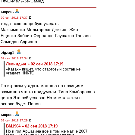
Глуш-Мель-Зе-Самед
морон
-
02 сен 2018 17:37
тогда тоже попробую угадать
Максименко-Мельгарехо-Джикия--Жиго-
Ещенко-Зобнин-Фернандо-Глушаков-Ташаев-
Самедов-Адриано
zigzag1
-
02 сен 2018 17:34
Леонидыч » 02 сен 2018 17:19
«Казах» пишет, что стартовый состав не
угадает НИКТО!
По игрокам угадать можно.а по позициям
возможно что то придумали. Типо Комбарова в
центр.Это всё условно.Но мне кажется в
основе будет Попов
морон
-
02 сен 2018 17:29
BM1964 » 02 сен 2018 17:19
Но и гол Аршавина все в том же матче 2007