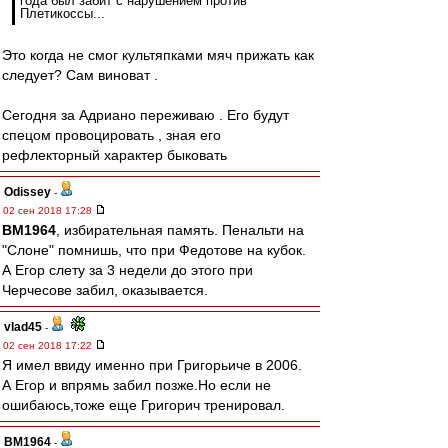
года был забит с нарушением против
Плетикоссы...
Это когда не смог культяпками мяч прижать как
следует? Сам виноват .
Сегодня за Адриано переживаю . Его будут
спецом провоцировать , зная его
рефлекторный характер быковать
Odissey
-
02 сен 2018 17:28
BM1964
, избирательная память. Пенальти на
"Слоне" помнишь, что при Федотове на кубок.
А Егор слету за 3 недели до этого при
Черчесове забил, оказывается.
vlad45
-
02 сен 2018 17:22
Я имел ввиду именно при Григорьиче в 2006.
А Егор и впрямь забил позже.Но если не
ошибаюсь,тоже еще Григорич тренировал.
BM1964
-