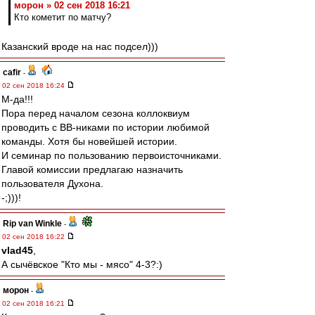
морон » 02 сен 2018 16:21
Кто кометит по матчу?
Казанский вроде на нас подсел)))
cafir
-
02 сен 2018 16:24
М-да!!!
Пора перед началом сезона коллоквиум
проводить с ВВ-никами по истории любимой
команды. Хотя бы новейшей истории.
И семинар по пользованию первоисточниками.
Главой комиссии предлагаю назначить
пользователя Духона.
-;)))!
Rip van Winkle
-
02 сен 2018 16:22
vlad45
,
А сычёвское "Кто мы - мясо" 4-3?:)
морон
-
02 сен 2018 16:21