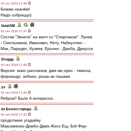
02 сен 2018 17:48
Бомжи ниачём!
Надо собраццо)
fanatSM
-
02 сен 2018 17:47
Состав "Зенита" на матч со "Спартаком": Лунев
- Смольников, Иванович, Нету, Набиуллин -
Мак, Паредес, Кузяев, Ерохин - Дзюба, Дриусси
Druggg
-
02 сен 2018 17:46
Версия: макс-рассказов, джи-жи,орех - тимоха,
фернандо, зобнин, роша-зе-ташаев
ys
-
02 сен 2018 17:46
Ребров? Было б интересно..
из Белого города
-
02 сен 2018 17:42
продолжаю угадайку
Максименко-ДимКо-Джик-Жиго-Ещ-Зоб-Фер-