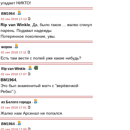
угадает НИКТО!
BM1964
-
02 сен 2018 17:13
Rip van Winkle
, Да, было такое ... жалко сгинул
парень. Подавал надежды.
Потерянное поколение, увы.
морон
-
02 сен 2018 17:11
Есть там вести с полей уже какие нибудь?
Rip van Winkle
-
02 сен 2018 17:07
BM1964
,
Это был знаменитый матч с "верёвочкой
Ребко":).
из Белого города
-
02 сен 2018 17:01
Жалко нам Арсенал не попался.
BM1964
-
02 сен 2018 17:00