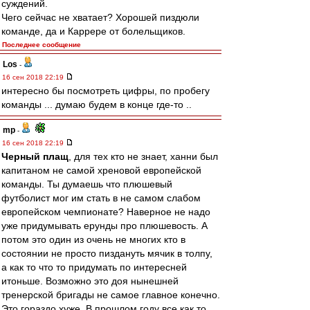
суждений.
Чего сейчас не хватает? Хорошей пиздюли
команде, да и Каррере от болельщиков.
Последнее сообщение
Los
-
16 сен 2018 22:19
интересно бы посмотреть цифры, по пробегу
команды ... думаю будем в конце где-то ..
mp
-
16 сен 2018 22:19
Черный плащ
, для тех кто не знает, ханни был
капитаном не самой хреновой европейской
команды. Ты думаешь что плюшевый
футболист мог им стать в не самом слабом
европейском чемпионате? Наверное не надо
уже придумывать ерунды про плюшевость. А
потом это один из очень не многих кто в
состоянии не просто пиздануть мячик в толпу,
а как то что то придумать по интересней
итоньше. Возможно это доя нынешней
тренерской бригады не самое главное конечно.
Это гораздо хуже. В прошлом году все как то