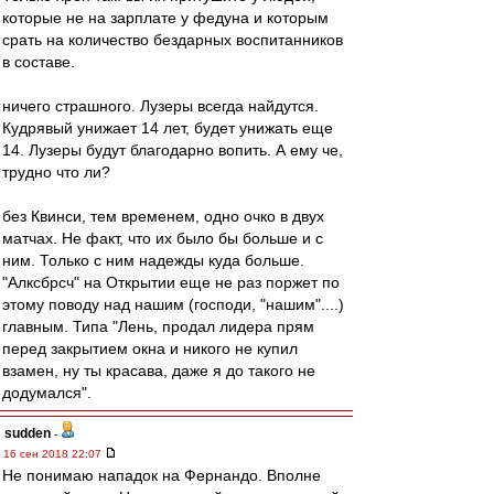
которые не на зарплате у федуна и которым
срать на количество бездарных воспитанников
в составе.
ничего страшного. Лузеры всегда найдутся.
Кудрявый унижает 14 лет, будет унижать еще
14. Лузеры будут благодарно вопить. А ему че,
трудно что ли?
без Квинси, тем временем, одно очко в двух
матчах. Не факт, что их было бы больше и с
ним. Только с ним надежды куда больше.
"Алксбрсч" на Открытии еще не раз поржет по
этому поводу над нашим (господи, "нашим"....)
главным. Типа "Лень, продал лидера прям
перед закрытием окна и никого не купил
взамен, ну ты красава, даже я до такого не
додумался".
sudden
-
16 сен 2018 22:07
Не понимаю нападок на Фернандо. Вполне