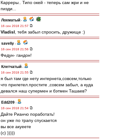
Карреры.. Типо окей - теперь сам жри и не
пизди...
Лохматый
-
16 сен 2018 21:57
Vladisl
, тебя забыл спросить, дружище :)
saveliy
-
16 сен 2018 21:56
Федун- гандон!
Клетчатый
-
16 сен 2018 21:55
я был там где нету интернета,совсем,только
что прилетел.простите ,совсем забыл, а куда
девался наш супермен и бэтмен Ташаев?
Edd209
-
16 сен 2018 21:54
Дайте Рианчо поработать!
он уже по трапу спускается
вы все акуеете
(с) )))))