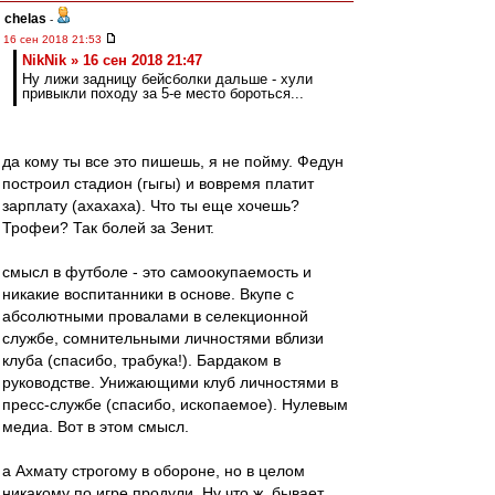
chelas
-
16 сен 2018 21:53
NikNik » 16 сен 2018 21:47
Ну лижи задницу бейсболки дальше - хули
привыкли походу за 5-е место бороться...
да кому ты все это пишешь, я не пойму. Федун
построил стадион (гыгы) и вовремя платит
зарплату (ахахаха). Что ты еще хочешь?
Трофеи? Так болей за Зенит.
смысл в футболе - это самоокупаемость и
никакие воспитанники в основе. Вкупе с
абсолютными провалами в селекционной
службе, сомнительными личностями вблизи
клуба (спасибо, трабука!). Бардаком в
руководстве. Унижающими клуб личностями в
пресс-службе (спасибо, ископаемое). Нулевым
медиа. Вот в этом смысл.
а Ахмату строгому в обороне, но в целом
никакому по игре продули. Ну что ж, бывает.