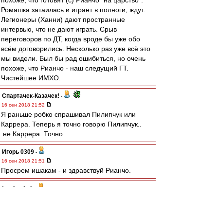
похоже, что готовят (с) Рианчо "на царство".
Ромашка затаилась и играет в полноги, ждут.
Легионеры (Ханни) дают пространные
интервью, что не дают играть. Срыв
переговоров по ДТ, когда вроде бы уже обо
всём договорились. Несколько раз уже всё это
мы видели. Был бы рад ошибиться, но очень
похоже, что Рианчо - наш следущий ГТ.
Чистейшее ИМХО.
Спартачек-Казачек!
-
16 сен 2018 21:52
Я раньше робко спрашивал Пилипчук или
Каррера. Теперь я точно говорю Пилипчук..
.не Каррера. Точно.
Игорь 0309
-
16 сен 2018 21:51
Просрем ишакам - и здравствуй Рианчо.
traubenbah
-
16 сен 2018 21:50
osir » 16 сен 2018 21:29
Ну что там Рианчо готов?