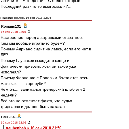
Извините... А когда эти... С болот, которые...
Последний раз что-то выигрывали?...
Редактировалось 16 сен 2018 22:05
Romans131
-
16 сен 2018 22:01
Настроение перед австрияками отвратное.
Кем мы вообще играть-то будем?
Почему Адриано сидит на лавке, если его нет в
ЛЕ?
Почему Глушаков выходит в конце и
фактически привозит, хотя он такое уже
исполнял?
Почему Фернандо с Поповым болтаются весь
матч как ..... в проруби?
Чем бл..... занимался тренерский штаб эти 2
недели?
Всё это не отменяет факта, что судья
тридвараз и должен быть наказан
BM1964
-
16 сен 2018 22:01
traubenbah » 16 сен 2018 21:50