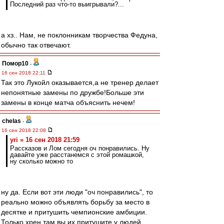
Последний раз что-то выигрывали?...
а хз.. Нам, не поклонникам творчества Федуна,
обычно так отвечают.
Помор10
-
16 сен 2018 22:11
Так это Лукойл оказывается,а не тренер делает
непонятные замены по дружбе!Больше эти
замены в конце матча объяснить нечем!
chelas
-
16 сен 2018 22:08
yri » 16 сен 2018 21:59
Рассказов и Лом сегодня оч понравились. Ну
давайте уже расстанемся с этой ромашкой,
ну сколько можно то
ну да. Если вот эти люди "оч понравились", то
реально можно объявлять борьбу за место в
десятке и притушить чемпионские амбиции.
Только хрен там вы их притушите у людей,