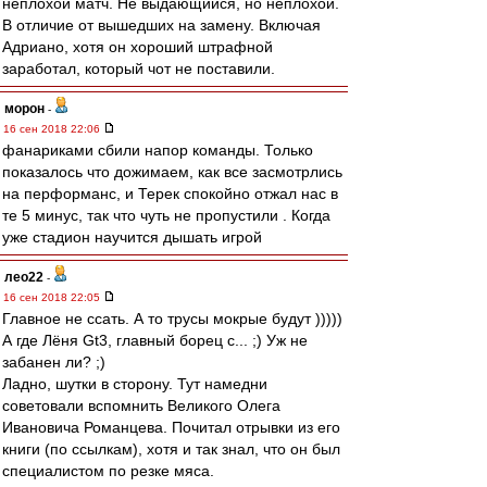
неплохой матч. Не выдающийся, но неплохой.
В отличие от вышедших на замену. Включая
Адриано, хотя он хороший штрафной
заработал, который чот не поставили.
морон
-
16 сен 2018 22:06
фанариками сбили напор команды. Только
показалось что дожимаем, как все засмотрлись
на перформанс, и Терек спокойно отжал нас в
те 5 минус, так что чуть не пропустили . Когда
уже стадион научится дышать игрой
лео22
-
16 сен 2018 22:05
Главное не ссать. А то трусы мокрые будут )))))
А где Лёня Gt3, главный борец с... ;) Уж не
забанен ли? ;)
Ладно, шутки в сторону. Тут намедни
советовали вспомнить Великого Олега
Ивановича Романцева. Почитал отрывки из его
книги (по ссылкам), хотя и так знал, что он был
специалистом по резке мяса.