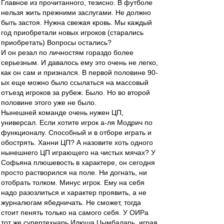
Главное из прочитанного, тезисно. В футболе
нельзя жить прежними заслугами. Не должно
быть застоя. Нужна свежая кровь. Мы каждый
год приобретали новых игроков (старались
приобретать) Вопросы остались?
И он резал по личностям гораздо более
серьезным. И давалось ему это очень не легко,
как он сам и признался. В первой половине 90-
ых еще можно было ссылаться на массовый
отъезд игроков за рубеж. Было. Но во второй
половине этого уже не было.
Нынешней команде очень нужен ЦП,
универсал. Если хотите игрок а-ля Модрич по
функционалу. Способный и в отборе играть и
обострять. Ханни ЦП? А назовите хоть одного
нынешнего ЦП играющего на чистых мячах? У
Софьяна плюшевость в характере, он сегодня
просто растворился на поле. Ни догнать, ни
отобрать толком. Минус игрок. Ему на себя
надо разозлиться и характер проявить, а не
журналюгам ябедничать. Не сможет, тогда
стоит пенять только на самого себя. У ОИРа
тот же супертехнарь Илюша Цымбаларь, играя