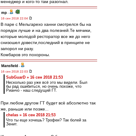
менеджер и кого-то там разогнал.
mp
-
16 сен 2018 22:04
В паре с Мельгарехо ханни смотрелся бы на
порядок лучше и на два полезней.Те мячики,
которые молодой ресторатор все же до него
снизошел довести,последний в принципе не
запорол ни разу.
Комбаров это похороны.
Mansfield
-
16 сен 2018 22:03
SubGuarD » 16 сен 2018 21:53
Несколько раз уже всё это мы видели. Был
бы рад ошибиться, но очень похоже, что
Рианчо - наш следущий ГТ.
При любом другом ГТ будет всё абсолютно так
же, раньше или позже...
chelas » 16 сен 2018 21:53
Что ты еще хочешь? Трофеи? Так болей за
Зенит.