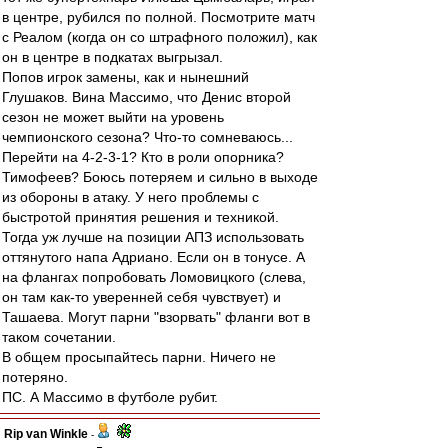
в центре, рубился по полной. Посмотрите матч
с Реалом (когда он со штрафного положил), как
он в центре в подкатах выгрызал.
Попов игрок замены, как и нынешний
Глушаков. Вина Массимо, что Денис второй
сезон не может выйти на уровень
чемпионского сезона? Что-то сомневаюсь...
Перейти на 4-2-3-1? Кто в роли опорника?
Тимофеев? Боюсь потеряем и сильно в выходе
из обороны в атаку. У него проблемы с
быстротой принятия решения и техникой.
Тогда уж лучше на позиции АПЗ использовать
оттянутого напа Адриано. Если он в тонусе. А
на флангах попробовать Ломовицкого (слева,
он там как-то уверенней себя чувствует) и
Ташаева. Могут парни "взорвать" фланги вот в
таком сочетании.
В общем просыпайтесь парни. Ничего не
потеряно.
ПС. А Массимо в футболе рубит.
Rip van Winkle
-