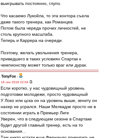
выигрывать постоянно, глупо.
Что касаемо Лукойла, то эта контора съела
даже такого тренера, как Романцев.
Потом была череда прочих личностей, не
столь крупного масштаба.
Теперь и Каррера на очереди.
Поэтому, желать увольнения тренера,
приведшего в таких условиях Спартак к
чемпионству может только враг или дурак.
TonyFox
-
16 сен 2018 22:04
Если коротко, у нас чудовищный уровень
подготовки молодежи, просто чудовищный
У Локо или цска он на уровень выше, зениту он
нахер не усрался. Наши Мелкадзе просто не в
состоянии играть в Премьер Лиге
Уверен, что в следующем сезоне в Спартаке
будет другой главный тренер, есть на то
основания...
Там никто кстати еще Фернандо прикупить не