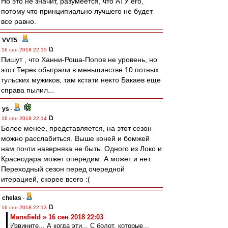
Но это не значит, разумеется, что АТУ его,
потому что принципиально лучшего не будет
все равно.
VVT5
-
16 сен 2018 22:15
Пишут , что Ханни-Роша-Попов не уровень, но
этот Терек обыграли в меньшинстве 10 потных
тульских мужиков, там кстати некто Бакаев еще
справа пылил...
ys
-
16 сен 2018 22:14
Более менее, представляется, на этот сезон
можно расслабиться. Выше коней и бомжей
нам почти наверняка не быть. Одного из Локо и
Краснодара может опередим. А может и нет.
Переходный сезон перед очередной
итерацией, скорее всего :(
chelas
-
16 сен 2018 22:13
Mansfield » 16 сен 2018 22:03
Извините... А когда эти... С болот, которые...