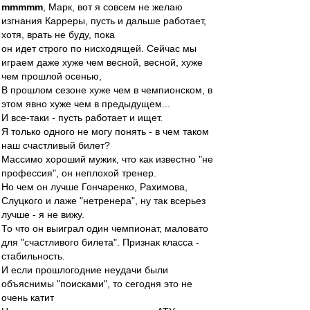
mmmmm
, Марк, вот я совсем не желаю
изгнания Карреры, пусть и дальше работает,
хотя, врать не буду, пока
он идет строго по нисходящей. Сейчас мы
играем даже хуже чем весной, весной, хуже
чем прошлой осенью,
В прошлом сезоне хуже чем в чемпионском, в
этом явно хуже чем в предыдущем...
И все-таки - пусть работает и ищет.
Я только одного не могу понять - в чем таком
наш счастливый билет?
Массимо хороший мужик, что как известно "не
профессия", он неплохой тренер.
Но чем он лучше Гончаренко, Рахимова,
Слуцкого и лаже "нетренера", ну так всерьез
лучше - я не вижу.
То что он выиграл один чемпионат, маловато
для "счастливого билета". Признак класса -
стабильность.
И если прошлогодние неудачи были
объяснимы "поисками", то сегодня это не
очень катит