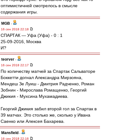
оптимистичней смотрелось в смысле
содержания игры.
MGB
-
16 сен 2018 22:18
СПАРТАК — Уфа (Уфа) - 0 : 1
25-09-2016, Москва
И?
teorver
-
16 сен 2018 22:17
По количеству матчей за Спартак Сальваторе
Боккетти догнал Александра Мирзояна,
Мендеш Зе Луиш - Дмитрия Радченко, Роман
Зобнин - Мирослава Ромащенко, Георгий
Джикия - Мухсина Мухамадиева.
Георгий Джикия забил второй гол за Спартак в
39 матчах. Это столько же, сколько у Ивана
Саенко или Алексея Бахарева.
Mansfield
-
16 сен 2018 22:16