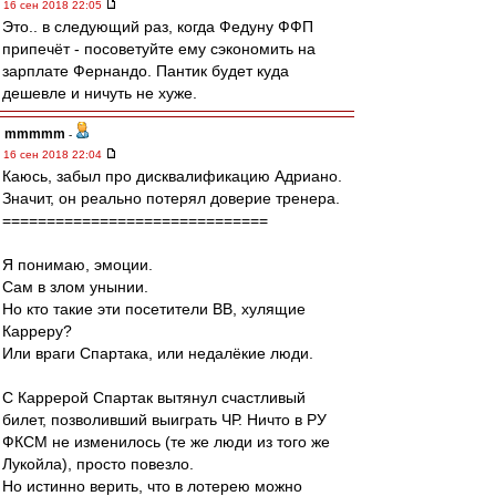
16 сен 2018 22:05
Это.. в следующий раз, когда Федуну ФФП
припечёт - посоветуйте ему сэкономить на
зарплате Фернандо. Пантик будет куда
дешевле и ничуть не хуже.
mmmmm
-
16 сен 2018 22:04
Каюсь, забыл про дисквалификацию Адриано.
Значит, он реально потерял доверие тренера.
==============================
Я понимаю, эмоции.
Сам в злом унынии.
Но кто такие эти посетители ВВ, хулящие
Карреру?
Или враги Спартака, или недалёкие люди.
С Каррерой Спартак вытянул счастливый
билет, позволивший выиграть ЧР. Ничто в РУ
ФКСМ не изменилось (те же люди из того же
Лукойла), просто повезло.
Но истинно верить, что в лотерею можно