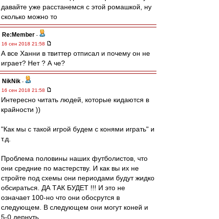
давайте уже расстанемся с этой ромашкой, ну
сколько можно то
Re:Member
-
16 сен 2018 21:58
А все Ханни в твиттер отписал и почему он не
играет? Нет ? А че?
NikNik
-
16 сен 2018 21:58
Интересно читать людей, которые кидаются в
крайности ))
"Как мы с такой игрой будем с конями играть" и
т.д.
Проблема половины наших футболистов, что
они средние по мастерству. И как вы их не
стройте под схемы они периодами будут жидко
обсираться. ДА ТАК БУДЕТ !!! И это не
означает 100-но что они обосрутся в
следующем. В следующем они могут коней и
5-0 дернуть.