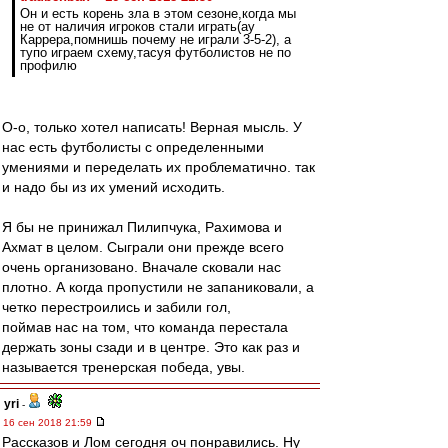
Он и есть корень зла в этом сезоне,когда мы
не от наличия игроков стали играть(ау
Каррера,помнишь почему не играли 3-5-2), а
тупо играем схему,тасуя футболистов не по
профилю
О-о, только хотел написать! Верная мысль. У
нас есть футболисты с определенными
умениями и переделать их проблематично. так
и надо бы из их умений исходить.
Я бы не принижал Пилипчука, Рахимова и
Ахмат в целом. Сыграли они прежде всего
очень организовано. Вначале сковали нас
плотно. А когда пропустили не запаниковали, а
четко перестроились и забили гол,
поймав нас на том, что команда перестала
держать зоны сзади и в центре. Это как раз и
называется тренерская победа, увы.
yri
-
16 сен 2018 21:59
Рассказов и Лом сегодня оч понравились. Ну