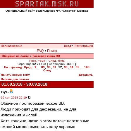
Официальный сайт болельщиков ФК "Спартак" Москва
Полная версия
Вход
•
Регистрация
FAQ
•
Поиск
Общение на сайте
Гостевая книга ВВ
»
Пред. тема
|
След. тема
Страница
92
из
168
[ Сообщений: 8392 ]
На страницу
Пред.
1
...
89
,
90
,
91
,
92
,
93
,
94
,
95
...
168
След.
Начать новую тему
Добавить
Версия для печати
01.09.2018 - 30.09.2018
Byl
-
16 сен 2018 22:19
Обычное постпораженческое ВВ.
Люди приходят для дефекации, не для
изложения мыслей.
Хотя конечно, даже в этом потоке негативных
эмоций можно выловить пару здравых