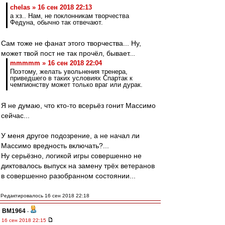
chelas » 16 сен 2018 22:13
а хз.. Нам, не поклонникам творчества
Федуна, обычно так отвечают.
Сам тоже не фанат этого творчества... Ну,
может твой пост не так прочёл, бывает...
mmmmm » 16 сен 2018 22:04
Поэтому, желать увольнения тренера,
приведшего в таких условиях Спартак к
чемпионству может только враг или дурак.
Я не думаю, что кто-то всерьёз гонит Массимо
сейчас...
У меня другое подозрение, а не начал ли
Массимо вредность включать?...
Ну серьёзно, логикой игры совершенно не
диктовалось выпуск на замену трёх ветеранов
в совершенно разобранном состоянии...
Редактировалось 16 сен 2018 22:18
BM1964
-
16 сен 2018 22:15