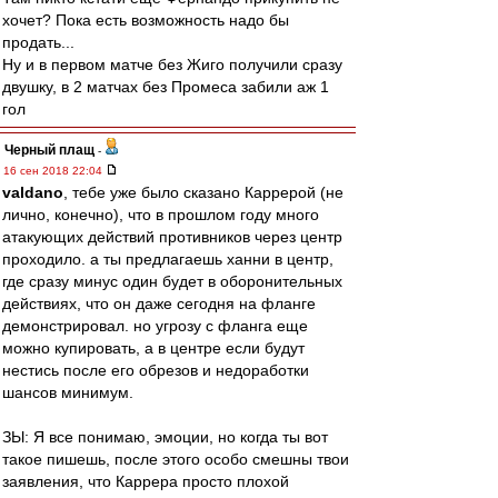
хочет? Пока есть возможность надо бы
продать...
Ну и в первом матче без Жиго получили сразу
двушку, в 2 матчах без Промеса забили аж 1
гол
Черный плащ
-
16 сен 2018 22:04
valdano
, тебе уже было сказано Каррерой (не
лично, конечно), что в прошлом году много
атакующих действий противников через центр
проходило. а ты предлагаешь ханни в центр,
где сразу минус один будет в оборонительных
действиях, что он даже сегодня на фланге
демонстрировал. но угрозу с фланга еще
можно купировать, а в центре если будут
нестись после его обрезов и недоработки
шансов минимум.
ЗЫ: Я все понимаю, эмоции, но когда ты вот
такое пишешь, после этого особо смешны твои
заявления, что Каррера просто плохой