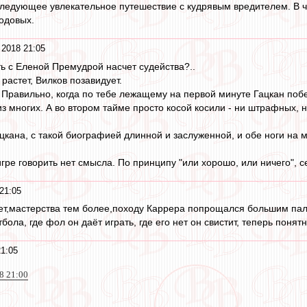
ледующее увлекательное путешествие с кудрявым вредителем. В че
одовых.
 2018 21:05
ть с Еленой Премудрой насчет судейства?..
растет, Вилков позавидует.
 Правильно, когда по тебе лежащему на первой минуте Гацкан побе
из многих. А во втором тайме просто косой косили - ни штрафных, ни
цкана, с такой биографией длинной и заслуженной, и обе ноги на 
гре говорить нет смысла. По принципу "или хорошо, или ничего", се
21:05
ет,мастерства тем более,походу Каррера попрощался большим пал
бола, где фол он даёт играть, где его нет он свистит, теперь пон
21:05
8 21:00