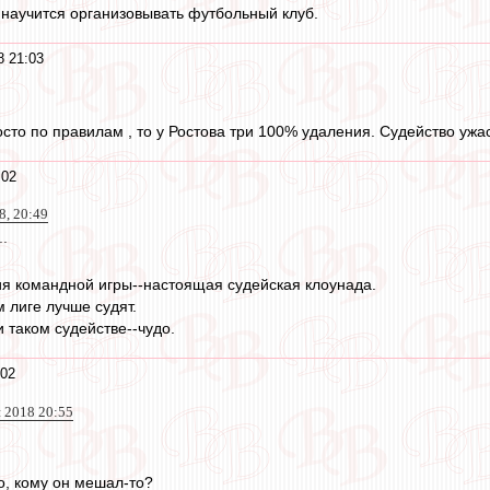
е научится организовывать футбольный клуб.
8 21:03
осто по правилам , то у Ростова три 100% удаления. Судейство ужа
:02
8, 20:49
..
ия командной игры--настоящая судейская клоунада.
 лиге лучше судят.
 таком судействе--чудо.
:02
н 2018 20:55
то, кому он мешал-то?