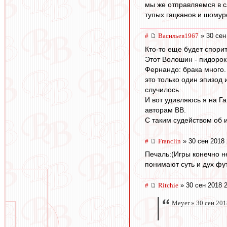
мы же отправляемся в с
тупых гацканов и шомур
#
Васильев1967
» 30 сен
Кто-то еще будет спори
Этот Волошин - пидорок 
Фернандо: брака много.
это только один эпизод 
случилось.
И вот удивляюсь я на Га
авторам ВВ.
С таким судейством об и
#
Franclin
» 30 сен 2018 
Печаль:(Игры конечно н
понимают суть и дух фут
#
Ritchie
» 30 сен 2018 
Meyer » 30 сен 201