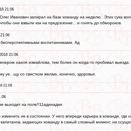
18 21:06
 Олег Иванович запирал на базе команду на неделю.. Этих сука воо
 чтобы они взвыли как на предсезонке... и гонять до обмороков.
 21:06
 бесперспективными воспитанниками. Ад
2018 21:06
енером наиля измайлова, тем более он когда-то пробивал выезда.
у уе...щу со свистком желаю, конечно, здоровья.
8 21:08
1:06
 же выходит на поле!!11адинадин
 изменить не в состоянии. У него впереди карьера в команде, где 
капитанов, кидающих команду в самый сложный момент, ни ссущих