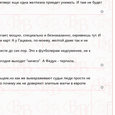
тверг еще одна желтизна приедет унижать. И там не будет
гает, мощно, специально и безнаказанно, окривеешь тут. И
 карт. А у Гацкана, по-моему, желтой даже так и не
месте до сих пор. Это к футболерам недоумение, не к
годня выходит "ничего". А Федун - терпила...
ьцем,но как же вымараживают судьи люди просто не
ятно почему им не доверяют элитные матчи в европе