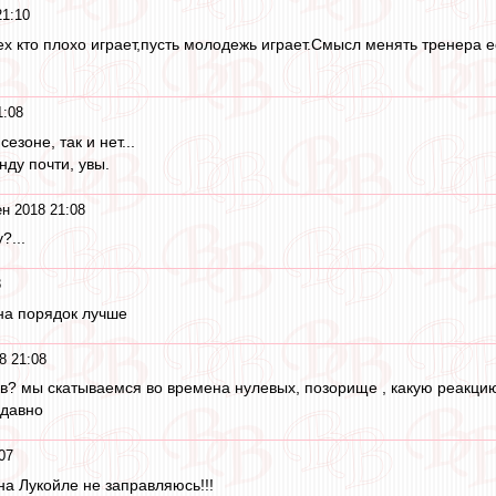
21:10
ех кто плохо играет,пусть молодежь играет.Смысл менять тренера 
1:08
езоне, так и нет...
ду почти, увы.
н 2018 21:08
?...
8
на порядок лучше
8 21:08
ов? мы скатываемся во времена нулевых, позорище , какую реакцию
 давно
07
на Лукойле не заправляюсь!!!