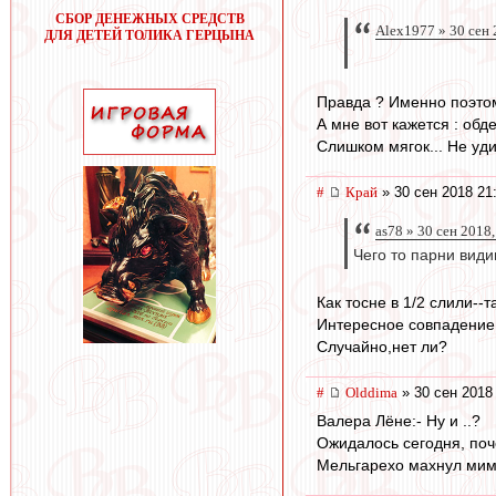
СБОР ДЕНЕЖНЫХ СРЕДСТВ
Alex1977 » 30 сен 
ДЛЯ ДЕТЕЙ ТОЛИКА ГЕРЦЫНА
Правда ? Именно поэтом
А мне вот кажется : обд
Слишком мягок... Не уди
#
Край
» 30 сен 2018 21
as78 » 30 сен 2018,
Чего то парни види
Как тосне в 1/2 слили--
Интересное совпадение:
Случайно,нет ли?
#
Olddima
» 30 сен 2018
Валера Лёне:- Ну и ..?
Ожидалось сегодня, поч
Мельгарехо махнул мимо