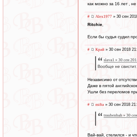
как можно за 16 лет , н
#
Alex1977
» 30 сен 201
Ritchie
,
Если бы судья судил пр
#
Край
» 30 сен 2018 21
slava1 » 30 сен 201
Вообще не свистит.
Независимо от отсутств
Даже в пятой английском
Ушли без переломов при
#
mifta
» 30 сен 2018 21
traubenbah » 30 се
Вай-вай, стелился - и ч