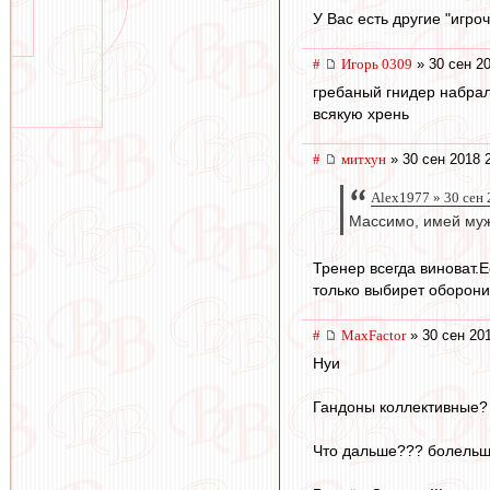
У Вас есть другие "игроч
#
Игорь 0309
» 30 сен 20
гребаный гнидер набрал
всякую хрень
#
митхун
» 30 сен 2018 
Alex1977 » 30 сен 
Массимо, имей муж
Тренер всегда виноват.Е
только выбирет оборони
#
MaxFactor
» 30 сен 20
Нуи
Гандоны коллективные?
Что дальше??? болельщ