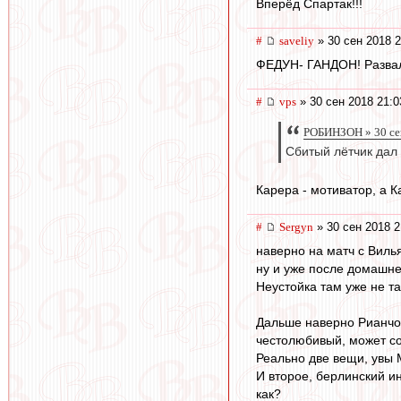
Вперёд Спартак!!!
#
saveliy
» 30 сен 2018 2
ФЕДУН- ГАНДОН! Развал
#
vps
» 30 сен 2018 21:0
РОБИНЗОН » 30 се
Сбитый лётчик дал
Карера - мотиватор, а К
#
Sergyn
» 30 сен 2018 2
наверно на матч с Виль
ну и уже после домашне
Неустойка там уже не т
Дальше наверно Рианчо,
честолюбивый, может со
Реально две вещи, увы 
И второе, берлинский ин
как?