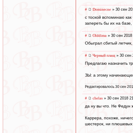
#
Dominecne
» 30 сен 20
с тоской вспоминаю как
запереть бы их на базе,
#
Olddima
» 30 сен 2018
Обыграл сбитый летчик,
#
Черный плащ
» 30 сен 
Предлагаю назначить тр
ЗЫ: а этому начинающем
Редактировалось 30 сен 201
#
chelas
» 30 сен 2018 2
да ну вы что. Не Федун
Каррера, похоже, ничего
шестерок, ни плюшевых 