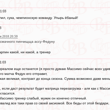
1:03
ил, сука, чемпионскую команду. Упырь ёбаный!
3
н 2018 20:59
 смачного пинчищща ассу-Федуну
арпин какой, ни какой, а тренер
1:03
яреалом еще останется (я просто думаю Массимо сейчас всех удивит
го матча Федун его отправит,
акая великая, контракт до конца сезона. Сумма возможно даже мен
 если даст результат будет матрица перезагрузка - аля как с Масс
гласится.
Массимо тренер слабый, мужик он конечно отличный.
валид все таки прав со своей аксиомой. Все беды от этой бездари, 