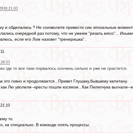
2018 21:03
у и обделались ? Не соизволите привести сии эпохальные момент
елались очередной раз потому, что не умеем "резать мясо"... Иными
влюсь, если его Лом назовет "тренеришка"..
:11
 20:55
мо где то все таки порвалось ооочень сильно и уже не срастется.
так это говно и продолжается...Привет Глушаку,бывшему капитану.
как Лю уволили--кресты пошли косяком...Как Пилипчука выгнали--к
 21:10
ему то.
, ка специально. В команде опять процессы.