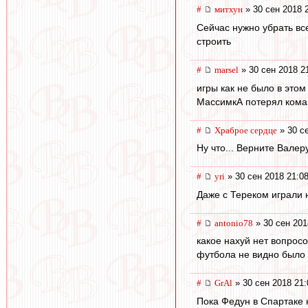
#
митхун
» 30 сен 2018 
Сейчас нужно убрать вс
строить
#
marsel
» 30 сен 2018 2
игры как не было в этом с
МассимкА потерял коман
#
Храброе сердце
» 30 се
Ну что... Верните Валеру
#
yri
» 30 сен 2018 21:0
Даже с Тереком играли 
#
antonio78
» 30 сен 201
какое нахуй нет вопрос
футбола не видно было
#
GrAl
» 30 сен 2018 21:
Пока Федун в Спартаке 