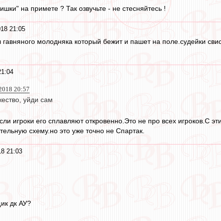
ишки" на примете ? Так озвучьте - не стесняйтесь !
18 21:05
 гавняного молодняка который бежит и пашет на поле.судейки свист
21:04
2018 20:57
ество, уйди сам
сли игроки его сплавляют откровенно.Это не про всех игроков.С эт
тельную схему.но это уже точно не Спартак.
18 21:03
ик дк АУ?