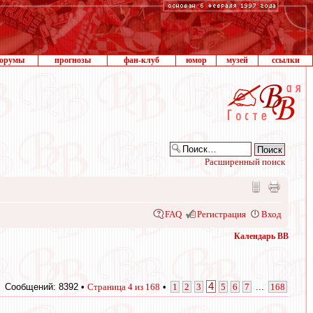
орумы
прогнозы
фан-клуб
юмор
музей
ссылки
Расширенный поиск
FAQ
Регистрация
Вход
Календарь ВВ
4
Сообщений: 8392 •
Страница
4
из
168
•
1
2
3
5
6
7
...
168