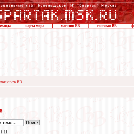
оманда
карта мира
магазин ВВ
гостевая ВВ
ф
вая книга ВВ
18
1:11