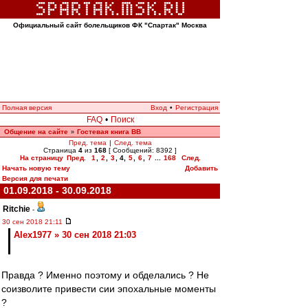
Официальный сайт болельщиков ФК "Спартак" Москва
Полная версия
Вход
•
Регистрация
FAQ
•
Поиск
Общение на сайте
Гостевая книга ВВ
»
Пред. тема
|
След. тема
Страница
4
из
168
[ Сообщений: 8392 ]
На страницу
Пред.
1
,
2
,
3
,
4
,
5
,
6
,
7
...
168
След.
Начать новую тему
Добавить
Версия для печати
01.09.2018 - 30.09.2018
Ritchie
-
30 сен 2018 21:11
Alex1977 » 30 сен 2018 21:03
Правда ? Именно поэтому и обделались ? Не
соизволите привести сии эпохальные моменты
?