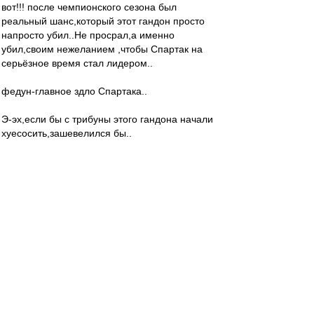
вот!!! после чемпионского сезона был
реальный шанс,который этот гандон просто
напросто убил..Не просрал,а именно
убил,своим нежеланием ,чтобы Спартак на
серьёзное время стал лидером..
федун-главное здло Спартака..
Э-эх,если бы с трибуны этого гандона начали
хуесосить,зашевелился бы..
jacha
-
30 сен 2018 21:00
Да мля,всё как-то очень хреново...Но что
делать,болеем дальше...ВПЕРЁД СПАРТАК!!!
РОБИНЗОН
-
30 сен 2018 20:59
Сбитый лётчик дал смачного пинчищща ассу-
Федуну.
DM1979
-
30 сен 2018 20:59