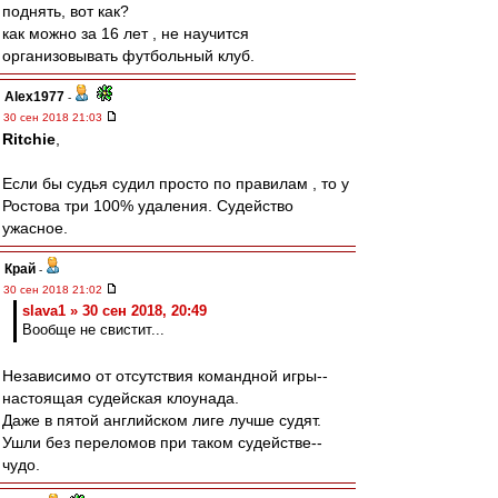
поднять, вот как?
как можно за 16 лет , не научится
организовывать футбольный клуб.
Alex1977
-
30 сен 2018 21:03
Ritchie
,
Если бы судья судил просто по правилам , то у
Ростова три 100% удаления. Судейство
ужасное.
Край
-
30 сен 2018 21:02
slava1 » 30 сен 2018, 20:49
Вообще не свистит...
Независимо от отсутствия командной игры--
настоящая судейская клоунада.
Даже в пятой английском лиге лучше судят.
Ушли без переломов при таком судействе--
чудо.