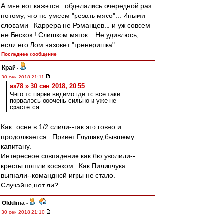
А мне вот кажется : обделались очередной раз
потому, что не умеем "резать мясо"... Иными
словами : Каррера не Романцев... и уж совсем
не Бесков ! Слишком мягок... Не удивлюсь,
если его Лом назовет "тренеришка"..
Последнее сообщение
Край
-
30 сен 2018 21:11
as78 » 30 сен 2018, 20:55
Чего то парни видимо где то все таки
порвалось ооочень сильно и уже не
срастется.
Как тосне в 1/2 слили--так это говно и
продолжается...Привет Глушаку,бывшему
капитану.
Интересное совпадение:как Лю уволили--
кресты пошли косяком...Как Пилипчука
выгнали--командной игры не стало.
Случайно,нет ли?
Olddima
-
30 сен 2018 21:10