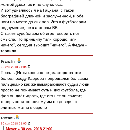
желтой даже так и не случилось.
И вот удивляюсь я на Гацкана, с такой
биографией длинной и заслуженной, и обе
ноги на месте до сих пор. Это к футболерам
недоумение, не к авторам ВВ.
С таким судейством об игре говорить нет
смысла. По принципу "или хорошо, или
ничего", сегодня выходит "ничего". А Федун -
терпила...
Franclin
-
30 сен 2018 21:05
Печаль:(Игры конечно нет,мастерства тем
более,походу Каррера попрощался большим
пальцем,но как же вымараживают судьи люди
просто не понимают суть и дух футбола, где
фол он даёт играть, где его нет он свистит,
теперь понятно почему им не доверяют
элитные матчи в европе
Ritchie
-
30 сен 2018 21:05
Meyer » 30 сен 2018 21:00