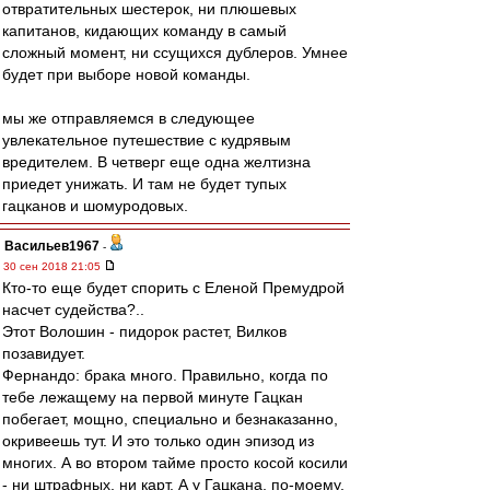
отвратительных шестерок, ни плюшевых
капитанов, кидающих команду в самый
сложный момент, ни ссущихся дублеров. Умнее
будет при выборе новой команды.
мы же отправляемся в следующее
увлекательное путешествие с кудрявым
вредителем. В четверг еще одна желтизна
приедет унижать. И там не будет тупых
гацканов и шомуродовых.
Васильев1967
-
30 сен 2018 21:05
Кто-то еще будет спорить с Еленой Премудрой
насчет судейства?..
Этот Волошин - пидорок растет, Вилков
позавидует.
Фернандо: брака много. Правильно, когда по
тебе лежащему на первой минуте Гацкан
побегает, мощно, специально и безнаказанно,
окривеешь тут. И это только один эпизод из
многих. А во втором тайме просто косой косили
- ни штрафных, ни карт. А у Гацкана, по-моему,