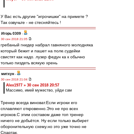
У Вас есть другие "игрочишки" на примете ?
Так озвучьте - не стесняйтесь !
Игорь 0309
-
30 сен 2018 21:05
гребаный гнидер набрал гавняного молодняка
который бежит и пашет на поле.судейки
свистят как надо. лузер федун ка к обычно
только пиздеть всякую хрень
митхун
-
30 сен 2018 21:04
Alex1977 » 30 сен 2018 20:57
Массимо, имей мужество, уйди сам
Тренер всегда виноват.Если игроки его
сплавляют откровенно.Это не про всех
игроков.С этим составом даже топ тренер
ничего не добьётся. Ну если только выбирет
оборонительную схему.но это уже точно не
Спартак.