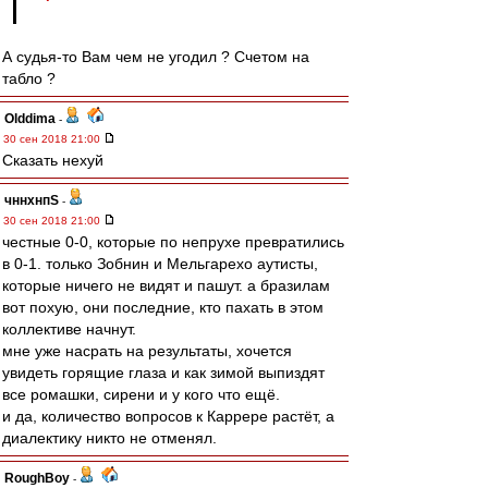
А судья-то Вам чем не угодил ? Счетом на
табло ?
Olddima
-
30 сен 2018 21:00
Сказать нехуй
чннхнпS
-
30 сен 2018 21:00
честные 0-0, которые по непрухе превратились
в 0-1. только Зобнин и Мельгарехо аутисты,
которые ничего не видят и пашут. а бразилам
вот похую, они последние, кто пахать в этом
коллективе начнут.
мне уже насрать на результаты, хочется
увидеть горящие глаза и как зимой выпиздят
все ромашки, сирени и у кого что ещё.
и да, количество вопросов к Каррере растёт, а
диалектику никто не отменял.
RoughBoy
-