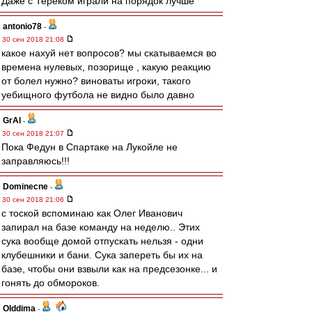
Даже с Тереком играли на порядок лучше
antonio78
-
30 сен 2018 21:08
какое нахуй нет вопросов? мы скатываемся во
времена нулевых, позорище , какую реакцию
от болел нужно? виноваты игроки, такого
уебищного футбола не видно было давно
GrAl
-
30 сен 2018 21:07
Пока Федун в Спартаке на Лукойле не
заправляюсь!!!
Dominecne
-
30 сен 2018 21:06
с тоской вспоминаю как Олег Иванович
запирал на базе команду на неделю.. Этих
сука вообще домой отпускать нельзя - одни
клубешники и бани. Сука запереть бы их на
базе, чтобы они взвыли как на предсезонке... и
гонять до обмороков.
Olddima
-