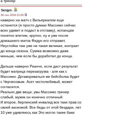
а тренер
Sergyn
-
30 сен 2018 21:03
наверно на матч с Вильяреалом еще
останется (я просто думаю Массимо сейчас
всех удивит и подаст в отставку), испанцам
понятно влетим, крупно, ну и уже после
домашнего матча Федун его отправит,
Неустойка там уже не такая великая, контракт
до конца сезона. Сумма возможно даже
меньше, чем если бы доработал до конца.
Дальше наверно Рианчо, если даст результат
будет матрица перезагрузка - аля как с
Массимо. Догавориваться же бейсболка будет
с Черчесовым. Асет честолюбивый, может
согласится.
Реально две вещи, увы Массимо тренер
слабый, мужик он конечно отличный.
И второе, берлинский инвалид все таки прав со
своей аксиомой. Все беды от этой бездари, лет
10 уже удивляюсь как Это могло такие баки