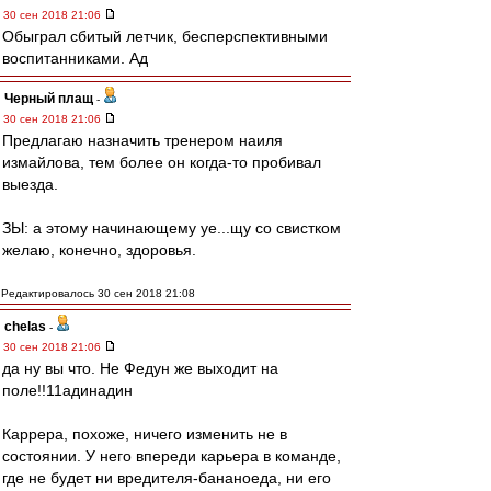
30 сен 2018 21:06
Обыграл сбитый летчик, бесперспективными
воспитанниками. Ад
Черный плащ
-
30 сен 2018 21:06
Предлагаю назначить тренером наиля
измайлова, тем более он когда-то пробивал
выезда.
ЗЫ: а этому начинающему уе...щу со свистком
желаю, конечно, здоровья.
Редактировалось 30 сен 2018 21:08
chelas
-
30 сен 2018 21:06
да ну вы что. Не Федун же выходит на
поле!!11адинадин
Каррера, похоже, ничего изменить не в
состоянии. У него впереди карьера в команде,
где не будет ни вредителя-бананоеда, ни его