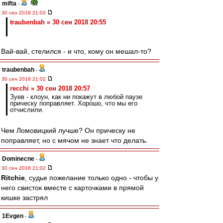
mifta
-
30 сен 2018 21:02
traubenbah » 30 сен 2018 20:55
Вай-вай, стелился - и что, кому он мешал-то?
traubenbah
-
30 сен 2018 21:02
recchi » 30 сен 2018 20:57
Зуев - клоун, как ни покажут в любой паузе
прическу поправляет. Хорошо, что мы его
отчислили.
Чем Ломовицкий лучше? Он прическу не
поправляет, но с мячом не знает что делать.
Dominecne
-
30 сен 2018 21:02
Ritchie
, судье пожелание только одно - чтобы у
него свисток вместе с карточками в прямой
кишке застрял
1Evgen
-