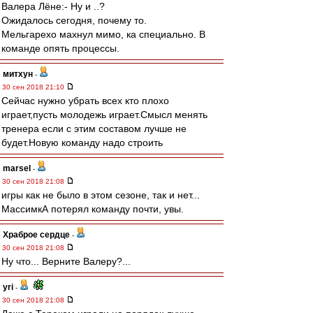
Валера Лёне:- Ну и ..?
Ожидалось сегодня, почему то.
Мельгарехо махнул мимо, ка специально. В
команде опять процессы.
митхун
-
30 сен 2018 21:10
Сейчас нужно убрать всех кто плохо
играет,пусть молодежь играет.Смысл менять
тренера если с этим составом лучше не
будет.Новую команду надо строить
marsel
-
30 сен 2018 21:08
игры как не было в этом сезоне, так и нет...
МассимкА потерял команду почти, увы.
Храброе сердце
-
30 сен 2018 21:08
Ну что... Верните Валеру?...
yri
-
30 сен 2018 21:08