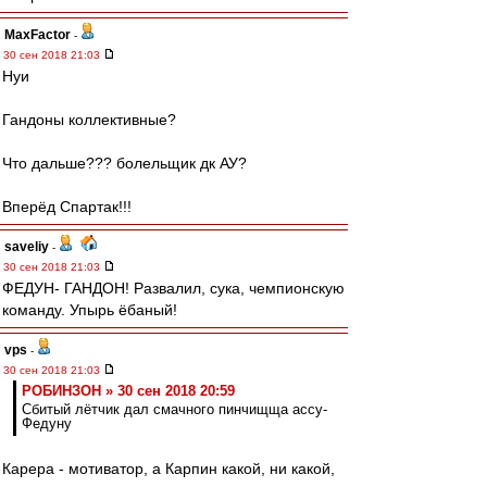
MaxFactor
-
30 сен 2018 21:03
Нуи
Гандоны коллективные?
Что дальше??? болельщик дк АУ?
Вперёд Спартак!!!
saveliy
-
30 сен 2018 21:03
ФЕДУН- ГАНДОН! Развалил, сука, чемпионскую
команду. Упырь ёбаный!
vps
-
30 сен 2018 21:03
РОБИНЗОН » 30 сен 2018 20:59
Сбитый лётчик дал смачного пинчищща ассу-
Федуну
Карера - мотиватор, а Карпин какой, ни какой,