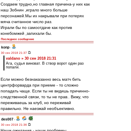
Cоздаем трудно,но главная причина-у них как
наш Зобнин ,играло много больше
персонажей.Мы их накрывали при потерях
мяча считанное число раз.
Играли бы по самоотдаче как против
конебомжей ,запихали бы.
Последнее сообщение
konp
-
30 сен 2018 21:37
valdano » 30 сен 2018 21:31
Ага, судья виноват. В створ ворот один раз
попали.
Если можно безнаказанно весь матч бить
центрфорварда при приеме - то сложно
попадать чаще. Если ты не видишь причинно-
следственной связи, то ты не прав.. Вижу, что
переживаешь за клуб, но переживай
правильно. Не наезжай необъективно.
des007
-
30 сен 2018 21:36
Наши ожидания - наши проблемы.