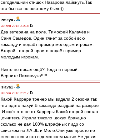
сегодняшний стишок Назарова лайкнуть.Так
что бы все по честному было))
zmeya
-
30 сен 2018 21:18
Два ветерана на поле. Тимофей Калачёв и
Саня Самедов. Один тянет за собой всю
команду и подаёт пример молодым игрокам.
Второй...второй просто подаёт пример
молодым игрокам.
Никто не писал ещё? Тогда я первый:
Верните Пилипчука!!!!!
slava1
-
30 сен 2018 21:17
Какой Каррера тренер мы видели 2 сезона,так
что идите нахуй.В команде раздрай на раздрае
.И идёт это не от Карреры.Какой второй состав
,очнитесь.Играли тяжело ,дохуя брака,но
сколько не дал 100% штрафных пидр со
свистком на ЛА ЗЕ и Меле.Они уже просто не
стесняются и это в домашнем матче.Не давая