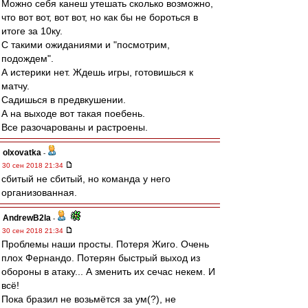
Можно себя канеш утешать сколько возможно,
что вот вот, вот вот, но как бы не бороться в
итоге за 10ку.
С такими ожиданиями и "посмотрим,
подождем".
А истерики нет. Ждешь игры, готовишься к
матчу.
Садишься в предвкушении.
А на выходе вот такая поебень.
Все разочарованы и растроены.
olxovatka
-
30 сен 2018 21:34
сбитый не сбитый, но команда у него
организованная.
AndrewB2la
-
30 сен 2018 21:34
Проблемы наши просты. Потеря Жиго. Очень
плох Фернандо. Потерян быстрый выход из
обороны в атаку... А зменить их сечас некем. И
всё!
Пока бразил не возьмётся за ум(?), не