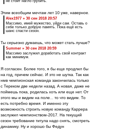
не стоит нагло грубить.
Этим всеобщим мечтам лет 10 уже, наверное.
Alex1977 » 30 сен 2018 20:57
Массимо, имей мужество, уйди сам. Оставь о
себе только добрую память. Пока ещё есть
шанс спасти сезон.
Ты серьезно думаешь, что может стать лучше?
Summer » 30 сен 2018 20:59
Массимо заслужил доработать свой контракт
как минимум.
Я согласен. Более того, я бы еще продлил бы
на год, причем сейчас. И это не шутка. Так как
нмв чемпионская команда закончилась только
с Тереком две недели назад. А новая, даже не
поймешь пока, родилась хоть или еще нет. От
этого мы и видим на поле... то что видим. То
есть потребно время. И именно эту
возможность строить новую команду Каррера
заслужил чемпионством-2017. На текущий
сезон требование титула надо снять, смотреть
динамику. Ну и хорошо бы Федун