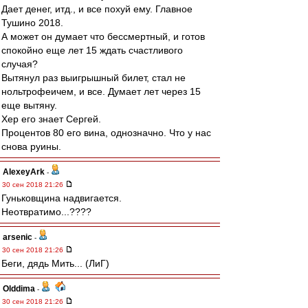
Дает денег, итд., и все похуй ему. Главное
Тушино 2018.
А может он думает что бессмертный, и готов
спокойно еще лет 15 ждать счастливого
случая?
Вытянул раз выигрышный билет, стал не
нольтрофеичем, и все. Думает лет через 15
еще вытяну.
Хер его знает Сергей.
Процентов 80 его вина, однозначно. Что у нас
снова руины.
AlexeyArk
-
30 сен 2018 21:26
Гуньковщина надвигается.
Неотвратимо...????
arsenic
-
30 сен 2018 21:26
Беги, дядь Мить... (ЛиГ)
Olddima
-
30 сен 2018 21:26