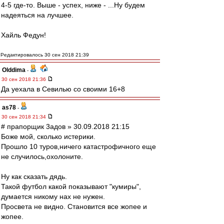
4-5 где-то. Выше - успех, ниже - ...Ну будем
надеяться на лучшее.
Хайль Федун!
Редактировалось 30 сен 2018 21:39
Olddima
-
30 сен 2018 21:36
Да уехала в Севилью со своими 16+8
as78
-
30 сен 2018 21:34
# прапорщик 3адoв » 30.09.2018 21:15
Боже мой, сколько истерики.
Прошло 10 туров,ничего катастрофичного еще
не случилось,охолоните.
Ну как сказать дядь.
Такой футбол какой показывают "кумиры",
думается никому нах не нужен.
Просвета не видно. Становится все жопее и
жопее.