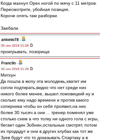
Когда махнул Орех ногой по мячу с 11 метров.
Пересмотрите, убойная позиция.
Короче опять там разборки.
Заебали.
antonio78
-
30 сен 2018 21:26
проигрывать. позорище
Franclin
-
30 сен 2018 21:26
Митхун
Да пошла в жопу эта молодежь,хватит им
сопли подтирать,видно что нет среди них
никого более менее, вышел ломовицкий ну и
сколько ему надо времени и против какого
соперника чтобы он себя проявил,на них
более 30 тысяч а они ... тренер поменял уже
столько схем а что толку ни одного гола с игры,
бегает один Зобнин,остальные смотрят, потом
их продадут и они в других клубах как тот же
Зуев будут что то доказывать Спартаку а в