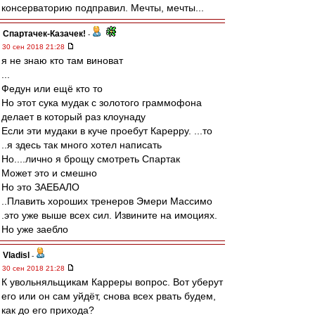
консерваторию подправил. Мечты, мечты...
Спартачек-Казачек!
-
30 сен 2018 21:28
я не знаю кто там виноват
...
Федун или ещё кто то
Но этот сука мудак с золотого граммофона
делает в который раз клоунаду
Если эти мудаки в куче проебут Карерру. ...то
..я здесь так много хотел написать
Но....лично я брощу смотреть Спартак
Может это и смешно
Но это ЗАЕБАЛО
..Плавить хороших тренеров Эмери Массимо
.это уже выше всех сил. Извините на имоциях.
Но уже заебло
Vladisl
-
30 сен 2018 21:28
К увольняльщикам Карреры вопрос. Вот уберут
его или он сам уйдёт, снова всех рвать будем,
как до его прихода?