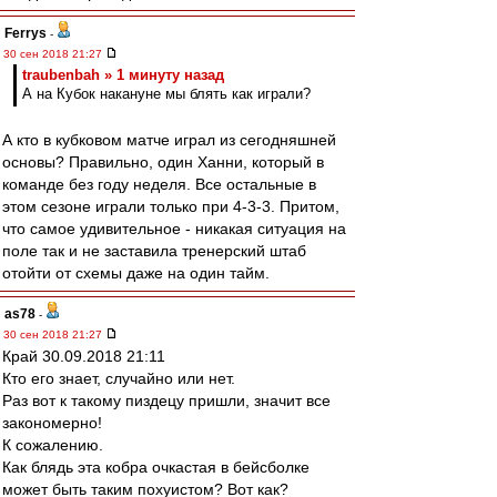
Ferrys
-
30 сен 2018 21:27
traubenbah » 1 минуту назад
А на Кубок накануне мы блять как играли?
А кто в кубковом матче играл из сегодняшней
основы? Правильно, один Ханни, который в
команде без году неделя. Все остальные в
этом сезоне играли только при 4-3-3. Притом,
что самое удивительное - никакая ситуация на
поле так и не заставила тренерский штаб
отойти от схемы даже на один тайм.
as78
-
30 сен 2018 21:27
Край 30.09.2018 21:11
Кто его знает, случайно или нет.
Раз вот к такому пиздецу пришли, значит все
закономерно!
К сожалению.
Как блядь эта кобра очкастая в бейсболке
может быть таким похуистом? Вот как?