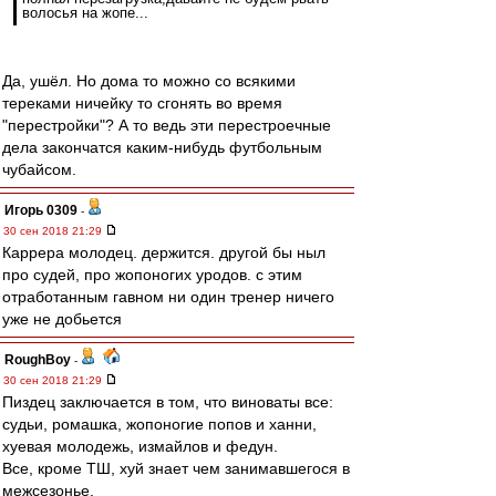
волосья на жопе...
Да, ушёл. Но дома то можно со всякими
тереками ничейку то сгонять во время
"перестройки"? А то ведь эти перестроечные
дела закончатся каким-нибудь футбольным
чубайсом.
Игорь 0309
-
30 сен 2018 21:29
Каррера молодец. держится. другой бы ныл
про судей, про жопоногих уродов. с этим
отработанным гавном ни один тренер ничего
уже не добьется
RoughBoy
-
30 сен 2018 21:29
Пиздец заключается в том, что виноваты все:
судьи, ромашка, жопоногие попов и ханни,
хуевая молодежь, измайлов и федун.
Все, кроме ТШ, хуй знает чем занимавшегося в
межсезонье.