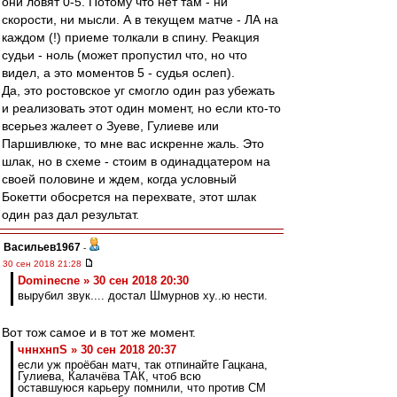
они ловят 0-5. Потому что нет там - ни
скорости, ни мысли. А в текущем матче - ЛА на
каждом (!) приеме толкали в спину. Реакция
судьи - ноль (может пропустил что, но что
видел, а это моментов 5 - судья ослеп).
Да, это ростовское уг смогло один раз убежать
и реализовать этот один момент, но если кто-то
всерьез жалеет о Зуеве, Гулиеве или
Паршивлюке, то мне вас искренне жаль. Это
шлак, но в схеме - стоим в одинадцатером на
своей половине и ждем, когда условный
Бокетти обосрется на перехвате, этот шлак
один раз дал результат.
Васильев1967
-
30 сен 2018 21:28
Dominecne » 30 сен 2018 20:30
вырубил звук.... достал Шмурнов ху..ю нести.
Вот тож самое и в тот же момент.
чннхнпS » 30 сен 2018 20:37
если уж проёбан матч, так отпинайте Гацкана,
Гулиева, Калачёва ТАК, чтоб всю
оставшуюся карьеру помнили, что против СМ