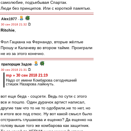
самолюбие, подъебывая Спартак.
Люди без принципов. Или с короткой памятью.
Alex1977
-
30 сен 2018 21:32
Ritchie
,
Фол Гацкана на Фернандо, вторые жёлтые
Прошу и Калачеву во втором тайме. Проиграли
не из за этого конечно.
прапорщик 3адoв
-
30 сен 2018 21:31
mp » 30 сен 2018 21:19
Надо от имени Комбарова сегодняшний
стишок Назарова лайкнуть.
вот еще беда - соцсети. Ведь по сути с этого
все и пошло. Один дурачок артист написал,
другие там что то не то одобрили,не то нет, но
в итоге все под откос. Ну вот какой смысл было
отстранять глушакова и ещенко? Да ещенко на
голову выше того же комбарова как защитник.