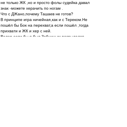
не только ЖК ,но и просто фолы судейка давал
знак -можете херачить по ногам .
Что с ДЖано,почему Ташаев не готов?
В принципе игра ничейная,как и с Тереком.Не
пошёл бы Бок на перехват,а если пошёл ,тогда
прихвати и ЖК и хер с ней.
Валер,если бы я был Зобниным,разрыдался
бы в раздевалке.
NikNik
-
30 сен 2018 21:16
Пока дятел в бейсболке вешает на всю страну
про то как "корабли будут бороздить" - при этом
НИХУЯ не наладив работу с болельщиками,
работу сайта, продажей атрибутики,
прессаташе, не говоря про трансферы и
продажей балласта, который сука у нас до сих
пор играет. Работой с судьями - хотя бы
заикаться БЛЯТЬ !!! Что так нельзя, образать
внимание..
Ведь блять нас так судят !!! ВСЕГДА... Вон
пидарам пеналь поставили в их ворота нет.. 3