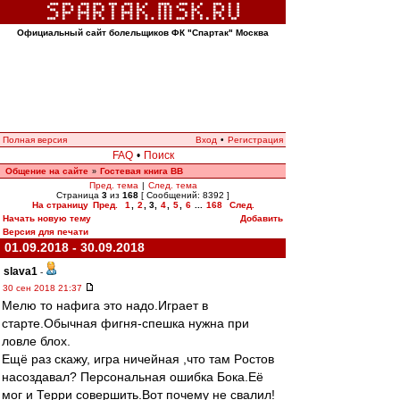
Официальный сайт болельщиков ФК "Спартак" Москва
Полная версия
Вход
•
Регистрация
FAQ
•
Поиск
Общение на сайте
Гостевая книга ВВ
»
Пред. тема
|
След. тема
Страница
3
из
168
[ Сообщений: 8392 ]
На страницу
Пред.
1
,
2
,
3
,
4
,
5
,
6
...
168
След.
Начать новую тему
Добавить
Версия для печати
01.09.2018 - 30.09.2018
slava1
-
30 сен 2018 21:37
Мелю то нафига это надо.Играет в
старте.Обычная фигня-спешка нужна при
ловле блох.
Ещё раз скажу, игра ничейная ,что там Рoстов
насоздaвал? Персональная ошибка Бока.Её
мог и Терри совершить.Вот почему не свалил!