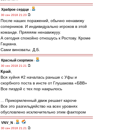
Храброе сердце
-
30 сен 2018 21:23
После наших поражений, обычно ненавижу
соперников. И индивидуально игроков в этой
команде. Пряяяям ненавижууу.
А сегодня спокойно отношусь к Ростову. Кроме
Гацкана.
Сами виноваты. Д.Б.
Красный скорпион
-
30 сен 2018 21:21
Край
,
Вся хуйня #2 началась раньше с Уфы и
скорбного поста в инсте от Глушакова «БВВ»
Все пиздой с тех пор накрылось
... Прикормленный движ решает кароче
Все это разгильдяйство на всех уровнях
обусловлено исключительно этим фактором
VNV_N
-
30 сен 2018 21:21