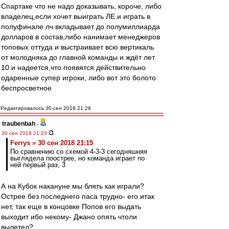
Спартаке что не надо доказывать, короче, либо
владелец,если хочет выиграть ЛЕ и играть в
полуфинале лч вкладывает до полумиллиарда
долларов в состав,либо нанимает менеджеров
топовых оттуда и выстраивает всю вертикаль
от молодняка до главной команды и ждёт лет
10 и надеется,что появятся действительно
одаренные супер игроки, либо вот это болото
беспросветное
Редактировалось 30 сен 2018 21:28
traubenbah
-
30 сен 2018 21:23
Ferrys » 30 сен 2018 21:15
По сравнению со схемой 4-3-3 сегодняшняя
выглядела поострее, но команда играет по
ней первый раз, 3
А на Кубок накануне мы блять как играли?
Острее без последнего паса трудно- его итак
нет, так еще в концовке Попов его выдать
выходит ибо некому- Джано опять чтоли
вылетел?