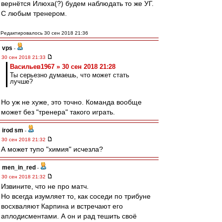
вернётся Илюха(?) будем наблюдать то же УГ.
С любым тренером.
Редактировалось 30 сен 2018 21:36
vps
-
30 сен 2018 21:33
Васильев1967 » 30 сен 2018 21:28
Ты серьезно думаешь, что может стать
лучше?
Но уж не хуже, это точно. Команда вообще
может без "тренера" такого играть.
irod sm
-
30 сен 2018 21:32
А может тупо "химия" исчезла?
men_in_red
-
30 сен 2018 21:32
Извините, что не про матч.
Но всегда изумляет то, как соседи по трибуне
восхваляют Карпина и встречают его
аплодисментами. А он и рад тешить своё