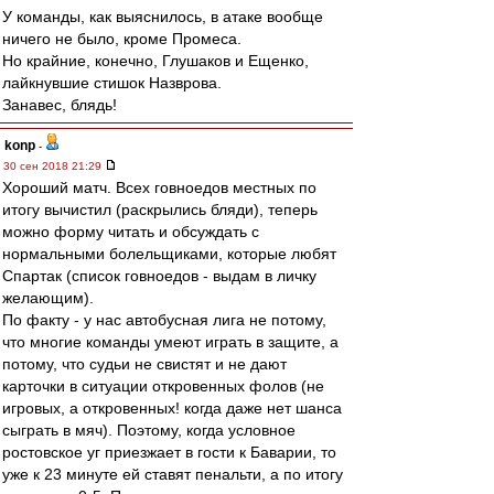
У команды, как выяснилось, в атаке вообще
ничего не было, кроме Промеса.
Но крайние, конечно, Глушаков и Ещенко,
лайкнувшие стишок Назврова.
Занавес, блядь!
konp
-
30 сен 2018 21:29
Хороший матч. Всех говноедов местных по
итогу вычистил (раскрылись бляди), теперь
можно форму читать и обсуждать с
нормальными болельщиками, которые любят
Спартак (список говноедов - выдам в личку
желающим).
По факту - у нас автобусная лига не потому,
что многие команды умеют играть в защите, а
потому, что судьи не свистят и не дают
карточки в ситуации откровенных фолов (не
игровых, а откровенных! когда даже нет шанса
сыграть в мяч). Поэтому, когда условное
ростовское уг приезжает в гости к Баварии, то
уже к 23 минуте ей ставят пенальти, а по итогу