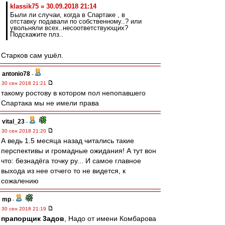
klassik75 » 30.09.2018 21:14
Были ли случаи, когда в Спартаке , в
отставку подавали по собственному..? или
увольняли всех..несоответствующих?
Подскажите плз..
Старков сам ушёл.
antonio78
-
30 сен 2018 21:21
такому ростову в котором пол непопавшего
Спартака мы не имели права
vital_23
-
30 сен 2018 21:20
А ведь 1.5 месяца назад читались такие
перспективы и громадные ожидания! А тут вон
что: безнадёга точку ру... И самое главное
выхода из нее отчего то не видется, к
сожалению
mp
-
30 сен 2018 21:19
прапорщик 3адoв
, Надо от имени Комбарова