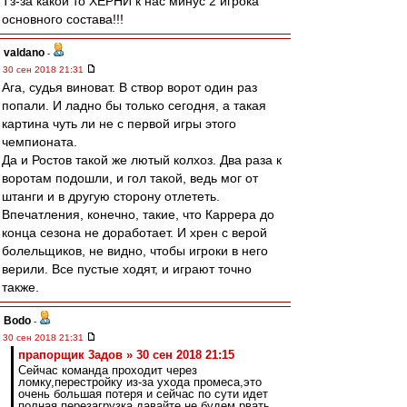
Тз-за какой то ХЕРНИ к нас минус 2 игрока
основного состава!!!
valdano
-
30 сен 2018 21:31
Ага, судья виноват. В створ ворот один раз
попали. И ладно бы только сегодня, а такая
картина чуть ли не с первой игры этого
чемпионата.
Да и Ростов такой же лютый колхоз. Два раза к
воротам подошли, и гол такой, ведь мог от
штанги и в другую сторону отлететь.
Впечатления, конечно, такие, что Каррера до
конца сезона не доработает. И хрен с верой
болельщиков, не видно, чтобы игроки в него
верили. Все пустые ходят, и играют точно
также.
Bodo
-
30 сен 2018 21:31
прапорщик 3адoв » 30 сен 2018 21:15
Сейчас команда проходит через
ломку,перестройку из-за ухода промеса,это
очень большая потеря и сейчас по сути идет
полная перезагрузка,давайте не будем рвать