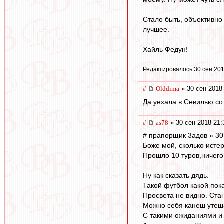
Стало быть, объективно
лучшее.
Хайль Федун!
Редактировалось 30 сен 201
#
Olddima
» 30 сен 2018
Да уехала в Севилью со
#
as78
» 30 сен 2018 21:
# прапорщик 3адoв » 30
Боже мой, сколько истер
Прошло 10 туров,ничего
Ну как сказать дядь.
Такой футбол какой пок
Просвета не видно. Ста
Можно себя канеш утешать
С такими ожиданиями и