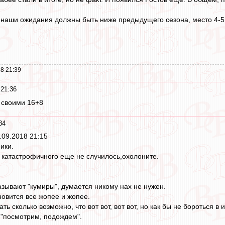
 наши ожидания должны быть ниже предыдущего сезона, место 4-5 гд
8 21:39
 21:36
 своими 16+8
34
.09.2018 21:15
ики.
 катастрофичного еще не случилось,охолоните.
азывают "кумиры", думается никому нах не нужен.
новится все жопее и жопее.
 сколько возможно, что вот вот, вот вот, но как бы не бороться в и
 "посмотрим, подождем".