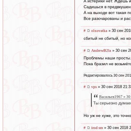
А истерики нет. Ждешь и
Садишься в предвкушен
А на выходе вот такая п
Все разочарованы и рас
#
olxovatka
» 30 сен 201
сбитый не сбитый, но к
#
AndrewB2la
» 30 сен 2
Проблемы наши просты. 
Пока бразил не возьмёт
Редактировалось 30 сен 201
#
vps
» 30 сен 2018 21:3
Васильев1967 » 30
Ты серьезно думае
Но уж не хуже, это точн
#
irod sm
» 30 сен 2018 