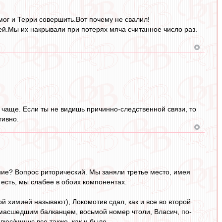
мог и Терри совершить.Вот почему не свалил!
ей.Мы их накрывали при потерях мяча считанное число раз.
 чаще. Если ты не видишь причинно-следственной связи, то
тивно.
ние? Вопрос риторический. Мы заняли третье место, имея
о есть, мы слабее в обоих компонентах.
й химией называют), Локомотив сдал, как и все во второй
сумасшедшим балканцем, восьмой номер чтоли, Власич, по-
люс/минус все также, как и было.