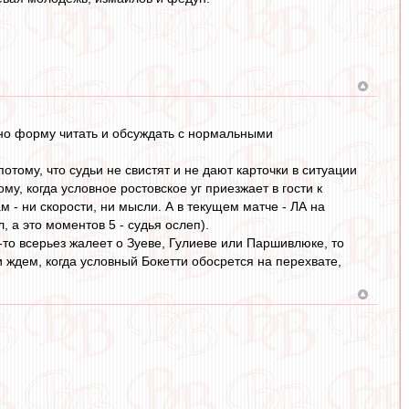
жно форму читать и обсуждать с нормальными
потому, что судьи не свистят и не дают карточки в ситуации
му, когда условное ростовское уг приезжает в гости к
ам - ни скорости, ни мысли. А в текущем матче - ЛА на
, а это моментов 5 - судья ослеп).
о-то всерьез жалеет о Зуеве, Гулиеве или Паршивлюке, то
и ждем, когда условный Бокетти обосрется на перехвате,