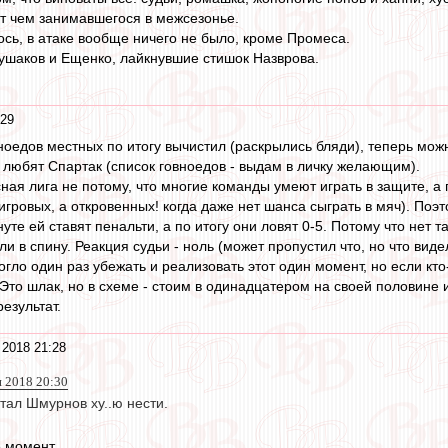
ет чем занимавшегося в межсезонье.
ось, в атаке вообще ничего не было, кроме Промеса.
лушаков и Ещенко, лайкнувшие стишок Назврова.
:29
ноедов местных по итогу вычистил (раскрылись бляди), теперь мо
любят Спартак (список говноедов - выдам в личку желающим).
сная лига не потому, что многие команды умеют играть в защите, а 
гровых, а откровенных! когда даже нет шанса сыграть в мяч). Поэто
нуте ей ставят пенальти, а по итогу они ловят 0-5. Потому что нет т
ли в спину. Реакция судьи - ноль (может пропустил что, но что видел
могло один раз убежать и реализовать этот один момент, но если кт
Это шлак, но в схеме - стоим в одинадцатером на своей половине 
результат.
 2018 21:28
н 2018 20:30
стал Шмурнов ху..ю нести.
е момент.