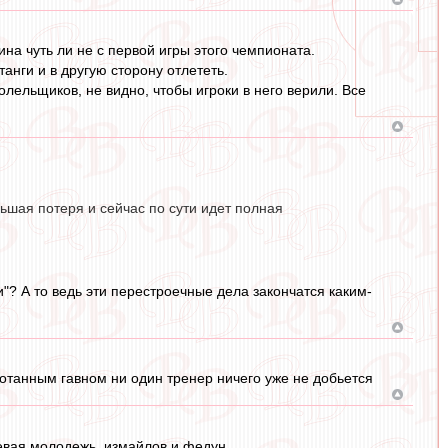
тина чуть ли не с первой игры этого чемпионата.
танги и в другую сторону отлететь.
олельщиков, не видно, чтобы игроки в него верили. Все
ьшая потеря и сейчас по сути идет полная
и"? А то ведь эти перестроечные дела закончатся каким-
ботанным гавном ни один тренер ничего уже не добьется
уевая молодежь, измайлов и федун.