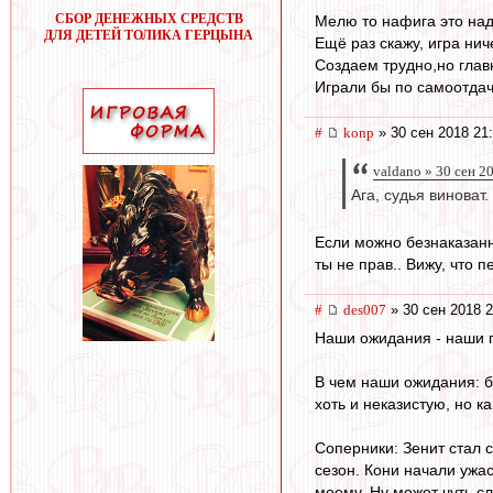
СБОР ДЕНЕЖНЫХ СРЕДСТВ
Мелю то нафига это над
ДЛЯ ДЕТЕЙ ТОЛИКА ГЕРЦЫНА
Ещё раз скажу, игра ни
Cоздаем трудно,но глав
Играли бы по самоотдач
#
konp
» 30 сен 2018 21
valdano » 30 сен 2
Ага, судья виноват.
Если можно безнаказанн
ты не прав.. Вижу, что 
#
des007
» 30 сен 2018 2
Наши ожидания - наши 
В чем наши ожидания: б
хоть и неказистую, но к
Соперники: Зенит стал 
сезон. Кони начали ужа
моему. Ну может чуть сл