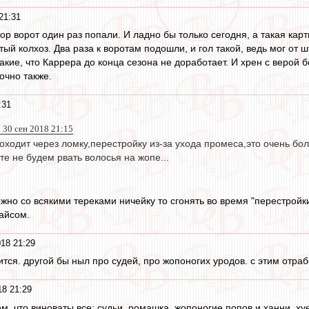
21:31
твор ворот один раз попали. И ладно бы только сегодня, а такая кар
тый колхоз. Два раза к воротам подошли, и гол такой, ведь мог от ш
акие, что Каррера до конца сезона не доработает. И хрен с верой б
точно также.
:31
 30 сен 2018 21:15
ходит через ломку,перестройку из-за ухода промеса,это очень бол
те не будем рвать волосья на жопе...
жно со всякими тереками ничейку то сгонять во время "перестройк
айсом.
18 21:29
тся. другой бы ныл про судей, про жопоногих уродов. с этим отра
18 21:29
ом, что виноваты все: судьи, ромашка, жопоногие попов и ханни, х