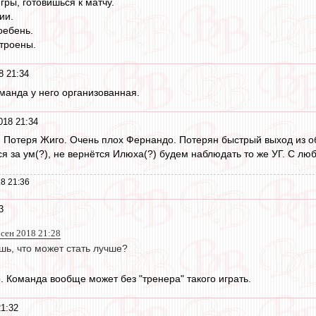
гры, готовишься к матчу.
ии.
оебень.
троены.
8 21:34
оманда у него организованная.
018 21:34
Потеря Жиго. Очень плох Фернандо. Потерян быстрый выход из обор
ся за ум(?), не вернётся Илюха(?) будем наблюдать то же УГ. С л
8 21:36
3
 сен 2018 21:28
шь, что может стать лучше?
о. Команда вообще может без "тренера" такого играть.
21:32