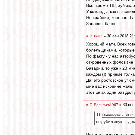
Все, кроме ТШ, хуй зна
У команды, как выяснил
Но крайние, конечно, Г
Занавес, блядь!
#
konp
» 30 сен 2018 21
Хороший матч. Всех гов
болельщиками, которые 
По факту - у нас автобу
откровенных фолов (не и
Баварии, то уже к 23 ми
каждом (!) приеме толка
Да, это ростовское уг с
мне вас искренне жаль. 
этот шлак один раз дал 
#
Васильев1967
» 30 сен
Dominecne » 30 се
вырубил звук.... до
Вот тож самое и в тот ж