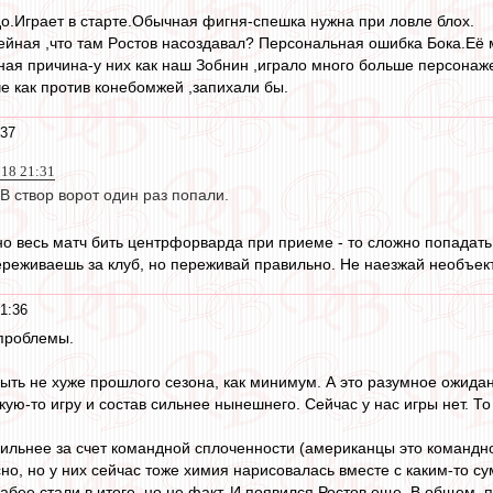
о.Играет в старте.Обычная фигня-спешка нужна при ловле блох.
чейная ,что там Рoстов насоздaвал? Персональная ошибка Бока.Её 
ная причина-у них как наш Зобнин ,играло много больше персонаж
е как против конебомжей ,запихали бы.
:37
018 21:31
 В створ ворот один раз попали.
о весь матч бить центрфорварда при приеме - то сложно попадать
переживаешь за клуб, но переживай правильно. Не наезжай необъек
1:36
проблемы.
ыть не хуже прошлого сезона, как минимум. А это разумное ожида
акую-то игру и состав сильнее нынешнего. Сейчас у нас игры нет. Т
сильнее за счет командной сплоченности (американцы это командно
сно, но у них сейчас тоже химия нарисовалась вместе с каким-то 
абее стали в итоге, но не факт. И появился Ростов еще. В общем, п