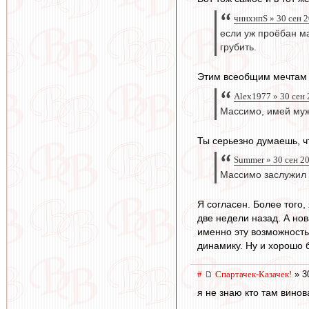
чннхнпS » 30 сен 
если уж проёбан ма
грубить.
Этим всеобщим мечтам л
Alex1977 » 30 сен 
Массимо, имей муже
Ты серьезно думаешь, ч
Summer » 30 сен 2
Массимо заслужил 
Я согласен. Более того,
две недели назад. А нов
именно эту возможность
динамику. Ну и хорошо 
#
Спартачек-Казачек!
» 3
я не знаю кто там винов
...