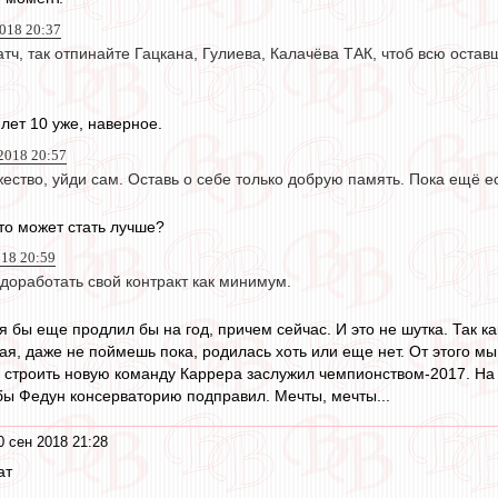
2018 20:37
тч, так отпинайте Гацкана, Гулиева, Калачёва ТАК, чтоб всю оста
ет 10 уже, наверное.
2018 20:57
ство, уйди сам. Оставь о себе только добрую память. Пока ещё ес
то может стать лучше?
018 20:59
доработать свой контракт как минимум.
 я бы еще продлил бы на год, причем сейчас. И это не шутка. Так 
ая, даже не поймешь пока, родилась хоть или еще нет. От этого мы 
 строить новую команду Каррера заслужил чемпионством-2017. На 
бы Федун консерваторию подправил. Мечты, мечты...
0 сен 2018 21:28
ат