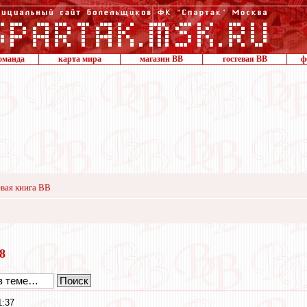
оманда
карта мира
магазин ВВ
гостевая ВВ
ф
вая книга ВВ
18
1:37