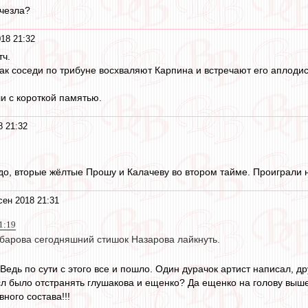
счезла?
18 21:32
тч.
 как соседи по трибуне восхваляют Карпина и встречают его аплод
и с короткой памятью.
8 21:32
о, вторые жёлтые Прошу и Калачеву во втором тайме. Проиграли не
сен 2018 21:31
1:19
барова сегодняшний стишок Назарова лайкнуть.
Ведь по сути с этого все и пошло. Один дурачок артист написал, дру
сл было отстранять глушакова и ещенко? Да ещенко на голову выше
вного состава!!!