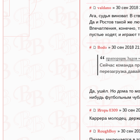
#
valdano
» 30 сен 2018 
Ага, судья виноват. В с
Да и Ростов такой же лю
Впечатления, конечно, т
пустые ходят, и играют 
#
Bodo
» 30 сен 2018 21
прапорщик 3адoв »
Сейчас команда про
перезагрузка,давай
Да, ушёл. Но дома то мо
нибудь футбольным чуб
#
Игорь 0309
» 30 сен 20
Каррера молодец. держи
#
RoughBoy
» 30 сен 20
Пиздец заключается в т