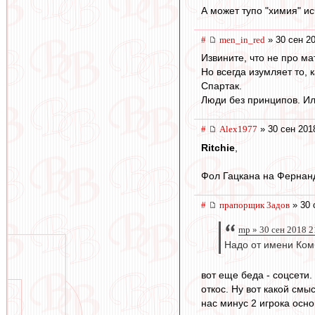
А может тупо "химия" и
#
men_in_red
» 30 сен 20
Извините, что не про ма
Но всегда изумляет то,
Спартак.
Люди без принципов. Ил
#
Alex1977
» 30 сен 201
Ritchie
,
Фол Гацкана на Фернанд
#
прапорщик 3адoв
» 30 
mp » 30 сен 2018 2
Надо от имени Ком
вот еще беда - соцсети. 
откос. Ну вот какой смы
нас минус 2 игрока осно