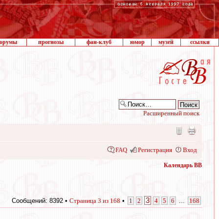
орумы
прогнозы
фан-клуб
юмор
музей
ссылки
Расширенный поиск
FAQ
Регистрация
Вход
Календарь ВВ
3
Сообщений: 8392 •
Страница
3
из
168
•
1
2
4
5
6
...
168