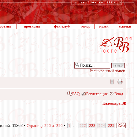
орумы
прогнозы
фан-клуб
юмор
музей
ссылки
Расширенный поиск
FAQ
Регистрация
Вход
Календарь ВВ
226
ений: 11262 •
Страница
226
из
226
•
1
...
222
223
224
225