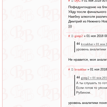
#
DyG
» 01 ноя 2018 00:
Пофедунгондоню на бл
Уйду после финального 
Наебну алкоголя различн
Дмитрий из Нижнего Нов
)))
#
gimp2
» 01 ноя 2018 0
kvzakhar » 01 ноя 
уровень аналитики 
Не нравится, моя аналит
#
kvzakhar
» 01 ноя 2018
gimp2 » 01 ноя 201
А ты слушать то го
Если готов то уясн
Рубином.
уровень аналитики понят