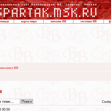
оманда
карта мира
магазин ВВ
гостевая ВВ
ф
вая книга ВВ
18
Сообщ
8 00:50