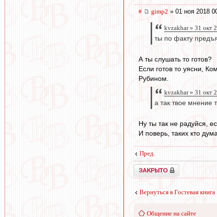
#
gimp2
» 01 ноя 2018 0
kvzakhar » 31 окт 
ты по факту предъя
А ты слушать то готов?
Если готов то уясни, К
Рубином.
kvzakhar » 31 окт 
а так твое мнение 
Ну ты так не радуйся, е
И поверь, таких кто дума
Пред.
Закрыто
Вернуться в Гостевая книга
Общение на сайте