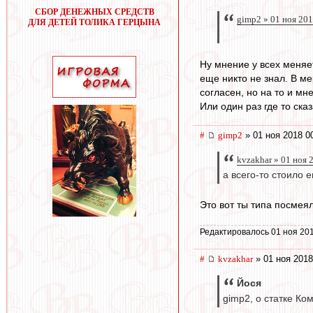
СБОР ДЕНЕЖНЫХ СРЕДСТВ
gimp2 » 01 ноя 201
ДЛЯ ДЕТЕЙ ТОЛИКА ГЕРЦЫНА
Ну мнение у всех меняет
еще никто не знал. В ме
согласен, но на то и мн
Или один раз где то ска
#
gimp2
» 01 ноя 2018 0
kvzakhar » 01 ноя 
а всего-то стоило 
Это вот ты типа посмеял
Редактировалось 01 ноя 201
#
kvzakhar
» 01 ноя 2018
Йося
gimp2, о статке К