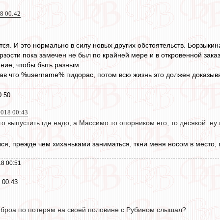
8 00:42
ся. И это нормально в силу новых других обстоятельств. Борзыкин
рзости пока замечен не был по крайней мере и в откровенной заказ
ение, чтобы быть разным.
зав что %username% пидорас, потом всю жизнь это должен доказыва
0:50
2018 00:43
его выпустить где надо, а Массимо то опорником его, то десякой. н
ся, прежде чем хиханьками заниматься, ткни меня носом в место, г
8 00:51
 00:43
омброа по потерям на своей половине с Рубином слышал?