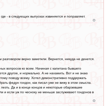
 где - в следующих выпусках извиняется и поправляет.
ым разговором верно заметили. Вернется, никуда не денется.
зных вопросов ко всем. Начиная с капитана бывшего
тся другое, и нормально. А не нахамить. Вот и не знаю
о этому поводу всему. Хотел демонстративно поддержать
Орать федун гондон, как писал уже не вижу в этом смысла.
м лезть. Да и в конце концов и некоторые обарзевшие
сли и если уж по чесноку не меньше заслуживают гондонов в