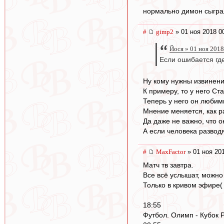
нормально димон сыграл,
#
gimp2
» 01 ноя 2018 0
Йося » 01 ноя 2018
Если ошибается где
Ну кому нужны извинения
К примеру, то у него Стас
Теперь у него он любим
Мнение меняется, как р
Да даже не важно, что о
А если человека развод
#
MaxFactor
» 01 ноя 20
Матч тв завтра.
Все всё услышат, можно
Только в кривом эфире(
18:55
Футбол. Олимп - Кубок Р