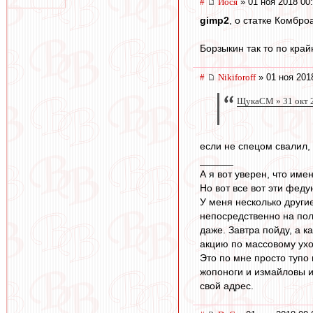
#
Йося
» 01 ноя 2018 00
gimp2
, о статке Комбр
Борзыкин так то по край
#
Nikiforoff
» 01 ноя 201
ЩукаСМ » 31 окт 
если не спецом свалил, 
______
А я вот уверен, что име
Но вот все вот эти феду
У меня несколько други
непосредственно на пол
даже. Завтра пойду, а к
акцию по массовому уход
Это по мне просто тупо 
жопоноги и измайловы и 
свой адрес.