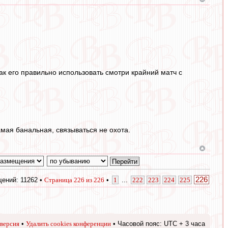
ак его правильно использовать смотри крайний матч с
самая банальная, связываться не охота.
226
ений: 11262 •
Страница
226
из
226
•
1
...
222
223
224
225
версия
•
Удалить cookies конференции
• Часовой пояс: UTC + 3 часа