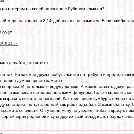
:34
оа по потерям на своей половине с Рубином слышал?
ней мере на канале в 3,14здобольстве не замечен. Если ошибается
8 00:27
2018 23:37
мол делайте, что хотите.
нно так. Но как мне друзья собутыльники по трибуне и предматчев
н гондон думаю просто хамство.
е вопросы. И не только к федуну далеко. А можно сказать дохуя ра
яне, заканчивая естественно самим федуном. Только спросить хоче
ак выразить все это нет мыслей. Как трив писал сумбур в голове п
у со стадио, но тут злостный кдк рфс подъебал. Закрыв фанатку. 
нахамить со злости. Он у меня жену не уводил, чтобы в драку с ни
сергей юрич родионов и куча других свой вклад в этот бардак вне