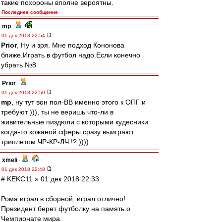
такие похороны вполне вероятны.
Последнее сообщение
mp
-
01 дек 2018 22:54
Prior
, Ну и зря. Мне подход Кононова
ближе.Играть в футбол надо.Если конечно
убрать №8
Prior
-
01 дек 2018 22:50
mp
, ну тут вон пол-ВВ именно этого к ОПГ и
требуют ))), ты не веришь что-ли в
живительные пиздюли с которыми кудесники
когда-то кожаной сферы сразу выиграют
триплетом ЧР-КР-ЛЧ !? ))))
xmeli
-
01 дек 2018 22:48
# KEKC11 » 01 дек 2018 22:33
Рома играл в сборной, играл отлично!
Президент берет футболку на память о
Чемпионате мира.