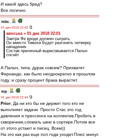
И какой здесь бред?
Все логично.
mbx
-
01 дек 2018 22:45
авоська » 01 дек 2018 22:01
Завтра Фе вроде должен сыграть.
Он вместо Тимохи.Будет разгонять четверку
нападения.
Состав приличный вырисовывается.Палыч
соснёт
А Палыч, типа, дурак совсем? Прихватят
Фернандо, как было неоднократно в прошлом
году, и сразу процент брака вырастет..
mp
-
01 дек 2018 22:44
Prior
, Да ни кто бы не держит того кто не
выполняет задачи. Просто Стас это год
давления и прессинга на коллектив.Пробить в
скворечник,сломать шею в сортире.Потом все
от этого устают и писец. Всем))
На это как раз еще пол года уходит.Плюс минус