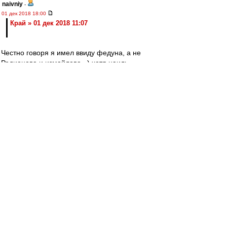
naivniy
-
01 дек 2018 18:00
Край » 01 дек 2018 11:07
Честно говоря я имел ввиду федуна, а не
Родионова и измайлова =) хотя наиль
камильевич заслужил, чего уж там
Стараюсь думать
-
01 дек 2018 17:58
# froloff » 01 дек 2018 17:21
Предлагаю админам закрыть книгу до
окончания матча с Локо.
Если Спартак выиграет, то больше будет
поводов для конструктива,
те кто против Глушакова (и я в том числе) будут
рады победе и станут спокойнее и
миролюбивее.
Ну а если проиграет (не дай бог, конечно), у
тех кто за Глушакова, будет ещё меньше
аргументов,