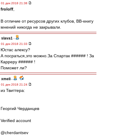
01 дек 2018 21:38
froloff
,
В отличие от ресурсов других клубов, ВВ-книгу
мнений никогда не закрывали.
slava1
-
01 дек 2018 21:33
Юстас алексу?
А посраться,это можно.За Спартак ###### ! За
Карреру ###### !
Поможет ли?
xmeli
-
01 дек 2018 21:24
из Твиттера:
Георгий Черданцев
Verified account
@cherdantsev