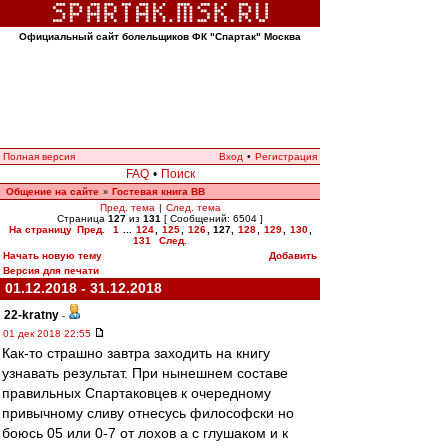
Официальный сайт болельщиков ФК "Спартак" Москва
Полная версия
Вход
•
Регистрация
FAQ
•
Поиск
Общение на сайте
Гостевая книга ВВ
»
Пред. тема
|
След. тема
Страница
127
из
131
[ Сообщений: 6504 ]
На страницу
Пред.
1
...
124
,
125
,
126
,
127
,
128
,
129
,
130
,
131
След.
Начать новую тему
Добавить
Версия для печати
01.12.2018 - 31.12.2018
22-kratny
-
01 дек 2018 22:55
Как-то страшно завтра заходить на книгу
узнавать результат. При нынешнем составе
правильных Спартаковцев к очередному
привычному сливу отнесусь философски но
боюсь 05 или 0-7 от лохов а с глушаком и к