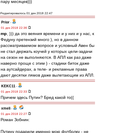
пару месяцев)))
Редактировалось 01 дек 2018 22:47
Prior
-
01 дек 2018 22:36
mp
, ))) да это веяния времени и у них и у нас, к
Федуну претензий много ), но в данном
рассматриваемом вопросе и условный Авен бы
не стал держать коучей у которых цели-задачи
на сезон не выполняются. В АПЛ как раз даже
наверно проще с этим ) - стадики биток даже
на аутсайдерах, а теле- и рекламные права
дают десятки лямов даже вылетающим из АПЛ.
KEKC11
-
01 дек 2018 22:33
Причем здесь Путин? Бред какой то((
xmeli
-
01 дек 2018 22:27
Роман Зобнин:
Путину подарили именно мою футболку - не