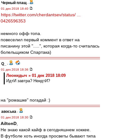
Черный плащ
-
01 дек 2018 18:40
https://twitter.com/cherdantsev/status/ ...
0426596353
немного офф-топа.
повеселил первый коммент в ответ на
писанину этой ".....", которая когда-то считалась
болельщиком Спартака)
Q_
-
01 дек 2018 18:36
Леонидыч » 01 дек 2018 18:09
ИдтИ завтра? НеидтИ?
на "ромашке" погадай :)
авоська
-
01 дек 2018 18:30
AiltonD
,
Не знаю какой кайф в сегодняшнем хоккее.
В футболе хоть иногда просветы бывают типа