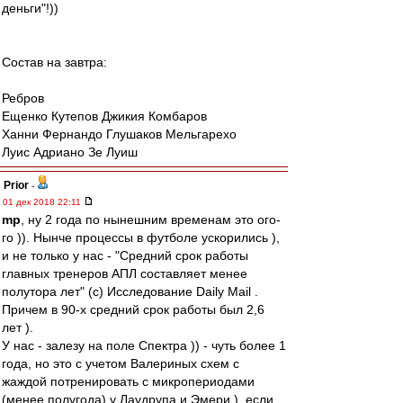
деньги"!))
Состав на завтра:
Ребров
Ещенко Кутепов Джикия Комбаров
Ханни Фернандо Глушаков Мельгарехо
Луис Адриано Зе Луиш
Prior
-
01 дек 2018 22:11
mp
, ну 2 года по нынешним временам это ого-
го )). Нынче процессы в футболе ускорились ),
и не только у нас - "Средний срок работы
главных тренеров АПЛ составляет менее
полутора лет" (с) Исследование Daily Mail .
Причем в 90-х средний срок работы был 2,6
лет ).
У нас - залезу на поле Спектра )) - чуть более 1
года, но это с учетом Валериных схем с
жаждой потренировать с микропериодами
(менее полугода) у Лаудрупа и Эмери ), если