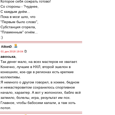
Которое себя сожрать готово!
Со стороны - ?чуднее,
С каждым днём...
Пока в мозг шло, что
"Первым было слово",
Субстанция сгорела,
"Пламенным" огнём...
:)
AiltonD
-
01 дек 2018 19:04
авоська
,
Так денег мало, на всех мастеров не хватает.
Конечно, лучшие в НХЛ, второй эшелон в
конюшнях, кое-где в регионах есть крепкие
коллективы.
Я немного о другом говорил, в хоккее, бедном
и немастеровитом сохранилось спортивное
начало, характер. А вот у жопоногих, бабло всё
затмило, болелы, игра, результат им пох.
Главное, чтобы бабосики капали, а там хоть
потоп.