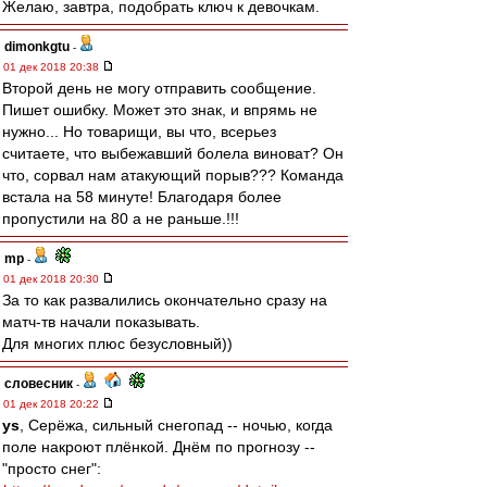
Желаю, завтра, подобрать ключ к девочкам.
dimonkgtu
-
01 дек 2018 20:38
Второй день не могу отправить сообщение.
Пишет ошибку. Может это знак, и впрямь не
нужно... Но товарищи, вы что, всерьез
считаете, что выбежавший болела виноват? Он
что, сорвал нам атакующий порыв??? Команда
встала на 58 минуте! Благодаря более
пропустили на 80 а не раньше.!!!
mp
-
01 дек 2018 20:30
За то как развалились окончательно сразу на
матч-тв начали показывать.
Для многих плюс безусловный))
словесник
-
01 дек 2018 20:22
ys
, Серёжа, сильный снегопад -- ночью, когда
поле накроют плёнкой. Днём по прогнозу --
"просто снег":