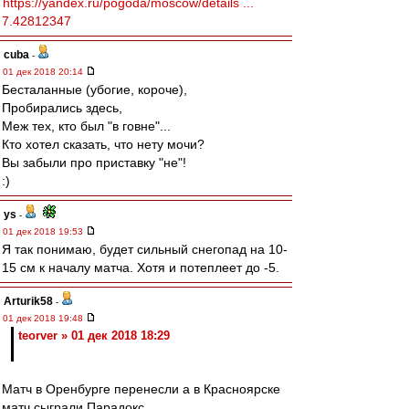
https://yandex.ru/pogoda/moscow/details ...
7.42812347
cuba
-
01 дек 2018 20:14
Бесталанные (убогие, короче),
Пробирались здесь,
Меж тех, кто был "в говне"...
Кто хотел сказать, что нету мочи?
Вы забыли про приставку "не"!
:)
ys
-
01 дек 2018 19:53
Я так понимаю, будет сильный снегопад на 10-
15 см к началу матча. Хотя и потеплеет до -5.
Arturik58
-
01 дек 2018 19:48
teorver » 01 дек 2018 18:29
Матч в Оренбурге перенесли а в Красноярске
матч сыграли.Парадокс.