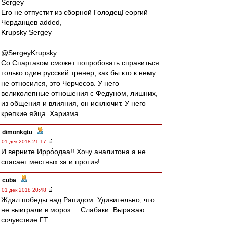
Sergey
Его не отпустит из сборной ГолодецГеоргий
Черданцев added,
Krupsky Sergey
@SergeyKrupsky
Со Спартаком сможет попробовать справиться
только один русский тренер, как бы кто к нему
не относился, это Черчесов. У него
великолепные отношения с Федуном, лишних,
из общения и влияния, он исключит. У него
крепкие яйца. Харизма.…
dimonkgtu
-
01 дек 2018 21:17
И верните Ирро́одаа!! Хочу аналитона а не
спасает местных за и против!
cuba
-
01 дек 2018 20:48
Ждал победы над Рапидом. Удивительно, что
не выиграли в мороз.... Слабаки. Выражаю
сочувствие ГТ.