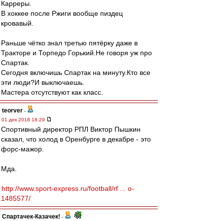
Карреры.
В хоккее после Ржиги вообще пиздец
кровавый.
Раньше чётко знал третью пятёрку даже в
Тракторе и Торпедо Горький.Не говоря уж про
Спартак.
Сегодня включишь Спартак на минуту.Кто все
эти люди?И выключаешь.
Мастера отсутствуют как класс.
teorver
-
01 дек 2018 18:29
Спортивный директор РПЛ Виктор Пышкин
сказал, что холод в Оренбурге в декабре - это
форс-мажор.
Мда.
http://www.sport-express.ru/football/rf ... o-
1485577/
Спартачек-Казачек!
-