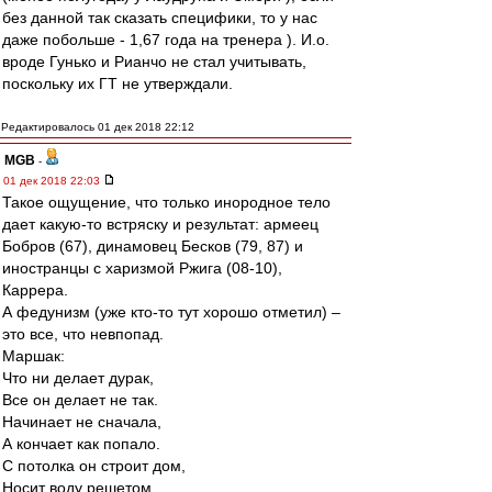
без данной так сказать специфики, то у нас
даже побольше - 1,67 года на тренера ). И.о.
вроде Гунько и Рианчо не стал учитывать,
поскольку их ГТ не утверждали.
Редактировалось 01 дек 2018 22:12
MGB
-
01 дек 2018 22:03
Такое ощущение, что только инородное тело
дает какую-то встряску и результат: армеец
Бобров (67), динамовец Бесков (79, 87) и
иностранцы с харизмой Ржига (08-10),
Каррера.
А федунизм (уже кто-то тут хорошо отметил) –
это все, что невпопад.
Маршак:
Что ни делает дурак,
Все он делает не так.
Начинает не сначала,
А кончает как попало.
С потолка он строит дом,
Носит воду решетом,