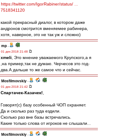
https://twitter.com/IgorRabiner/status/ ...
7518341120
какой прекрасный диалог, в котором даже
андронов смотрится вменяемее рабинера,
хотя, наверное, это не так уж и сложно)
mp
-
01 дек 2018 21:48
xmeli
, Это мнение уважаемого Крупского,а я
,на пример,так не думаю. Черчесов это год-
два.А дальше то же самое что и сейчас.
Mosfilmovskiy
-
01 дек 2018 21:42
Спартачек-Казачек!
,
Говорят(с) базу особенный ЧОП охраняет.
Да и сколько раз туда ездили.
Сколько раз вне базы встречались.
Какие только слова от игроков не слышали...
Mosfilmovskiy
-