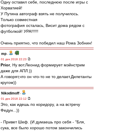
Одну оставил себе, последнюю после игры с
Хорватией!
У Путина автограф взять не получилось.
Только совместная
фотография осталась, Висит дома рядом с
футболкой! УРА!!!!!!
Очень приятно, что победил наш Рома Зобнин!
mp
-
01 дек 2018 22:23
Prior
, Ну вот.Леонид формирует мэйнстрим
даже для АПЛ.))
А говорят,что он что-то не то делает.Дилетанты
кругом))
Nikodimoff
-
01 дек 2018 22:12
Это, как идешь по коридору, а на встречу
Федун...))
- Привет Шеф. (И думаешь про себя - "Бля,
сука, все было хорошо потом закончились