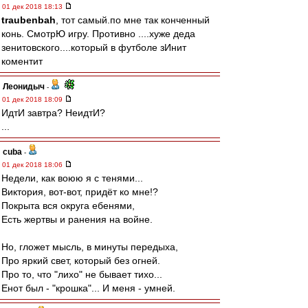
01 дек 2018 18:13
traubenbah
, тот самый.по мне так конченный
конь. СмотрЮ игру. Противно ....хуже деда
зенитовского....который в футболе зИнит
коментит
Леонидыч
-
01 дек 2018 18:09
ИдтИ завтра? НеидтИ?
...
cuba
-
01 дек 2018 18:06
Недели, как воюю я с тенями...
Виктория, вот-вот, придёт ко мне!?
Покрыта вся округа ебенями,
Есть жертвы и ранения на войне.
Но, гложет мысль, в минуты передыха,
Про яркий свет, который без огней.
Про то, что "лихо" не бывает тихо...
Енот был - "крошка"... И меня - умней.