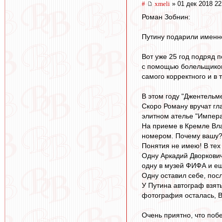
#
xmeli
» 01 дек 2018 22
Роман Зобнин:
Путину подарили именно
Вот уже 25 год подряд 
с помощью болельщиков
самого корректного и в 
В этом году "Джентельм
Скоро Роману вручат гл
элитном ателье "Импера
На приеме в Кремле Вл
номером. Почему вашу
Понятия не имею! В тех 
Одну Аркадий Дворкович
одну в музей ФИФА и ещ
Одну оставил себе, пос
У Путина автограф взят
фотография осталась, Ви
Очень приятно, что поб