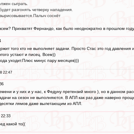
олжен сыграть.
Будет разгонять четверку нападения.
вырисовывается.Палыч соснёт
всем? Прихватят Фернандо, как было неоднократно в прошлом году,
4
держит того кто не выполняет задачи. Просто Стас это год давления
этого устают и писец. Всем))
года уходит.Плюс минус пару месяцев)))
8 22:47
36
времени и у них и у нас, к Федуну претензий много ), но в данном
адачи на сезон не выполняются. В АПЛ как раз даже наверно проще 
десятки лямов даже вылетающим из АПЛ.
 22:33
ед какой то((