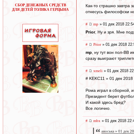
СБОР ДЕНЕЖНЫХ СРЕДСТВ
Как-то страшно завтра 
ДЛЯ ДЕТЕЙ ТОЛИКА ГЕРЦЫНА
отнесусь философски но
#
mp
» 01 дек 2018 22:5
Prior
, Ну и зря. Мне по
#
Prior
» 01 дек 2018 22:
mp
, ну тут вон пол-ВВ 
сразу выиграют триплето
#
xmeli
» 01 дек 2018 22
# KEKC11 » 01 дек 2018
Рома играл в сборной, и
Президент берет футбол
И какой здесь бред?
Все логично.
#
mbx
» 01 дек 2018 22:
авоська » 01 дек 2