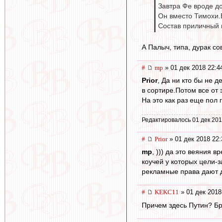
Завтра Фе вроде д
Он вместо Тимохи.
Состав приличный 
А Палыч, типа, дурак со
#
mp
» 01 дек 2018 22:4
Prior
, Да ни кто бы не 
в сортире.Потом все от 
На это как раз еще пол 
Редактировалось 01 дек 201
#
Prior
» 01 дек 2018 22:
mp
, ))) да это веяния 
коучей у которых цели-з
рекламные права дают 
#
KEKC11
» 01 дек 2018
Причем здесь Путин? Бр