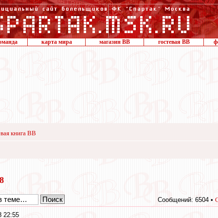
оманда
карта мира
магазин ВВ
гостевая ВВ
ф
вая книга ВВ
18
Сообщений: 6504 •
8 22:55