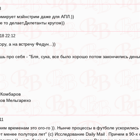
3
рмирует мэйнстрим даже для АПЛ.))
не то делает.Дилетанты кругом))
18 22:12
ру, а на встречу Федун...))
ь про себя - "Бля, сука, все было хорошо потом закончились деньг
 Комбаров
ов Мельгарехо
11
ним временам это ого-го )). Нынче процессы в футболе ускорились )
 менее полутора лет" (с) Исследование Daily Mail . Причем в 90-х 