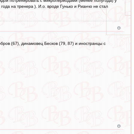
 жаждой потренировать с микропериодами (менее полугода) у
года на тренера ). И.о. вроде Гунько и Рианчо не стал
бров (67), динамовец Бесков (79, 87) и иностранцы с