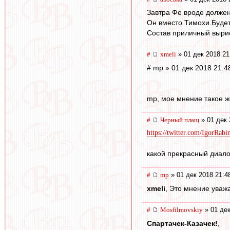
Завтра Фе вроде должен
Он вместо Тимохи.Будет
Состав приличный выри
#
xmeli
» 01 дек 2018 21
# mp » 01 дек 2018 21:4
mp, мое мнение такое ж
#
Черный плащ
» 01 дек 
https://twitter.com/IgorRabi
какой прекрасный диало
#
mp
» 01 дек 2018 21:4
xmeli
, Это мнение уважа
#
Mosfilmovskiy
» 01 дек
Спартачек-Казачек!
,