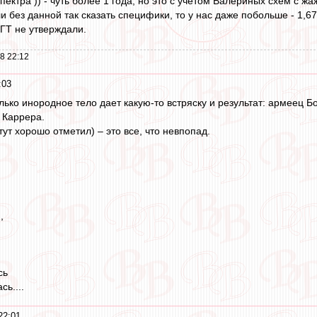
Спектра )) - чуть более 1 года, но это с учетом Валериных схем с
и без данной так сказать специфики, то у нас даже побольше - 1,67 
 ГТ не утверждали.
8 22:12
:03
ько инородное тело дает какую-то встряску и результат: армеец Бо
 Каррера.
тут хорошо отметил) – это все, что невпопад.
,
сь
сь....
22:01