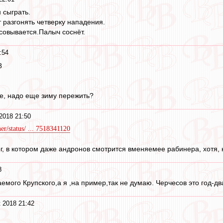
 сыграть.
 разгонять четверку нападения.
совывается.Палыч соснёт.
:54
8
е, надо еще зиму пережить?
2018 21:50
ner/status/ ... 7518341120
г, в котором даже андронов смотрится вменяемее рабинера, хотя, н
8
емого Крупского,а я ,на пример,так не думаю. Черчесов это год-дв
 2018 21:42