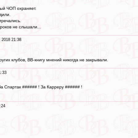
ный ЧОП охраняет.
здили.
тречались.
гроков не слышали...
 2018 21:38
ругих клубов, ВВ-книгу мнений никогда не закрывали.
1:33
а Спартак ###### ! За Карреру ###### !
:24