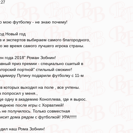
:27
 мою футболку - не знаю почему!
под Новый год
 и экспертов выбираем самого благородного,
то же время самого лучшего игрока страны.
ен года 2018" Роман Зобнин!
авный приз премии - специально сшитый в
торский портной" стильный смокинг!
адимиру Путину подарили футболку с 11-м
?
в которых выходил на поле , все учтены.
 попросил у меня.,
е одну в академию Коноплева, где я вырос.
леднюю после игры с Хорватией!
ь не получилось. Только совместная
сит дома рядом с футболкой! УРА!!!!!!
едил наш Рома Зобнин!