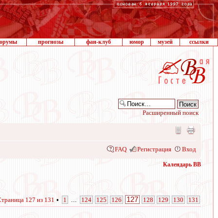
орумы
прогнозы
фан-клуб
юмор
музей
ссылки
Расширенный поиск
FAQ
Регистрация
Вход
Календарь ВВ
127
Страница
127
из
131
•
1
...
124
125
126
128
129
130
131