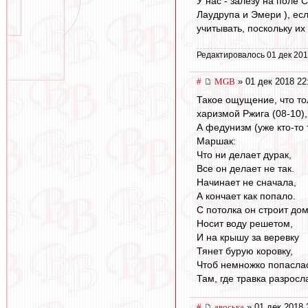
У нас - залезу на поле 
Лаудрупа и Эмери ), есл
учитывать, поскольку их
Редактировалось 01 дек 201
#
MGB
» 01 дек 2018 22
Такое ощущение, что тол
харизмой Ржига (08-10),
А федунизм (уже кто-то 
Маршак:
Что ни делает дурак,
Все он делает не так.
Начинает не сначала,
А кончает как попало.
С потолка он строит дом
Носит воду решетом,
И на крышу за веревку
Тянет бурую коровку,
Чтоб немножко попасла
Там, где травка разросла
#
авоська
» 01 дек 2018 