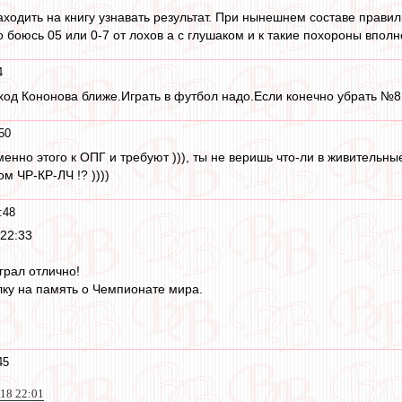
заходить на книгу узнавать результат. При нынешнем составе прав
 боюсь 05 или 0-7 от лохов а с глушаком и к такие похороны вполн
4
дход Кононова ближе.Играть в футбол надо.Если конечно убрать №8
50
именно этого к ОПГ и требуют ))), ты не веришь что-ли в живитель
м ЧР-КР-ЛЧ !? ))))
:48
 22:33
грал отлично!
ку на память о Чемпионате мира.
45
018 22:01