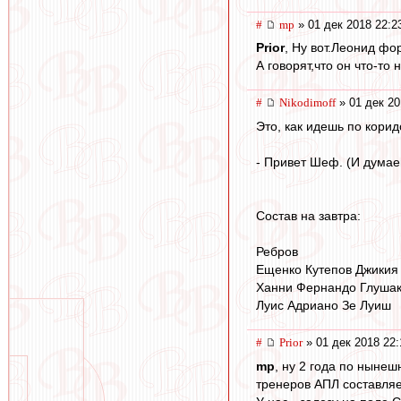
#
mp
» 01 дек 2018 22:2
Prior
, Ну вот.Леонид фо
А говорят,что он что-то 
#
Nikodimoff
» 01 дек 20
Это, как идешь по коридо
- Привет Шеф. (И думаеш
Состав на завтра:
Ребров
Ещенко Кутепов Джикия
Ханни Фернандо Глушак
Луис Адриано Зе Луиш
#
Prior
» 01 дек 2018 22:
mp
, ну 2 года по нынеш
тренеров АПЛ составляет