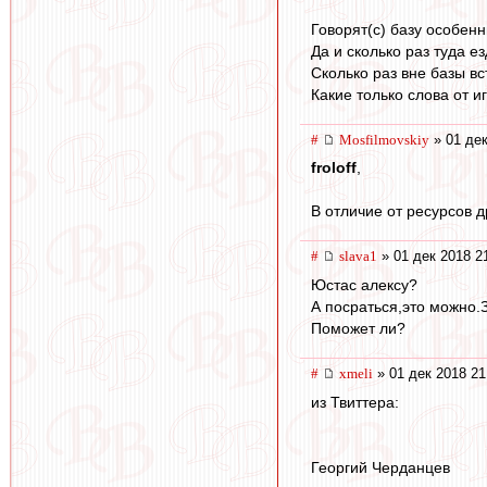
Говорят(с) базу особен
Да и сколько раз туда е
Сколько раз вне базы вс
Какие только слова от и
#
Mosfilmovskiy
» 01 дек
froloff
,
В отличие от ресурсов д
#
slava1
» 01 дек 2018 2
Юстас алексу?
А посраться,это можно.З
Поможет ли?
#
xmeli
» 01 дек 2018 21
из Твиттера:
Георгий Черданцев