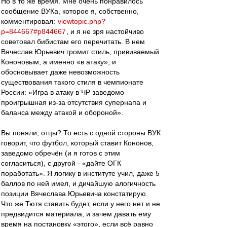
Но в то же время. Мне очень понравилось
сообщение ВУКа, которое я, собственно,
комментировал:
viewtopic.php?
p=844667#p844667
, и я не зря настойчиво
советовал бибистам его перечитать. В нем
Вячеслав Юрьевич громит стиль, прививаемый
Кононовым, а именно «в атаку», и
обосновывает даже невозможность
существования такого стиля в чемпионате
России: «Игра в атаку в ЧР заведомо
проигрышная из-за отсутствия супернапа и
баланса между атакой и обороной».
Вы поняли, отцы? То есть с одной стороны ВУК
говорит, что футбол, который ставит Кононов,
заведомо обречён (и я готов с этим
согласиться), с другой - «дайте ОГК
поработать». Я логику в институте учил, даже 5
баллов по ней имел, и дичайшую алогичность
позиции Вячеслава Юрьевича констатирую.
Что же Тютя ставить будет, если у него нет и не
предвидится материала, и зачем давать ему
время на постановку «этого», если всё равно