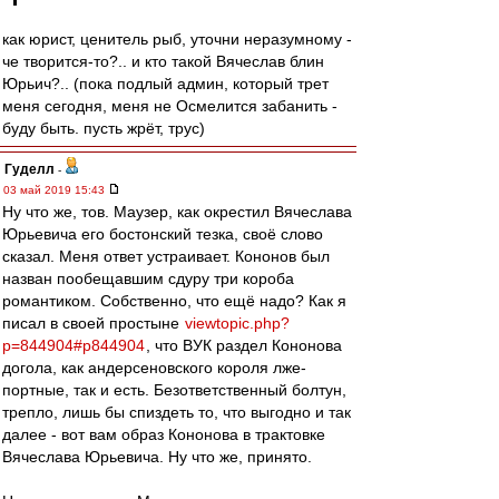
как юрист, ценитель рыб, уточни неразумному -
че творится-то?.. и кто такой Вячеслав блин
Юрьич?.. (пока подлый админ, который трет
меня сегодня, меня не Осмелится забанить -
буду быть. пусть жрёт, трус)
Гуделл
-
03 май 2019 15:43
Ну что же, тов. Маузер, как окрестил Вячеслава
Юрьевича его бостонский тезка, своё слово
сказал. Меня ответ устраивает. Кононов был
назван пообещавшим сдуру три короба
романтиком. Собственно, что ещё надо? Как я
писал в своей простыне
viewtopic.php?
p=844904#p844904
, что ВУК раздел Кононова
догола, как андерсеновского короля лже-
портные, так и есть. Безответственный болтун,
трепло, лишь бы спиздеть то, что выгодно и так
далее - вот вам образ Кононова в трактовке
Вячеслава Юрьевича. Ну что же, принято.