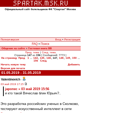
Официальный сайт болельщиков ФК "Спартак" Москва
Полная версия
Вход
•
Регистрация
FAQ
•
Поиск
Общение на сайте
Гостевая книга ВВ
»
Пред. тема
|
След. тема
Страница
147
из
156
[ Сообщений: 7773 ]
На страницу
Пред.
1
...
144
,
145
,
146
,
147
,
148
,
149
,
150
...
156
След.
Начать новую тему
Добавить
Версия для печати
01.05.2019 - 31.05.2019
Valentinovich
-
03 май 2019 17:15
japonec » 03 май 2019 15:56
и кто такой Вячеслав блин Юрьич?..
Это разработка российских ученых в Сколково,
тестируют искусственный интеллект в сети