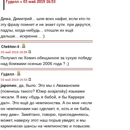
Гуделл » 03 май 2019 16:53
Дима, Димитрий... шли всех нафиг, если кто-то
эту фразу помнит и не знает сути. при дерутся,
падлы, когда-нибудь... отошли их ещё
дальше... искренне... :)
Chekhov-4
-
03 май 2019 16:59
Получил ли Хомич обещанное за сухую победу
над бомжами осенью 2006 года ? ;)
Гуделл
-
03 май 2019 16:53
japonec
, да, было. Это мы с Аважанским
(помнишь такого? Юзер avajansky) языками
чесали. Я ему «будь я бабой, я бы Каррере
дал». Это ещё до чемпионства. А он мне «если
он чемпионами нас сделает, я, хоть и не баба,
ему дам». Замётано, говорю, присоединяюсь,
может, наверху этот наш порыв увидят, и мы
кармически шансы на чемпионство и повысим.