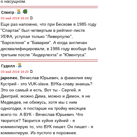
о насущном.
Спектр
-
03 май 2019 16:24
Еще раз напомню, что при Бескове в 1985 году
"Спартак" был четвертым в рейтинг-листе
УЕФА, уступая только "Ливерпулю",
"Барселоне" и "Баварии". А когда англичан
дисквалифицировали, в 1986 году вообще был
третьим после "Андерлехта" и "Ювентуса".
Гуделл
-
03 май 2019 16:20
japonec
, Вячеслав Юрьевич, а фамилия ему
Кустрей - это VUK-slava. ВУКа-славу знаешь?
Это он самый и есть. Вот ты - Сергей, я
Дмитрий, можно Дима, можно и Димон, я не
Медведев, не обижусь, хотя мы с ним
одногодки, я постарше на тройку месяцев
всего-то. А ВУК - Вячеслав Юрьевич. Что
творится? Творится хуйня хуйней - я
комментирую то, что ВУК пишет. Он пишет - я
комментирую. Из пустого в порожнее.