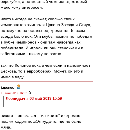
еврокубки, а не местный чемпионат, который
мало кому интересен.
никто никогда не скажет, сколько своих
чемпионатов выиграли Црвена Звезда и Стяуа,
потому что на остальное, кроме топ-5, всем
всегда было пох. Эти клубы помнят по победам
в Кубке чемпионов - они там навсегда как
победители. И играли ли они стеночками и
забеганиями - никому не важно.
так что Кононов пока в чем если и напоминает
Бескова, то в еврообсерах. Может, он это и
имел в виду.
japonec
-
03 май 2019 16:05
Леонидыч » 03 май 2019 15:59
никого... он сказал - "извините" и скромно,
пешим ходом пошОл куда-то, где не было
мяча...