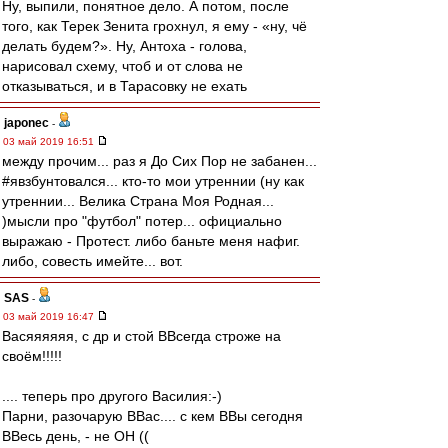
Ну, выпили, понятное дело. А потом, после
того, как Терек Зенита грохнул, я ему - «ну, чё
делать будем?». Ну, Антоха - голова,
нарисовал схему, чтоб и от слова не
отказываться, и в Тарасовку не ехать
japonec
-
03 май 2019 16:51
между прочим... раз я До Сих Пор не забанен...
#явзбунтовался... кто-то мои утреннии (ну как
утреннии... Велика Страна Моя Родная...
)мысли про "футбол" потер... официально
выражаю - Протест. либо баньте меня нафиг.
либо, совесть имейте... вот.
SAS
-
03 май 2019 16:47
Васяяяяяя, с др и стой ВВсегда строже на
своём!!!!!
.... теперь про другого Василия:-)
Парни, разочарую ВВас.... с кем ВВы сегодня
ВВесь день, - не ОН ((