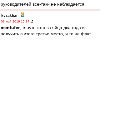
руководителей все-таки не наблюдается.
kvzakhar
-
03 май 2019 15:34
mentufer
, тянуть кота за яйца два года и
получить в итоге третье место, и то не факт,
оно нам надо? может пусть где в другом месте.
mentufer
-
03 май 2019 15:30
чё-та тут на Кононова накинулись
а ведь Кононов это не причина проблем, это
симптом. Человек относится к тренерам,
которым надо дать год-другой спокойно
работать без всяких задач, а уж потом
спрашивать. такого назначать в качестве
кризис-менеджера команды может только
принимающий решения, но при этом
предельно некомпетентный м..дак
kvzakhar
-
03 май 2019 15:25
вот при Массимо многие прибавили, да так что