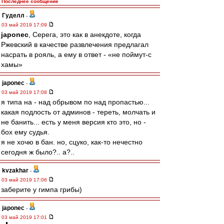
Последнее сообщение
Гуделл
-
03 май 2019 17:09
japonec
, Серега, это как в анекдоте, когда
Ржевский в качестве развлечения предлагал
насрать в рояль, а ему в ответ - «не поймут-с
хамы»
japonec
-
03 май 2019 17:08
я типа на - над обрывом по над пропастью...
какая подлость от админов - тереть, молчать и
не банить... есть у меня версия кто это, но -
бох ему судья.
я не хочю в бан. но, сцуко, как-то нечестно
сегодня ж было?.. а?..
kvzakhar
-
03 май 2019 17:06
заберите у гимпа грибы)
japonec
-
03 май 2019 17:01