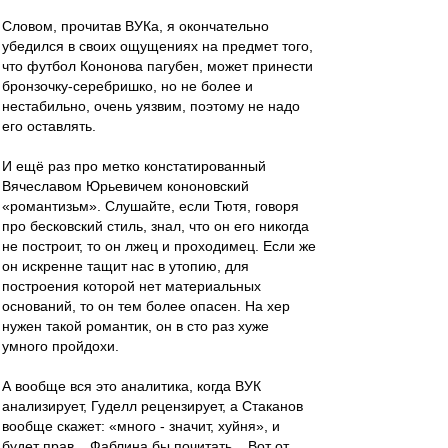
Словом, прочитав ВУКа, я окончательно
убедился в своих ощущениях на предмет того,
что футбол Кононова пагубен, может принести
бронзочку-серебришко, но не более и
нестабильно, очень уязвим, поэтому не надо
его оставлять.
И ещё раз про метко констатированный
Вячеславом Юрьевичем кононовский
«романтизьм». Слушайте, если Тютя, говоря
про бесковский стиль, знал, что он его никогда
не построит, то он лжец и проходимец. Если же
он искренне тащит нас в утопию, для
построения которой нет материальных
оснований, то он тем более опасен. На хер
нужен такой романтик, он в сто раз хуже
умного пройдохи.
А вообще вся это аналитика, когда ВУК
анализирует, Гуделл рецензирует, а Стаканов
вообще скажет: «много - значит, хуйня», и
будет прав... Фаблина бы почитать... Вот от