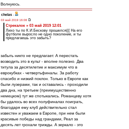
Волнуюсь.
chelas
-
03 май 2019 16:08
Стрекалок » 03 май 2019 12:01
Лихо ты по К.И.Бескову прошелся((( На его
футболе выросло не одно поколение, и ты
предлагаешь это забыть?
забыть никто не предлагает. А перестать
возводить это в культ - вполне полезно. Два
титула за десятилетие и максимум что в
еврокубках - четвертьфиналы. За работу
спасибо и низкий поклон. Только в Европе как
были лузерами, так и оставались - проходили
два дна, на третьем (преимущественно
немецком) тут же спотыкались. Романцеву хотя
бы удалось во всех полуфиналах поиграть,
благодаря ему клуб действительно стал
известен и уважаем в Европе, при нем были
красивые победы над грандами, Реал за
десять лет грохали трижды. А зеркало - это