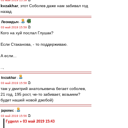
03 май 2019 15:59
kvzakhar
, этот Соболев даже нам забивал год
назад.
Леонидыч
-
03 май 2019 15:59
Кого на хуй послал Глушак?
Если Стаканова, - то поддерживаю.
А если...
..,
kvzakhar
-
03 май 2019 15:58
там у дмитрий анатольевича бегает соболев,
21 год, 195 рост, че-то забивает, возьмем?
будет нашей новой дзюбой)
japonec
-
03 май 2019 15:56
Гуделл » 03 май 2019 15:43