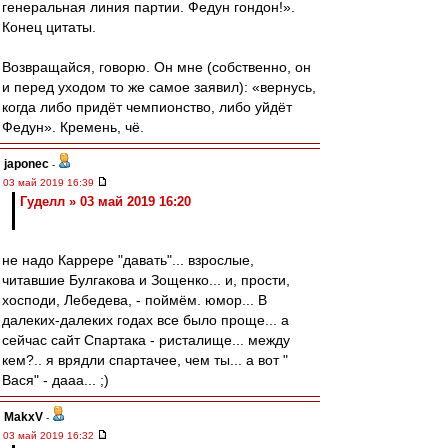
генеральная линия партии. Федун гондон!».
Конец цитаты.
Возвращайся, говорю. Он мне (собственно, он
и перед уходом то же самое заявил): «вернусь,
когда либо придёт чемпионство, либо уйдёт
Федун». Кремень, чё.
japonec
-
03 май 2019 16:39
Гуделл » 03 май 2019 16:20
не надо Каррере "давать"... взрослые,
читавшие Булгакова и Зощенко... и, прости,
хосподи, Лебедева, - поймём. юмор... В
далеких-далеких годах все было проще... а
сейчас сайт Спартака - ристалище... между
кем?.. я врядли спартачее, чем ты... а вот "
Вася" - дааа... ;)
MakxV
-
03 май 2019 16:32