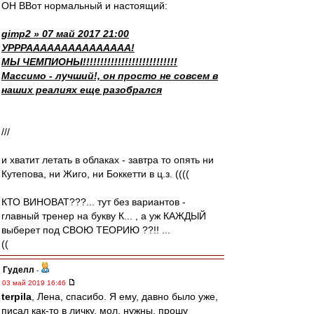
ОН ВВот нормальный и настоящий:
gimp2 » 07 май 2017 21:00
УРРРААААААААААААААА!
МЫ ЧЕМПИОНЫ!!!!!!!!!!!!!!!!!!!!!!!!!!!
Массимо - лучший!, он просто не совсем в
наших реалиях еще разобрался
///
и хватит летать в облаках - завтра то опять ни
Кутепова, ни Жиго, ни Боккетти в ц.з. ((((
КТО ВИНОВАТ???... тут без вариантов -
главный тренер на букву К... , а уж КАЖДЫЙ
выберет под СВОЮ ТЕОРИЮ ??!! ...
((
Гуделл
-
03 май 2019 16:46
terpila
, Лена, спасибо. Я ему, давно было уже,
писал как-то в личку, мол, нужны, прошу