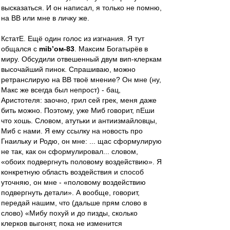
высказаться. И он написал, я только не помню,
на ВВ или мне в личку же.
КстатЕ. Ещё один голос из изгнания. Я тут
общался с
mib’ом-83
. Максим Богатырёв в
миру. Обсудили отвешенный двум вип-клеркам
высочайший пинок. Спрашиваю, можно
ретранслирую на ВВ твоё мнение? Он мне (ну,
Макс же всегда был непрост) - бац,
Аристотеля: заочно, грил сей грек, меня даже
бить можно. Поэтому, уже Миб говорит, пЕши
что хошь. Словом, атутьки и антиизмайловцы,
Миб с нами. Я ему ссылку на новость про
Гнаильку и Родю, он мне: ... щас сформулирую
не так, как он сформулировал... словом,
«обоих подвергнуть половому воздействию». Я
конкретную область воздействия и способ
уточняю, он мне - «половому воздействию
подвергнуть детали». А вообще, говорит,
передай нашим, что (дальше прям слово в
слово) «Мибу похуй и до пизды, сколько
клерков выгонят, пока не изменится