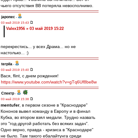
чьего отсутствия ВВ потеряла невосполнимо.
japonec
-
03 май 2019 15:43
Valex1956 » 03 май 2019 15:22
перекрестись... у всех Драма... но не
настолько... :)
terpila
-
03 май 2019 15:40
Вася, flint, с днем рождения!
https://www.youtube.com/watch?v=gTq6Uf8be8w
Спектр
-
03 май 2019 15:38
mentufer
, в первом сезоне в "Краснодаре"
Кононов вывел команду в Европу и в финал
Кубка, во втором взял медали. Трудно назвать
это "год-другой работать без всяких задач".
Одно верно, правда - кризиса в "Краснодаре"
не было. Там такого ебалайтунга среди