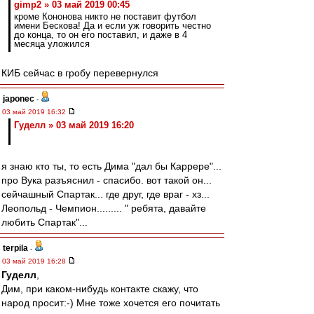
gimp2 » 03 май 2019 00:45
кроме Кононова никто не поставит футбол
имени Бескова! Да и если уж говорить честно
до конца, то он его поставил, и даже в 4
месяца уложился
КИБ сейчас в гробу перевернулся
japonec
-
03 май 2019 16:32
Гуделл » 03 май 2019 16:20
я знаю кто ты, то есть Дима "дал бы Каррере"...
про Вука разъяснил - спасибо. вот такой он...
сейчашный Спартак... где друг, где враг - хз...
Леопольд - Чемпион......... " ребята, давайте
любить Спартак"...
terpila
-
03 май 2019 16:28
Гуделл
,
Дим, при каком-нибудь контакте скажу, что
народ просит:-) Мне тоже хочется его почитать