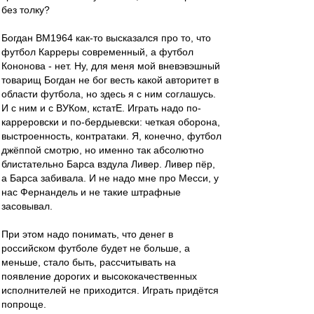
без толку?
Богдан ВМ1964 как-то высказался про то, что
футбол Карреры современный, а футбол
Кононова - нет. Ну, для меня мой вневэвэшный
товарищ Богдан не бог весть какой авторитет в
области футбола, но здесь я с ним соглашусь.
И с ним и с ВУКом, кстатЕ. Играть надо по-
карреровски и по-бердыевски: четкая оборона,
выстроенность, контратаки. Я, конечно, футбол
джёппой смотрю, но именно так абсолютно
блистательно Барса вздула Ливер. Ливер пёр,
а Барса забивала. И не надо мне про Месси, у
нас Фернандель и не такие штрафные
засовывал.
При этом надо понимать, что денег в
российском футболе будет не больше, а
меньше, стало быть, рассчитывать на
появление дорогих и высококачественных
исполнителей не приходится. Играть придётся
попроще.