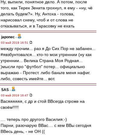
Ну, выпили, понятное дело. А потом, после
того, как Терек Зенита грохнул, я ему - «ну, чё
делать будем?». Ну, Антоха - голова,
нарисовал схему, чтоб и от слова не
отказываться, и в Тарасовку не ехать
japonec
-
03 май 2019 16:51
между прочим... раз я До Сих Пор не забанен...
#явзбунтовался... кто-то мои утреннии (ну как
утреннии... Велика Страна Моя Родная...
)мысли про "футбол" потер... официально
выражаю - Протест. либо баньте меня нафиг.
либо, совесть имейте... вот.
SAS
-
03 май 2019 16:47
Васяяяяяя, с др и стой ВВсегда строже на
своём!!!!!
.... теперь про другого Василия:-)
Парни, разочарую ВВас.... с кем ВВы сегодня
ВВесь день, - не ОН ((