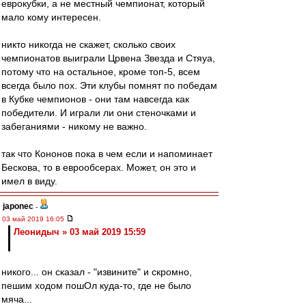
еврокубки, а не местный чемпионат, который
мало кому интересен.
никто никогда не скажет, сколько своих
чемпионатов выиграли Црвена Звезда и Стяуа,
потому что на остальное, кроме топ-5, всем
всегда было пох. Эти клубы помнят по победам
в Кубке чемпионов - они там навсегда как
победители. И играли ли они стеночками и
забеганиями - никому не важно.
так что Кононов пока в чем если и напоминает
Бескова, то в еврообсерах. Может, он это и
имел в виду.
japonec
-
03 май 2019 16:05
Леонидыч » 03 май 2019 15:59
никого... он сказал - "извините" и скромно,
пешим ходом пошОл куда-то, где не было
мяча...