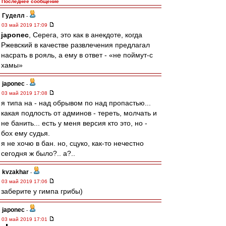
Последнее сообщение
Гуделл
-
03 май 2019 17:09
japonec
, Серега, это как в анекдоте, когда
Ржевский в качестве развлечения предлагал
насрать в рояль, а ему в ответ - «не поймут-с
хамы»
japonec
-
03 май 2019 17:08
я типа на - над обрывом по над пропастью...
какая подлость от админов - тереть, молчать и
не банить... есть у меня версия кто это, но -
бох ему судья.
я не хочю в бан. но, сцуко, как-то нечестно
сегодня ж было?.. а?..
kvzakhar
-
03 май 2019 17:06
заберите у гимпа грибы)
japonec
-
03 май 2019 17:01