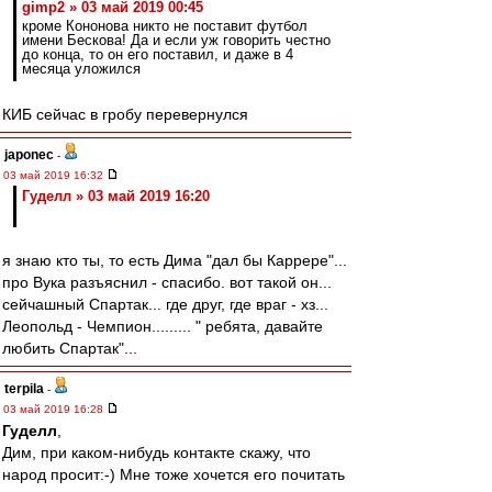
gimp2 » 03 май 2019 00:45
кроме Кононова никто не поставит футбол
имени Бескова! Да и если уж говорить честно
до конца, то он его поставил, и даже в 4
месяца уложился
КИБ сейчас в гробу перевернулся
japonec
-
03 май 2019 16:32
Гуделл » 03 май 2019 16:20
я знаю кто ты, то есть Дима "дал бы Каррере"...
про Вука разъяснил - спасибо. вот такой он...
сейчашный Спартак... где друг, где враг - хз...
Леопольд - Чемпион......... " ребята, давайте
любить Спартак"...
terpila
-
03 май 2019 16:28
Гуделл
,
Дим, при каком-нибудь контакте скажу, что
народ просит:-) Мне тоже хочется его почитать