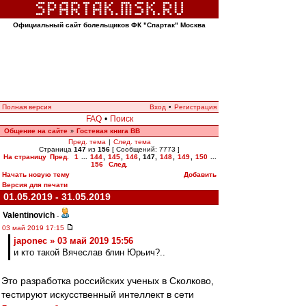
Официальный сайт болельщиков ФК "Спартак" Москва
Полная версия
Вход
•
Регистрация
FAQ
•
Поиск
Общение на сайте
Гостевая книга ВВ
»
Пред. тема
|
След. тема
Страница
147
из
156
[ Сообщений: 7773 ]
На страницу
Пред.
1
...
144
,
145
,
146
,
147
,
148
,
149
,
150
...
156
След.
Начать новую тему
Добавить
Версия для печати
01.05.2019 - 31.05.2019
Valentinovich
-
03 май 2019 17:15
japonec » 03 май 2019 15:56
и кто такой Вячеслав блин Юрьич?..
Это разработка российских ученых в Сколково,
тестируют искусственный интеллект в сети