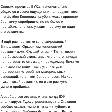
Словом, прочитав ВУКа, я окончательно
убедился в своих ощущениях на предмет того,
что футбол Кононова пагубен, может принести
бронзочку-серебришко, но не более и
нестабильно, очень уязвим, поэтому не надо
его оставлять.
И ещё раз про метко констатированный
Вячеславом Юрьевичем кононовский
«романтизьм». Слушайте, если Тютя, говоря
про бесковский стиль, знал, что он его никогда
не построит, то он лжец и проходимец. Если же
он искренне тащит нас в утопию, для
построения которой нет материальных
оснований, то он тем более опасен. На хер
нужен такой романтик, он в сто раз хуже
умного пройдохи.
А вообще вся это аналитика, когда ВУК
анализирует, Гуделл рецензирует, а Стаканов
вообще скажет: «много - значит, хуйня», и
будет прав... Фаблина бы почитать... Вот от