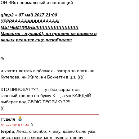
ОН ВВот нормальный и настоящий:
gimp2 » 07 май 2017 21:00
УРРРААААААААААААААА!
МЫ ЧЕМПИОНЫ!!!!!!!!!!!!!!!!!!!!!!!!!!!
Массимо - лучший!, он просто не совсем в
наших реалиях еще разобрался
///
и хватит летать в облаках - завтра то опять ни
Кутепова, ни Жиго, ни Боккетти в ц.з. ((((
КТО ВИНОВАТ???... тут без вариантов -
главный тренер на букву К... , а уж КАЖДЫЙ
выберет под СВОЮ ТЕОРИЮ ??!! ...
((
Гуделл
-
03 май 2019 16:46
terpila
, Лена, спасибо. Я ему, давно было уже,
писал как-то в личку, мол, нужны, прошу