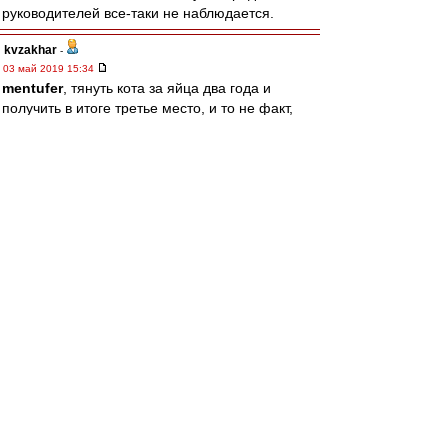
руководителей все-таки не наблюдается.
kvzakhar
-
03 май 2019 15:34
mentufer
, тянуть кота за яйца два года и
получить в итоге третье место, и то не факт,
оно нам надо? может пусть где в другом месте.
mentufer
-
03 май 2019 15:30
чё-та тут на Кононова накинулись
а ведь Кононов это не причина проблем, это
симптом. Человек относится к тренерам,
которым надо дать год-другой спокойно
работать без всяких задач, а уж потом
спрашивать. такого назначать в качестве
кризис-менеджера команды может только
принимающий решения, но при этом
предельно некомпетентный м..дак
kvzakhar
-
03 май 2019 15:25
вот при Массимо многие прибавили, да так что