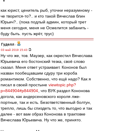
как юрист, ценитель рыб, уточни неразумному -
че творится-то?.. и кто такой Вячеслав блин
Юрьич?.. (пока подлый админ, который трет
меня сегодня, меня не Осмелится забанить -
буду быть. пусть жрёт, трус)
Гуделл
-
03 май 2019 15:43
Ну что же, тов. Маузер, как окрестил Вячеслава
Юрьевича его бостонский тезка, своё слово
сказал. Меня ответ устраивает. Кононов был
назван пообещавшим сдуру три короба
романтиком. Собственно, что ещё надо? Как я
писал в своей простыне
viewtopic.php?
p=844904#p844904
, что ВУК раздел Кононова
догола, как андерсеновского короля лже-
портные, так и есть. Безответственный болтун,
трепло, лишь бы спиздеть то, что выгодно и так
далее - вот вам образ Кононова в трактовке
Вячеслава Юрьевича. Ну что же, принято.