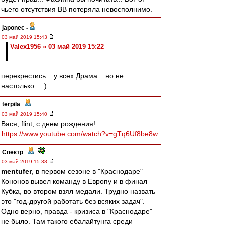
чьего отсутствия ВВ потеряла невосполнимо.
japonec
-
03 май 2019 15:43
Valex1956 » 03 май 2019 15:22
перекрестись... у всех Драма... но не
настолько... :)
terpila
-
03 май 2019 15:40
Вася, flint, с днем рождения!
https://www.youtube.com/watch?v=gTq6Uf8be8w
Спектр
-
03 май 2019 15:38
mentufer
, в первом сезоне в "Краснодаре"
Кононов вывел команду в Европу и в финал
Кубка, во втором взял медали. Трудно назвать
это "год-другой работать без всяких задач".
Одно верно, правда - кризиса в "Краснодаре"
не было. Там такого ебалайтунга среди