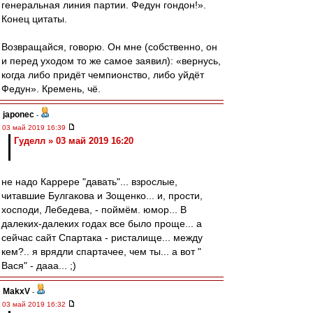
генеральная линия партии. Федун гондон!».
Конец цитаты.
Возвращайся, говорю. Он мне (собственно, он
и перед уходом то же самое заявил): «вернусь,
когда либо придёт чемпионство, либо уйдёт
Федун». Кремень, чё.
japonec
-
03 май 2019 16:39
Гуделл » 03 май 2019 16:20
не надо Каррере "давать"... взрослые,
читавшие Булгакова и Зощенко... и, прости,
хосподи, Лебедева, - поймём. юмор... В
далеких-далеких годах все было проще... а
сейчас сайт Спартака - ристалище... между
кем?.. я врядли спартачее, чем ты... а вот "
Вася" - дааа... ;)
MakxV
-
03 май 2019 16:32