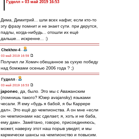
Гуделл » 03 май 2019 16:53
Дима, Димитрий... шли всех нафиг, если кто-то
эту фразу помнит и не знает сути. при дерутся,
падлы, когда-нибудь... отошли их ещё
дальше... искренне... :)
Chekhov-4
-
03 май 2019 16:59
Получил ли Хомич обещанное за сухую победу
над бомжами осенью 2006 года ? ;)
Гуделл
-
03 май 2019 16:53
japonec
, да, было. Это мы с Аважанским
(помнишь такого? Юзер avajansky) языками
чесали. Я ему «будь я бабой, я бы Каррере
дал». Это ещё до чемпионства. А он мне «если
он чемпионами нас сделает, я, хоть и не баба,
ему дам». Замётано, говорю, присоединяюсь,
может, наверху этот наш порыв увидят, и мы
кармически шансы на чемпионство и повысим.