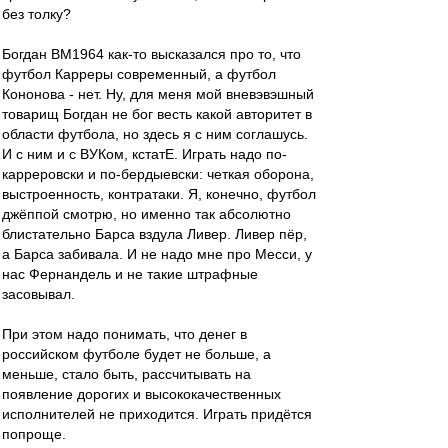
без толку?
Богдан ВМ1964 как-то высказался про то, что
футбол Карреры современный, а футбол
Кононова - нет. Ну, для меня мой вневэвэшный
товарищ Богдан не бог весть какой авторитет в
области футбола, но здесь я с ним соглашусь.
И с ним и с ВУКом, кстатЕ. Играть надо по-
карреровски и по-бердыевски: четкая оборона,
выстроенность, контратаки. Я, конечно, футбол
джёппой смотрю, но именно так абсолютно
блистательно Барса вздула Ливер. Ливер пёр,
а Барса забивала. И не надо мне про Месси, у
нас Фернандель и не такие штрафные
засовывал.
При этом надо понимать, что денег в
российском футболе будет не больше, а
меньше, стало быть, рассчитывать на
появление дорогих и высококачественных
исполнителей не приходится. Играть придётся
попроще.