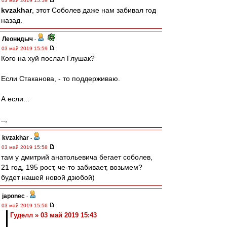
03 май 2019 15:59
kvzakhar
, этот Соболев даже нам забивал год
назад.
Леонидыч
-
03 май 2019 15:59
Кого на хуй послал Глушак?
Если Стаканова, - то поддерживаю.
А если...
..,
kvzakhar
-
03 май 2019 15:58
там у дмитрий анатольевича бегает соболев,
21 год, 195 рост, че-то забивает, возьмем?
будет нашей новой дзюбой)
japonec
-
03 май 2019 15:56
Гуделл » 03 май 2019 15:43