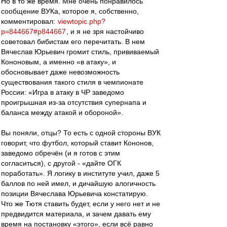
Но в то же время. Мне очень понравилось
сообщение ВУКа, которое я, собственно,
комментировал:
viewtopic.php?
p=844667#p844667
, и я не зря настойчиво
советовал бибистам его перечитать. В нем
Вячеслав Юрьевич громит стиль, прививаемый
Кононовым, а именно «в атаку», и
обосновывает даже невозможность
существования такого стиля в чемпионате
России: «Игра в атаку в ЧР заведомо
проигрышная из-за отсутствия супернапа и
баланса между атакой и обороной».
Вы поняли, отцы? То есть с одной стороны ВУК
говорит, что футбол, который ставит Кононов,
заведомо обречён (и я готов с этим
согласиться), с другой - «дайте ОГК
поработать». Я логику в институте учил, даже 5
баллов по ней имел, и дичайшую алогичность
позиции Вячеслава Юрьевича констатирую.
Что же Тютя ставить будет, если у него нет и не
предвидится материала, и зачем давать ему
время на постановку «этого», если всё равно