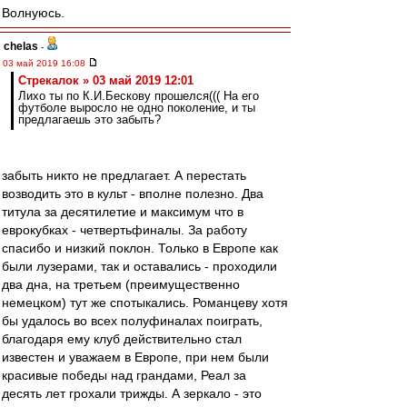
Волнуюсь.
chelas
-
03 май 2019 16:08
Стрекалок » 03 май 2019 12:01
Лихо ты по К.И.Бескову прошелся((( На его
футболе выросло не одно поколение, и ты
предлагаешь это забыть?
забыть никто не предлагает. А перестать
возводить это в культ - вполне полезно. Два
титула за десятилетие и максимум что в
еврокубках - четвертьфиналы. За работу
спасибо и низкий поклон. Только в Европе как
были лузерами, так и оставались - проходили
два дна, на третьем (преимущественно
немецком) тут же спотыкались. Романцеву хотя
бы удалось во всех полуфиналах поиграть,
благодаря ему клуб действительно стал
известен и уважаем в Европе, при нем были
красивые победы над грандами, Реал за
десять лет грохали трижды. А зеркало - это