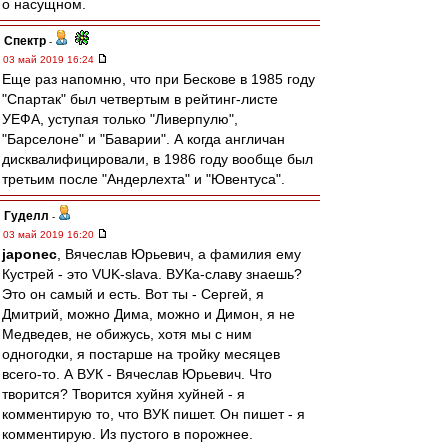
о насущном.
Спектр
-
03 май 2019 16:24
Еще раз напомню, что при Бескове в 1985 году
"Спартак" был четвертым в рейтинг-листе
УЕФА, уступая только "Ливерпулю",
"Барселоне" и "Баварии". А когда англичан
дисквалифицировали, в 1986 году вообще был
третьим после "Андерлехта" и "Ювентуса".
Гуделл
-
03 май 2019 16:20
japonec
, Вячеслав Юрьевич, а фамилия ему
Кустрей - это VUK-slava. ВУКа-славу знаешь?
Это он самый и есть. Вот ты - Сергей, я
Дмитрий, можно Дима, можно и Димон, я не
Медведев, не обижусь, хотя мы с ним
одногодки, я постарше на тройку месяцев
всего-то. А ВУК - Вячеслав Юрьевич. Что
творится? Творится хуйня хуйней - я
комментирую то, что ВУК пишет. Он пишет - я
комментирую. Из пустого в порожнее.