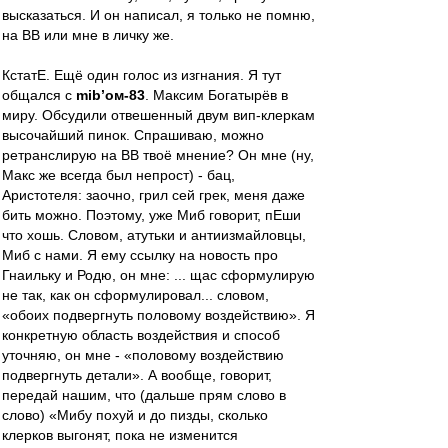
высказаться. И он написал, я только не помню,
на ВВ или мне в личку же.
КстатЕ. Ещё один голос из изгнания. Я тут
общался с
mib’ом-83
. Максим Богатырёв в
миру. Обсудили отвешенный двум вип-клеркам
высочайший пинок. Спрашиваю, можно
ретранслирую на ВВ твоё мнение? Он мне (ну,
Макс же всегда был непрост) - бац,
Аристотеля: заочно, грил сей грек, меня даже
бить можно. Поэтому, уже Миб говорит, пЕши
что хошь. Словом, атутьки и антиизмайловцы,
Миб с нами. Я ему ссылку на новость про
Гнаильку и Родю, он мне: ... щас сформулирую
не так, как он сформулировал... словом,
«обоих подвергнуть половому воздействию». Я
конкретную область воздействия и способ
уточняю, он мне - «половому воздействию
подвергнуть детали». А вообще, говорит,
передай нашим, что (дальше прям слово в
слово) «Мибу похуй и до пизды, сколько
клерков выгонят, пока не изменится