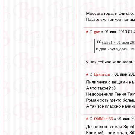
Мессага года, я считаю. 
Настолько тонкое поним
#
gav
» 01 июн 2019 01:
slava1 » 01 июн 20
в два круга,дальше 
у них сейчас календарь 
#
Ценитель
» 01 июн 201
Пилипчука с вещами на 
А что такое? :3
Недооценили Гения Так
Роман хоть где-то боль
А так всё классно начин
#
OldMan-33
» 01 июн 20
Для пользователя Squab
Кремний - неметалл, SiO