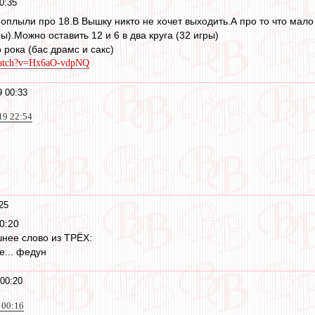
0:35
плыли про 18.В Вышку никто не хочет выходить.А про то что мало и
ры).Можно оставить 12 и 6 в два круга (32 игры)
 рока (бас драмс и сакс)
watch?v=Hx6aO-vdpNQ
 00:33
19 22:54
25
0:20
шнее слово из ТРЁХ:
е... федун
00:20
 00:16