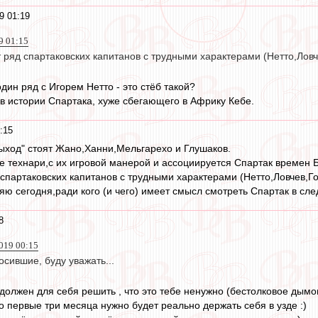
9 01:19
9 01:15
 ряд спартаковских капитанов с трудными характерами (Нетто,Ловч
дин ряд с Игорем Нетто - это стёб такой?
 в истории Спартака, хуже сбегающего в Африку Кебе.
:15
выход" стоят Жано,Ханни,Мельгарехо и Глушаков.
 технари,с их игровой манерой и ассоциируется Спартак времен Б
спартаковских капитанов с трудными характерами (Нетто,Ловчев,Го
яю сегодня,ради кого (и чего) имеет смысл смотреть Спартак в сл
8
019 00:15
осившие, буду уважать...
 должен для себя решить , что это тебе ненужно (бестолковое дымоп
то первые три месяца нужно будет реально держать себя в узде :)