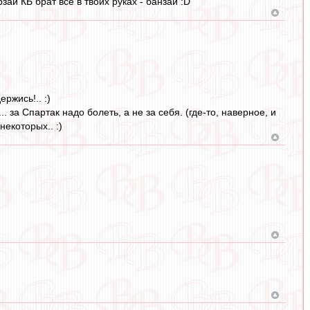
ай КБ брат всё в твоих руках - банзай :D
ержись!.. :)
. за Спартак надо болеть, а не за себя. (где-то, наверное, и
некоторых.. :)