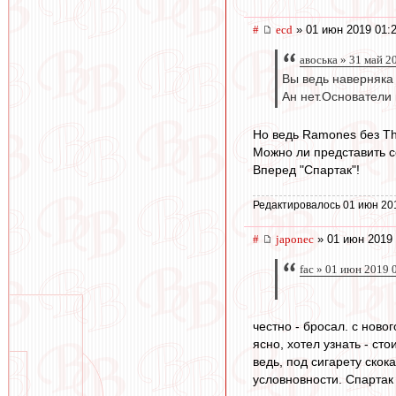
#
ecd
» 01 июн 2019 01:
авоська » 31 май 2
Вы ведь наверняка 
Ан нет.Основатели
Но ведь Ramones без The
Можно ли представить с
Вперед "Спартак"!
Редактировалось 01 июн 20
#
japonec
» 01 июн 2019 
fac » 01 июн 2019 
честно - бросал. с новог
ясно, хотел узнать - ст
ведь, под сигарету скока
условновности. Спартак -