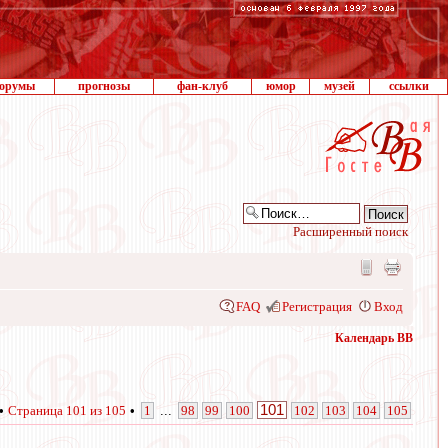
орумы
прогнозы
фан-клуб
юмор
музей
ссылки
Расширенный поиск
FAQ
Регистрация
Вход
Календарь ВВ
101
 •
Страница
101
из
105
•
1
...
98
99
100
102
103
104
105