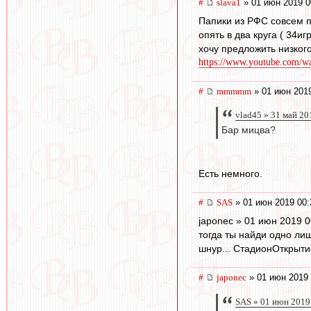
#
slava1
» 01 июн 2019 0
Папики из РФС совсем по
опять в два круга ( 34иг
хочу предложить низкого
https://www.youtube.com/
#
mmmmm
» 01 июн 2019
vlad45 » 31 май 20
Бар мицва?
Есть немного.
#
SAS
» 01 июн 2019 00:
japonec » 01 июн 2019 0
тогда ты найди одно ли
шнур... СтадионОткрыти
#
japonec
» 01 июн 2019 
SAS » 01 июн 2019