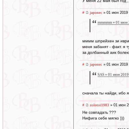
У меня 22 мая был год ,
#
japonec
» 01 июн 2019 
mmmmm » 01 июн 2
мммм шпрейхен зи иврит?.
меня забанят - факт. я т
за долбанный аик болеют
#
japonec
» 01 июн 2019 
SAS » 01 июн 2019
сначала ты найди, ибо я 
#
zolotoi1983
» 01 июн 2
Не совпадать ???
Нифига себе мягко )))