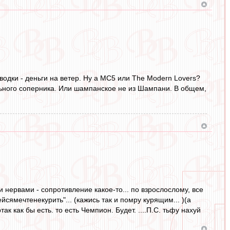
 водки - деньги на ветер. Ну а MC5 или The Modern Lovers?
льного соперника. Или шампанское не из Шампани. В общем,
м и нервами - сопротивление какое-то... по взрослослому, все
йсямечтенекурить"... (кажись так и помру курящим... )(а
ак как бы есть. то есть Чемпион. Будет. ....П.С. тьфу нахуй