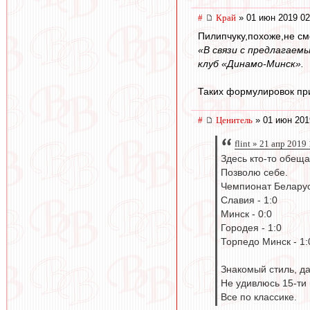
#
Край
» 01 июн 2019 02
Пилипчуку,похоже,не см
«В связи с предлагае
клуб «Динамо-Минск».
Таких формулировок при
#
Ценитель
» 01 июн 201
flint » 21 апр 2019
Здесь кто-то обеща
Позволю себе.
Чемпионат Беларус
Славия - 1:0
Минск - 0:0
Городея - 1:0
Торпедо Минск - 1:
Знакомый стиль, д
Не удивлюсь 15-ти 
Все по классике.