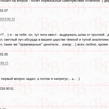
 пошёл на второй - полёт нормальный самочувствие отличное :) дерз
01:07
019 00:33
. :) я - за тебя. но, тут типа квест - выдержать шлак от троллей.. д
ут, светлый луч абсурда в вашем царстве тёмной и тупой аналитики..
, такие же "правоверные" ценители... юмор... ) всех люблю, кроме 
01:00
 00:25
первый вопрос задал, а потом я напрягус... ь... :)
019 00:51