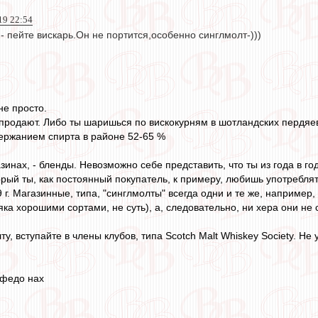
19 22:54
- пейте вискарь.Он не портится,особенно синглмолт-)))
не просто.
 продают. Либо ты шаришься по вискокурням в шотландских пердяев
держанием спирта в районе 52-65 %
азинах, - бленды. Невозможно себе представить, что ты из года в г
рый ты, как постоянный покупатель, к примеру, любишь употреблят
г. Магазинные, типа, "синглмолты" всегда одни и те же, например, в
ка хорошими сортами, не суть), а, следовательно, ни хера они не 
ту, вступайте в члены клубов, типа Scotch Malt Whiskey Society. Н
о федo нах