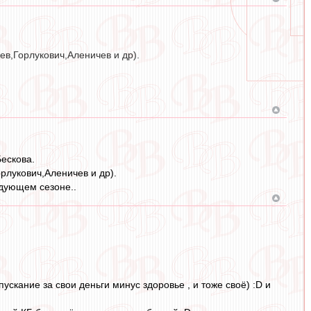
ев,Горлукович,Аленичев и др).
ескова.
рлукович,Аленичев и др).
едующем сезоне..
ускание за свои деньги минус здоровье , и тоже своё) :D и