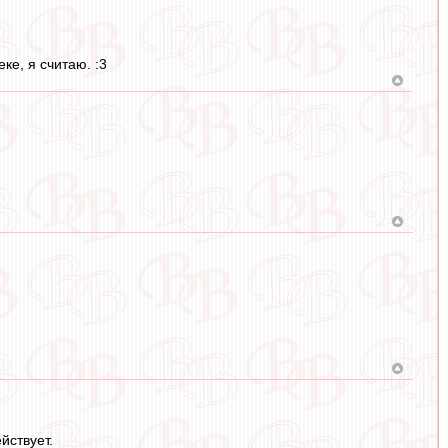
ке, я считаю. :3
йствует.