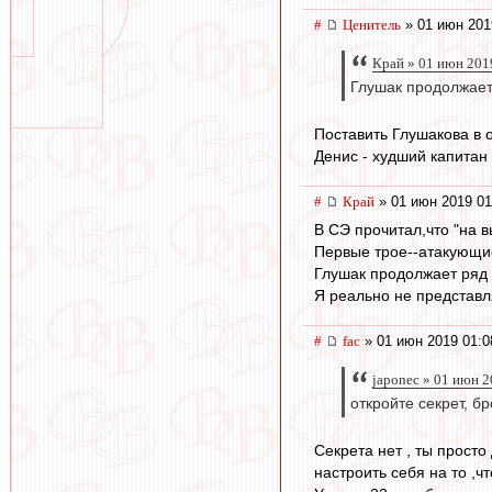
#
Ценитель
» 01 июн 201
Край » 01 июн 201
Глушак продолжает
Поставить Глушакова в о
Денис - худший капитан
#
Край
» 01 июн 2019 01
В СЭ прочитал,что "на 
Первые трое--атакующие
Глушак продолжает ряд 
Я реально не представл
#
fac
» 01 июн 2019 01:0
japonec » 01 июн 2
откройте секрет, бр
Секрета нет , ты просто
настроить себя на то ,ч