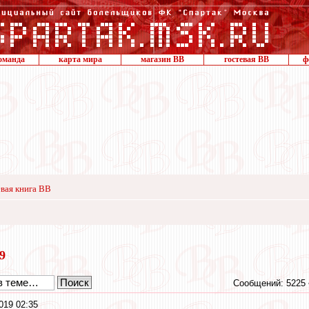
оманда
карта мира
магазин ВВ
гостевая ВВ
ф
вая книга ВВ
19
Сообщений: 5225
019 02:35