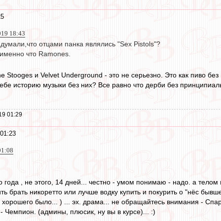
25
019 18:43
думали,что отцами панка являлись "Sex Pistols"?
 именно что Ramones.
 Stooges и Velvet Underground - это не серьезно. Это как пиво без
ебе историю музыки без них? Все равно что дерби без принципиа
19 01:29
01:23
01:08
о года , не этого, 14 дней... честно - умом понимаю - надо. а тело
оить брать никоретто или лучше водку купить и покурить о "нёс бывше
 хорошего было... ) ... эх. драма... не обращайтесь внимания - Спарт
 Чемпион. (админы, плюсик, ну вы в курсе)... :)