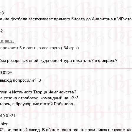
:3
ание футбола заслуживает прямого билета до Аналитона в VIP-отсе
42
19, 00:35
проходят 5 и опять в два круга ( 34игры)
без резервных дней. куда еще 4 тура пихать то? в февраль?
9 01:36
выход попросили? :3
тики и Истинного Творца Чемпионства?
ше сезона отработал, командный наш? :3
алось, с брауварных статей Рабинера.
19 01:31
bler
2 - кислотный оксид. В общем, спирт со стеклом никак не взаимоде