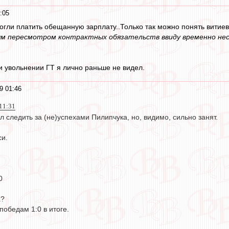
:05
огли платить обещанную зарплату..Только так можно понять витие
мым пересмотром контрактных обязательств ввиду временно не
 увольнении ГТ я лично раньше не видел.
9 01:46
 11:31
л следить за (не)успехами Пилипчука, но, видимо, сильно занят.
и.
0
а?
победам 1:0 в итоге.