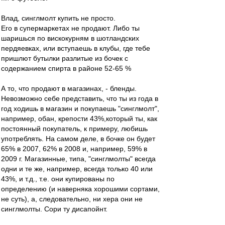
Влад, синглмолт купить не просто.
Его в супермаркетах не продают. Либо ты
шаришься по вискокурням в шотландских
пердяевках, или вступаешь в клубы, где тебе
пришлют бутылки разлитые из бочек с
содержанием спирта в районе 52-65 %
А то, что продают в магазинах, - бленды.
Невозможно себе представить, что ты из года в
год ходишь в магазин и покупаешь "синглмолт",
например, обан, крепости 43%,который ты, как
постоянный покупатель, к примеру, любишь
употреблять. На самом деле, в бочке он будет
65% в 2007, 62% в 2008 и, например, 59% в
2009 г. Магазинные, типа, "синглмолты" всегда
одни и те же, например, всегда только 40 или
43%, и т.д., т.е. они купированы по
определению (и наверняка хорошими сортами,
не суть), а, следовательно, ни хера они не
синглмолты. Сори ту дисапойнт.