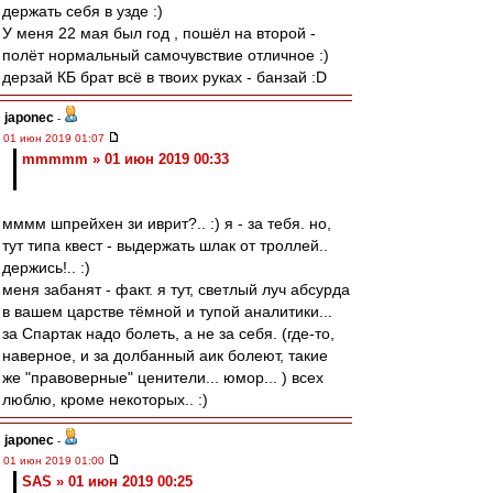
держать себя в узде :)
У меня 22 мая был год , пошёл на второй -
полёт нормальный самочувствие отличное :)
дерзай КБ брат всё в твоих руках - банзай :D
japonec
-
01 июн 2019 01:07
mmmmm » 01 июн 2019 00:33
мммм шпрейхен зи иврит?.. :) я - за тебя. но,
тут типа квест - выдержать шлак от троллей..
держись!.. :)
меня забанят - факт. я тут, светлый луч абсурда
в вашем царстве тёмной и тупой аналитики...
за Спартак надо болеть, а не за себя. (где-то,
наверное, и за долбанный аик болеют, такие
же "правоверные" ценители... юмор... ) всех
люблю, кроме некоторых.. :)
japonec
-
01 июн 2019 01:00
SAS » 01 июн 2019 00:25