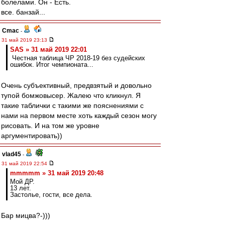
болелами. Он - Есть.
все. банзай...
Cmac
-
31 май 2019 23:13
SAS » 31 май 2019 22:01
Честная таблица ЧР 2018-19 без судейских
ошибок. Итог чемпионата...
Очень субъективный, предвзятый и довольно
тупой бомжовысер. Жалею что кликнул. Я
такие таблички с такими же пояснениями с
нами на первом месте хоть каждый сезон могу
рисовать. И на том же уровне
аргументировать))
vlad45
-
31 май 2019 22:54
mmmmm » 31 май 2019 20:48
Мой ДР.
13 лет.
Застолье, гости, все дела.
Бар мицва?-)))