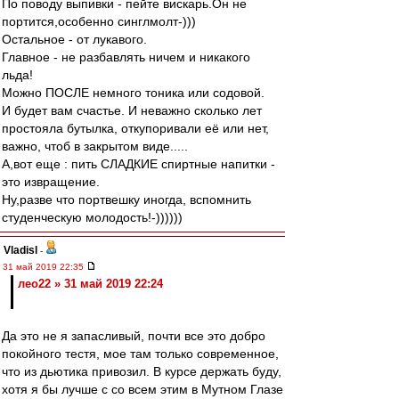
По поводу выпивки - пейте вискарь.Он не
портится,особенно синглмолт-)))
Остальное - от лукавого.
Главное - не разбавлять ничем и никакого
льда!
Можно ПОСЛЕ немного тоника или содовой.
И будет вам счастье. И неважно сколько лет
простояла бутылка, откупоривали её или нет,
важно, чтоб в закрытом виде.....
А,вот еще : пить СЛАДКИЕ спиртные напитки -
это извращение.
Ну,разве что портвешку иногда, вспомнить
студенческую молодость!-))))))
Vladisl
-
31 май 2019 22:35
лео22 » 31 май 2019 22:24
Да это не я запасливый, почти все это добро
покойного тестя, мое там только современное,
что из дьютика привозил. В курсе держать буду,
хотя я бы лучше с со всем этим в Мутном Глазе