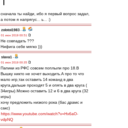
сначала ты найди, ибо я первый вопрос задал,
а потом я напрягус... ь... :)
zolotoi1983
-
01 июн 2019 00:51
Не совпадать ???
Нифига себе мягко )))
slava1
-
01 июн 2019 00:35
Папики из РФС совсем поплыли про 18.В
Вышку никто не хочет выходить.А про то что
мало игр,так оставить 14 команд в два
круга,дальше проходят 5 и опять в два круга (
34игры).Можно оставить 12 и 6 в два круга (32
игры)
хочу предложить низкого рока (бас драмс и
сакс)
https://www.youtube.com/watch?v=Hx6aO-
vdpNQ