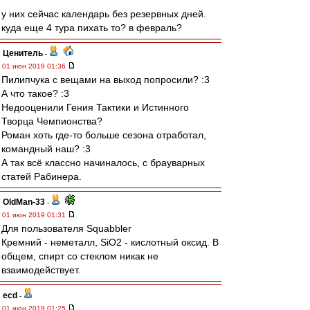
у них сейчас календарь без резервных дней.
куда еще 4 тура пихать то? в февраль?
Ценитель
-
01 июн 2019 01:36
Пилипчука с вещами на выход попросили? :3
А что такое? :3
Недооценили Гения Тактики и Истинного
Творца Чемпионства?
Роман хоть где-то больше сезона отработал,
командный наш? :3
А так всё классно начиналось, с брауварных
статей Рабинера.
OldMan-33
-
01 июн 2019 01:31
Для пользователя Squabbler
Кремний - неметалл, SiO2 - кислотный оксид. В
общем, спирт со стеклом никак не
взаимодействует.
ecd
-
01 июн 2019 01:25