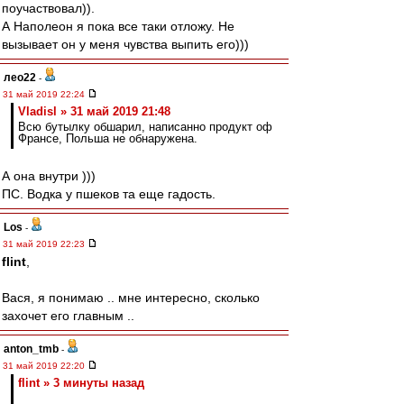
поучаствовал)).
А Наполеон я пока все таки отложу. Не
вызывает он у меня чувства выпить его)))
лео22
-
31 май 2019 22:24
Vladisl » 31 май 2019 21:48
Всю бутылку обшарил, написанно продукт оф
Франсе, Польша не обнаружена.
А она внутри )))
ПС. Водка у пшеков та еще гадость.
Los
-
31 май 2019 22:23
flint
,
Вася, я понимаю .. мне интересно, сколько
захочет его главным ..
anton_tmb
-
31 май 2019 22:20
flint » 3 минуты назад