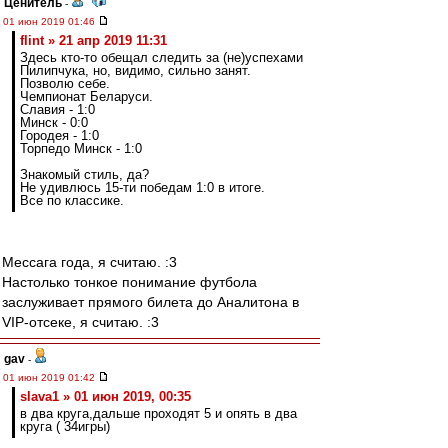
Ценитель
-
01 июн 2019 01:46
flint » 21 апр 2019 11:31
Здесь кто-то обещал следить за (не)успехами
Пилипчука, но, видимо, сильно занят.
Позволю себе.
Чемпионат Беларуси.
Славия - 1:0
Минск - 0:0
Городея - 1:0
Торпедо Минск - 1:0
Знакомый стиль, да?
Не удивлюсь 15-ти победам 1:0 в итоге.
Все по классике.
Мессага года, я считаю. :3
Настолько тонкое понимание футбола
заслуживает прямого билета до Аналитона в
VIP-отсеке, я считаю. :3
gav
-
01 июн 2019 01:42
slava1 » 01 июн 2019, 00:35
в два круга,дальше проходят 5 и опять в два
круга ( 34игры)