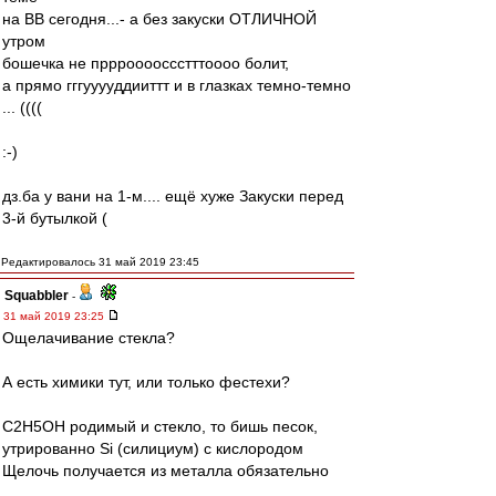
на ВВ сегодня...- а без закуски ОТЛИЧНОЙ
утром
бошечка не прррооооссстттоооо болит,
а прямо гггууууддииттт и в глазках темно-темно
... ((((
:-)
дз.ба у вани на 1-м.... ещё хуже Закуски перед
3-й бутылкой (
Редактировалось 31 май 2019 23:45
Squabbler
-
31 май 2019 23:25
Ощелачивание стекла?
А есть химики тут, или только фестехи?
С2Н5ОН родимый и стекло, то бишь песок,
утрированно Si (силициум) с кислородом
Щелочь получается из металла обязательно