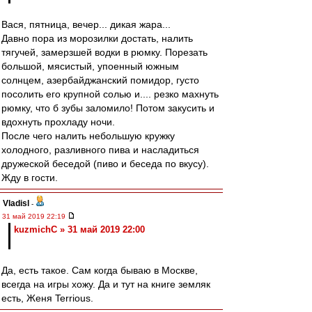
Вася, пятница, вечер... дикая жара...
Давно пора из морозилки достать, налить
тягучей, замерзшей водки в рюмку. Порезать
большой, мясистый, упоенный южным
солнцем, азербайджанский помидор, густо
посолить его крупной солью и.... резко махнуть
рюмку, что б зубы заломило! Потом закусить и
вдохнуть прохладу ночи.
После чего налить небольшую кружку
холодного, разливного пива и насладиться
дружеской беседой (пиво и беседа по вкусу).
Жду в гости.
Vladisl
-
31 май 2019 22:19
kuzmichC » 31 май 2019 22:00
Да, есть такое. Сам когда бываю в Москве,
всегда на игры хожу. Да и тут на книге земляк
есть, Женя Terriоus.