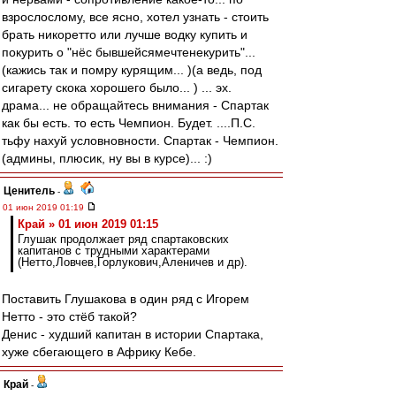
взрослослому, все ясно, хотел узнать - стоить
брать никоретто или лучше водку купить и
покурить о "нёс бывшейсямечтенекурить"...
(кажись так и помру курящим... )(а ведь, под
сигарету скока хорошего было... ) ... эх.
драма... не обращайтесь внимания - Спартак
как бы есть. то есть Чемпион. Будет. ....П.С.
тьфу нахуй условновности. Спартак - Чемпион.
(админы, плюсик, ну вы в курсе)... :)
Ценитель
-
01 июн 2019 01:19
Край » 01 июн 2019 01:15
Глушак продолжает ряд спартаковских
капитанов с трудными характерами
(Нетто,Ловчев,Горлукович,Аленичев и др).
Поставить Глушакова в один ряд с Игорем
Нетто - это стёб такой?
Денис - худший капитан в истории Спартака,
хуже сбегающего в Африку Кебе.
Край
-