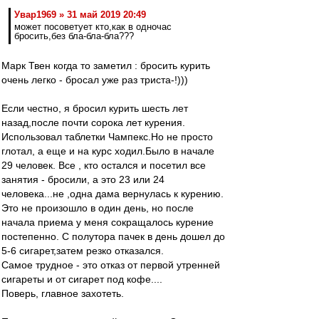
Увар1969 » 31 май 2019 20:49
может посоветует кто,как в одночас
бросить,без бла-бла-бла???
Марк Твен когда то заметил : бросить курить
очень легко - бросал уже раз триста-!)))
Если честно, я бросил курить шесть лет
назад,после почти сорока лет курения.
Использовал таблетки Чампекс.Но не просто
глотал, а еще и на курс ходил.Было в начале
29 человек. Все , кто остался и посетил все
занятия - бросили, а это 23 или 24
человека...не ,одна дама вернулась к курению.
Это не произошло в один день, но после
начала приема у меня сокращалось курение
постепенно. С полутора пачек в день дошел до
5-6 сигарет,затем резко отказался.
Самое трудное - это отказ от первой утренней
сигареты и от сигарет под кофе....
Поверь, главное захотеть.