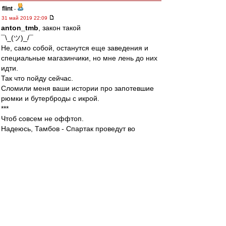
flint
-
31 май 2019 22:09
anton_tmb
, закон такой
¯\_(ツ)_/¯
Не, само собой, останутся еще заведения и
специальные магазинчики, но мне лень до них
идти.
Так что пойду сейчас.
Сломили меня ваши истории про запотевшие
рюмки и бутерброды с икрой.
***
Чтоб совсем не оффтоп.
Надеюсь, Тамбов - Спартак проведут во
втором круге.
Навестим.
лео22
-
31 май 2019 22:08
Vladisl
, а ты запасливый ;) Держи нас в курсе о
ходе испытаний, дегустатор )))
На свадьбе у меня на столе была "пшеничная"
в "чебурашках" с пробками из фольги. Из