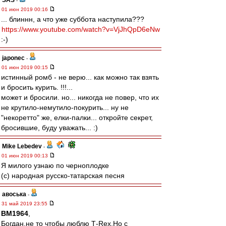
SAS
-
01 июн 2019 00:16
... блиннн, а что уже суббота наступила???
https://www.youtube.com/watch?v=VjJhQpD6eNw
:-)
japonec
-
01 июн 2019 00:15
истинный ромб - не верю... как можно так взять
и бросить курить. !!!...
может и бросили. но... никогда не повер, что их
не крутило-немутило-покурить... ну не
"некоретто" же, елки-палки... откройте секрет,
бросившие, буду уважать... :)
Mike Lebedev
-
01 июн 2019 00:13
Я милого узнаю по черноплодке
(с) народная русско-татарская песня
авоська
-
31 май 2019 23:55
BM1964
,
Богдан,не то чтобы люблю Т-Rex.Но с