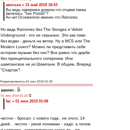
авоська » 31 май 2019 18:43
Вы ведь наверняка думали,что отцами панка
являлись "Sex Pistols"?
Ан нет.Основатели именно что Ramones.
Но ведь Ramones без The Stooges и Velvet
Underground - это не серьезно. Это как пиво
без водки - деньги на ветер. Ну а MC5 или The
Modern Lovers? Можно ли представить себе
историю музыки без них? Все равно что дерби
без принципиального соперника. Или
шампанское не из Шампани. В общем, Вперед
"Спартак"!
Редактировалось 01 июн 2019 01:29
japonec
-
01 июн 2019 01:23
fac » 01 июн 2019 01:08
честно - бросал. с нового года , не этого, 14
дней... честно - умом понимаю - надо. а телом
и нервами - сопротивление какое-то... по