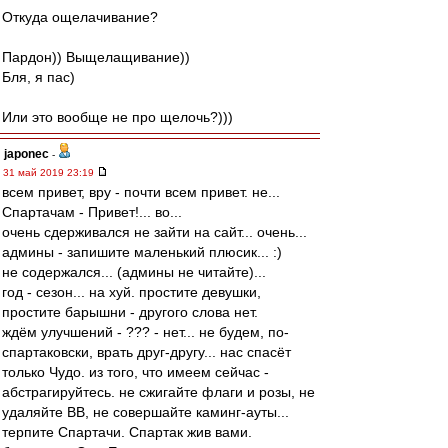
Откуда ощелачивание?
Пардон)) Выщелащивание))
Бля, я пас)
Или это вообще не про щелочь?)))
japonec
-
31 май 2019 23:19
всем привет, вру - почти всем привет. не...
Спартачам - Привет!... во...
очень сдерживался не зайти на сайт... очень...
админы - запишите маленький плюсик... :)
не содержался... (админы не читайте)...
год - сезон... на хуй. простите девушки,
простите барышни - другого слова нет.
ждём улучшений - ??? - нет... не будем, по-
спартаковски, врать друг-другу... нас спасёт
только Чудо. из того, что имеем сейчас -
абстрагируйтесь. не сжигайте флаги и розы, не
удаляйте ВВ, не совершайте каминг-ауты...
терпите Спартачи. Спартак жив вами.