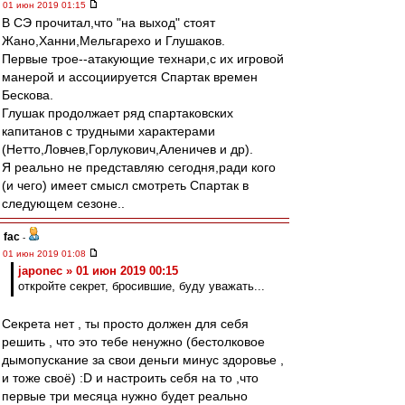
01 июн 2019 01:15
В СЭ прочитал,что "на выход" стоят
Жано,Ханни,Мельгарехо и Глушаков.
Первые трое--атакующие технари,с их игровой
манерой и ассоциируется Спартак времен
Бескова.
Глушак продолжает ряд спартаковских
капитанов с трудными характерами
(Нетто,Ловчев,Горлукович,Аленичев и др).
Я реально не представляю сегодня,ради кого
(и чего) имеет смысл смотреть Спартак в
следующем сезоне..
fac
-
01 июн 2019 01:08
japonec » 01 июн 2019 00:15
откройте секрет, бросившие, буду уважать...
Секрета нет , ты просто должен для себя
решить , что это тебе ненужно (бестолковое
дымопускание за свои деньги минус здоровье ,
и тоже своё) :D и настроить себя на то ,что
первые три месяца нужно будет реально