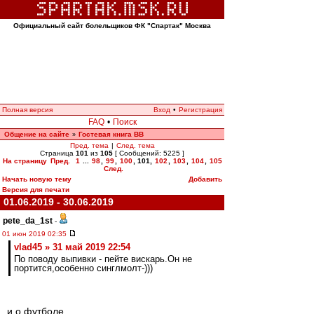
Официальный сайт болельщиков ФК "Спартак" Москва
Полная версия
Вход
•
Регистрация
FAQ
•
Поиск
Общение на сайте
Гостевая книга ВВ
»
Пред. тема
|
След. тема
Страница
101
из
105
[ Сообщений: 5225 ]
На страницу
Пред.
1
...
98
,
99
,
100
,
101
,
102
,
103
,
104
,
105
След.
Начать новую тему
Добавить
Версия для печати
01.06.2019 - 30.06.2019
pete_da_1st
-
01 июн 2019 02:35
vlad45 » 31 май 2019 22:54
По поводу выпивки - пейте вискарь.Он не
портится,особенно синглмолт-)))
..и о футболе.