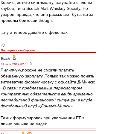
Короче, хотите синглмолту, вступайте в члены
клубов, типа Scotch Malt Whiskey Society. Не
уверен, правда, что они рассылают бутылки за
пределы бритосии though.
...ну а теперь давайте о федo нах
;-)
Последнее сообщение
Край
-
01 июн 2019 02:05
Пилипчуку,похоже,не смогли платить
обещанную зарплату..Только так можно понять
витиеватую формулировку с оф.сайта Д-Минск:
«В связи с предлагаемым пересмотром
контрактных обязательств ввиду временно
нестабильной финансовой ситуации в клубе
футбольный клуб «Динамо-Минск».
Таких формулировок при увольнении ГТ я
лично раньше не видел.